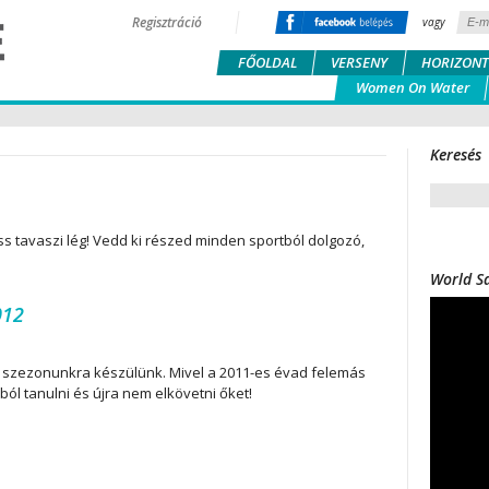
Regisztráció
vagy
FŐOLDAL
VERSENY
HORIZONT
Women On Water
Keresés
iss tavaszi lég! Vedd ki részed minden sportból dolgozó,
World Sa
012
 szezonunkra készülünk. Mivel a 2011-es évad felemás
ból tanulni és újra nem elkövetni őket!