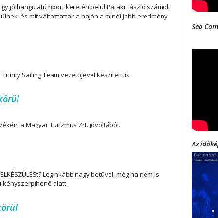
gy jó hangulatú riport keretén belül Pataki László számolt
zülnek, és mit változtattak a hajón a minél jobb eredmény
Sea Cam
Trinity Sailing Team vezetőjével készítettük.
körül
yékén, a Magyar Turizmus Zrt. jóvoltából.
Az időké
 FELKÉSZÜLÉSt? Leginkább nagy betűvel, még ha nem is
i kényszerpihenő alatt.
körül