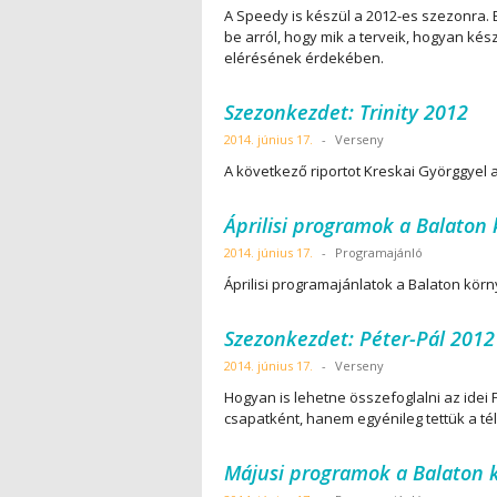
A Speedy is készül a 2012-es szezonra. E
be arról, hogy mik a terveik, hogyan kés
elérésének érdekében.
Szezonkezdet: Trinity 2012
2014. június 17.
-
Verseny
A következő riportot Kreskai Györggyel a 
Áprilisi programok a Balaton 
2014. június 17.
-
Programajánló
Áprilisi programajánlatok a Balaton körn
Szezonkezdet: Péter-Pál 2012
2014. június 17.
-
Verseny
Hogyan is lehetne összefoglalni az idei
csapatként, hanem egyénileg tettük a tél
Májusi programok a Balaton 