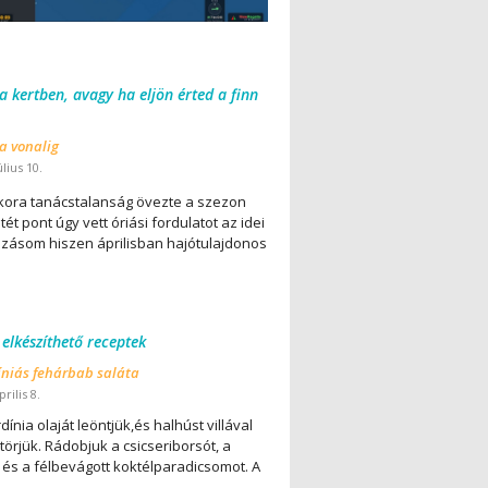
 a kertben, avagy ha eljön érted a finn
 a vonalig
úlius 10.
ora tanácstalanság övezte a szezon
ét pont úgy vett óriási fordulatot az idei
lázásom hiszen áprilisban hajótulajdonos
 elkészíthető receptek
íniás fehárbab saláta
rilis 8.
dínia olaját leöntjük,és halhúst villával
örjük. Rádobjuk a csicseriborsót, a
 és a félbevágott koktélparadicsomot. A
..