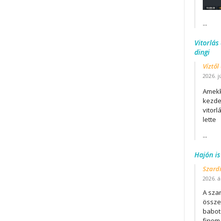
...
Vitorlás
dingi
Víztől
2026. j
Amekk
kezdet
vitor
lette
...
Hajón is
Szard
2026. áp
A szar
összet
babot
finom.