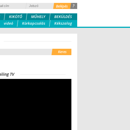
?
KIKÖTŐ
MŰHELY
BEKÜLDÉS
videó
Körkapcsolás
Kékszalag
iling TV