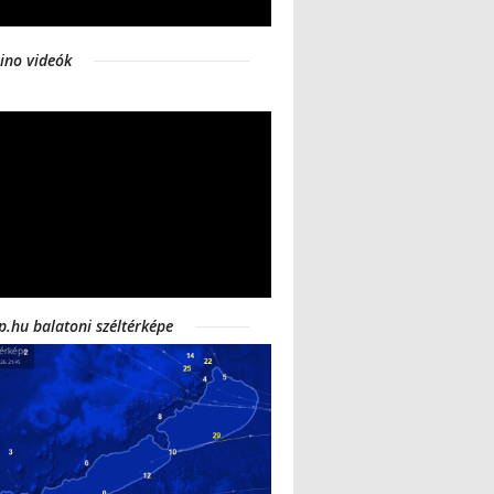
ino videók
p.hu balatoni széltérképe