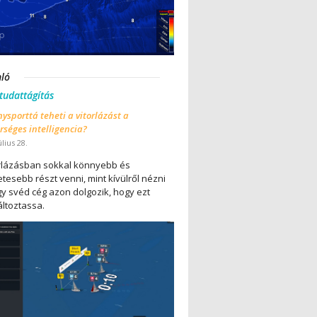
nló
 tudattágítás
ysporttá teheti a vitorlázást a
séges intelligencia?
úlius 28.
orlázásban sokkal könnyebb és
tesebb részt venni, mint kívülről nézni
gy svéd cég azon dolgozik, hogy ezt
ltoztassa.