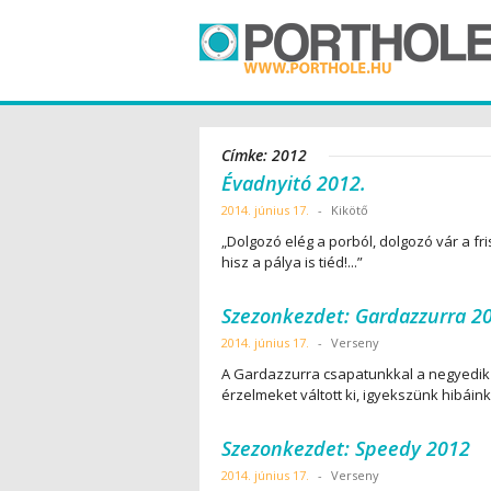
Címke: 2012
Évadnyitó 2012.
2014. június 17.
-
Kikötő
„Dolgozó elég a porból, dolgozó vár a fr
hisz a pálya is tiéd!...”
Szezonkezdet: Gardazzurra 2
2014. június 17.
-
Verseny
A Gardazzurra csapatunkkal a negyedik
érzelmeket váltott ki, igyekszünk hibáink
Szezonkezdet: Speedy 2012
2014. június 17.
-
Verseny