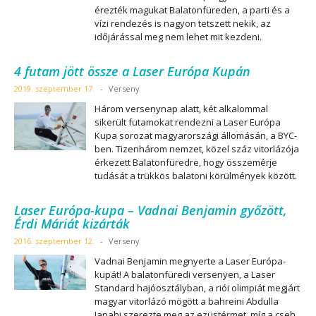
érezték magukat Balatonfüreden, a parti és a
vízi rendezés is nagyon tetszett nekik, az
időjárással meg nem lehet mit kezdeni.
4 futam jött össze a Laser Európa Kupán
2019. szeptember 17.
-
Verseny
Három versenynap alatt, két alkalommal
sikerült futamokat rendezni a Laser Európa
Kupa sorozat magyarországi állomásán, a BYC-
ben. Tizenhárom nemzet, közel száz vitorlázója
érkezett Balatonfüredre, hogy összemérje
tudását a trükkös balatoni körülmények között.
Laser Európa-kupa – Vadnai Benjamin győzött,
Érdi Máriát kizárták
2016. szeptember 12.
-
Verseny
Vadnai Benjamin megnyerte a Laser Európa-
kupát! A balatonfüredi versenyen, a Laser
Standard hajóosztályban, a riói olimpiát megjárt
magyar vitorlázó mögött a bahreini Abdulla
Janahi szerezte meg az ezüstérmet, míg a cseh