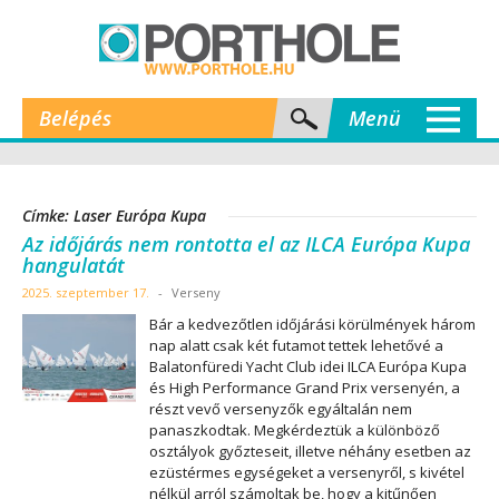
Belépés
Menü
Címke: Laser Európa Kupa
Az időjárás nem rontotta el az ILCA Európa Kupa
hangulatát
2025. szeptember 17.
-
Verseny
Bár a kedvezőtlen időjárási körülmények három
nap alatt csak két futamot tettek lehetővé a
Balatonfüredi Yacht Club idei ILCA Európa Kupa
és High Performance Grand Prix versenyén, a
részt vevő versenyzők egyáltalán nem
panaszkodtak. Megkérdeztük a különböző
osztályok győzteseit, illetve néhány esetben az
ezüstérmes egységeket a versenyről, s kivétel
nélkül arról számoltak be, hogy a kitűnően