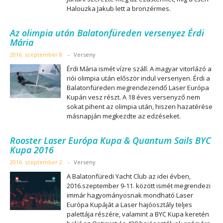
Halouzka Jakub lett a bronzérmes.
Az olimpia után Balatonfüreden versenyez Érdi
Mária
2016. szeptember 8.
-
Verseny
Érdi Mária ismét vízre száll. A magyar vitorlázó a
riói olimpia után először indul versenyen. Érdi a
Balatonfüreden megrendezendő Laser Európa
Kupán vesz részt. A 18 éves versenyző nem
sokat pihent az olimpia után, hiszen hazatérése
másnapján megkezdte az edzéseket.
Rooster Laser Európa Kupa & Quantum Sails BYC
Kupa 2016
2016. szeptember 2.
-
Verseny
A Balatonfüredi Yacht Club az idei évben,
2016.szeptember 9-11. között ismét megrendezi
immár hagyományosnak mondható Laser
Európa Kupáját a Laser hajóosztály teljes
palettája részére, valamint a BYC Kupa keretén