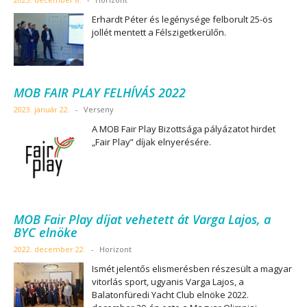
Erhardt Péter és legénysége felborult 25-ös
jollét mentett a Félszigetkerülőn.
MOB FAIR PLAY FELHÍVÁS 2022
2023. január 22.
-
Verseny
A MOB Fair Play Bizottsága pályázatot hirdet
„Fair Play” díjak elnyerésére.
MOB Fair Play díjat vehetett át Varga Lajos, a
BYC elnöke
2022. december 22.
-
Horizont
Ismét jelentős elismerésben részesült a magyar
vitorlás sport, ugyanis Varga Lajos, a
Balatonfüredi Yacht Club elnöke 2022.