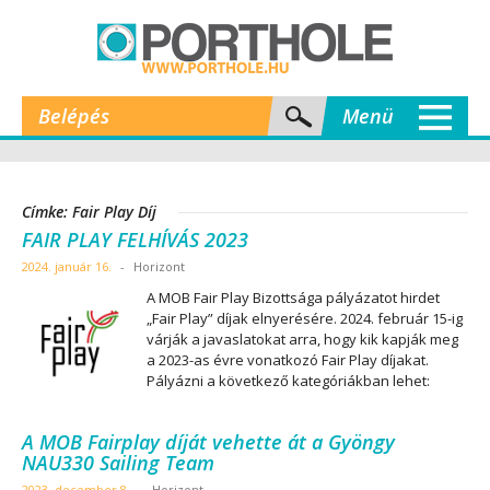
Belépés
Menü
Címke: Fair Play Díj
FAIR PLAY FELHÍVÁS 2023
2024. január 16.
-
Horizont
A MOB Fair Play Bizottsága pályázatot hirdet
„Fair Play” díjak elnyerésére. 2024. február 15-ig
várják a javaslatokat arra, hogy kik kapják meg
a 2023-as évre vonatkozó Fair Play díjakat.
Pályázni a következő kategóriákban lehet:
A MOB Fairplay díját vehette át a Gyöngy
NAU330 Sailing Team
2023. december 8.
-
Horizont