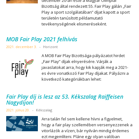
december 20-án este a Magyar Olimpiai
Bizottság által rendezett 55. Fair Play gálán „Fair
Play a sport szolgálatában” díjat kapott a sport
területén tanúsított példamutató
tevékenységének elismeréseként.
MOB Fair Play 2021 felhívás
2021. december 3.
-
Horizont
A MOB Fair Play Bizottsága pályázatot hirdet
„Fair Play” díjak elnyerésére. Várják a
javaslatokat arra, hogy kik kapják meg a 2021-
es évre vonatkozó Fair Play díjakat. Pályázni a
következő kategóriákban lehet:
Fair Play díj is lesz az 53. Kékszalag Raiffeisen
Nagydíjon!
2021. július 20.
-
Kékszalag
Arra talán fel sem kellene hívni a figyelmet,
hogy a fair play szellemében versenyezzenek a
vitorlázók a vízen, bár nyilván mindig érdemes
ezt megemlíteni. Pláne egy olyan valóban