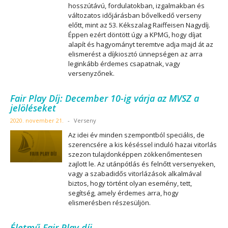
hosszútávú, fordulatokban, izgalmakban és
változatos időjárásban bővelkedő verseny
előtt, mint az 53. Kékszalag Raiffeisen Nagydíj.
Éppen ezért döntött úgy a KPMG, hogy díjat
alapít és hagyományt teremtve adja majd át az
elismerést a díjkiosztó ünnepségen az arra
leginkább érdemes csapatnak, vagy
versenyzőnek.
Fair Play Díj: December 10-ig várja az MVSZ a
jelöléseket
2020. november 21.
-
Verseny
Az idei év minden szempontból speciális, de
szerencsére a kis késéssel induló hazai vitorlás
szezon tulajdonképpen zökkenőmentesen
zajlott le. Az utánpótlás és felnőtt versenyeken,
vagy a szabadidős vitorlázások alkalmával
biztos, hogy történt olyan esemény, tett,
segítség, amely érdemes arra, hogy
elismerésben részesüljön.
Életmű Fair Play díj