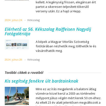
kellett. A legénység frissen, elegánsan ért
partot a sikeresen teljesített tókerülő
verseny után. Ez a hajó a Hepp.
2024. július 24.
-
Kékszalag
Elérhető az 56. Kékszalag Raiffeisen Nagydíj
Fotógalériája
A képek a Magyar Vitorlás Szövetség
fotótárában nézhetők meg, tölthetők le és
vásárolhatók meg.
2024. július 28.
-
Kékszalag
További cikkek a rovatból
Kis segítség fenékre ült barátainknak
Mire ez az írás megjelenik a balatoni átlag
vízmérce közel kerül a 2003-as történelmi
mélypont július végén mért kerek 50 cm-éhez.
Az eltelt 23 év alatt jelentősen megváltozott a