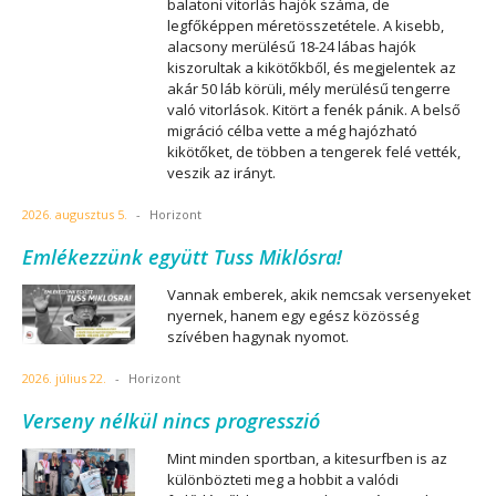
balatoni vitorlás hajók száma, de
legfőképpen méretösszetétele. A kisebb,
alacsony merülésű 18-24 lábas hajók
kiszorultak a kikötőkből, és megjelentek az
akár 50 láb körüli, mély merülésű tengerre
való vitorlások. Kitört a fenék pánik. A belső
migráció célba vette a még hajózható
kikötőket, de többen a tengerek felé vették,
veszik az irányt.
2026. augusztus 5.
-
Horizont
Emlékezzünk együtt Tuss Miklósra!
Vannak emberek, akik nemcsak versenyeket
nyernek, hanem egy egész közösség
szívében hagynak nyomot.
2026. július 22.
-
Horizont
Verseny nélkül nincs progresszió
Mint minden sportban, a kitesurfben is az
különbözteti meg a hobbit a valódi