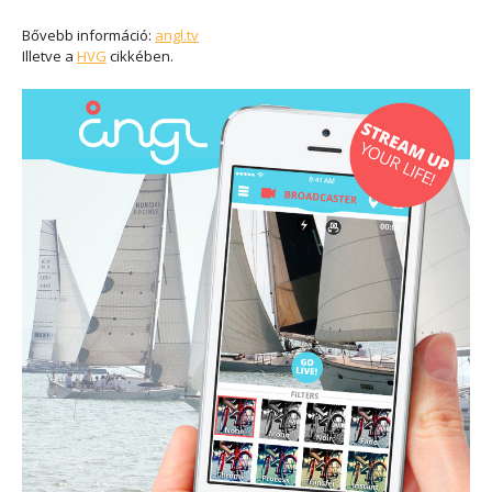
Bővebb információ:
angl.tv
Illetve a
HVG
cikkében.