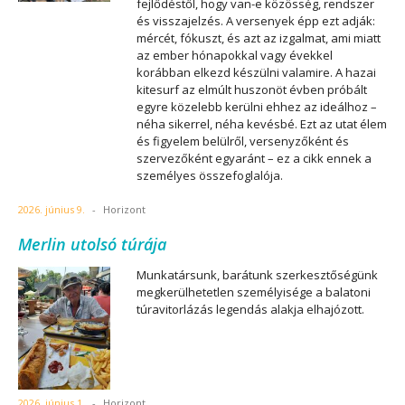
fejlődéstől, hogy van-e közösség, rendszer
és visszajelzés. A versenyek épp ezt adják:
mércét, fókuszt, és azt az izgalmat, ami miatt
az ember hónapokkal vagy évekkel
korábban elkezd készülni valamire. A hazai
kitesurf az elmúlt huszonöt évben próbált
egyre közelebb kerülni ehhez az ideálhoz –
néha sikerrel, néha kevésbé. Ezt az utat élem
és figyelem belülről, versenyzőként és
szervezőként egyaránt – ez a cikk ennek a
személyes összefoglalója.
2026. június 9.
-
Horizont
Merlin utolsó túrája
Munkatársunk, barátunk szerkesztőségünk
megkerülhetetlen személyisége a balatoni
túravitorlázás legendás alakja elhajózott.
2026. június 1.
-
Horizont