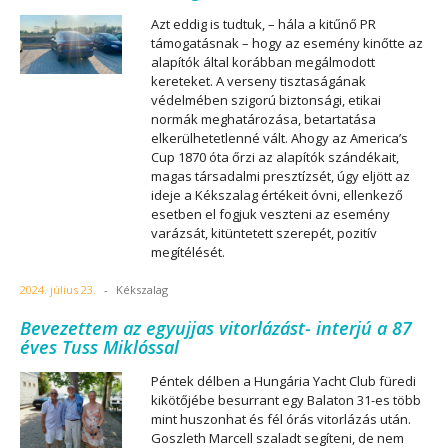
Azt eddig is tudtuk, – hála a kitűnő PR
támogatásnak – hogy az esemény kinőtte az
alapítók által korábban megálmodott
kereteket. A verseny tisztaságának
védelmében szigorú biztonsági, etikai
normák meghatározása, betartatása
elkerülhetetlenné vált. Ahogy az America’s
Cup 1870 óta őrzi az alapítók szándékait,
magas társadalmi presztízsét, úgy eljött az
ideje a Kékszalag értékeit óvni, ellenkező
esetben el fogjuk veszteni az esemény
varázsát, kitüntetett szerepét, pozitív
megítélését.
2024. július 23.
-
Kékszalag
Bevezettem az egyujjas vitorlázást- interjú a 87
éves Tuss Miklóssal
Péntek délben a Hungária Yacht Club füredi
kikötőjébe besurrant egy Balaton 31-es több
mint huszonhat és fél órás vitorlázás után.
Goszleth Marcell szaladt segíteni, de nem