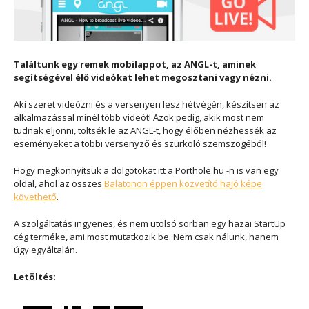
Találtunk egy remek mobilappot, az ANGL-t, aminek
segítségével élő videókat lehet megosztani vagy nézni.
Aki szeret videózni és a versenyen lesz hétvégén, készítsen az
alkalmazással minél több videót! Azok pedig, akik most nem
tudnak eljönni, töltsék le az ANGL-t, hogy élőben nézhessék az
eseményeket a többi versenyző és szurkoló szemszögéből!
Hogy megkönnyítsük a dolgotokat itt a Porthole.hu -n is van egy
oldal, ahol az összes
Balatonon éppen közvetítő hajó képe
követhető
.
A szolgáltatás ingyenes, és nem utolsó sorban egy hazai StartUp
cég terméke, ami most mutatkozik be. Nem csak nálunk, hanem
úgy egyáltalán.
Letöltés: