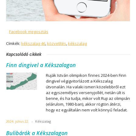
Facebook megosztás
Címkék:
kékszalag 46
,
közvetítés
,
kékszalag
Kapcsolódó cikkek
Finn dingivel a Kékszalagon
Ruják István olimpikon finnes 2024-ben Finn
dingivel végigvitorlázott a Kékszalag
útvonalán. Ha valaki ismeri közelebbről ezt
az egyszemélyes versenyjollét, netán ült is
benne, és ha tudja, mikor volt Ruji az olimpián
(elárulom, 1980-ban), akkor rögtön átérzi,
hogy ez egyáltalán nem volt könnyű feladat.
2024. július 22.
-
Kékszalag
Bulibárók a Kékszalagon