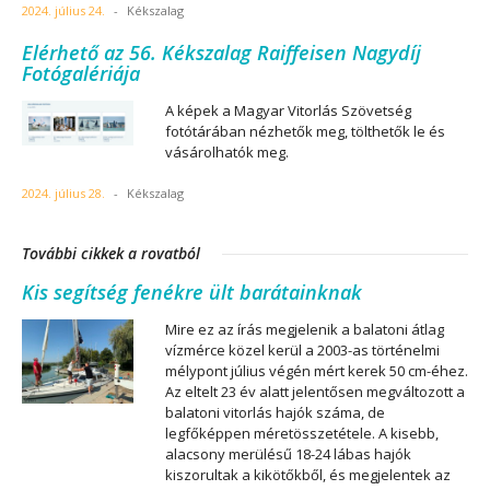
2024. július 24.
-
Kékszalag
Elérhető az 56. Kékszalag Raiffeisen Nagydíj
Fotógalériája
A képek a Magyar Vitorlás Szövetség
fotótárában nézhetők meg, tölthetők le és
vásárolhatók meg.
2024. július 28.
-
Kékszalag
További cikkek a rovatból
Kis segítség fenékre ült barátainknak
Mire ez az írás megjelenik a balatoni átlag
vízmérce közel kerül a 2003-as történelmi
mélypont július végén mért kerek 50 cm-éhez.
Az eltelt 23 év alatt jelentősen megváltozott a
balatoni vitorlás hajók száma, de
legfőképpen méretösszetétele. A kisebb,
alacsony merülésű 18-24 lábas hajók
kiszorultak a kikötőkből, és megjelentek az