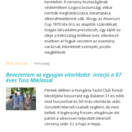
kereteket. A verseny tisztaságának
védelmében szigorú biztonsági, etikai
normák meghatározása, betartatása
elkerülhetetlenné vált. Ahogy az America’s
Cup 1870 óta őrzi az alapítók szándékait,
magas társadalmi presztízsét, úgy eljött az
ideje a Kékszalag értékeit óvni, ellenkező
esetben el fogjuk veszteni az esemény
varázsát, kitüntetett szerepét, pozitív
megítélését.
2024. július 23.
-
Kékszalag
Bevezettem az egyujjas vitorlázást- interjú a 87
éves Tuss Miklóssal
Péntek délben a Hungária Yacht Club füredi
kikötőjébe besurrant egy Balaton 31-es több
mint huszonhat és fél órás vitorlázás után.
Goszleth Marcell szaladt segíteni, de nem
kellett. A legénység frissen, elegánsan ért
partot a sikeresen teljesített tókerülő
verseny után. Ez a hajó a Hepp.