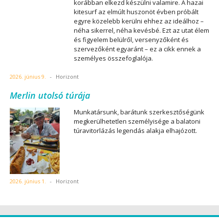
korábban elkezd készülni valamire. A hazai
kitesurf az elmúlt huszonöt évben próbált
egyre közelebb kerülni ehhez az ideálhoz –
néha sikerrel, néha kevésbé. Ezt az utat élem
és figyelem belülről, versenyzőként és
szervezőként egyaránt – ez a cikk ennek a
személyes összefoglalója.
2026. június 9.
-
Horizont
Merlin utolsó túrája
Munkatársunk, barátunk szerkesztőségünk
megkerülhetetlen személyisége a balatoni
túravitorlázás legendás alakja elhajózott.
2026. június 1.
-
Horizont