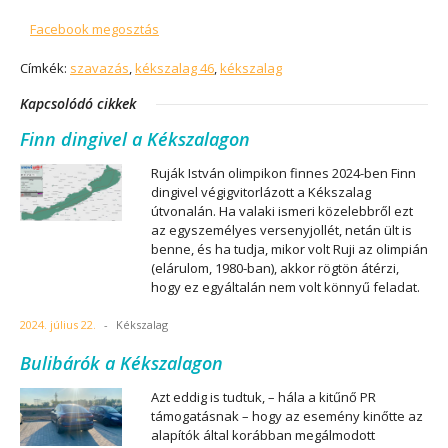
Facebook megosztás
Címkék:
szavazás
,
kékszalag 46
,
kékszalag
Kapcsolódó cikkek
Finn dingivel a Kékszalagon
Ruják István olimpikon finnes 2024-ben Finn
dingivel végigvitorlázott a Kékszalag
útvonalán. Ha valaki ismeri közelebbről ezt
az egyszemélyes versenyjollét, netán ült is
benne, és ha tudja, mikor volt Ruji az olimpián
(elárulom, 1980-ban), akkor rögtön átérzi,
hogy ez egyáltalán nem volt könnyű feladat.
2024. július 22.
-
Kékszalag
Bulibárók a Kékszalagon
Azt eddig is tudtuk, – hála a kitűnő PR
támogatásnak – hogy az esemény kinőtte az
alapítók által korábban megálmodott