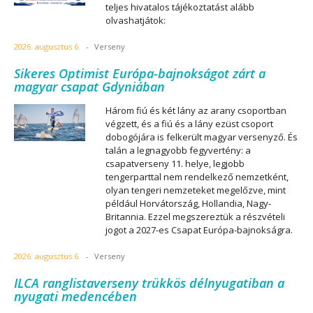
teljes hivatalos tájékoztatást alább
olvashatjátok:
2026. augusztus 6.
-
Verseny
Sikeres Optimist Európa-bajnokságot zárt a
magyar csapat Gdyniában
Három fiú és két lány az arany csoportban
végzett, és a fiú és a lány ezüst csoport
dobogójára is felkerült magyar versenyző. És
talán a legnagyobb fegyvertény: a
csapatverseny 11. helye, legjobb
tengerparttal nem rendelkező nemzetként,
olyan tengeri nemzeteket megelőzve, mint
például Horvátország, Hollandia, Nagy-
Britannia. Ezzel megszereztük a részvételi
jogot a 2027-es Csapat Európa-bajnokságra.
2026. augusztus 6.
-
Verseny
ILCA ranglistaverseny trükkös délnyugatiban a
nyugati medencében