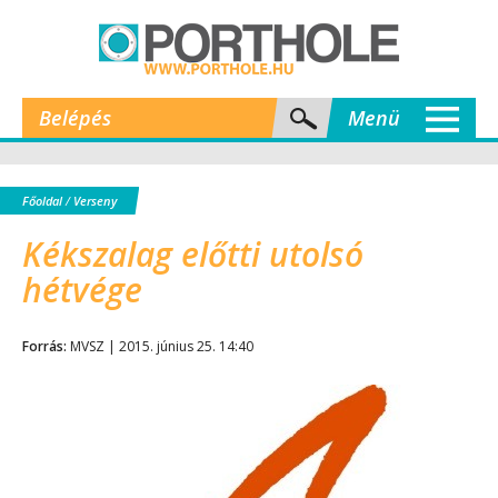
Belépés
Menü
Főoldal
/
Verseny
Kékszalag előtti utolsó
hétvége
Forrás:
MVSZ | 2015. június 25. 14:40