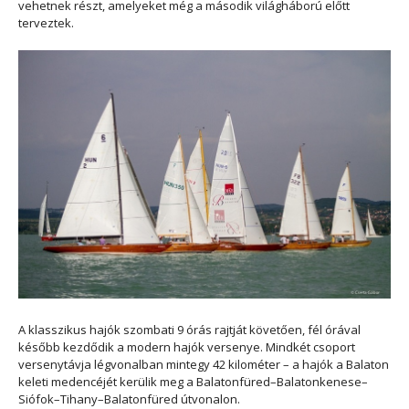
vehetnek részt, amelyeket még a második világháború előtt
terveztek.
A klasszikus hajók szombati 9 órás rajtját követően, fél órával
később kezdődik a modern hajók versenye. Mindkét csoport
versenytávja légvonalban mintegy 42 kilométer – a hajók a Balaton
keleti medencéjét kerülik meg a Balatonfüred–Balatonkenese–
Siófok–Tihany–Balatonfüred útvonalon.