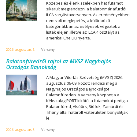
Közepes és élénk szelekben hat futamot
sikerült megrendezni a balatonmáriafürdői
ILCA ranglistaversenyen. Az eredményekben
nem volt meglepetés, a különböző
kategóriákban az esélyesek végeztek a
listák elején, illetve az ILCA 4 osztályt az
amerikai Che Liu nyerte.
2026. augusztus 6.
-
Verseny
Balatonfüredről rajtol az MVSZ Nagyhajós
Országos Bajnokság
A Magyar Vitorlás Szövetség (MVSZ) 2026.
augusztus 06-09. között rendezi meg a
Nagyhajós Országos Bajnokságot
Balatonfüreden. A verseny központja a
Kékszalag PORT kikötő, a futamokat pedig a
Balatonfüred, Alsóörs, Siófok, Zamárdi és
Tihany által határolt vízterületen bonyolítják
le.
2026. augusztus 6.
-
Verseny