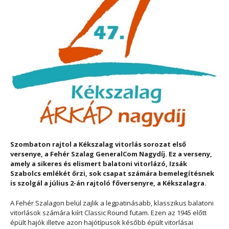
Szombaton rajtol a Kékszalag vitorlás sorozat első
versenye, a Fehér Szalag GeneralCom Nagydíj. Ez a verseny,
amely a sikeres és elismert balatoni vitorlázó, Izsák
Szabolcs emlékét őrzi, sok csapat számára bemelegítésnek
is szolgál a július 2-án rajtoló főversenyre, a Kékszalagra.
A Fehér Szalagon belül zajlik a legpatinásabb, klasszikus balatoni
vitorlások számára kiírt Classic Round futam. Ezen az 1945 előtt
épült hajók illetve azon hajótípusok később épült vitorlásai