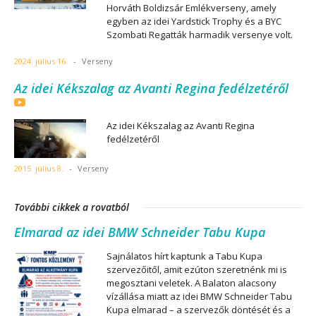
Horváth Boldizsár Emlékverseny, amely
egyben az idei Yardstick Trophy és a BYC
Szombati Regatták harmadik versenye volt.
2024. július 16.
-
Verseny
Az idei Kékszalag az Avanti Regina fedélzetéről
Az idei Kékszalag az Avanti Regina
fedélzetéről
2015. július 8.
-
Verseny
További cikkek a rovatból
Elmarad az idei BMW Schneider Tabu Kupa
Sajnálatos hírt kaptunk a Tabu Kupa
szervezőitől, amit ezúton szeretnénk mi is
megosztani veletek. A Balaton alacsony
vízállása miatt az idei BMW Schneider Tabu
Kupa elmarad – a szervezők döntését és a