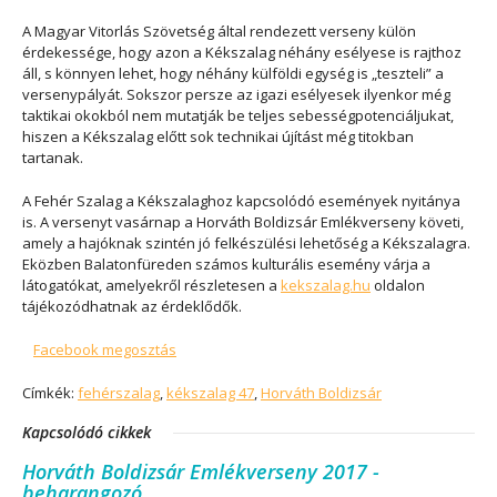
A Magyar Vitorlás Szövetség által rendezett verseny külön
érdekessége, hogy azon a Kékszalag néhány esélyese is rajthoz
áll, s könnyen lehet, hogy néhány külföldi egység is „teszteli” a
versenypályát. Sokszor persze az igazi esélyesek ilyenkor még
taktikai okokból nem mutatják be teljes sebességpotenciáljukat,
hiszen a Kékszalag előtt sok technikai újítást még titokban
tartanak.
A Fehér Szalag a Kékszalaghoz kapcsolódó események nyitánya
is. A versenyt vasárnap a Horváth Boldizsár Emlékverseny követi,
amely a hajóknak szintén jó felkészülési lehetőség a Kékszalagra.
Eközben Balatonfüreden számos kulturális esemény várja a
látogatókat, amelyekről részletesen a
kekszalag.hu
oldalon
tájékozódhatnak az érdeklődők.
Facebook megosztás
Címkék:
fehérszalag
,
kékszalag 47
,
Horváth Boldizsár
Kapcsolódó cikkek
Horváth Boldizsár Emlékverseny 2017 -
beharangozó