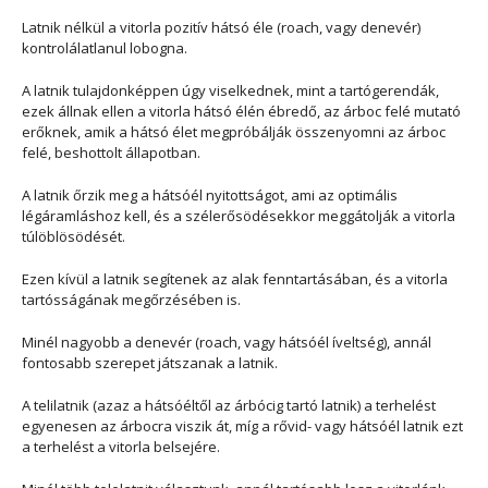
Latnik nélkül a vitorla pozitív hátsó éle (roach, vagy denevér)
kontrolálatlanul lobogna.
A latnik tulajdonképpen úgy viselkednek, mint a tartógerendák,
ezek állnak ellen a vitorla hátsó élén ébredő, az árboc felé mutató
erőknek, amik a hátsó élet megpróbálják összenyomni az árboc
felé, beshottolt állapotban.
A latnik őrzik meg a hátsóél nyitottságot, ami az optimális
légáramláshoz kell, és a szélerősödésekkor meggátolják a vitorla
túlöblösödését.
Ezen kívül a latnik segítenek az alak fenntartásában, és a vitorla
tartósságának megőrzésében is.
Minél nagyobb a denevér (roach, vagy hátsóél íveltség), annál
fontosabb szerepet játszanak a latnik.
A telilatnik (azaz a hátsóéltől az árbócig tartó latnik) a terhelést
egyenesen az árbocra viszik át, míg a rővid- vagy hátsóél latnik ezt
a terhelést a vitorla belsejére.