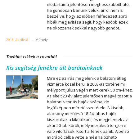
élettartama jelentősen meghosszabbítható,
ha gondosan bánunk velük, arról nem is
beszélve, hogy az időben felfedezett apró
hibák megjavítása segít, hogy később ezek
ne okozzanak sokkal nagyobb gondot.
2018. április 8.
-
Műhely
További cikkek a rovatból
Kis segítség fenékre ült barátainknak
Mire ez az írás megjelenik a balatoni átlag
vízmérce közel kerül a 2003-as történelmi
mélypont július végén mért kerek 50 cm-éhez.
Az eltelt 23 év alatt jelentősen megváltozott a
balatoni vitorlás hajók száma, de
legfőképpen méretösszetétele. A kisebb,
alacsony merülésű 18-24 lábas hajók
kiszorultak a kikötőkből, és megjelentek az
akár 50 láb körüli, mély merülésű tengerre
való vitorlások. Kitört a fenék pánik. A belső
migráció célba vette a még hajózható