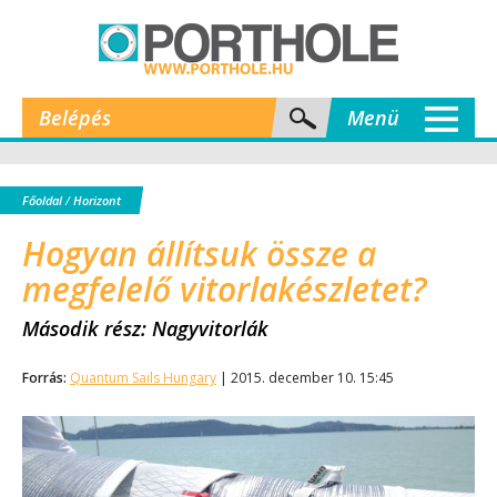
Belépés
Menü
Főoldal
/
Horizont
Hogyan állítsuk össze a
megfelelő vitorlakészletet?
Második rész: Nagyvitorlák
Forrás:
Quantum Sails Hungary
| 2015. december 10. 15:45