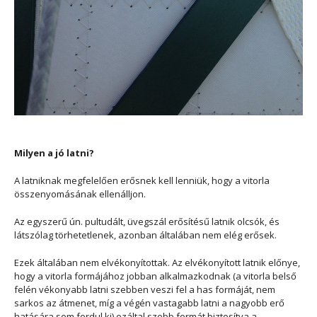
Milyen a jó latni?
A latniknak megfelelően erősnek kell lenniük, hogy a vitorla
összenyomásának ellenálljon.
Az egyszerű ún. pultudált, üvegszál erősítésű latnik olcsók, és
látszólag törhetetlenek, azonban általában nem elég erősek.
Ezek általában nem elvékonyítottak. Az elvékonyított latnik előnye,
hogy a vitorla formájához jobban alkalmazkodnak (a vitorla belső
felén vékonyabb latni szebben veszi fel a has formáját, nem
sarkos az átmenet, míg a végén vastagabb latni a nagyobb erő
hatására sem fordul ki) ezáltal szebb formát biztosítva a