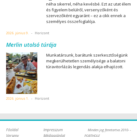
néha sikerrel, néha kevésbé. Ezt az utat élem
és figyelem belülről, versenyzőként és
szervezőként egyaránt – ez a cikk ennek a
személyes összefoglalója.
2026. június 9.
-
Horizont
Merlin utolsó túrája
Munkatársunk, barátunk szerkesztőségünk
megkerülhetetlen személyisége a balatoni
túravitorlázás legendás alakja elhajózott.
2026. június 1.
-
Horizont
Főoldal
Impresszum
Minden jog fenntartva 2010- -
Verseny
Médiaajánlat
PORTHOLE