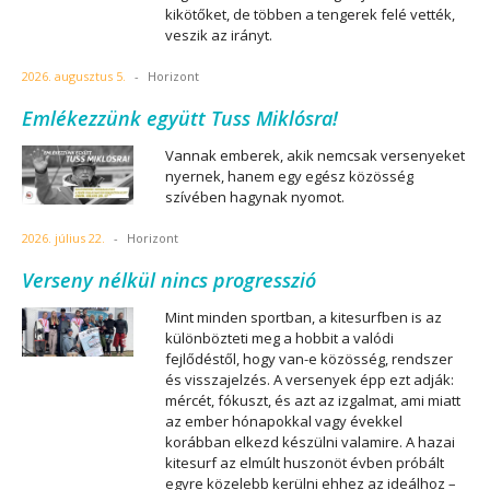
kikötőket, de többen a tengerek felé vették,
veszik az irányt.
2026. augusztus 5.
-
Horizont
Emlékezzünk együtt Tuss Miklósra!
Vannak emberek, akik nemcsak versenyeket
nyernek, hanem egy egész közösség
szívében hagynak nyomot.
2026. július 22.
-
Horizont
Verseny nélkül nincs progresszió
Mint minden sportban, a kitesurfben is az
különbözteti meg a hobbit a valódi
fejlődéstől, hogy van-e közösség, rendszer
és visszajelzés. A versenyek épp ezt adják:
mércét, fókuszt, és azt az izgalmat, ami miatt
az ember hónapokkal vagy évekkel
korábban elkezd készülni valamire. A hazai
kitesurf az elmúlt huszonöt évben próbált
egyre közelebb kerülni ehhez az ideálhoz –