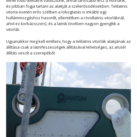
Minél több telelatnit választunk, annál tartósabb lesz a vitorlánk,
és jobban fogja tartani az alakját a szélerősödésekben. Telilatnis
vitorla esetén erős szélben a lobogtatás is inkább egy
hullámmozgáshoz hasonlít, ellentétben a rövidlatnis vitorláknál,
ahol ez korbácsszerű, és a latnik tövében nagyon gyengítik a
vitorlát.
Ugyanakkor meg kell említeni, hogy a telilatnis vitorlák alakjának az
állítása csak a latnifeszességek állításával lehetséges, az alsóél
állítás veszít a szerepéből.