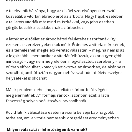
A teleleatnik hátránya, hogy az elsőél szerelvényen keresztül
közvetítik a vitorlán ébredő erőt az árbocra. Nagy hajók esetében
a telilatnis vitorlák már mind csúszkákkal, vagy jobb esetben
görgős kocsikkal csatlakoznak az árbochoz.
A latnik az elsőélet az árboc hátsó felületéhez szorítanák, így
ezeken a szerelvényeken sok múlik. Érdemes a vitorla méretének,
és a terhelésnek megfelelő veretet választani – még, ha nem is az
a legolcsóbb - mert amikor a vitorlát felhúzzuk, akkor a gyengébb
minőségű - vagy nem megfelelően megválasztott szerelvény – a
nútban elfordulhat, komoly kárt okozva az árbocban, de akár be is
szorulhat, amiből aztán nagyon nehéz szabadulni, életveszélyes
helyzeteket is okozhat.
Másik probléma lehet, hogy a teliatnik árboc felőli végén
megjelenhetnek „V” formájú ráncok, azonban ezek a latni
feszesség helyes beállításával orvosolhatók.
Rövid latnik választása esetén a vitorla belseje kap nagyobb
terhelést, ami a vitorla hamarabbi öregedését eredményezheti.
Milyen választási lehetőségeink vannak?