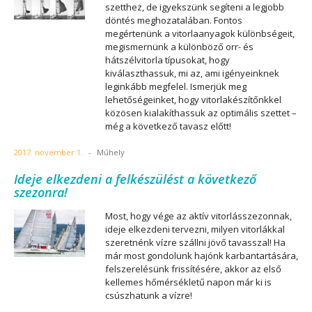
szetthez, de igyekszünk segíteni a legjobb
döntés meghozatalában. Fontos
megértenünk a vitorlaanyagok különbségeit,
megismernünk a különböző orr- és
hátszélvitorla típusokat, hogy
kiválaszthassuk, mi az, ami igényeinknek
leginkább megfelel. Ismerjük meg
lehetőségeinket, hogy vitorlakészítőnkkel
közösen kialakíthassuk az optimális szettet –
még a következő tavasz előtt!
2017. november 1.
-
Műhely
Ideje elkezdeni a felkészülést a következő
szezonra!
Most, hogy vége az aktív vitorlásszezonnak,
ideje elkezdeni tervezni, milyen vitorlákkal
szeretnénk vízre szállni jövő tavasszal! Ha
már most gondolunk hajónk karbantartására,
felszerelésünk frissítésére, akkor az első
kellemes hőmérsékletű napon már ki is
csúszhatunk a vízre!