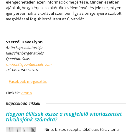
elengedhetetlen ezen információk megértése. Minden esetben
ajánljuk, hogy kérje ki szakértőink véleményét és jelezze, milyen
igényei vannak a vitorlával szemben. Így az ön igényeire szabott
megoldással fogjuk leszállítani az új vitorlát.
Szerző: Dave Flynn
Az ön kapcsolattartója
Rauschenberger Miklós
Quantum Sails
rmiklos@quantumsails.com
Tel: 06-70/427-0707
Facebook megosztás
Címkék:
vitorla
Kapcsolódó cikkek
Hogyan állítsuk össze a megfelelő vitorlaszettet
túrahajónk számára?
Nincs biztos recept a tökéletes túravitorla-