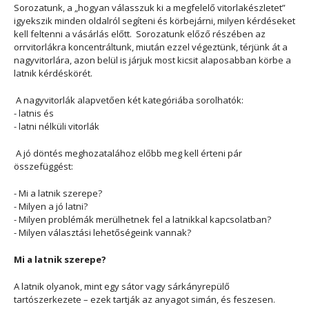
Sorozatunk, a „hogyan válasszuk ki a megfelelő vitorlakészletet”
igyekszik minden oldalról segíteni és körbejárni, milyen kérdéseket
kell feltenni a vásárlás előtt. Sorozatunk előző részében az
orrvitorlákra koncentráltunk, miután ezzel végeztünk, térjünk át a
nagyvitorlára, azon belül is járjuk most kicsit alaposabban körbe a
latnik kérdéskörét.
A nagyvitorlák alapvetően két kategóriába sorolhatók:
- latnis és
- latni nélküli vitorlák
A jó döntés meghozatalához előbb meg kell érteni pár
összefüggést:
- Mi a latnik szerepe?
- Milyen a jó latni?
- Milyen problémák merülhetnek fel a latnikkal kapcsolatban?
- Milyen választási lehetőségeink vannak?
Mi a latnik szerepe?
A latnik olyanok, mint egy sátor vagy sárkányrepülő
tartószerkezete – ezek tartják az anyagot simán, és feszesen.