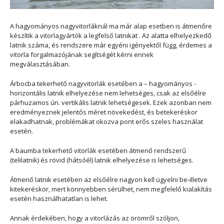
A hagyományos nagyvitorláknál ma már alap esetben is átmenőre
készítik a vitorlagyártók a legfelső latnikat . Az alatta elhelyezkedő
latnik száma, és rendszere már egyéni igényektől függ, érdemes a
vitorla forgalmazójának segítségét kérni ennek
megválasztásában.
Árbocba tekerhető nagyvitorlák esetében a – hagyományos -
horizontális latnik elhelyezése nem lehetséges, csak az elsőélre
párhuzamos ún. vertikális latnik lehetségesek. Ezek azonban nem
eredményeznek jelentős méret növekedést, és betekeréskor
elakadhatnak, problémákat okozva pont erős szeles használat
esetén.
A baumba tekerhető vitorlák esetében átmenő rendszerű
(telilatnik) és rövid (hátsóél) latnik elhelyezése is lehetséges.
Átmenő latnik esetében az elsőélre nagyon kell ügyelni be-illetve
kitekeréskor, mert könnyebben sérülhet, nem megfelelő kialakítás
esetén használhatatlan is lehet.
Annak érdekében, hogy a vitorlázás az örömről szóljon,