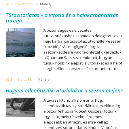
2017. november 8.
-
Műhely
Túravitorlázás – a vitorla és a hajókarbantartás
rutinja
A biztonságos és élvezetes
túravitorlázáshoz számtalan dolog tartozik a
hajó karbantartásától az útvonaltervezésen
át az időjárás megfigyeléséig. A
szezonkezdésre való tekintettel kikérdeztük
a Quantum Sails szakembereit, hogyan
tudjuk hobbink alapját, a vitorlákat és a hajót
megfelelően szervizelni és karbantartani.
2018. március 11.
-
Műhely
Hogyan ellenőrizzük vitorláinkat a szezon elején?
A tavasz kitűnő alkalom arra, hogy
ellenőrizzük tavalyi vitorláinkat, mielőtt még
először felhúznánk őket. Összeállítottunk
egy listát, mely részeket érdemes
alaposabban átnézni, és mire kell az
ellenőrzés során odafigyelnünk. Vitorláink