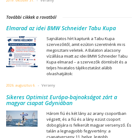
2019. október 31.
-
Verseny
További cikkek a rovatból
Elmarad az idei BMW Schneider Tabu Kupa
Sajnálatos hírt kaptunk a Tabu Kupa
szervezőitől, amit ezúton szeretnénk mi is
megosztani veletek. A Balaton alacsony
vízállása miatt az idei BMW Schneider Tabu
Kupa elmarad – a szervezők döntését és a
teljes hivatalos tájékoztatást alább
olvashatjátok:
2026. augusztus 6.
-
Verseny
Sikeres Optimist Európa-bajnokságot zárt a
magyar csapat Gdyniában
Három fiú és két lány az arany csoportban
végzett, és a fiú és a lány ezüst csoport
dobogójára is felkerült magyar versenyző. És
talán a legnagyobb fegyvertény: a
csapatverseny 11. helye, legjobb