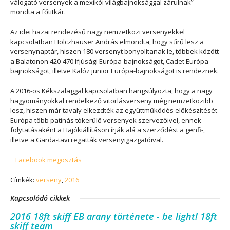
válogató versenyek a mexikói világbajnoksággal zárulnak” –
mondta a főtitkár.
Az idei hazai rendezésű nagy nemzetközi versenyekkel
kapcsolatban Holczhauser András elmondta, hogy sűrű lesz a
versenynaptár, hiszen 180 versenyt bonyolítanak le, többek között
a Balatonon 420-470 Ifjúsági Európa-bajnokságot, Cadet Európa-
bajnokságot, illetve Kalóz junior Európa-bajnokságot is rendeznek.
A 2016-os Kékszalaggal kapcsolatban hangsúlyozta, hogy a nagy
hagyományokkal rendelkező vitorlásverseny még nemzetközibb
lesz, hiszen már tavaly elkezdték az együttműködés előkészítését
Európa több patinás tókerülő versenyek szervezőivel, ennek
folytatásaként a Hajókiállításon írják alá a szerződést a genfi-,
illetve a Garda-tavi regatták versenyigazgatóival.
Facebook megosztás
Címkék:
verseny
,
2016
Kapcsolódó cikkek
2016 18ft skiff EB arany története - be light! 18ft
skiff team