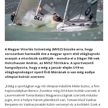
A Magyar Vitorlás Szövetség (MVSZ) büszke arra, hogy
sorozatban harmadik éve a magyar sport első világbajnoki
aranyát a vitorlázók szállítják – mondta el a Sláger FM-nek
Holczhauser András, az MVSZ főtitkára. A sportvezető
hangsúlyozta, hogy a még a január elején U19-es
világbajnokságot nyerő Érdi Máriának is van még esélye
olimpiai kvótát szerezni.
„Eddig a sportágban egy riói olimpiai indulónk kiléte biztos, a finn
hajóosztályban Berecz Zsombor még 2014-ben kvótát szerzett. A
Lasereseknél Tomai Balázs Magyarországnak szerzett indulási
jogot, erre a helyre három jelentkező van, Tomain kívül Vadnai
Benjamin és Vadnai Jonatán külön versenyt vív a kvótáért. Ezek a