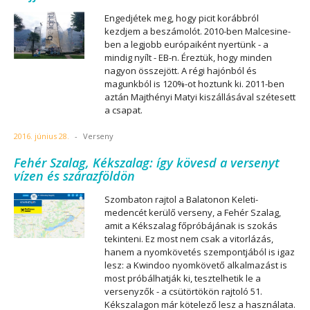
Engedjétek meg, hogy picit korábbról
kezdjem a beszámolót. 2010-ben Malcesine-
ben a legjobb európaiként nyertünk - a
mindig nyílt - EB-n. Éreztük, hogy minden
nagyon összejött. A régi hajónból és
magunkból is 120%-ot hoztunk ki. 2011-ben
aztán Majthényi Matyi kiszállásával szétesett
a csapat.
2016. június 28.
-
Verseny
Fehér Szalag, Kékszalag: így kövesd a versenyt
vízen és szárazföldön
Szombaton rajtol a Balatonon Keleti-
medencét kerülő verseny, a Fehér Szalag,
amit a Kékszalag főpróbájának is szokás
tekinteni. Ez most nem csak a vitorlázás,
hanem a nyomkövetés szempontjából is igaz
lesz: a Kwindoo nyomkövető alkalmazást is
most próbálhatják ki, tesztelhetik le a
versenyzők - a csütörtökön rajtoló 51.
Kékszalagon már kötelező lesz a használata.