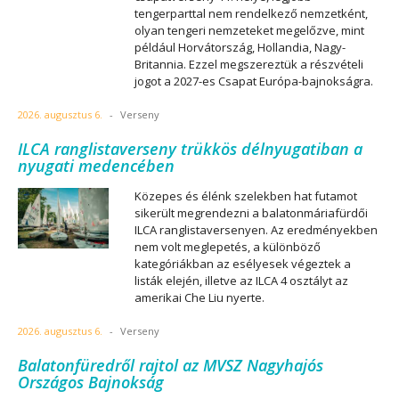
tengerparttal nem rendelkező nemzetként,
olyan tengeri nemzeteket megelőzve, mint
például Horvátország, Hollandia, Nagy-
Britannia. Ezzel megszereztük a részvételi
jogot a 2027-es Csapat Európa-bajnokságra.
2026. augusztus 6.
-
Verseny
ILCA ranglistaverseny trükkös délnyugatiban a
nyugati medencében
Közepes és élénk szelekben hat futamot
sikerült megrendezni a balatonmáriafürdői
ILCA ranglistaversenyen. Az eredményekben
nem volt meglepetés, a különböző
kategóriákban az esélyesek végeztek a
listák elején, illetve az ILCA 4 osztályt az
amerikai Che Liu nyerte.
2026. augusztus 6.
-
Verseny
Balatonfüredről rajtol az MVSZ Nagyhajós
Országos Bajnokság