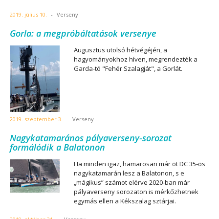
2019. július 10.
-
Verseny
Gorla: a megpróbáltatások versenye
Augusztus utolsó hétvégéjén, a
hagyományokhoz híven, megrendezték a
Garda-tó "Fehér Szalagját", a Gorlát.
2019. szeptember 3.
-
Verseny
Nagykatamarános pályaverseny-sorozat
formálódik a Balatonon
Ha minden igaz, hamarosan már öt DC 35-ös
nagykatamarán lesz a Balatonon, s e
„mágikus” számot elérve 2020-ban már
pályaverseny sorozaton is mérkőzhetnek
egymás ellen a Kékszalag sztárjai.