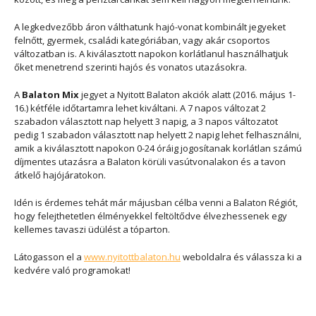
A legkedvezőbb áron válthatunk hajó-vonat kombinált jegyeket
felnőtt, gyermek, családi kategóriában, vagy akár csoportos
változatban is. A kiválasztott napokon korlátlanul használhatjuk
őket menetrend szerinti hajós és vonatos utazásokra.
A
Balaton Mix
jegyet a Nyitott Balaton akciók alatt (2016. május 1-
16.) kétféle időtartamra lehet kiváltani. A 7 napos változat 2
szabadon választott nap helyett 3 napig, a 3 napos változatot
pedig 1 szabadon választott nap helyett 2 napig lehet felhasználni,
amik a kiválasztott napokon 0-24 óráig jogosítanak korlátlan számú
díjmentes utazásra a Balaton körüli vasútvonalakon és a tavon
átkelő hajójáratokon.
Idén is érdemes tehát már májusban célba venni a Balaton Régiót,
hogy felejthetetlen élményekkel feltöltődve élvezhessenek egy
kellemes tavaszi üdülést a tóparton.
Látogasson el a
www.nyitottbalaton.hu
weboldalra és válassza ki a
kedvére való programokat!