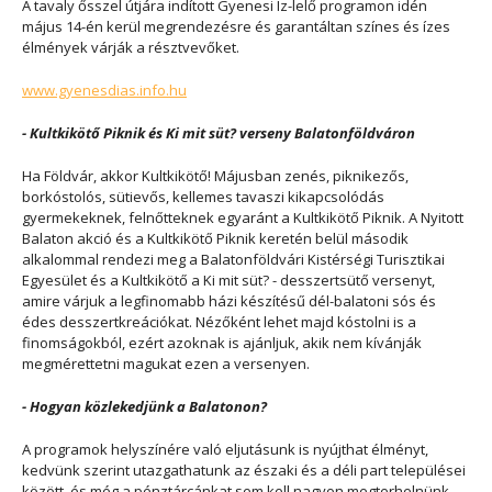
A tavaly ősszel útjára indított Gyenesi Íz-lelő programon idén
május 14-én kerül megrendezésre és garantáltan színes és ízes
élmények várják a résztvevőket.
www.gyenesdias.info.hu
- Kultkikötő Piknik és Ki mit süt? verseny Balatonföldváron
Ha Földvár, akkor Kultkikötő! Májusban zenés, piknikezős,
borkóstolós, sütievős, kellemes tavaszi kikapcsolódás
gyermekeknek, felnőtteknek egyaránt a Kultkikötő Piknik. A Nyitott
Balaton akció és a Kultkikötő Piknik keretén belül második
alkalommal rendezi meg a Balatonföldvári Kistérségi Turisztikai
Egyesület és a Kultkikötő a Ki mit süt? - desszertsütő versenyt,
amire várjuk a legfinomabb házi készítésű dél-balatoni sós és
édes desszertkreációkat. Nézőként lehet majd kóstolni is a
finomságokból, ezért azoknak is ajánljuk, akik nem kívánják
megmérettetni magukat ezen a versenyen.
- Hogyan közlekedjünk a Balatonon?
A programok helyszínére való eljutásunk is nyújthat élményt,
kedvünk szerint utazgathatunk az északi és a déli part települései
között, és még a pénztárcánkat sem kell nagyon megterhelnünk.