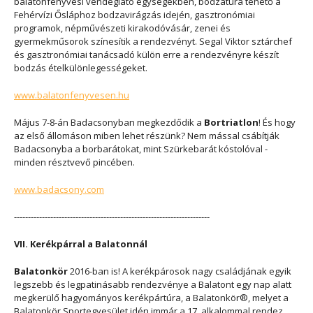
balatonfenyvesi vendéglátó egységekben, bodzatúra tehető a
Fehérvízi Ősláphoz bodzavirágzás idején, gasztronómiai
programok, népművészeti kirakodóvásár, zenei és
gyermekműsorok színesítik a rendezvényt. Segal Viktor sztárchef
és gasztronómiai tanácsadó külön erre a rendezvényre készít
bodzás ételkülönlegességeket.
www.balatonfenyvesen.hu
Május 7-8-án Badacsonyban megkezdődik a
Bortriatlon
! És hogy
az első állomáson miben lehet részünk? Nem mással csábítják
Badacsonyba a borbarátokat, mint Szürkebarát kóstolóval -
minden résztvevő pincében.
www.badacsony.com
----------------------------------------------------------------------
VII. Kerékpárral a Balatonnál
Balatonkör
2016-ban is! A kerékpárosok nagy családjának egyik
legszebb és legpatinásabb rendezvénye a Balatont egy nap alatt
megkerülő hagyományos kerékpártúra, a Balatonkör®, melyet a
Balatonkör Sportegyesület idén immár a 17. alkalommal rendez