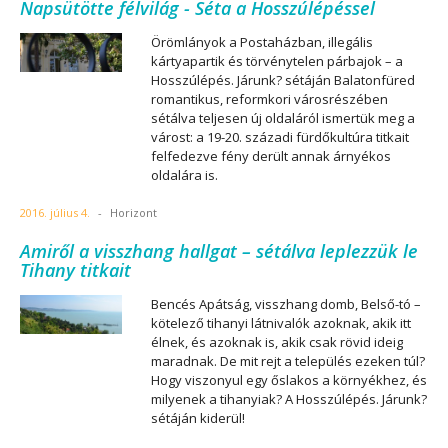
Napsütötte félvilág - Séta a Hosszúlépéssel
Örömlányok a Postaházban, illegális
kártyapartik és törvénytelen párbajok – a
Hosszúlépés. Járunk? sétáján Balatonfüred
romantikus, reformkori városrészében
sétálva teljesen új oldaláról ismertük meg a
várost: a 19-20. századi fürdőkultúra titkait
felfedezve fény derült annak árnyékos
oldalára is.
2016. július 4.
-
Horizont
Amiről a visszhang hallgat – sétálva leplezzük le
Tihany titkait
Bencés Apátság, visszhang domb, Belső-tó –
kötelező tihanyi látnivalók azoknak, akik itt
élnek, és azoknak is, akik csak rövid ideig
maradnak. De mit rejt a település ezeken túl?
Hogy viszonyul egy őslakos a környékhez, és
milyenek a tihanyiak? A Hosszúlépés. Járunk?
sétáján kiderül!