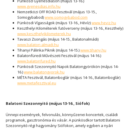
Pünkösd Gyenesdiáson (május 13-16.)
www.gyenesdias.info.hu
Nemzetközi OFF ROAD Fesztivál (május 13-15.,
Somogybabod)
www.somogybabod.com
Pünkösdi Vígasságok (május 13-16., Hévíz)
www.heviz.hu
Keszthelyi Kilométerek futóverseny (május 13-16., Keszthely)
www.keszthelyikilometerek.hu
Tavaszi Zsongás (május 14-15., Balatonalmádi)
www.balaton-almadi.hu
Tihanyi Pálinka Piknik (május 14-15.)
www.tihany.hu
Balatonfüredi Művészeti Fesztivál (május 14-16.)
www.balatonfured.hu
Pünkösdi Szezonnyitó Napok Balatongyörökön (május 14-
16.)
www.balatongyorok.hu
MÉTA Fesztivál, Balatonboglár (május 14-16., Balatonboglár)
www.metafesztival.eu
Balatoni Szezonnyitó (május 13-16., Siófok)
Ünnepi események, felvonulás, könnyűzenei koncertek, családi
programok, gasztronómia és vásár. A pünkösdkor tartott Balatoni
Szezonnyitó régi hagyomány Siófokon, amely egyben a nyári