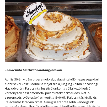
- Palacsinta Fesztivál Balatongyörökön
Április 30-án vidám programokkal, palacsintakülönlegességekkel,
élőzenével készülődünk a majálisra a Jüngling Zoltán Közösségi
Ház udvarán! Palacsinta fesztiválunkon a vállalkozó kedvű
versenyzők összemérhetik palacsintakészítő tudásukat. A
szerencsés győztes(ek) elnyerik a Györöki Palacsintás király és
Palacsintás királynő címet. A még szerencsésebb vendégeink
pedig végigkóstolhatják a különlegesebbnél különlegesebb töltött,