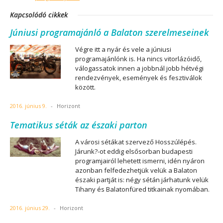
Kapcsolódó cikkek
Júniusi programajánló a Balaton szerelmeseinek
Végre itt a nyár és vele a júniusi
programajánlónk is. Ha nincs vitorlázóidő,
válogassatok innen a jobbnál jobb hétvégi
rendezvények, események és fesztiválok
között.
2016. június 9.
-
Horizont
Tematikus séták az északi parton
A városi sétákat szervező Hosszúlépés.
Járunk?-ot eddig elsősorban budapesti
programjairól lehetett ismerni, idén nyáron
azonban felfedezhetjük velük a Balaton
északi partját is: négy sétán járhatunk velük
Tihany és Balatonfüred titkainak nyomában.
2016. június 29.
-
Horizont