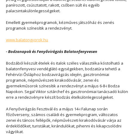
panírozott, csúsztatott, rakott, csőben sült és egyéb
palacsintakülönlegességeket.
Emellett gyermekprogramok, kézműves játszóház és zenés
programok színesítik a rendezvényt.
www.balatongyorok.hu
- Bodzanapok és Fenyővirágzás Balatonfenyvesen
Bodzából készült ételek és italok széles választéka kóstolható a
balatonfenyvesi vendéglátó egységekben, bodzatúra tehető a
Fehérvízi Ősláphoz bodzavirágzás idején, gasztronómiai
programok, népművészeti kirakodóvásár, zenei és
gyermekműsorok színesítik a rendezvényt a május 6-8-i Bodza
Napokon. Segal Viktor sztárchef és gasztronómiai tanácsadó külön
erre a rendezvényre készít bodzás ételkülönlegességeket.
A Fenyővirágzás Fesztivál és a május 14-i Falunap során
főzőverseny, számos családi és gyermekprogram, változatos
zenei és táncos fellépők, népművészeti kirakodóvásár várja az
érdeklődőket, turistákat, kirándulókat, pihenni és kikapcsolódni
vágyókat.