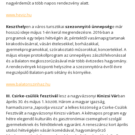
nagyérdeműt a több napos rendezvény alatt.
www.heviz.hu
Keszthely
en a város turisztikai
szezonnyitó ünnepség
e már
hosszú ideje május 1-én kerül megrendezésre. 2016-ban a
programok egy teljes hétvégén át, péntektől vasárnapig tartanak
kirakodóvásárral, vásári ételesekkel, borházakkal,
gyermekprogramokkal, szórakoztató műsorokkal, koncertekkel. A
május elsejei protokollprogram az ünnepélyes zászlófelvonással
és a Balaton megkoszorúzásával már több évtizedes hagyomány.
A rendezvények központi helyszíne a szezonnyitóra évről évre
megszépülő Balaton-parti sétány és környéke.
www.balatonszinhaz.hu
III. Csirke-csülök fesztivál
lesz a nagyvázsonyi
Kinizsi Vár
ban
április 30. és május 1. között. Három a magyar igazság,
harmadszorra „tapsolja vissza” a lelkes közönség a Csirke-Csülök
Fesztivált a nagyvázsonyi Kinizsi várban. A kétnapos program egy
hétre elegendő kulturális és gasztronómiai csemegével szolgál
gyermekeknek és felnőtteknek egyaránt. A reneszánsz kort április
utolsó hétvégéjén vásári komédiával, hagyományőrző