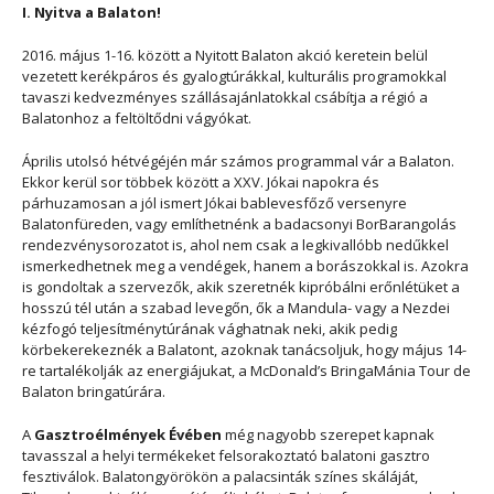
I. Nyitva a Balaton!
2016. május 1-16. között a Nyitott Balaton akció keretein belül
vezetett kerékpáros és gyalogtúrákkal, kulturális programokkal
tavaszi kedvezményes szállásajánlatokkal csábítja a régió a
Balatonhoz a feltöltődni vágyókat.
Április utolsó hétvégéjén már számos programmal vár a Balaton.
Ekkor kerül sor többek között a XXV. Jókai napokra és
párhuzamosan a jól ismert Jókai bablevesfőző versenyre
Balatonfüreden, vagy említhetnénk a badacsonyi BorBarangolás
rendezvénysorozatot is, ahol nem csak a legkivallóbb nedűkkel
ismerkedhetnek meg a vendégek, hanem a borászokkal is. Azokra
is gondoltak a szervezők, akik szeretnék kipróbálni erőnlétüket a
hosszú tél után a szabad levegőn, ők a Mandula- vagy a Nezdei
kézfogó teljesítménytúrának vághatnak neki, akik pedig
körbekerekeznék a Balatont, azoknak tanácsoljuk, hogy május 14-
re tartalékolják az energiájukat, a McDonald’s BringaMánia Tour de
Balaton bringatúrára.
A
Gasztroélmények Évében
még nagyobb szerepet kapnak
tavasszal a helyi termékeket felsorakoztató balatoni gasztro
fesztiválok. Balatongyörökön a palacsinták színes skáláját,