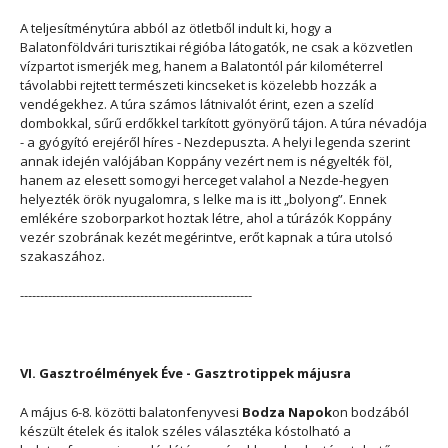
A teljesítménytúra abból az ötletből indult ki, hogy a
Balatonföldvári turisztikai régióba látogatók, ne csak a közvetlen
vízpartot ismerjék meg, hanem a Balatontól pár kilométerrel
távolabbi rejtett természeti kincseket is közelebb hozzák a
vendégekhez. A túra számos látnivalót érint, ezen a szelíd
dombokkal, sűrű erdőkkel tarkított gyönyörű tájon. A túra névadója
- a gyógyító erejéről híres - Nezdepuszta. A helyi legenda szerint
annak idején valójában Koppány vezért nem is négyelték föl,
hanem az elesett somogyi herceget valahol a Nezde-hegyen
helyezték örök nyugalomra, s lelke ma is itt „bolyong”. Ennek
emlékére szoborparkot hoztak létre, ahol a túrázók Koppány
vezér szobrának kezét megérintve, erőt kapnak a túra utolsó
szakaszához.
----------------------------------------------------------
VI. Gasztroélmények Éve - Gasztrotippek májusra
A május 6-8. közötti balatonfenyvesi
Bodza Napok
on bodzából
készült ételek és italok széles választéka kóstolható a