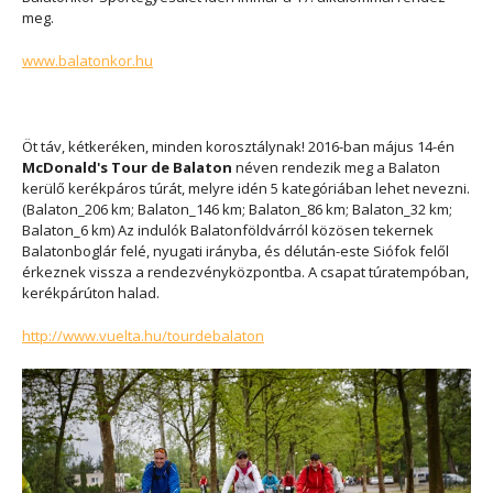
meg.
www.balatonkor.hu
Öt táv, kétkeréken, minden korosztálynak! 2016-ban május 14-én
McDonald's Tour de Balaton
néven rendezik meg a Balaton
kerülő kerékpáros túrát, melyre idén 5 kategóriában lehet nevezni.
(Balaton_206 km; Balaton_146 km; Balaton_86 km; Balaton_32 km;
Balaton_6 km) Az indulók Balatonföldvárról közösen tekernek
Balatonboglár felé, nyugati irányba, és délután-este Siófok felől
érkeznek vissza a rendezvényközpontba. A csapat túratempóban,
kerékpárúton halad.
http://www.vuelta.hu/tourdebalaton