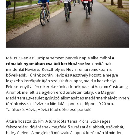
Május 22-én az Európai nemzeti parkok napja alkalmából
a
rómaiak nyomában családi kerékpározás
ra invitálnak
mindenkit Hévízre. Keszthely és Hévíz római romokban is
bővelkedik. Túránk során Hévíz és Keszthely között, a megye
legszebb kerékpárútján szeljük át a lápot, majd a keszthelyi
Feketefenyő allén elkerekezünk a fenékpusztai Valcum Castrumig.
A romok mellett, az egykori erőd területén találjuk a Magyar
Madártani Egyesület gyűrűző állomását és madármenhelyét. Innen
térünk vissza Hévízre a kiindulási pontra. Időpont: 9.20 óra.
Találkozó: Hévíz, Hévízi-tótól délre eső parkoló
A túra hossza: 25 km. A túra időtartama: 4 óra. Szükséges
felszerelés: időjárásnak megfelelő ruházat és lábbeli, esőkabát,
hideg élelem. A megfelelő műszaki állapotú kerékpárról minden