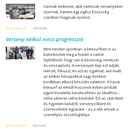
Vannak emberek, akik nemcsak versenyeket
nyernek, hanem egy egész közösség
szívében hagynak nyomot.
2026. július 22.
-
Horizont
Verseny nélkül nincs progresszió
Mint minden sportban, a kitesurfben is az
különbözteti meg a hobbit a valódi
fejlődéstől, hogy van-e közösség, rendszer
és visszajelzés. A versenyek épp ezt adják:
mércét, fókuszt, és azt az izgalmat, ami miatt
az ember hónapokkal vagy évekkel
korábban elkezd készülni valamire. A hazai
kitesurf az elmúlt huszonöt évben próbált
egyre közelebb kerülni ehhez az ideálhoz –
néha sikerrel, néha kevésbé. Ezt az utat élem
és figyelem belülről, versenyzőként és
szervezőként egyaránt – ez a cikk ennek a
személyes összefoglalója.
2026. június 9.
-
Horizont