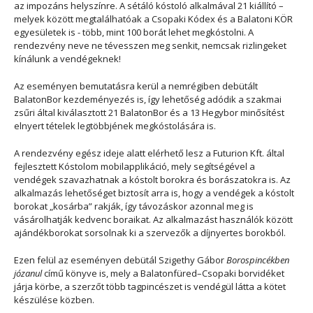
az impozáns helyszínre. A sétáló kóstoló alkalmával 21 kiállító –
melyek között megtalálhatóak a Csopaki Kódex és a Balatoni KÖR
egyesületek is - több, mint 100 borát lehet megkóstolni. A
rendezvény neve ne tévesszen meg senkit, nemcsak rizlingeket
kínálunk a vendégeknek!
Az eseményen bemutatásra kerül a nemrégiben debütált
BalatonBor kezdeményezés is, így lehetőség adódik a szakmai
zsűri által kiválasztott 21 BalatonBor és a 13 Hegybor minősítést
elnyert tételek legtöbbjének megkóstolására is.
A rendezvény egész ideje alatt elérhető lesz a Futurion Kft. által
fejlesztett Kóstolom mobilapplikáció, mely segítségével a
vendégek szavazhatnak a kóstolt borokra és borászatokra is. Az
alkalmazás lehetőséget biztosít arra is, hogy a vendégek a kóstolt
borokat „kosárba” rakják, így távozáskor azonnal meg is
vásárolhatják kedvenc boraikat. Az alkalmazást használók között
ajándékborokat sorsolnak ki a szervezők a díjnyertes borokból.
Ezen felül az eseményen debütál Szigethy Gábor
Borospincékben
józanul
című könyve is, mely a Balatonfüred–Csopaki borvidéket
járja körbe, a szerzőt több tagpincészet is vendégül látta a kötet
készülése közben.