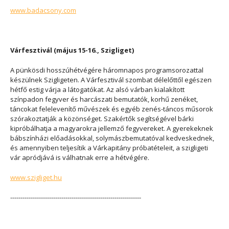
www.badacsony.com
Várfesztivál (május 15-16., Szigliget)
A pünkösdi hosszúhétvégére háromnapos programsorozattal
készülnek Szigligeten. A Várfesztivál szombat délelőttől egészen
hétfő estig várja a látogatókat. Az alsó várban kialakított
színpadon fegyver és harcászati bemutatók, korhű zenéket,
táncokat felelevenítő művészek és egyéb zenés-táncos műsorok
szórakoztatják a közönséget. Szakértők segítségével bárki
kipróbálhatja a magyarokra jellemző fegyvereket. A gyerekeknek
bábszínházi előadásokkal, solymászbemutatóval kedveskednek,
és amennyiben teljesítik a Várkapitány próbatételeit, a szigligeti
vár apródjává is válhatnak erre a hétvégére.
www.szigliget.hu
----------------------------------------------------------------