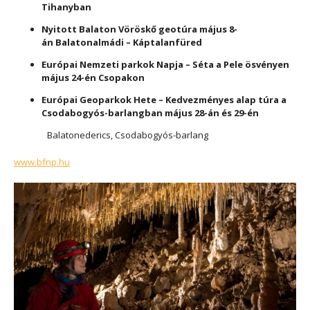
Tihanyban
Nyitott Balaton Vöröskő geotúra május 8-
án
Balatonalmádi – Káptalanfüred
Európai Nemzeti parkok Napja – Séta a Pele ösvényen
május 24-én Csopakon
Európai Geoparkok Hete – Kedvezményes alap túra a
Csodabogyós-barlangban május 28-án és 29-én
Balatonederics, Csodabogyós-barlang
www.bfnp.hu