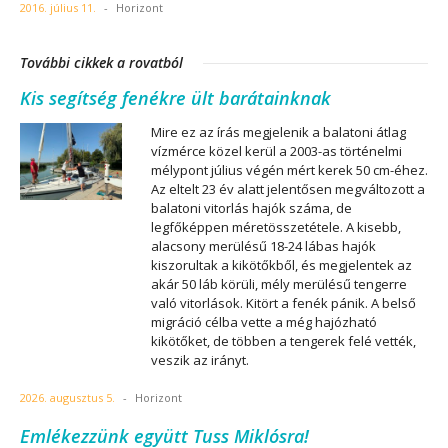
2016. július 11.
-
Horizont
További cikkek a rovatból
Kis segítség fenékre ült barátainknak
Mire ez az írás megjelenik a balatoni átlag
vízmérce közel kerül a 2003-as történelmi
mélypont július végén mért kerek 50 cm-éhez.
Az eltelt 23 év alatt jelentősen megváltozott a
balatoni vitorlás hajók száma, de
legfőképpen méretösszetétele. A kisebb,
alacsony merülésű 18-24 lábas hajók
kiszorultak a kikötőkből, és megjelentek az
akár 50 láb körüli, mély merülésű tengerre
való vitorlások. Kitört a fenék pánik. A belső
migráció célba vette a még hajózható
kikötőket, de többen a tengerek felé vették,
veszik az irányt.
2026. augusztus 5.
-
Horizont
Emlékezzünk együtt Tuss Miklósra!