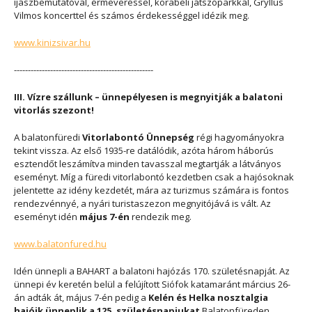
íjászbemutatóval, érmeveréssel, korabeli játszóparkkal, Gryllus
Vilmos koncerttel és számos érdekességgel idézik meg.
www.kinizsivar.hu
--------------------------------------------------
III. Vízre szállunk – ünnepélyesen is megnyitják a balatoni
vitorlás szezont!
A balatonfüredi
Vitorlabontó Ünnepség
régi hagyományokra
tekint vissza. Az első 1935-re datálódik, azóta három háborús
esztendőt leszámítva minden tavasszal megtartják a látványos
eseményt. Míg a füredi vitorlabontó kezdetben csak a hajósoknak
jelentette az idény kezdetét, mára az turizmus számára is fontos
rendezvénnyé, a nyári turistaszezon megnyitójává is vált. Az
eseményt idén
május 7-én
rendezik meg.
www.balatonfured.hu
Idén ünnepli a BAHART a balatoni hajózás 170. születésnapját. Az
ünnepi év keretén belül a felújított Siófok katamaránt március 26-
án adták át, május 7-én pedig a
Kelén és Helka nosztalgia
hajóik ünneplik a 125. születésnapjukat
Balatonfüreden.