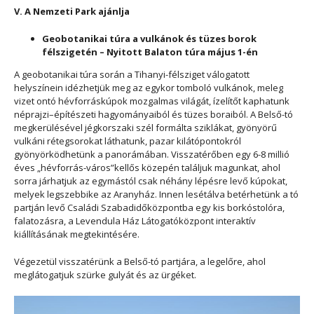
V. A Nemzeti Park ajánlja
Geobotanikai túra a vulkánok és tüzes borok
félszigetén – Nyitott Balaton túra május 1-én
A geobotanikai túra során a Tihanyi-félsziget válogatott
helyszínein idézhetjük meg az egykor tomboló vulkánok, meleg
vizet ontó hévforráskúpok mozgalmas világát, ízelítőt kaphatunk
néprajzi–építészeti hagyományaiból és tüzes boraiból. A Belső-tó
megkerülésével jégkorszaki szél formálta sziklákat, gyönyörű
vulkáni rétegsorokat láthatunk, pazar kilátópontokról
gyönyörködhetünk a panorámában. Visszatérőben egy 6-8 millió
éves „hévforrás-város”kellős közepén találjuk magunkat, ahol
sorra járhatjuk az egymástól csak néhány lépésre levő kúpokat,
melyek legszebbike az Aranyház. Innen lesétálva betérhetünk a tó
partján levő Családi Szabadidőközpontba egy kis borkóstolóra,
falatozásra, a Levendula Ház Látogatóközpont interaktív
kiállításának megtekintésére.
Végezetül visszatérünk a Belső-tó partjára, a legelőre, ahol
meglátogatjuk szürke gulyát és az ürgéket.