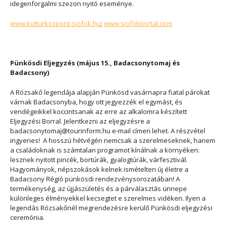
idegenforgalmi szezon nyitó eseménye.
www.kulturkozpont-siofok.hu
;
www.siofokportal.com
Pünkösdi Eljegyzés (május 15., Badacsonytomaj és
Badacsony)
A Rózsakő legendája alapján Pünkösd vasárnapra fiatal párokat
várnak Badacsonyba, hogy ott jegyezzék el egymást, és
vendégeikkel koccintsanak az erre az alkalomra készített
Eljegyzési Borral. Jelentkezni az eljegyzésre a
badacsonytomaj@tourinform.hu e-mail címen lehet. A részvétel
ingyenes! A hosszú hétvégén nemcsak a szerelmeseknek, hanem
a családoknak is számtalan programot kínálnak a környéken:
lesznek nyitott pincék, bortúrák, gyalogtúrák, várfesztivál.
Hagyományok, népszokások kelnek ismételten új életre a
Badacsony Régió pünkösdi rendezvénysorozatában! A
termékenység, az újjászületés és a párválasztás ünnepe
különleges élményekkel kecsegtet e szerelmes vidéken. Ilyen a
legendás Rózsakőnél megrendezésre kerülő Pünkösdi eljegyzési
ceremónia.