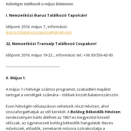
Különleges találkozók a májusi Balatonon:
I. Nemzetközi Ikarus Találkozó Tapolcán!
Időpont: 2016. május 7., információ:
ikarus.talalakozo.tapolca@gmail.com
22. Nemzetközi Transalp Találkozó Csopakon!
Időpont: 2016. május 19-22.., információ: tel.: +36 30/356-43-93
----------------------------------------------
II. Május 1.
A május 1-i hétvége számos programot, szabadtéri majálist
tartogat a vendégek számára – többek között Balatonszárszón.
Ezen hétvégén időutazáson vehetünk részt Hévízen, ahol
visszaforgathatjuk az idő kerekét. A
Boldog Békeidők Hévízen
rendezvényen bárki átélheti az 1867-es kiegyezést követő
időszak, az úgynevezett boldog békeidők hangulatát. Neves
művészek, előadók, zenekarok műsora szórakoztatja a