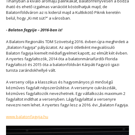
Tihanyban a kiváló aromájú pálinkákat, Balatonfenyvesen a bodza
iható és ehető izgalmas variációit kóstolhatjuk majd, de
Balatonföldváron az is kiderül majd a Kultkikötő Piknik keretén
belül, hogy „Ki mit süt?” a városban.
- Balaton fagyija – 2016-ban is!
A Balatoni Regionális TDM Szövetség 2016. évben újra meghirdeti a
„Balaton Fagyija” pályázatot. Az apró ötletként megvalósuló
Balaton fagyija kiemelt médiafigyelmet kapott, az elmúlt két évben.
A nyertes fagylaltozók, 2014 óta a balatonmáriafürdői Florida
Fagylaltozó és 2015 óta a balatonföldvári Kárpáti Fagyizó igazi
turista zarándokhellyé vált.
A verseny célja a klasszikus és hagyományos jó minőségű
kézműves fagylalt népszerűsítése. A versenyre cukrászdák,
kézműves fagylaltozók nevezhetnek. Egy vállalkozás maximum 2
fagylaltot indíthat a versenyben. Lágyfagylalttal a versenyre
nevezni nem lehet. A nyertes fagyi lesz a 2016. évi „Balaton Fagyija.
www.balatonfagyija.hu