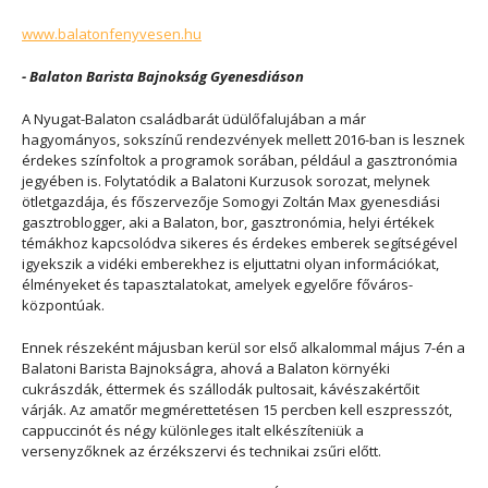
www.balatonfenyvesen.hu
- Balaton Barista Bajnokság Gyenesdiáson
A Nyugat-Balaton családbarát üdülőfalujában a már
hagyományos, sokszínű rendezvények mellett 2016-ban is lesznek
érdekes színfoltok a programok sorában, például a gasztronómia
jegyében is. Folytatódik a Balatoni Kurzusok sorozat, melynek
ötletgazdája, és főszervezője Somogyi Zoltán Max gyenesdiási
gasztroblogger, aki a Balaton, bor, gasztronómia, helyi értékek
témákhoz kapcsolódva sikeres és érdekes emberek segítségével
igyekszik a vidéki emberekhez is eljuttatni olyan információkat,
élményeket és tapasztalatokat, amelyek egyelőre főváros-
központúak.
Ennek részeként májusban kerül sor első alkalommal május 7-én a
Balatoni Barista Bajnokságra, ahová a Balaton környéki
cukrászdák, éttermek és szállodák pultosait, kávészakértőit
várják. Az amatőr megmérettetésen 15 percben kell eszpresszót,
cappuccinót és négy különleges italt elkészíteniük a
versenyzőknek az érzékszervi és technikai zsűri előtt.