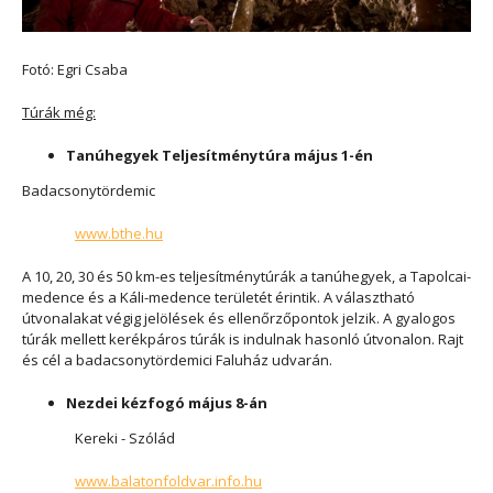
Fotó: Egri Csaba
Túrák még:
Tanúhegyek Teljesítménytúra május 1-én
Badacsonytördemic
www.bthe.hu
A 10, 20, 30 és 50 km-es teljesítménytúrák a tanúhegyek, a Tapolcai-
medence és a Káli-medence területét érintik. A választható
útvonalakat végig jelölések és ellenőrzőpontok jelzik. A gyalogos
túrák mellett kerékpáros túrák is indulnak hasonló útvonalon. Rajt
és cél a badacsonytördemici Faluház udvarán.
Nezdei kézfogó május 8-án
Kereki - Szólád
www.balatonfoldvar.info.hu