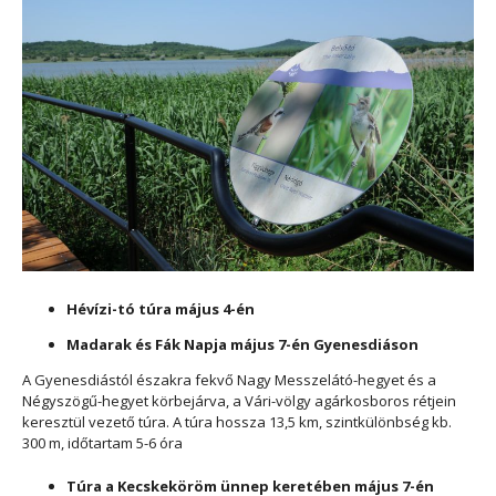
Hévízi-tó túra május 4-én
Madarak és Fák Napja május 7-én Gyenesdiáson
A Gyenesdiástól északra fekvő Nagy Messzelátó-hegyet és a
Négyszögű-hegyet körbejárva, a Vári-völgy agárkosboros rétjein
keresztül vezető túra. A túra hossza 13,5 km, szintkülönbség kb.
300 m, időtartam 5-6 óra
Túra a Kecskeköröm ünnep keretében május 7-én