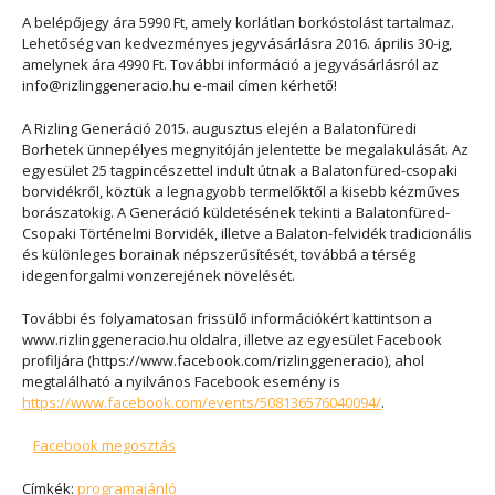
A belépőjegy ára 5990 Ft, amely korlátlan borkóstolást tartalmaz.
Lehetőség van kedvezményes jegyvásárlásra 2016. április 30-ig,
amelynek ára 4990 Ft. További információ a jegyvásárlásról az
info@rizlinggeneracio.hu e-mail címen kérhető!
A Rizling Generáció 2015. augusztus elején a Balatonfüredi
Borhetek ünnepélyes megnyitóján jelentette be megalakulását. Az
egyesület 25 tagpincészettel indult útnak a Balatonfüred-csopaki
borvidékről, köztük a legnagyobb termelőktől a kisebb kézműves
borászatokig. A Generáció küldetésének tekinti a Balatonfüred-
Csopaki Történelmi Borvidék, illetve a Balaton-felvidék tradicionális
és különleges borainak népszerűsítését, továbbá a térség
idegenforgalmi vonzerejének növelését.
További és folyamatosan frissülő információkért kattintson a
www.rizlinggeneracio.hu oldalra, illetve az egyesület Facebook
profiljára (https://www.facebook.com/rizlinggeneracio), ahol
megtalálható a nyilvános Facebook esemény is
https://www.facebook.com/events/508136576040094/
.
Facebook megosztás
Címkék:
programajánló