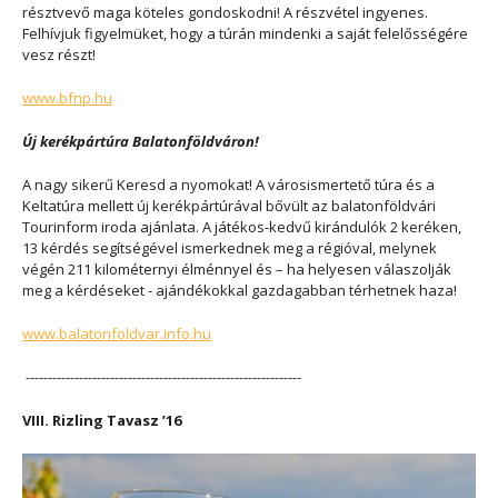
résztvevő maga köteles gondoskodni! A részvétel ingyenes.
Felhívjuk figyelmüket, hogy a túrán mindenki a saját felelősségére
vesz részt!
www.bfnp.hu
Új kerékpártúra Balatonföldváron!
A nagy sikerű Keresd a nyomokat! A városismertető túra és a
Keltatúra mellett új kerékpártúrával bővült az balatonföldvári
Tourinform iroda ajánlata. A játékos-kedvű kirándulók 2 keréken,
13 kérdés segítségével ismerkednek meg a régióval, melynek
végén 211 kilométernyi élménnyel és – ha helyesen válaszolják
meg a kérdéseket - ajándékokkal gazdagabban térhetnek haza!
www.balatonfoldvar.info.hu
--------------------------------------------------------------
VIII. Rizling Tavasz ’16