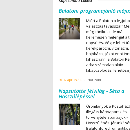
Kapcsolódó cikkek
Balatoni programajánló máju
Miért a Balaton a legjobb
választás tavasszal? Mer
még kánikula, de már
kellemesen melenget a t
napsütés. Végre lehet tú
kerékpározni, vitorlázni,
hajókázni, jókat enni-inn
kihasználni a Balaton Ré
adta számtalan aktív
kikapcsolódási lehetősé
2016. április 21.
-
Horizont
Napsütötte félvilág - Séta a
Hosszúlépéssel
Örömlányok a Postaház
illegális kártyapartik és
törvénytelen párbajok – 
Hosszúlépés. Járunk? sé
Balatonfüred romantikus