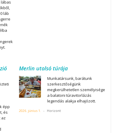
 lábas
őkből,
0 láb
ngerre
fenék
élba
engerek
nyt.
zió
Merlin utolsó túrája
Munkatársunk, barátunk
zteti
szerkesztőségünk
megkerülhetetlen személyisége
a balatoni túravitorlázás
legendás alakja elhajózott.
ek épp
2026. június 1.
-
Horizont
t, és
t az
d