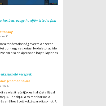
 a kertben, avagy ha eljön érted a finn
 a vonalig
úlius 10.
ora tanácstalanság övezte a szezon
ét pont úgy vett óriási fordulatot az idei
lázásom hiszen áprilisban hajótulajdonos
 elkészíthető receptek
íniás fehárbab saláta
rilis 8.
dínia olaját leöntjük,és halhúst villával
örjük. Rádobjuk a csicseriborsót, a
 és a félbevágott koktélparadicsomot. A
..