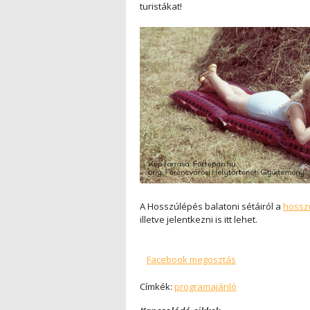
turistákat!
A Hosszúlépés balatoni sétáiról a
hossz
illetve jelentkezni is itt lehet.
Facebook megosztás
Címkék:
programajánló