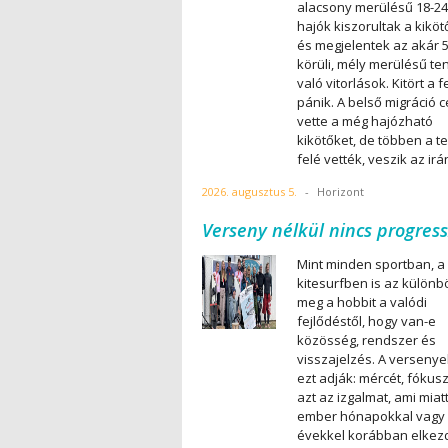
alacsony merülésű 18-24
hajók kiszorultak a kiköt
és megjelentek az akár 5
körüli, mély merülésű te
való vitorlások. Kitört a 
pánik. A belső migráció c
vette a még hajózható
kikötőket, de többen a t
felé vették, veszik az irá
2026. augusztus 5.
-
Horizont
Verseny nélkül nincs progress
Mint minden sportban, a
kitesurfben is az különbö
meg a hobbit a valódi
fejlődéstől, hogy van-e
közösség, rendszer és
visszajelzés. A verseny
ezt adják: mércét, fókusz
azt az izgalmat, ami miat
ember hónapokkal vagy
évekkel korábban elkez