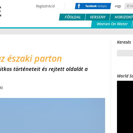
Regisztráció
vagy
FŐOLDAL
VERSENY
HORIZONT
Women On Water
Keresés
z északi parton
kos történeteit és rejtett oldalát a
World Sa
00