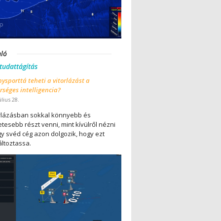
nló
 tudattágítás
ysporttá teheti a vitorlázást a
séges intelligencia?
úlius 28.
orlázásban sokkal könnyebb és
tesebb részt venni, mint kívülről nézni
gy svéd cég azon dolgozik, hogy ezt
ltoztassa.