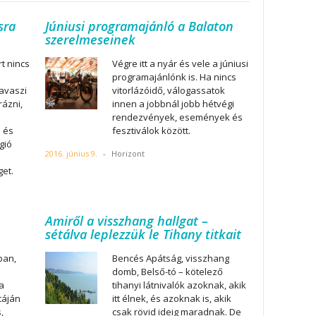
sra
Júniusi programajánló a Balaton
szerelmeseinek
t nincs
Végre itt a nyár és vele a júniusi
programajánlónk is. Ha nincs
avaszi
vitorlázóidő, válogassatok
rázni,
innen a jobbnál jobb hétvégi
rendezvények, események és
i és
fesztiválok között.
gió
2016. június 9.
-
Horizont
get.
Amiről a visszhang hallgat –
sétálva leplezzük le Tihany titkait
ban,
Bencés Apátság, visszhang
domb, Belső-tó – kötelező
a
tihanyi látnivalók azoknak, akik
táján
itt élnek, és azoknak is, akik
,
csak rövid ideig maradnak. De