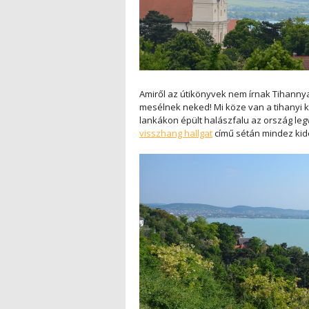
Amiről az útikönyvek nem írnak Tihanny
mesélnek neked! Mi köze van a tihanyi k
lankákon épült halászfalu az ország le
visszhang hallgat
című sétán mindez kide