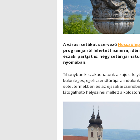
A városi sétákat szervező
Hosszúlép
programjairól lehetett ismerni, idé
északi partját is: négy sétán járhat
nyomában.
Tihanyban kiszakadhatunk a zajos, fol
különleges, éjjeli csendtúrájára indulun
sötét termekben és az éjszakai csendbe
látogatható helyszínei mellett a kolostori 