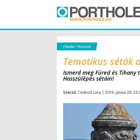
Főoldal
/
Horizont
Tematikus séták a
Ismerd meg Füred és Tihany tit
Hosszúlépés sétáin!
Szerző:
Csobod Luca | 2016. június 29. 23: