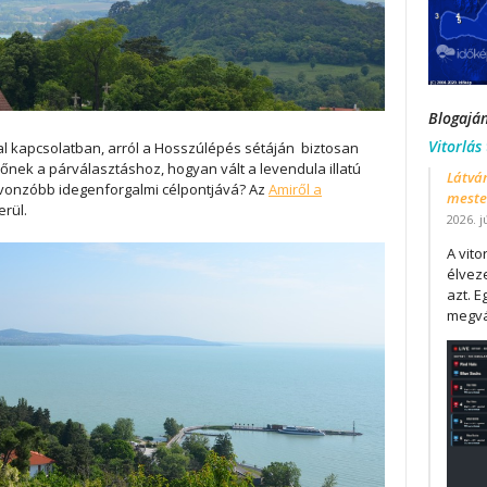
Blogajá
Vitorlás
al kapcsolatban, arról a Hosszúlépés sétáján biztosan
őnek a párválasztáshoz, hogyan vált a levendula illatú
Látván
gvonzóbb idegenforgalmi célpontjává? Az
Amiről a
mester
rül.
2026. j
A vit
élveze
azt. E
megvá