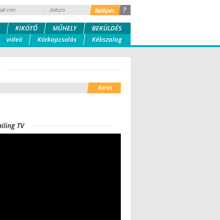
?
KIKÖTŐ
MŰHELY
BEKÜLDÉS
videó
Körkapcsolás
Kékszalag
iling TV