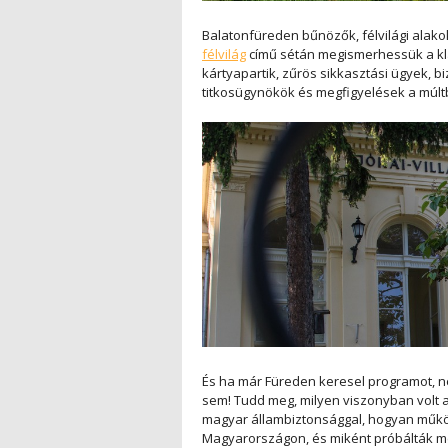
Balatonfüreden bűnözők, félvilági ala
félvilág
című sétán megismerhessük a klas
kártyapartik, zűrös sikkasztási ügyek, 
titkosügynökök és megfigyelések a múlt
És ha már Füreden keresel programot, n
sem! Tudd meg, milyen viszonyban volt a
magyar állambiztonsággal, hogyan működ
Magyarországon, és miként próbálták meg