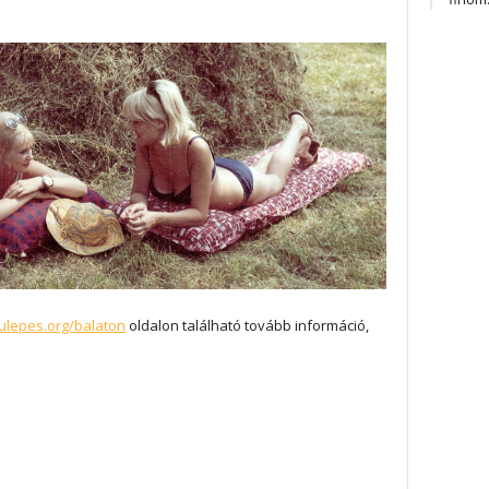
ulepes.org/balaton
oldalon található tovább információ,