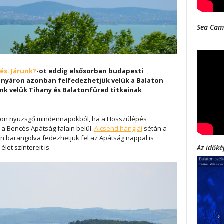
Sea Cam
és. Járunk?
-ot eddig elsősorban budapesti
n nyáron azonban felfedezhetjük velük a Balaton
unk velük Tihany és Balatonfüred titkainak
yton nyüzsgő mindennapokból, ha a Hosszúlépés
k a Bencés Apátság falain belül.
A csend hangjai
sétán a
n barangolva fedezhetjük fel az Apátság nappal is
élet színtereit is.
Az időké