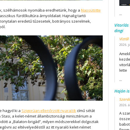
kok, szélhámosok nyomába eredhetünk, hogy a
Napsütötte
...
szikus fürdőkultúra árnyoldalait. Hajnalig tartó
bizonytalan eredetű tűzesetek, botrányos szerelmek,
Vitorlás
ból.
dingi
Víztől
2026. j
Amekk
kezdet
vitor
lette
...
Hajón is
Szard
2026. áp
e hagyd ki a
Szigorúan ellenőrzött nyaralók
című sétát
A szar
 Stasi, a kelet-német állambiztonsági minisztérium a
összet
ött a „Balaton-brigád”, milyen módszerekkel dolgoztak
babot
óvni az eltévelyedéstől az itt nyaraló kelet-német
finom.