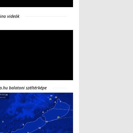
ino videók
p.hu balatoni széltérképe