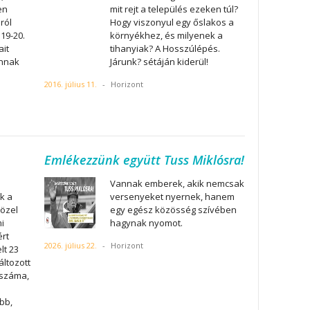
en
mit rejt a település ezeken túl?
ról
Hogy viszonyul egy őslakos a
19-20.
környékhez, és milyenek a
ait
tihanyiak? A Hosszúlépés.
annak
Járunk? sétáján kiderül!
2016. július 11.
-
Horizont
Emlékezzünk együtt Tuss Miklósra!
Vannak emberek, akik nemcsak
k a
versenyeket nyernek, hanem
közel
egy egész közösség szívében
i
hagynak nyomot.
ért
2026. július 22.
-
Horizont
lt 23
áltozott
 száma,
bb,