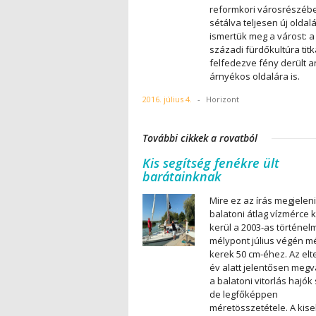
reformkori városrészéb
sétálva teljesen új oldalá
ismertük meg a várost: a 
századi fürdőkultúra titk
felfedezve fény derült 
árnyékos oldalára is.
2016. július 4.
-
Horizont
További cikkek a rovatból
Kis segítség fenékre ült
barátainknak
Mire ez az írás megjeleni
balatoni átlag vízmérce 
kerül a 2003-as történelm
mélypont július végén m
kerek 50 cm-éhez. Az elte
év alatt jelentősen megv
a balatoni vitorlás hajók
de legfőképpen
méretösszetétele. A kise