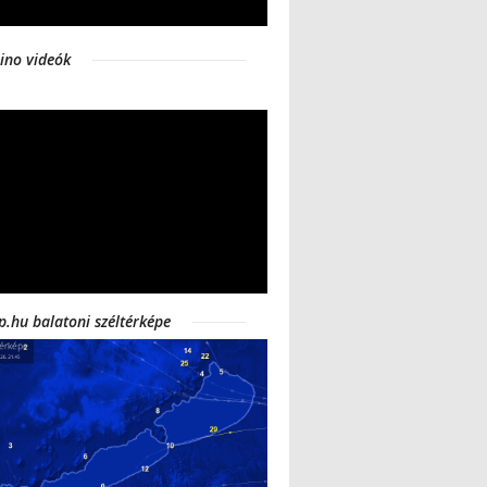
ino videók
p.hu balatoni széltérképe