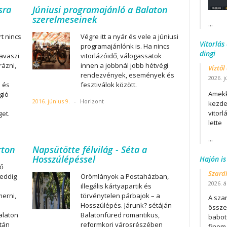
sra
Júniusi programajánló a Balaton
szerelmeseinek
...
t nincs
Végre itt a nyár és vele a júniusi
Vitorlás
programajánlónk is. Ha nincs
dingi
avaszi
vitorlázóidő, válogassatok
rázni,
innen a jobbnál jobb hétvégi
Víztől
rendezvények, események és
2026. j
i és
fesztiválok között.
Amekk
gió
2016. június 9.
-
Horizont
kezdet
vitor
get.
lette
...
rton
Napsütötte félvilág - Séta a
Hosszúlépéssel
Hajón is
ző
Szard
 eddig
Örömlányok a Postaházban,
2026. áp
illegális kártyapartik és
merni,
törvénytelen párbajok – a
A szar
Hosszúlépés. Járunk? sétáján
összet
alaton
Balatonfüred romantikus,
babot
étán
reformkori városrészében
finom.