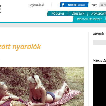
Regisztráció
vagy
FŐOLDAL
VERSENY
HORIZONT
Women On Water
Keresés
zött nyaralók
World Sa