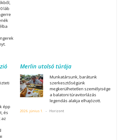
őkből,
0 láb
ngerre
fenék
élba
engerek
nyt.
zió
Merlin utolsó túrája
Munkatársunk, barátunk
zteti
szerkesztőségünk
megkerülhetetlen személyisége
a balatoni túravitorlázás
legendás alakja elhajózott.
ek épp
2026. június 1.
-
Horizont
t, és
t az
d
ai