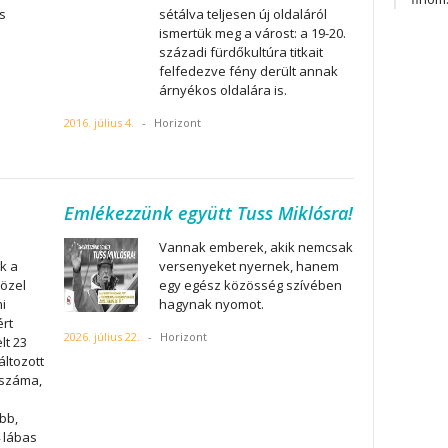
s
sétálva teljesen új oldaláról
ismertük meg a várost: a 19-20.
századi fürdőkultúra titkait
felfedezve fény derült annak
árnyékos oldalára is.
2016. július 4.
-
Horizont
Emlékezzünk együtt Tuss Miklósra!
Vannak emberek, akik nemcsak
k a
versenyeket nyernek, hanem
közel
egy egész közösség szívében
i
hagynak nyomot.
ért
2026. július 22.
-
Horizont
lt 23
áltozott
 száma,
bb,
 lábas