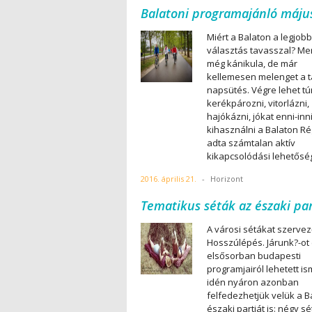
Balatoni programajánló máju
Miért a Balaton a legjobb
választás tavasszal? Mer
még kánikula, de már
kellemesen melenget a t
napsütés. Végre lehet tú
kerékpározni, vitorlázni,
hajókázni, jókat enni-inn
kihasználni a Balaton Ré
adta számtalan aktív
kikapcsolódási lehetősé
2016. április 21.
-
Horizont
Tematikus séták az északi pa
A városi sétákat szerve
Hosszúlépés. Járunk?-ot
elsősorban budapesti
programjairól lehetett is
idén nyáron azonban
felfedezhetjük velük a B
északi partját is: négy s