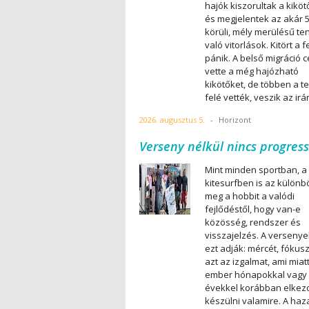
hajók kiszorultak a kiköt
és megjelentek az akár 5
körüli, mély merülésű te
való vitorlások. Kitört a 
pánik. A belső migráció c
vette a még hajózható
kikötőket, de többen a t
felé vették, veszik az irá
2026. augusztus 5.
-
Horizont
Verseny nélkül nincs progress
Mint minden sportban, a
kitesurfben is az különbö
meg a hobbit a valódi
fejlődéstől, hogy van-e
közösség, rendszer és
visszajelzés. A verseny
ezt adják: mércét, fókusz
azt az izgalmat, ami miat
ember hónapokkal vagy
évekkel korábban elkez
készülni valamire. A haz