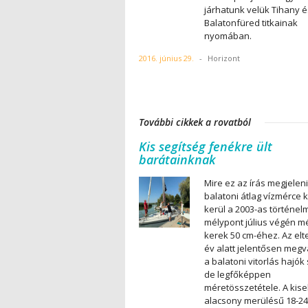
járhatunk velük Tihany é
Balatonfüred titkainak
nyomában.
2016. június 29.
-
Horizont
További cikkek a rovatból
Kis segítség fenékre ült
barátainknak
Mire ez az írás megjeleni
balatoni átlag vízmérce 
kerül a 2003-as történelm
mélypont július végén m
kerek 50 cm-éhez. Az elte
év alatt jelentősen megv
a balatoni vitorlás hajók
de legfőképpen
méretösszetétele. A kise
alacsony merülésű 18-24