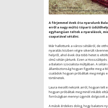
A férjemmel évek óta nyaralunk Bal
erről a nagy múltú tóparti üdülőhelyr
egyhangúan teltek a nyaralások, mie
csapatával sétálni.
Már hallottunk a városi sétákról, de ott
nyaralás közben végre sikerült rávennem
helyről, ahol évek óta több hetet is elt
című sétán jártunk. Ezen a Hosszúlépé
a Balaton szocialista múltjában. A sétá
állambiztonság hogyan figyelte meg a Ma
családok hogyan próbáltak meg mégis egy 
történetek.
Laura mesélt nekünk arról, hogyan telt 
hogyan próbáltak meg minél inkább eltűn
forróságban mennyi ügynök dolgozott a
A másik érdekes dolog, hogy balatoni n