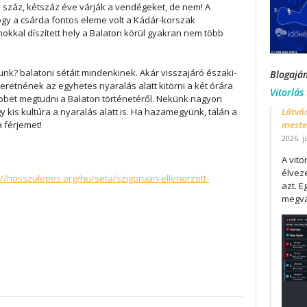
 száz, kétszáz éve várják a vendégeket, de nem! A
ogy a csárda fontos eleme volt a Kádár-korszak
mokkal díszített hely a Balaton körül gyakran nem több
nk? balatoni sétáit mindenkinek. Akár visszajáró északi-
Blogajá
eretnének az egyhetes nyaralás alatt kitörni a két órára
Vitorlás
bbet megtudni a Balaton történetéről. Nekünk nagyon
 kis kultúra a nyaralás alatt is. Ha hazamegyünk, talán a
Látván
 férjemet!
mester
2026. j
A vit
élveze
://hosszulepes.org/hu/seta/szigoruan-ellenorzott-
azt. E
megvá