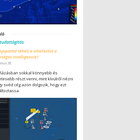
nló
 tudattágítás
ysporttá teheti a vitorlázást a
séges intelligencia?
úlius 28.
orlázásban sokkal könnyebb és
tesebb részt venni, mint kívülről nézni
gy svéd cég azon dolgozik, hogy ezt
ltoztassa.