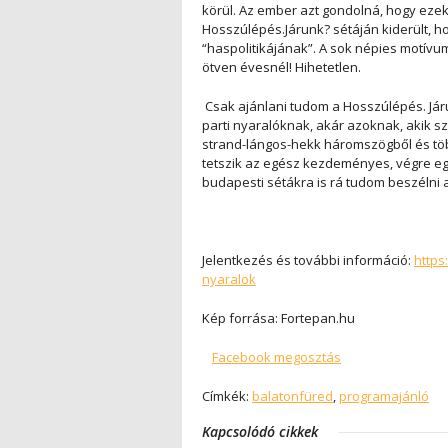
körül. Az ember azt gondolná, hogy ezek
Hosszúlépés.Járunk? sétáján kiderült, h
“haspolitikájának”. A sok népies motívu
ötven évesnél! Hihetetlen.
Csak ajánlani tudom a Hosszúlépés. Járu
parti nyaralóknak, akár azoknak, akik sz
strand-lángos-hekk háromszögből és tö
tetszik az egész kezdeményes, végre egy
budapesti sétákra is rá tudom beszélni a
Jelentkezés és további információ:
https
nyaralok
Kép forrása: Fortepan.hu
Facebook megosztás
Címkék:
balatonfüred
,
programajánló
Kapcsolódó cikkek