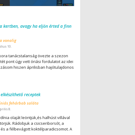
 a kertben, avagy ha eljön érted a finn
 a vonalig
úlius 10.
ora tanácstalanság övezte a szezon
ét pont úgy vett óriási fordulatot az idei
lázásom hiszen áprilisban hajótulajdonos
 elkészíthető receptek
íniás fehárbab saláta
rilis 8.
dínia olaját leöntjük,és halhúst villával
örjük. Rádobjuk a csicseriborsót, a
 és a félbevágott koktélparadicsomot. A
..