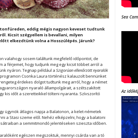
Sea Cam
atonfüreden, eddig mégis nagyon keveset tudtunk
ől. Kicsit szégyellem is bevallani, milyen
lőtt elkezdtünk volna a Hosszúlépés. Járunk?
hon valahogy sosem találtunk megfelelő időpontot, de
 a férjemet, hogy tudjunk meg egy kicsit többet arról a
öltünk nyáron. Tegnap például a
Szigorúan ellenőrzött nyaralók
s programon Csonka Laura történész kalauzolt bennünket
n rengeteg érdekes dolgot tudtunk meg arról, hogy a német
gyarországon nyaraló állampolgárait, a szétszakított
Az időké
kis időt a szeretteikkel tölteni nyaranta. Szívszorító
egy ügynök átlagos napja a Balatonon, a kelet-németek
ni a Stasi szeme elől. Nehéz elképzelni, hogy a balatoni
 sátraiban a semmitmondó jelentéseken szieszta időben.
yaralóként egészen megszoktuk, mennyi csárda van a tó