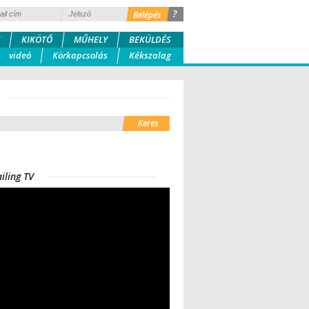
?
KIKÖTŐ
MŰHELY
BEKÜLDÉS
videó
Körkapcsolás
Kékszalag
iling TV