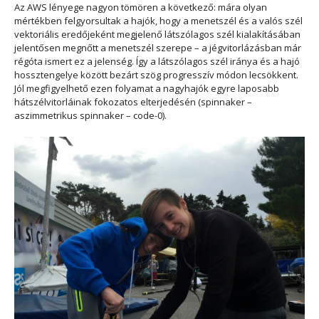
Az AWS lényege nagyon tömören a következő: mára olyan
mértékben felgyorsultak a hajók, hogy a menetszél és a valós szél
vektoriális eredőjeként megjelenő látszólagos szél kialakításában
jelentősen megnőtt a menetszél szerepe – a jégvitorlázásban már
régóta ismert ez a jelenség. Így a látszólagos szél iránya és a hajó
hossztengelye között bezárt szög progresszív módon lecsökkent.
Jól megfigyelhető ezen folyamat a nagyhajók egyre laposabb
hátszélvitorláinak fokozatos elterjedésén (spinnaker –
aszimmetrikus spinnaker – code-0).