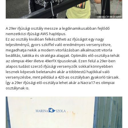
A 29er ifjúsági osztály messze a legdinamikusabban fejlődő
nemzetközi ifjúsági AWS hajótípus.
Ez az osztály kiválóan felkészítheti az ifjúságot egy nagy
teljesítményű, gyors szkiffel való eredményes versenyzésre,
megadhatja nekik a modern vitorlázásban alkalmazott vitorla
beállítás, taktika és stratégia alapjait. Optimális elő-osztálya tehát
az olimpiai 49er illetve 49erFX típusoknak. Ezen felül a 29er-ben
alapos tudást szerző ifjúsági versenyzők sokkal könnyebben
lesznek képesek beletanulni akár a többtestű hajókkal való
versenyzésbe, mint például a 420-as osztályban gyakorló társaik.
Így a 29er ifjúsági elő-osztálya lehet akár a Nacra17-es olimpiai
osztálynak is.