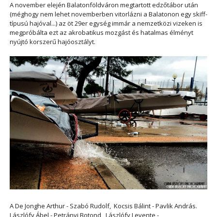
A november elején Balatonföldváron megtartott edzőtábor után
(méghogy nem lehet novemberben vitorlázni a Balatonon egy skiff-
típusú hajóval...) az öt 29er egység immár a nemzetközi vizeken is
megpróbálta ezt az akrobatikus mozgást és hatalmas élményt
nyújtó korszerű hajóosztályt.
A De Jonghe Arthur - Szabó Rudolf, Kocsis Bálint - Pavlik András.
Lászlófy Ábel - Petrányi Botond Lászlófy Levente -