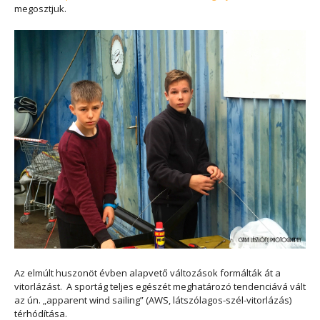
megosztjuk.
Az elmúlt huszonöt évben alapvető változások formálták át a
vitorlázást. A sportág teljes egészét meghatározó tendenciává vált
az ún. „apparent wind sailing” (AWS, látszólagos-szél-vitorlázás)
térhódítása.