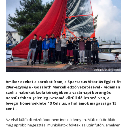
Amikor ezeket a sorokat írom, a Spartacus Vitorlás Egylet öt
29er-egysége - Goszleth Marcell edző vezetésével -
vidáman
szeli a habokat Izola térségében a vasárnapi borongós
napsütésben. Jelenleg 8 csomó körüli délies szél van, a
levegő
hőmérséklete
13 Celsius, a hullámok magassága 15
centi.
Az első külföldi edzőtábor nem indult könnyen. Múlt csütörtökön
még apróbb hegesztési munkálatok folytak az utánfutón, amelyen