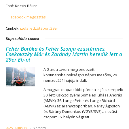
Fotó: Kocsis Bálint
Facebook megosztás
Címkék:
izola
,
edzőtábor
,
29er
Kapcsolódó cikkek
Fehér Boróka és Fehér Szonja ezüstérmes,
Csekovszky Mór és Zarándy Martin hetedik lett a
29er Eb-n!
A Garda tavon megrendezett
kontinensbajnokságon népes mezőny, 29
nemzet 251 hajója indult.
A magyar csapat többi párosa is jól szerepelt:
30. lett Kis-Szölgyémi Soma és Juhász András
(AMVK), 36. Lange Péter és Lange Richárd
(AMVK) az aranycsoportban. Náray Ágoston
és Bárány Domonkos (VGYE/SVE) az ezüst
csoport 36. helyén végzett.
2025. július 13.
-
Verseny