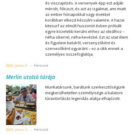
és visszajelzés. A versenyek épp ezt adják:
mércét, fókuszt, és azt az izgalmat, ami miatt
az ember hónapokkal vagy évekkel
korábban elkezd készülni valamire. A hazai
kitesurf az elmúlt huszonöt évben próbált
egyre közelebb kerülni ehhez az ideálhoz –
néha sikerrel, néha kevésbé. Ezt az utat élem
és figyelem belülről, versenyzőként és
szervezőként egyaránt – ez a cikk ennek a
személyes összefoglalója.
2026. június 9.
-
Horizont
Merlin utolsó túrája
Munkatársunk, barátunk szerkesztőségünk
megkerülhetetlen személyisége a balatoni
túravitorlázás legendás alakja elhajózott.
2026. június 1.
-
Horizont