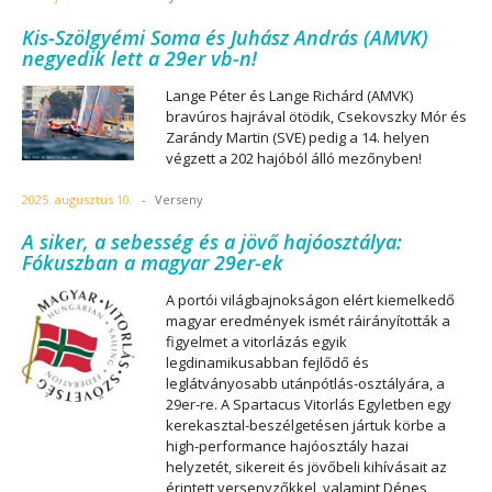
Kis-Szölgyémi Soma és Juhász András (AMVK)
negyedik lett a 29er vb-n!
Lange Péter és Lange Richárd (AMVK)
bravúros hajrával ötödik, Csekovszky Mór és
Zarándy Martin (SVE) pedig a 14. helyen
végzett a 202 hajóból álló mezőnyben!
2025. augusztus 10.
-
Verseny
A siker, a sebesség és a jövő hajóosztálya:
Fókuszban a magyar 29er-ek
A portói világbajnokságon elért kiemelkedő
magyar eredmények ismét ráirányították a
figyelmet a vitorlázás egyik
legdinamikusabban fejlődő és
leglátványosabb utánpótlás-osztályára, a
29er-re. A Spartacus Vitorlás Egyletben egy
kerekasztal-beszélgetésen jártuk körbe a
high-performance hajóosztály hazai
helyzetét, sikereit és jövőbeli kihívásait az
érintett versenyzőkkel, valamint Dénes