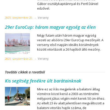
Gábor osztálykapitánnyal és Pertl Dániel
edzővel.
2025. szeptember 20.
-
Verseny
29er EuroCup: három magyar egység az élen
Négy futam után három magyar egység
vezeti az alsóörsi 29er EuroCup mezőnyét. A
verseny első napján ideális körülmények
között vitorlázott a 26 hajóból álló mezőny.
2025. szeptember 20.
-
Verseny
További cikkek a rovatból
Kis segítség fenékre ült barátainknak
Mire ez az írás megjelenik a balatoni átlag
vízmérce közel kerül a 2003-as történelmi
mélypont július végén mért kerek 50 cm-éhez.
Az eltelt 23 év alatt jelentősen megváltozott a
balatoni vitorlás hajók száma, de