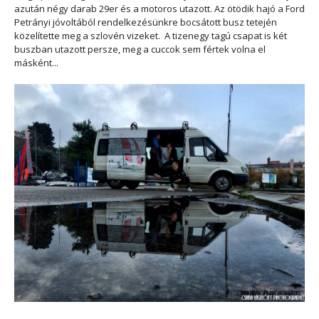
azután négy darab 29er és a motoros utazott. Az ötödik hajó a Ford
Petrányi jóvoltából rendelkezésünkre bocsátott busz tetején
közelítette meg a szlovén vizeket. A tizenegy tagú csapat is két
buszban utazott persze, meg a cuccok sem fértek volna el
másként...