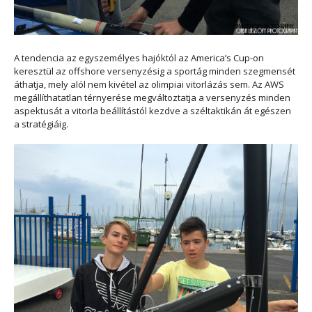
A tendencia az egyszemélyes hajóktól az America’s Cup-on
keresztül az offshore versenyzésig a sportág minden szegmensét
áthatja, mely alól nem kivétel az olimpiai vitorlázás sem. Az AWS
megállíthatatlan térnyerése megváltoztatja a versenyzés minden
aspektusát a vitorla beállítástól kezdve a széltaktikán át egészen
a stratégiáig.