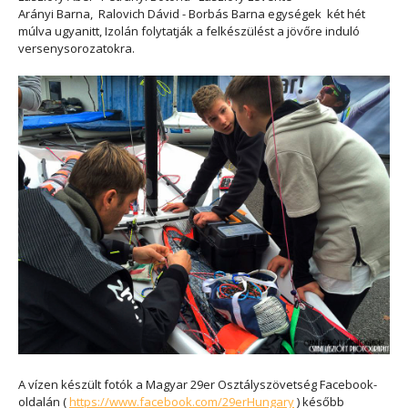
Arányi Barna, Ralovich Dávid - Borbás Barna egységek két hét
múlva ugyanitt, Izolán folytatják a felkészülést a jövőre induló
versenysorozatokra.
A vízen készült fotók a Magyar 29er Osztályszövetség Facebook-
oldalán (
https://www.facebook.com/
29erHungary
) később