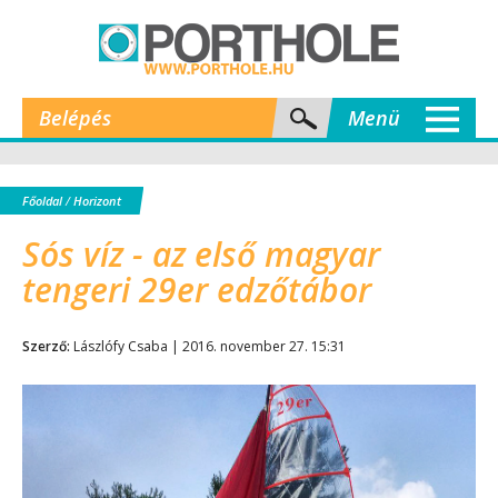
Belépés
Menü
Főoldal
/
Horizont
Sós víz - az első magyar
tengeri 29er edzőtábor
Szerző:
Lászlófy Csaba | 2016. november 27. 15:31