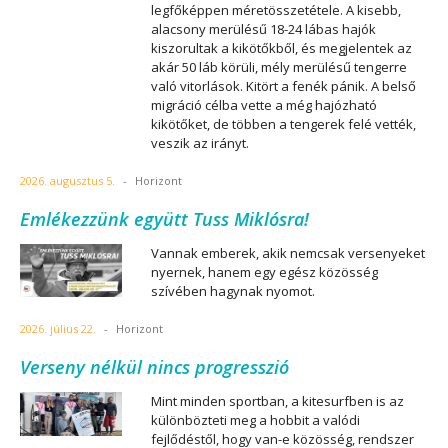
legfőképpen méretösszetétele. A kisebb,
alacsony merülésű 18-24 lábas hajók
kiszorultak a kikötőkből, és megjelentek az
akár 50 láb körüli, mély merülésű tengerre
való vitorlások. Kitört a fenék pánik. A belső
migráció célba vette a még hajózható
kikötőket, de többen a tengerek felé vették,
veszik az irányt.
2026. augusztus 5.
-
Horizont
Emlékezzünk együtt Tuss Miklósra!
Vannak emberek, akik nemcsak versenyeket
nyernek, hanem egy egész közösség
szívében hagynak nyomot.
2026. július 22.
-
Horizont
Verseny nélkül nincs progresszió
Mint minden sportban, a kitesurfben is az
különbözteti meg a hobbit a valódi
fejlődéstől, hogy van-e közösség, rendszer