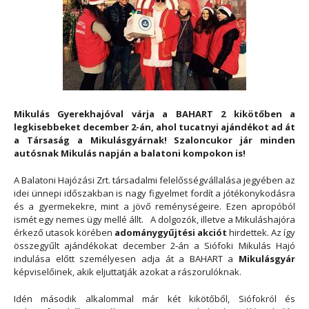
Mikulás Gyerekhajóval várja a BAHART 2 kikötőben a
legkisebbeket december 2-án, ahol tucatnyi ajándékot ad át
a Társaság a Mikulásgyárnak! Szaloncukor jár minden
autósnak Mikulás napján a balatoni kompokon is!
A Balatoni Hajózási Zrt. társadalmi felelősségvállalása jegyében az
idei ünnepi időszakban is nagy figyelmet fordít a jótékonykodásra
és a gyermekekre, mint a jövő reménységeire. Ezen apropóból
ismét egy nemes ügy mellé állt. A dolgozók, illetve a Mikuláshajóra
érkező utasok körében
adománygyűjtési akciót
hirdettek. Az így
összegyűlt ajándékokat december 2-án a Siófoki Mikulás Hajó
indulása előtt személyesen adja át a BAHART a
Mikulásgyár
képviselőinek, akik eljuttatják azokat a rászorulóknak.
Idén második alkalommal már két kikötőből, Siófokról és