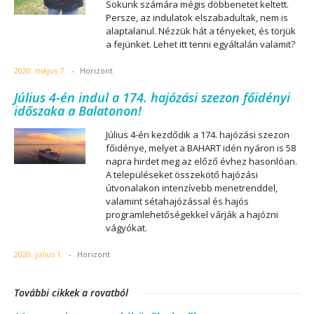
Sokunk számára mégis döbbenetet keltett.
Persze, az indulatok elszabadultak, nem is
alaptalanul. Nézzük hát a tényeket, és törjük
a fejünket. Lehet itt tenni egyáltalán valamit?
2020. május 7.
-
Horizont
Július 4-én indul a 174. hajózási szezon főidényi
időszaka a Balatonon!
Július 4-én kezdődik a 174. hajózási szezon
főidénye, melyet a BAHART idén nyáron is 58
napra hirdet meg az előző évhez hasonlóan.
A településeket összekötő hajózási
útvonalakon intenzívebb menetrenddel,
valamint sétahajózással és hajós
programlehetőségekkel várják a hajózni
vágyókat.
2020. július 1.
-
Horizont
További cikkek a rovatból