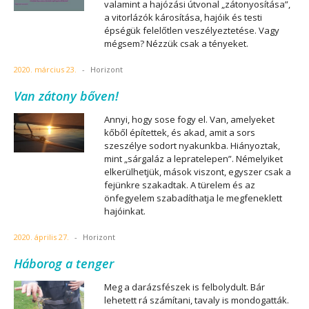
valamint a hajózási útvonal „zátonyosítása”,
a vitorlázók károsítása, hajóik és testi
épségük felelőtlen veszélyeztetése. Vagy
mégsem? Nézzük csak a tényeket.
2020. március 23.
-
Horizont
Van zátony bőven!
Annyi, hogy sose fogy el. Van, amelyeket
kőből építettek, és akad, amit a sors
szeszélye sodort nyakunkba. Hiányoztak,
mint „sárgaláz a lepratelepen”. Némelyiket
elkerülhetjük, mások viszont, egyszer csak a
fejünkre szakadtak. A türelem és az
önfegyelem szabadíthatja le megfeneklett
hajóinkat.
2020. április 27.
-
Horizont
Háborog a tenger
Meg a darázsfészek is felbolydult. Bár
lehetett rá számítani, tavaly is mondogatták.