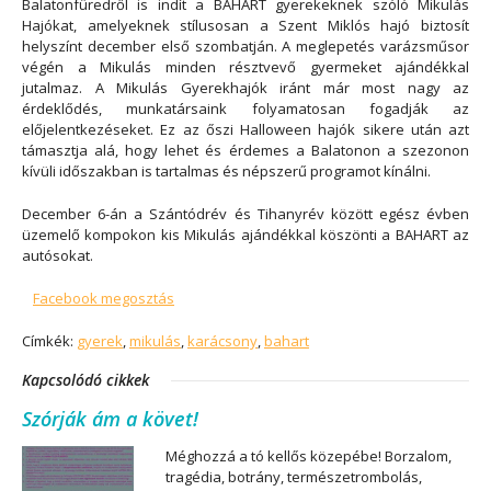
Balatonfüredről is indít a BAHART gyerekeknek szóló Mikulás
Hajókat, amelyeknek stílusosan a Szent Miklós hajó biztosít
helyszínt
december első szombatján. A meglepetés varázsműsor
végén a Mikulás minden résztvevő gyermeket ajándékkal
jutalmaz. A Mikulás Gyerekhajók iránt már most nagy az
érdeklődés, munkatársaink folyamatosan fogadják az
előjelentkezéseket. Ez az őszi Halloween hajók sikere után azt
támasztja alá, hogy lehet és érdemes a Balatonon a szezonon
kívüli időszakban is tartalmas és népszerű programot kínálni.
December 6-án a Szántódrév és Tihanyrév között egész évben
üzemelő kompokon kis Mikulás ajándékkal köszönti a BAHART az
autósokat.
Facebook megosztás
Címkék:
gyerek
,
mikulás
,
karácsony
,
bahart
Kapcsolódó cikkek
Szórják ám a követ!
Méghozzá a tó kellős közepébe! Borzalom,
tragédia, botrány, természetrombolás,