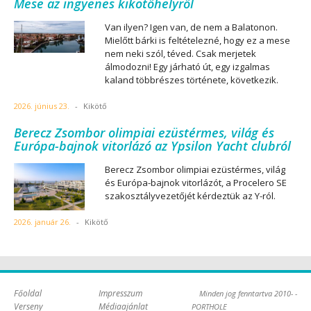
Mese az ingyenes kikötőhelyről
Van ilyen? Igen van, de nem a Balatonon.
Mielőtt bárki is feltételezné, hogy ez a mese
nem neki szól, téved. Csak merjetek
álmodozni! Egy járható út, egy izgalmas
kaland többrészes története, következik.
2026. június 23.
-
Kikötő
Berecz Zsombor olimpiai ezüstérmes, világ és
Európa-bajnok vitorlázó az Ypsilon Yacht clubról
Berecz Zsombor olimpiai ezüstérmes, világ
és Európa-bajnok vitorlázót, a Procelero SE
szakosztályvezetőjét kérdeztük az Y-ról.
2026. január 26.
-
Kikötő
Főoldal
Impresszum
Minden jog fenntartva 2010- -
Verseny
Médiaajánlat
PORTHOLE