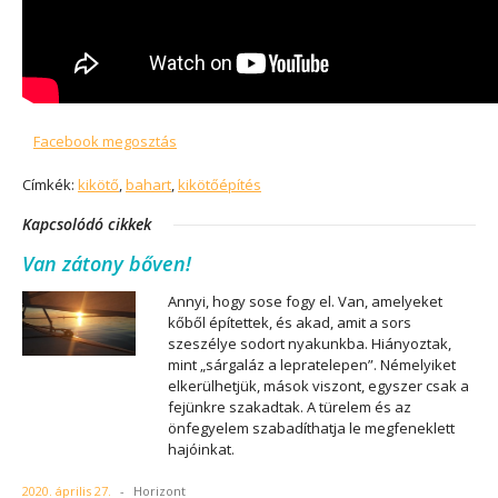
Facebook megosztás
Címkék:
kikötő
,
bahart
,
kikötőépítés
Kapcsolódó cikkek
Van zátony bőven!
Annyi, hogy sose fogy el. Van, amelyeket
kőből építettek, és akad, amit a sors
szeszélye sodort nyakunkba. Hiányoztak,
mint „sárgaláz a lepratelepen”. Némelyiket
elkerülhetjük, mások viszont, egyszer csak a
fejünkre szakadtak. A türelem és az
önfegyelem szabadíthatja le megfeneklett
hajóinkat.
2020. április 27.
-
Horizont