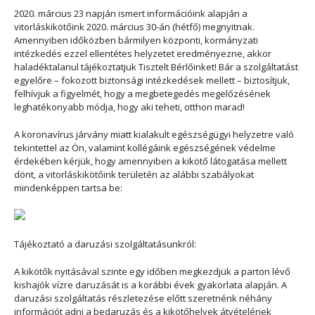
2020. március 23 napján ismert információink alapján a
vitorláskikötőink 2020. március 30-án (hétfő) megnyitnak.
Amennyiben időközben bármilyen központi, kormányzati
intézkedés ezzel ellentétes helyzetet eredményezne, akkor
haladéktalanul tájékoztatjuk Tisztelt Bérlőinket! Bár a szolgáltatást
egyelőre – fokozott biztonsági intézkedések mellett – biztosítjuk,
felhívjuk a figyelmét, hogy a megbetegedés megelőzésének
leghatékonyabb módja, hogy aki teheti, otthon marad!
A koronavírus járvány miatt kialakult egészségügyi helyzetre való
tekintettel az Ön, valamint kollégáink egészségének védelme
érdekében kérjük, hogy amennyiben a kikötő látogatása mellett
dönt, a
vitorláskikötőink területén az alábbi szabályokat
mindenképpen tartsa be:
Tájékoztató a daruzási szolgáltatásunkról:
A kikötők nyitásával szinte egy időben megkezdjük a parton lévő
kishajók vízre daruzását is a korábbi évek gyakorlata alapján. A
daruzási szolgáltatás részletezése előtt szeretnénk néhány
információt adni a bedaruzás és a kikötőhelyek átvételének