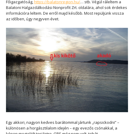
Főigazgatóság,
https://balatonregion.hu/
… stb. Végül ráleltem a
Balatoni Halgazdálkodási Nonprofit Zrt. oldalára, ahol sok érdekes
információra leltem. De erről majd később. Most repüljünk vissza
az időben, úgy negyven évet.
Egy akkori, nagyon kedves barátommal jártunk „rapsickodni” –
különösen a horgásztilalom idején – egy evezős csónakkal, a
képen megjelölt területre. GPS még nem volt, tehát