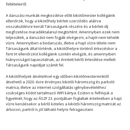
feltételeiről.
A daruzási munkák megkezdése előtt kikötőmester kollégáink
ellenőrzik, hogy a kikötőhely bérleti szerződés aláírva
visszaküldésre került Társaságunk részére és a bérleti díj
megfizetése maradéktalanul megtörtént. Amennyiben ezek nem
teljesültek, a daruzást nem fogják elvégezni, a hajót nem tehetik
vízre. Amennyiben a bedaruzás, illetve a hajó vízre tétele nem
Társaságunk által történik, a kikötőhelyre történő érkezéskor a
fent írt ellenőrzést kollégáink szintén elvégzik, és amennyiben
hiányosságot tapasztalnak, az érintett bérlő értesítése mellett
Társaságunk napidíjat számít fel.
A kikötőhelyek átvételével egy időben kikötőmestereinktől
átvehető a 2020. évre érvényes kikötői háromszög és parkoló
matrica, illetve az internet szolgáltatás igénybevételéhez
szükséges kódot tartalmazó WIFI kártya. Ezúton is felhívjuk a
figyelmét, hogy az ÁSZF 23. pontjában foglaltak értelmében a hajó
vízre kerülésekor a bérlő köteles a kikötői háromszög matricát az
árbocon, partról is jól látható helyre felragasztani.