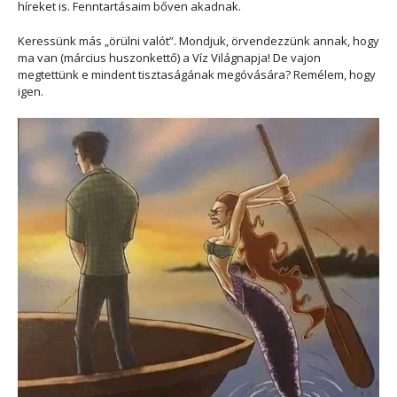
híreket is. Fenntartásaim bőven akadnak.
Keressünk más „örülni valót”. Mondjuk, örvendezzünk annak, hogy
ma van (március huszonkettő) a Víz Világnapja! De vajon
megtettünk e mindent tisztaságának megóvására? Remélem, hogy
igen.