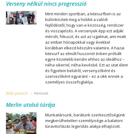
Verseny nélkül nincs progresszió
Mint minden sportban, a kitesurfben is az
különbözteti meg a hobbit a valódi
fejlődéstől, hogy van-e közösség, rendszer
és visszajelzés. A versenyek épp ezt adják:
mércét, fókuszt, és azt az izgalmat, ami miatt
az ember hónapokkal vagy évekkel
korábban elkezd készülni valamire. A hazai
kitesurf az elmúlt huszonöt évben próbált
egyre közelebb kerülni ehhez az ideálhoz –
néha sikerrel, néha kevésbé. Ezt az utat élem
és figyelem belülről, versenyzőként és
szervezőként egyaránt – ez a cikk ennek a
személyes összefoglalója.
2026. június 9.
-
Horizont
Merlin utolsó túrája
Munkatársunk, barátunk szerkesztőségünk
megkerülhetetlen személyisége a balatoni
túravitorlázás legendás alakja elhajózott.