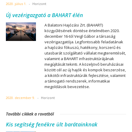
2020. július 1.
-
Horizont
Új vezérigazgató a BAHART élén
A Balatoni Hajózási Zrt. (BAHART)
közgyűlésének döntése értelmében 2020.
december 16-tól Veigl Gábor a társaság
vezérigazgatója. Legfontosabb feladatának
a hajózási fókuszú, hatékony, korszerű és
utasbarát szolgáltató vállalat megteremtését,
valamint a BAHART infrastruktúrájának
megújítását tekinti. A közeljövő beruházásai
között cél az új hajók és kompok beszerzése,
a kikötői infrastruktúrák fejlesztése, valamint
a támogató rendszerek, informatikai
megoldások bevezetése.
2020. december 9.
-
Horizont
További cikkek a rovatból
Kis segítség fenékre ült barátainknak