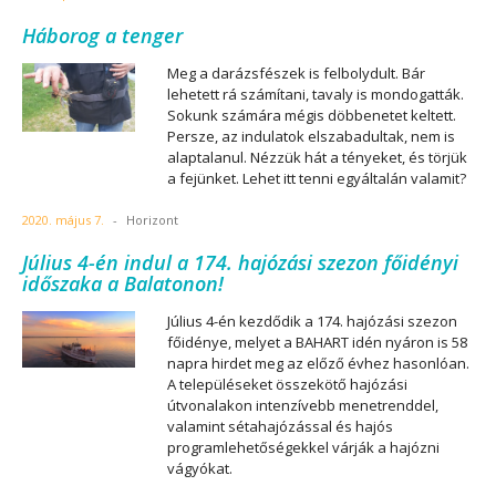
Háborog a tenger
Meg a darázsfészek is felbolydult. Bár
lehetett rá számítani, tavaly is mondogatták.
Sokunk számára mégis döbbenetet keltett.
Persze, az indulatok elszabadultak, nem is
alaptalanul. Nézzük hát a tényeket, és törjük
a fejünket. Lehet itt tenni egyáltalán valamit?
2020. május 7.
-
Horizont
Július 4-én indul a 174. hajózási szezon főidényi
időszaka a Balatonon!
Július 4-én kezdődik a 174. hajózási szezon
főidénye, melyet a BAHART idén nyáron is 58
napra hirdet meg az előző évhez hasonlóan.
A településeket összekötő hajózási
útvonalakon intenzívebb menetrenddel,
valamint sétahajózással és hajós
programlehetőségekkel várják a hajózni
vágyókat.