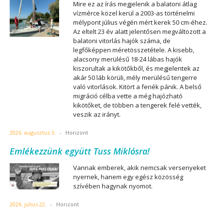
Mire ez az írás megjelenik a balatoni átlag
vízmérce közel kerül a 2003-as történelmi
mélypont július végén mért kerek 50 cm-éhez.
Az eltelt 23 év alatt jelentősen megváltozott a
balatoni vitorlás hajók száma, de
legfőképpen méretösszetétele. A kisebb,
alacsony merülésű 18-24 lábas hajók
kiszorultak a kikötőkből, és megjelentek az
akár 50 láb körüli, mély merülésű tengerre
való vitorlások. Kitört a fenék pánik. A belső
migráció célba vette a még hajózható
kikötőket, de többen a tengerek felé vették,
veszik az irányt.
2026. augusztus 5.
-
Horizont
Emlékezzünk együtt Tuss Miklósra!
Vannak emberek, akik nemcsak versenyeket
nyernek, hanem egy egész közösség
szívében hagynak nyomot.
2026. július 22.
-
Horizont