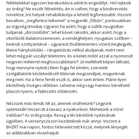
feltételekkel
egyszeri berakodásra adott ki engedélyt.
Hol rejtezik
az ördög? Ne essék félreértés, én is vallom, hogy a biodiverzitás
növelése, ívó helyek rehabilitációja a lehető legfontosabb. Viszont
bevallom, „megfertezi lelkemet” a negyedik „főbűn”, pontosabban
az irigység (invidia). Ugyanis ha azért, hogy a süllők nyugodtan
tudjanak „dörzsölődni”, lehet követ rakodni, akkor azért, hogy a
vitorlázók Balatonszemesen, a vendéghelyen, nyugatias szélben –
kedvük szottyantával – ugyanezt (hullámmentes vízen) megtegyék,
illetve hánykolódás – rángatódzás nélkül aludjanak, miért nem
lehet még pár uszályt teletömni, és a keleti mólót azzal a nyomorult
negyven méterrel meghosszabbítani?! (A mellékelt képen látható,
hogy mennyire nyitott.) Nem fogja fel elmém, szeretett
szolgáltatónk késlekedését! Másnak megcsináljuk, magunknak
meg nem. Ha a fene fenét eszik is, akkor sem értem. Pláne ilyen
kikötőhely ínséges időkben. Lehetne még vagy harminc bérelhető
placcot nyerni, a fejlesztés oldalvizén.
Nézzünk más témát. Mi az, aminek örülhetünk? Legyünk
optimisták! Hiszen itt a tavasz a nyakunkon. Mehetünk a vízre!
Valóban? Az ördög tudja. Rezeg a léc kikötőink nyitásának
ügyében. A versenyszezon kezdetének már annyi. Viszont a
BHZRT mai napon, fontos hírlevelet tett közzé, melynek lényegét
az alábbiakban olvashatjuk: