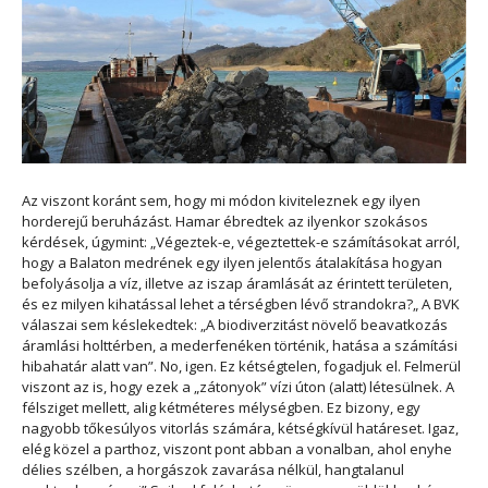
Az viszont koránt sem, hogy mi módon kiviteleznek egy ilyen
horderejű beruházást. Hamar ébredtek az ilyenkor szokásos
kérdések, úgymint: „Végeztek-e, végeztettek-e számításokat arról,
hogy a Balaton medrének egy ilyen jelentős átalakítása hogyan
befolyásolja a víz, illetve az iszap áramlását az érintett területen,
és ez milyen kihatással lehet a térségben lévő strandokra?„ A BVK
válaszai sem késlekedtek: „A biodiverzitást növelő beavatkozás
áramlási holttérben, a mederfenéken történik, hatása a számítási
hibahatár alatt van”. No, igen. Ez kétségtelen, fogadjuk el. Felmerül
viszont az is, hogy ezek a „zátonyok” vízi úton (alatt) létesülnek. A
félsziget mellett, alig kétméteres mélységben. Ez bizony, egy
nagyobb tőkesúlyos vitorlás számára, kétségkívül határeset. Igaz,
elég közel a parthoz, viszont pont abban a vonalban, ahol enyhe
délies szélben, a horgászok zavarása nélkül, hangtalanul