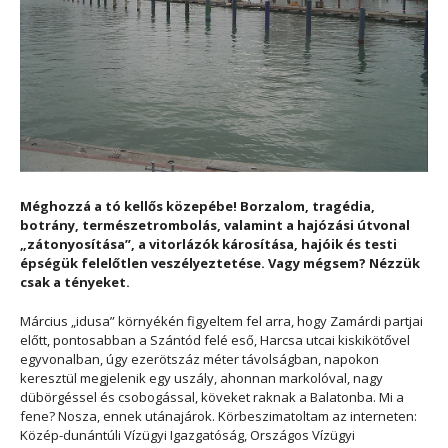
Méghozzá a tó kellős közepébe! Borzalom, tragédia,
botrány, természetrombolás, valamint a hajózási útvonal
„zátonyosítása”, a vitorlázók károsítása, hajóik és testi
épségük felelőtlen veszélyeztetése. Vagy mégsem? Nézzük
csak a tényeket.
Március „idusa” környékén figyeltem fel arra, hogy Zamárdi partjai
előtt, pontosabban a Szántód felé eső, Harcsa utcai kiskikötővel
egyvonalban, úgy ezerötszáz méter távolságban, napokon
keresztül megjelenik egy uszály, ahonnan markolóval, nagy
dübörgéssel és csobogással, köveket raknak a Balatonba. Mi a
fene? Nosza, ennek utánajárok. Körbeszimatoltam az interneten:
Közép-dunántúli Vízügyi Igazgatóság, Országos Vízügyi