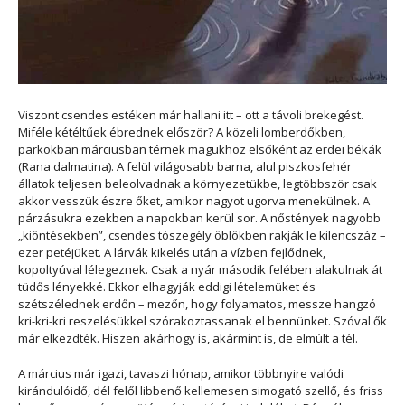
Viszont csendes estéken már hallani itt – ott a távoli brekegést.
Miféle kétéltűek ébrednek először? A közeli lomberdőkben,
parkokban márciusban térnek magukhoz elsőként az erdei békák
(Rana dalmatina). A felül világosabb barna, alul piszkosfehér
állatok teljesen beleolvadnak a környezetükbe, legtöbbször csak
akkor vesszük észre őket, amikor nagyot ugorva menekülnek. A
párzásukra ezekben a napokban kerül sor. A nőstények nagyobb
„kiöntésekben”, csendes tószegély öblökben rakják le kilencszáz –
ezer petéjüket. A lárvák kikelés után a vízben fejlődnek,
kopoltyúval lélegeznek. Csak a nyár második felében alakulnak át
tüdős lényekké. Ekkor elhagyják eddigi lételemüket és
szétszélednek erdőn – mezőn, hogy folyamatos, messze hangzó
kri-kri-kri reszelésükkel szórakoztassanak el bennünket. Szóval ők
már elkezdték. Hiszen akárhogy is, akármint is, de elmúlt a tél.
A március már igazi, tavaszi hónap, amikor többnyire valódi
kirándulóidő, dél felől libbenő kellemesen simogató szellő, és friss