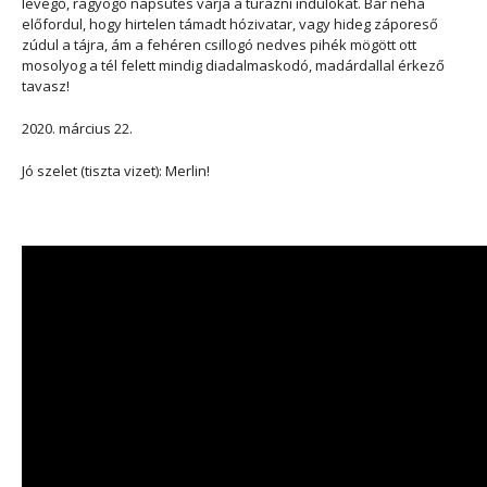
levegő, ragyogó napsütés várja a túrázni indulókat. Bár néha
előfordul, hogy hirtelen támadt hózivatar, vagy hideg záporeső
zúdul a tájra, ám a fehéren csillogó nedves pihék mögött ott
mosolyog a tél felett mindig diadalmaskodó, madárdallal érkező
tavasz!
2020. március 22.
Jó szelet (tiszta vizet): Merlin!