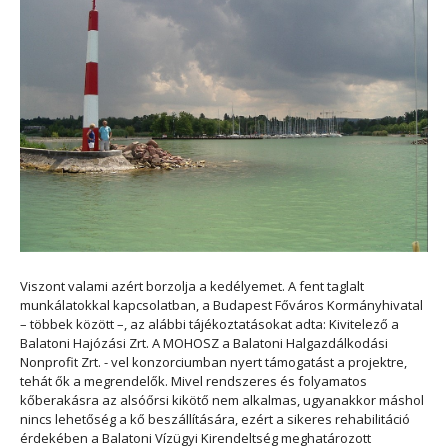
Viszont valami azért borzolja a kedélyemet. A fent taglalt
munkálatokkal kapcsolatban, a Budapest Főváros Kormányhivatal
– többek között –, az alábbi tájékoztatásokat adta: Kivitelező a
Balatoni Hajózási Zrt.
A MOHOSZ a Balatoni Halgazdálkodási
Nonprofit Zrt. - vel konzorciumban nyert támogatást a projektre,
tehát ők a megrendelők. Mivel rendszeres és folyamatos
kőberakásra az alsóőrsi kikötő nem alkalmas, ugyanakkor máshol
nincs lehetőség a kő beszállítására, ezért a sikeres rehabilitáció
érdekében a
Balatoni Vízügyi Kirendeltség
meghatározott