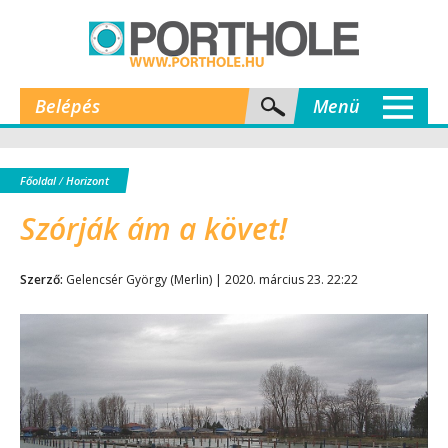
Belépés
Menü
Főoldal
/
Horizont
Szórják ám a követ!
Szerző:
Gelencsér György (Merlin) | 2020. március 23. 22:22