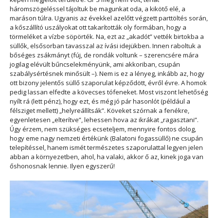
háromszögeléssel tájoltuk be magunkat oda, a kikötő elé, a
maráson túlra. Ugyanis az évekkel azelőtt végzett parttöltés során,
a kőszállító uszályokat ott takarították oly formában, hogy a
törmeléket a vízbe söpörték. Na, ezt az „akadót” vették birtokba a
süllők, elsősorban tavasszal az ívási idejükben. Innen raboltuk a
bőséges zsákmányt (fúj, de rondák voltunk – szerencsére mára
jogilag elévült bűncselekményünk, ami akkoriban, csupán
szabálysértésnek minősült –). Nem is ez a lényeg, inkább az, hogy
ott bizony jelentős süllő szaporulat képződött, évről évre. A homok
pedig lassan elfedte a kövecses tófeneket. Most viszont lehetőség
nyílt rá (lett pénz), hogy ezt, és még jó pár hasonlót (például a
félsziget mellett) „helyreállítsák”. Köveket szórnak a fenékre,
egyenletesen „elterítve”, lehessen hova az ikrákat „ragasztani”.
Úgy érzem, nem szükséges ecseteljem, mennyire fontos dolog,
hogy eme nagy nemzeti értékünk (Balatoni fogassüllő) ne csupán
telepítéssel, hanem ismét természetes szaporulattal legyen jelen
abban a környezetben, ahol, ha valaki, akkor ő az, kinek joga van
őshonosnak lennie. Ilyen egyszerű!