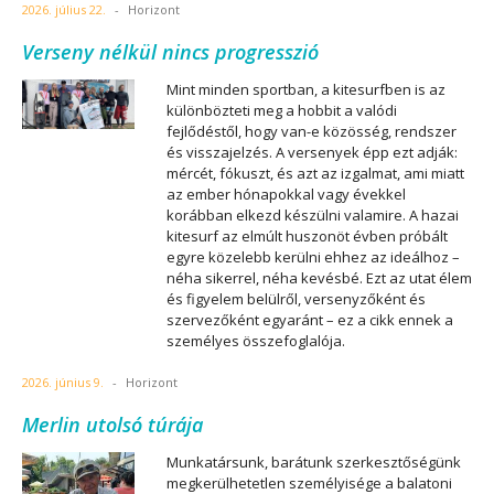
2026. július 22.
-
Horizont
Verseny nélkül nincs progresszió
Mint minden sportban, a kitesurfben is az
különbözteti meg a hobbit a valódi
fejlődéstől, hogy van-e közösség, rendszer
és visszajelzés. A versenyek épp ezt adják:
mércét, fókuszt, és azt az izgalmat, ami miatt
az ember hónapokkal vagy évekkel
korábban elkezd készülni valamire. A hazai
kitesurf az elmúlt huszonöt évben próbált
egyre közelebb kerülni ehhez az ideálhoz –
néha sikerrel, néha kevésbé. Ezt az utat élem
és figyelem belülről, versenyzőként és
szervezőként egyaránt – ez a cikk ennek a
személyes összefoglalója.
2026. június 9.
-
Horizont
Merlin utolsó túrája
Munkatársunk, barátunk szerkesztőségünk
megkerülhetetlen személyisége a balatoni