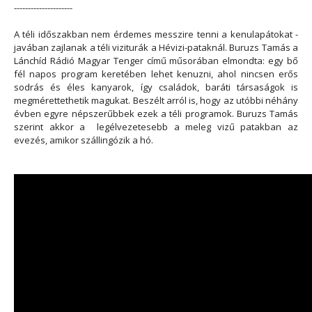
---------------------
A téli időszakban nem érdemes messzire tenni a kenulapátokat -
javában zajlanak a téli viziturák a Hévizi-pataknál. Buruzs Tamás a
Lánchíd Rádió Magyar Tenger című műsorában elmondta: egy bő
fél napos program keretében lehet kenuzni, ahol nincsen erős
sodrás és éles kanyarok, így családok, baráti társaságok is
megmérettethetik magukat. Beszélt arról is, hogy az utóbbi néhány
évben egyre népszerűbbek ezek a téli programok. Buruzs Tamás
szerint akkor a legélvezetesebb a meleg vizű patakban az
evezés, amikor szállingózik a hó.