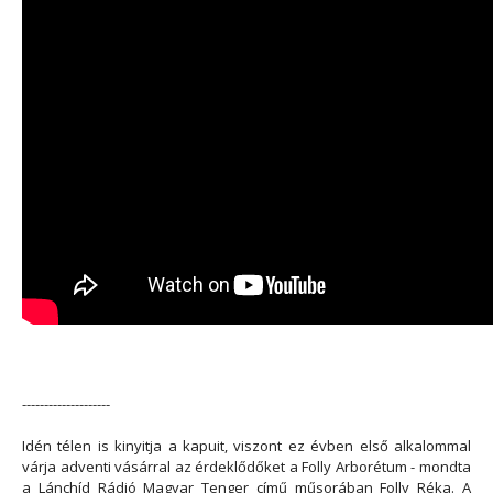
--------------------
Idén télen is kinyitja a kapuit, viszont ez évben első alkalommal
várja adventi vásárral az érdeklődőket a Folly Arborétum - mondta
a Lánchíd Rádió Magyar Tenger című műsorában Folly Réka. A