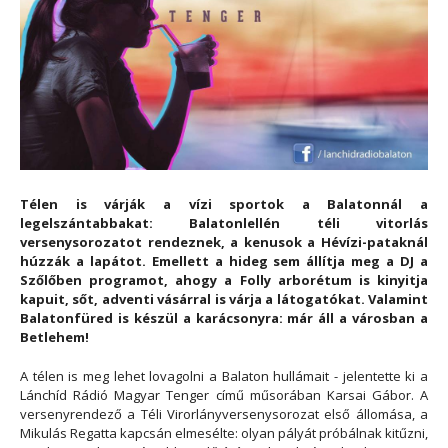
Télen is várják a vízi sportok a Balatonnál a
legelszántabbakat: Balatonlellén téli vitorlás
versenysorozatot rendeznek, a kenusok a Hévízi-pataknál
húzzák a lapátot. Emellett a hideg sem állítja meg a DJ a
Szőlőben programot, ahogy a Folly arborétum is kinyitja
kapuit, sőt, adventi vásárral is várja a látogatókat. Valamint
Balatonfüred is készül a karácsonyra: már áll a városban a
Betlehem!
A télen is meg lehet lovagolni a Balaton hullámait - jelentette ki a
Lánchíd Rádió Magyar Tenger című műsorában Karsai Gábor. A
versenyrendező a Téli Virorlányversenysorozat első állomása, a
Mikulás Regatta kapcsán elmesélte: olyan pályát próbálnak kitűzni,