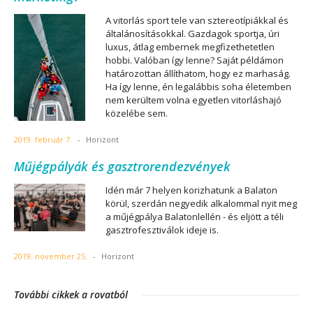
A vitorlás sport tele van sztereotípiákkal és
általánosításokkal. Gazdagok sportja, úri
luxus, átlag embernek megfizethetetlen
hobbi. Valóban így lenne? Saját példámon
határozottan állíthatom, hogy ez marhaság.
Ha így lenne, én legalábbis soha életemben
nem kerültem volna egyetlen vitorláshajó
közelébe sem.
2019. február 7.
-
Horizont
Műjégpályák és gasztrorendezvények
Idén már 7 helyen korizhatunk a Balaton
körül, szerdán negyedik alkalommal nyit meg
a műjégpálya Balatonlellén - és eljött a téli
gasztrofesztiválok ideje is.
2019. november 25.
-
Horizont
További cikkek a rovatból