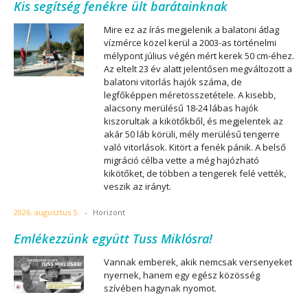
Kis segítség fenékre ült barátainknak
Mire ez az írás megjelenik a balatoni átlag
vízmérce közel kerül a 2003-as történelmi
mélypont július végén mért kerek 50 cm-éhez.
Az eltelt 23 év alatt jelentősen megváltozott a
balatoni vitorlás hajók száma, de
legfőképpen méretösszetétele. A kisebb,
alacsony merülésű 18-24 lábas hajók
kiszorultak a kikötőkből, és megjelentek az
akár 50 láb körüli, mély merülésű tengerre
való vitorlások. Kitört a fenék pánik. A belső
migráció célba vette a még hajózható
kikötőket, de többen a tengerek felé vették,
veszik az irányt.
2026. augusztus 5.
-
Horizont
Emlékezzünk együtt Tuss Miklósra!
Vannak emberek, akik nemcsak versenyeket
nyernek, hanem egy egész közösség
szívében hagynak nyomot.