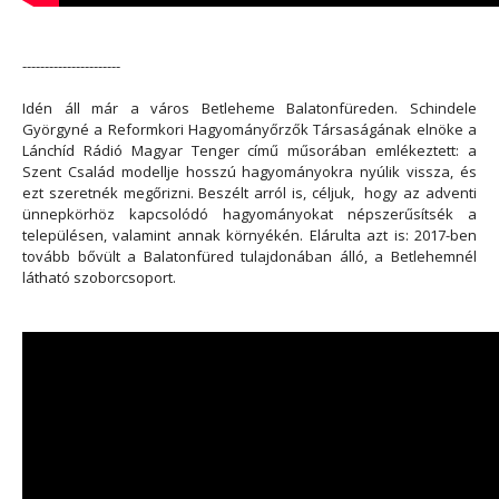
----------------------
Idén áll már a város Betleheme Balatonfüreden. Schindele
Györgyné a Reformkori Hagyományőrzők Társaságának elnöke a
Lánchíd Rádió Magyar Tenger című műsorában emlékeztett: a
Szent Család modellje hosszú hagyományokra nyúlik vissza, és
ezt szeretnék megőrizni. Beszélt arról is, céljuk, hogy az adventi
ünnepkörhöz kapcsolódó hagyományokat népszerűsítsék a
településen, valamint annak környékén. Elárulta azt is: 2017-ben
tovább bővült a Balatonfüred tulajdonában álló, a Betlehemnél
látható szoborcsoport.