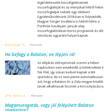
legérdekesebb beszélgetéseinek
összefoglalóját és az interjúkat hétről hétre
összefoglaljuk nektek egy cikkben!
Együttműködésünk 2018-ban is folytatódik,
Magyar Tenger továbbra is hétről-hétre a
Porthole hasábjain. Január eleji
összefoglalónkban boros programok és téli
vitorlázás egyaránt helyet kaptak.
2018. január 16.
-
Horizont
Ha befagy a Balaton, ne lépjen rá!
Az időjárás előrejelzések szerint a héten
napközben sem emelkedik a hőmérséklet 0
fok fölé, így sokan kedvet kaptak a téli
sportokra; de ez nem jelenti automatikusan
azt, hogy a Balaton és a Zala megyei kisebb
tavak alkalmasak lesznek a korcsolyázásra.
2018. március 2.
-
Horizont
Magamutogatás, vagy jól felépített Balaton
marketing?