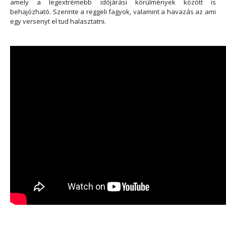
amely a legextrémebb időjárási körülmények között is
behajózható. Szerinte a reggeli fagyok, valamint a havazás az ami
egy versenyt el tud halasztatni.