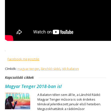
Facebook megosztás
Címkék:
magyar tenger
,
lánchíd rádió
,
téli balaton
Kapcsolódó cikkek
Magyar Tenger 2018-ban is!
A Balaton télen sem áll le, a Lánchíd Rádió
Magyar Tenger műsora is sok érdekes
témával jelentkezett január első heteiben.
Megszokhattátok a rádióműsor