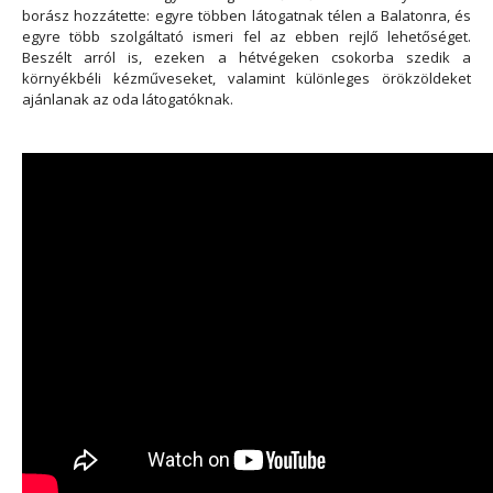
borász hozzátette: egyre többen látogatnak télen a Balatonra, és
egyre több szolgáltató ismeri fel az ebben rejlő lehetőséget.
Beszélt arról is, ezeken a hétvégeken csokorba szedik a
környékbéli kézműveseket, valamint különleges örökzöldeket
ajánlanak az oda látogatóknak.