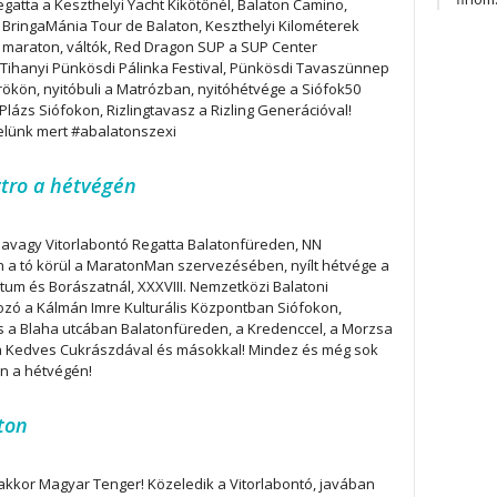
gatta a Keszthelyi Yacht Kikötőnél, Balaton Camino,
BringaMánia Tour de Balaton, Keszthelyi Kilométerek
 maraton, váltók, Red Dragon SUP a SUP Center
 Tihanyi Pünkösdi Pálinka Festival, Pünkösdi Tavaszünnep
ökön, nyitóbuli a Matrózban, nyitóhétvége a Siófok50
Plázs Siófokon, Rizlingtavasz a Rizling Generációval!
elünk mert #abalatonszexi
ztro a hétvégén
 avagy Vitorlabontó Regatta Balatonfüreden, NN
n a tó körül a MaratonMan szervezésében, nyílt hétvége a
étum és Borászatnál, XXXVIII. Nemzetközi Balatoni
ozó a Kálmán Imre Kulturális Központban Siófokon,
s a Blaha utcában Balatonfüreden, a Kredenccel, a Morzsa
 a Kedves Cukrászdával és másokkal! Mindez és még sok
n a hétvégén!
ton
akkor Magyar Tenger! Közeledik a Vitorlabontó, javában