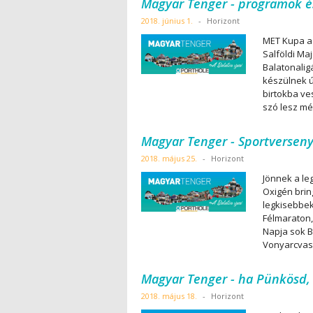
Magyar Tenger - programok és
2018. június 1.
-
Horizont
MET Kupa a 
Salföldi Ma
Balatonalig
készülnek ú
birtokba ve
szó lesz mé
Magyar Tenger - Sportversen
2018. május 25.
-
Horizont
Jönnek a le
Oxigén brin
legkisebbek
Félmaraton,
Napja sok B
Vonyarcvash
Magyar Tenger - ha Pünkösd, 
2018. május 18.
-
Horizont