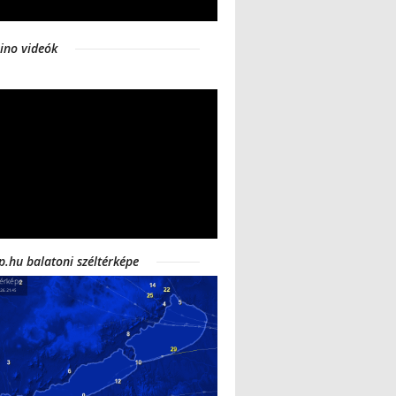
ino videók
p.hu balatoni széltérképe