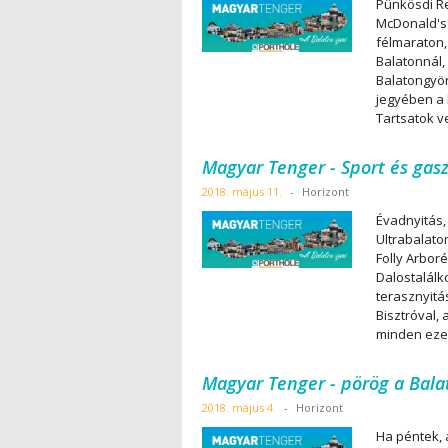
Pünkösdi Re
McDonald's 
félmaraton,
Balatonnál,
Balatongyör
jegyében a 
Tartsatok v
Magyar Tenger - Sport és gas
2018. május 11.
-
Horizont
Évadnyitás,
Ultrabalato
Folly Arbor
Dalostalálk
terasznyitá
Bisztróval,
minden eze
Magyar Tenger - pörög a Bala
2018. május 4.
-
Horizont
Ha péntek, 