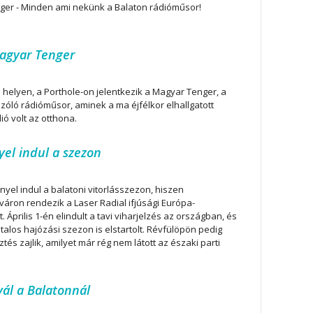
er - Minden ami nekünk a Balaton rádióműsor!
Magyar Tenger
 helyen, a Porthole-on jelentkezik a Magyar Tenger, a
szóló rádióműsor, aminek a ma éjfélkor elhallgatott
ió volt az otthona.
yel indul a szezon
nyel indul a balatoni vitorlásszezon, hiszen
váron rendezik a Laser Radial ifjúsági Európa-
 Április 1-én elindult a tavi viharjelzés az országban, és
talos hajózási szezon is elstartolt. Révfülöpön pedig
ztés zajlik, amilyet már rég nem látott az északi parti
vál a Balatonnál