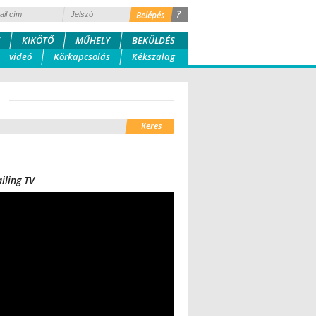
?
KIKÖTŐ
MŰHELY
BEKÜLDÉS
videó
Körkapcsolás
Kékszalag
iling TV