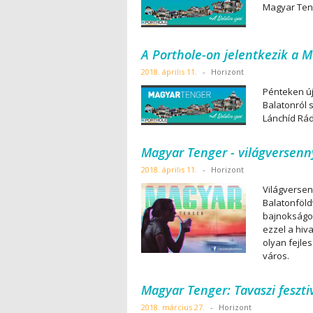
Magyar Teng
A Porthole-on jelentkezik a 
2018. április 11.
-
Horizont
Pénteken új
Balatonról 
Lánchíd Rád
Magyar Tenger - világversenn
2018. április 11.
-
Horizont
Világversen
Balatonföld
bajnokságot.
ezzel a hiva
olyan fejles
város.
Magyar Tenger: Tavaszi feszti
2018. március 27.
-
Horizont