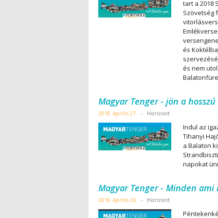
tart a 2018
Szövetség f
vitorlásver
Emlékverse
versengenek
és Koktélb
szervezéséb
és nem utol
Balatonfür
Magyar Tenger - jön a hosszú
2018. április 27.
-
Horizont
Indul az ig
Tihanyi Haj
a Balaton kö
Strandbiszt
napokat ün
Magyar Tenger - Minden ami 
2018. április 26.
-
Horizont
Péntekenkén