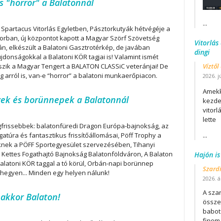
 "horror" a Balatonnál
...
Spartacus Vitorlás Egyletben, Pásztorkutyák hétvégéje a
jorban, új központot kapott a Magyar Szörf Szövetség
Vitorlás
án, elkészült a Balatoni Gasztrotérkép, de javában
dingi
jdonságokkal a Balatoni KÖR tagjai is! Valamint ismét
szik a Magyar Tengert a BALATON CLASSiC veteránjai! De
Víztől
g arról is, van-e “horror” a balatoni munkaerőpiacon.
2026. j
Amekk
yek és borünnepek a Balatonnál
kezdet
vitor
lette
gfrissebbek: balatonfüredi Dragon Európa-bajnokság, az
gatúra és fantasztikus frissítőállomásai, Pöff Trophy a
...
nek a PÖFF Sportegyesület szervezésében, Tihanyi
 Kettes Fogathajtó Bajnokság Balatonföldváron, A Balaton
Hajón is
alatoni KÖR taggal a tó körül, Orbán-napi borünnep
Szard
egyen... Minden egy helyen nálunk!
2026. áp
A szar
akkor Balaton!
összet
babot
finom.