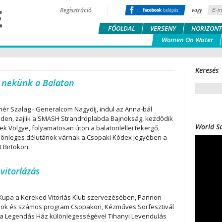
Regisztráció
vagy
FŐOLDAL
VERSENY
HORIZONT
Women On Water
Keresés
 nekünk a Balaton
Fehér Szalag - Generalcom Nagydíj, indul az Anna-bál
den, zajlik a SMASH Strandröplabda Bajnokság, kezdődik
World Sa
k Völgye, folyamatosan úton a balatonlellei tekergő,
lönleges délutánok várnak a Csopaki Kódex jegyében a
 Birtokon.
vitorlázás
Kupa a Kereked Vitorlás Klub szervezésében, Pannon
pok és számos program Csopakon, Kézműves Sörfesztivál
 a Legendás Ház különlegességével Tihanyi Levendulás