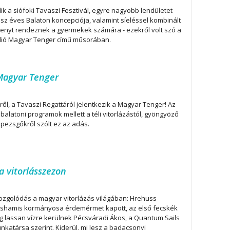
ik a siófoki Tavaszi Fesztivál, egyre nagyobb lendületet
sz éves Balaton koncepciója, valamint síeléssel kombinált
senyt rendeznek a gyermekek számára - ezekről volt szó a
dió Magyar Tenger című műsorában.
 Magyar Tenger
ről, a Tavaszi Regattáról jelentkezik a Magyar Tenger! Az
balatoni programok mellett a téli vitorlázástól, gyöngyöző
 pezsgőkről szólt ez az adás.
a vitorlásszezon
mozgolódás a magyar vitorlázás világában: Hrehuss
ishamis kormányosa érdemérmet kapott, az első fecskék
ig lassan vízre kerülnek Pécsváradi Ákos, a Quantum Sails
katársa szerint. Kiderül, mi lesz a badacsonyi