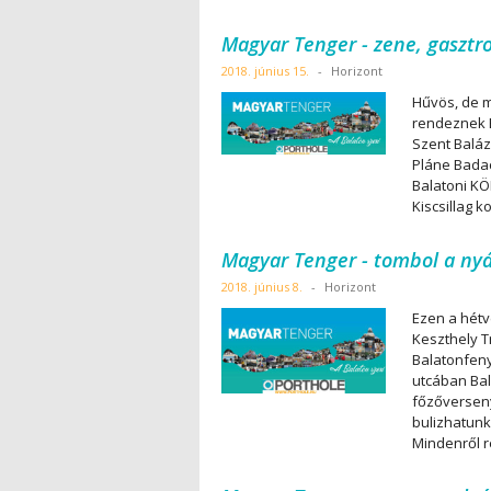
Magyar Tenger - zene, gasztr
2018. június 15.
-
Horizont
Hűvös, de m
rendeznek B
Szent Baláz
Pláne Badac
Balatoni KÖR
Kiscsillag k
Magyar Tenger - tombol a ny
2018. június 8.
-
Horizont
Ezen a hétv
Keszthely T
Balatonfeny
utcában Bal
főzőversen
bulizhatunk
Mindenről 