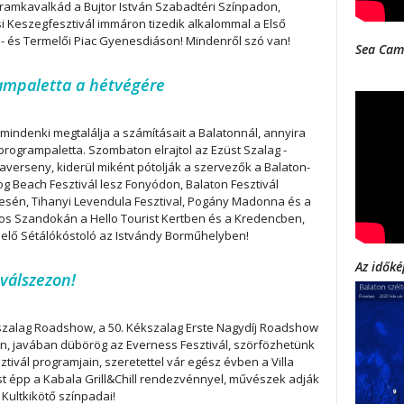
gramkavalkád a Bujtor István Szabadtéri Színpadon,
 Keszegfesztivál immáron tizedik alkalommal a Első
l- és Termelői Piac Gyenesdiáson! Mindenről szó van!
Sea Cam
ampaletta a hétvégére
mindenki megtalálja a számításait a Balatonnál, annyira
programpaletta. Szombaton elrajtol az Ezüst Szalag -
raverseny, kiderül miként pótolják a szervezők a Balaton-
og Beach Fesztivál lesz Fonyódon, Balaton Fesztivál
sén, Tihanyi Levendula Fesztival, Pogány Madonna és a
s Szandokán a Hello Tourist Kertben és a Kredencben,
lelő Sétálókóstoló az Istvándy Borműhelyben!
Az időké
iválszezon!
szalag Roadshow, a 50. Kékszalag Erste Nagydíj Roadshow
en, javában dübörög az Everness Fesztivál, szörfözhetünk
ztivál programjain, szeretettel vár egész évben a Villa
t épp a Kabala Grill&Chill rendezvénnyel, művészek adják
a Kultkikötő színpadai!