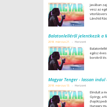
Javában zajl
vesz az egé
vitorlásver
Lánchíd Rá
Balatonlelléről jelentkezik a
2018. március 21.
-
Horizont
Balatonlellé
egész éves 
borokról és
Magyar Tenger - lassan indul 
2018. március 13.
-
Horizont
Elindult a 
György, a K
(hajók) ped
Hungary mun