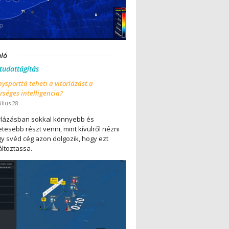
nló
 tudattágítás
ysporttá teheti a vitorlázást a
séges intelligencia?
úlius 28.
orlázásban sokkal könnyebb és
tesebb részt venni, mint kívülről nézni
gy svéd cég azon dolgozik, hogy ezt
ltoztassa.