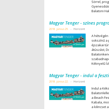
Sörrel, pro
Gyenesdiási
Balatoni Ha
Magyar Tenger - színes progr
2018. június 29.
-
Horizont
A hétvégén 
sokszínű a 
éjszakai tú
átúszást, D
Balatonkene
szabadnapo
Kéknyelű Íz
Magyar Tenger - indul a feszt
2018. június 22.
-
Horizont
Indul a Kék
Balatonlell
a Beach Fes
Kabala, mos
a kilincset 