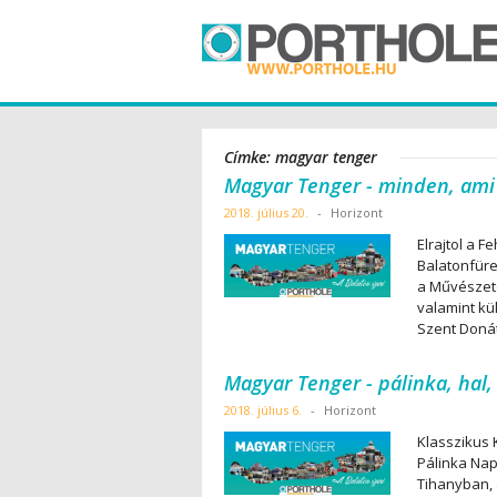
Címke: magyar tenger
Magyar Tenger - minden, ami
2018. július 20.
-
Horizont
Elrajtol a 
Balatonfüre
a Művészete
valamint kü
Szent Donát
Magyar Tenger - pálinka, hal, 
2018. július 6.
-
Horizont
Klasszikus 
Pálinka Na
Tihanyban,