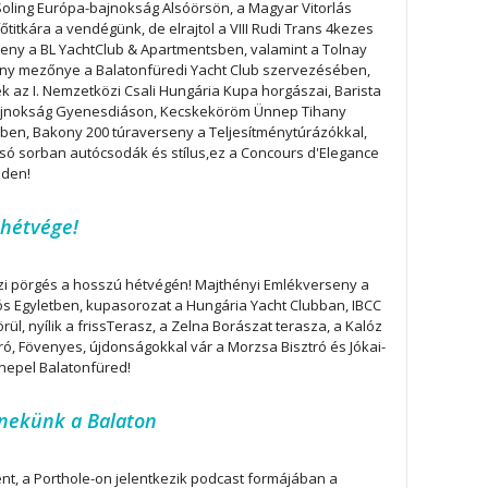
 Soling Európa-bajnokság Alsóörsön, a Magyar Vitorlás
őtitkára a vendégünk, de elrajtol a VIII Rudi Trans 4kezes
seny a BL YachtClub & Apartmentsben, valamint a Tolnay
ny mezőnye a Balatonfüredi Yacht Club szervezésében,
 az I. Nemzetközi Csali Hungária Kupa horgászai, Barista
ajnokság Gyenesdiáson, Kecskeköröm Ünnep Tihany
en, Bakony 200 túraverseny a Teljesítménytúrázókkal,
só sorban autócsodák és stílus,ez a Concours d'Elegance
eden!
 hétvége!
azi pörgés a hosszú hétvégén! Majthényi Emlékverseny a
ós Egyletben, kupasorozat a Hungária Yacht Clubban, IBCC
rül, nyílik a frissTerasz, a Zelna Borászat terasza, a Kalóz
ró, Fövenyes, újdonságokkal vár a Morzsa Bisztró és Jókai-
nepel Balatonfüred!
nekünk a Balaton
t, a Porthole-on jelentkezik podcast formájában a