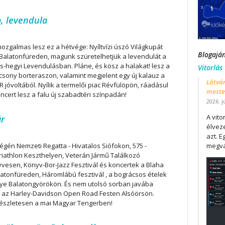
o, levendula
ozgalmas lesz ez a hétvége: Nyíltvízi úszó Világkupát
Blogajá
alatonfüreden, magunk szüretelhetjük a levendulát a
s-hegyi Levendulásban. Pláne, és kösz a halakat! lesz a
Vitorlás
sony borteraszon, valamint megjelent egy új kalauz a
Látván
 jóvoltából. Nyílik a termelői piac Révfülöpön, ráadásul
mester
oncert lesz a falu új szabadtéri színpadán!
2026. j
A vit
ár
élveze
azt. E
égén Nemzeti Regatta - Hivatalos Siófokon, 575 -
megvá
riathlon Keszthelyen, Veterán Jármű Találkozó
vesen, Könyv-Bor-Jazz Fesztivál és koncertek a Blaha
atonfüreden, Háromlábú fesztivál , a bográcsos ételek
ye Balatongyörökön. És nem utolsó sorban javába
 az Harley-Davidson Open Road Festen Alsóörsön.
részletesen a mai Magyar Tengerben!