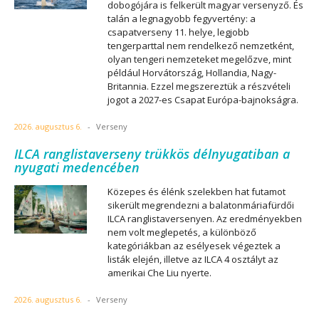
dobogójára is felkerült magyar versenyző. És
talán a legnagyobb fegyvertény: a
csapatverseny 11. helye, legjobb
tengerparttal nem rendelkező nemzetként,
olyan tengeri nemzeteket megelőzve, mint
például Horvátország, Hollandia, Nagy-
Britannia. Ezzel megszereztük a részvételi
jogot a 2027-es Csapat Európa-bajnokságra.
2026. augusztus 6.
-
Verseny
ILCA ranglistaverseny trükkös délnyugatiban a
nyugati medencében
Közepes és élénk szelekben hat futamot
sikerült megrendezni a balatonmáriafürdői
ILCA ranglistaversenyen. Az eredményekben
nem volt meglepetés, a különböző
kategóriákban az esélyesek végeztek a
listák elején, illetve az ILCA 4 osztályt az
amerikai Che Liu nyerte.
2026. augusztus 6.
-
Verseny