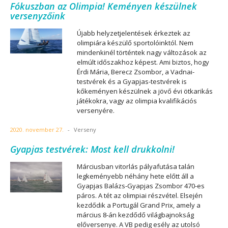
Fókuszban az Olimpia! Keményen készülnek
versenyzőink
Újabb helyzetjelentések érkeztek az
olimpiára készülő sportolóinktól. Nem
mindenkinél történtek nagy változások az
elmúlt időszakhoz képest. Ami biztos, hogy
Érdi Mária, Berecz Zsombor, a Vadnai-
testvérek és a Gyapjas-testvérek is
kőkeményen készülnek a jövő évi ötkarikás
játékokra, vagy az olimpia kvalifikációs
versenyére.
2020. november 27.
-
Verseny
Gyapjas testvérek: Most kell drukkolni!
Márciusban vitorlás pályafutása talán
legkeményebb néhány hete előtt áll a
Gyapjas Balázs-Gyapjas Zsombor 470-es
páros. A tét az olimpiai részvétel. Elsején
kezdődik a Portugál Grand Prix, amely a
március 8-án kezdődő világbajnokság
előversenye. A VB pedig esély az utolsó