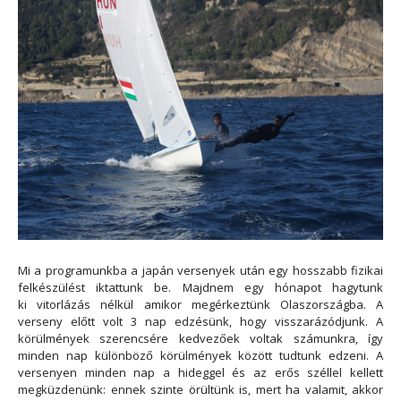
Mi a programunkba a japán versenyek után egy hosszabb fizikai
felkészülést iktattunk be. Majdnem egy hónapot hagytunk
ki vitorlázás nélkül amikor megérkeztünk Olaszországba. A
verseny előtt volt 3 nap edzésünk, hogy visszarázódjunk. A
körülmények szerencsére kedvezőek voltak számunkra, így
minden nap különböző körülmények között tudtunk edzeni. A
versenyen minden nap a hideggel és az erős széllel kellett
megküzdenünk: ennek szinte örültünk is, mert ha valamit, akkor