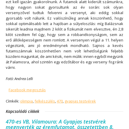
ezt kell igazán gyakorolnunk. A futamok alatt kiderült számunkra,
hogy nagyon sokat gyorsultunk az év során: sok olyan
versenyzővel tudtuk felvenni a versenyt, aki eddig sokkal
gyorsabb volt nálunk. Ez valószínűleg annak köszönhető, hogy
sokkal optimálisabb lett a hajóban a súlyeloszlás:
míg Balázsnak
sikerült leadnia majdnem 2 kilót a fizikumát nem elvesztve, én 2,8
kilót szedtem fel úgy, hogy sem a robbanékonyságom,
sem az
erő
állóképességem nem romlott. A versenyen végül a 11. helyen
végeztünk, ami jó eredménynek mondható. Sajnos a kevés
futamszámnak köszönhetően nem volt lehetőségünk feljebb
küzdeni magunkat, de ami késik, nem múlik: innen egyből megyünk
át Palamosra, ahol szintén egy edzőtábor és egy verseny fog ránk
várni.
Fotó: Andrea Lelli
Facebook megosztás
Címkék:
olimpia
,
felkészülés
,
470
,
gyapjas testvérek
Kapcsolódó cikkek
470-es VB, Vilamoura: A Gyapjas testvérek
megnyerték az éremfutamot, összetettben 8.