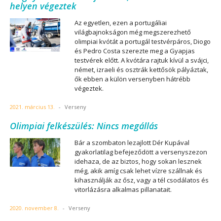
helyen végeztek
Az egyetlen, ezen a portugáliai
világbajnokságon még megszerezhető
olimpiai kvótát a portugál testvérpáros, Diogo
és Pedro Costa szerezte meg a Gyapjas
testvérek előtt. A kvótára rajtuk kívül a svájci,
német, izraeli és osztrák kettősök pályáztak,
ők ebben a külön versenyben hátrébb
végeztek.
2021. március 13.
-
Verseny
Olimpiai felkészülés: Nincs megállás
Bár a szombaton lezajlott Dér Kupával
gyakorlatilag befejeződött a versenyszezon
idehaza, de az biztos, hogy sokan lesznek
még, akik amíg csak lehet vízre szállnak és
kihasználják az ősz, vagy a tél csodálatos és
vitorlázásra alkalmas pillanatait.
2020. november 8.
-
Verseny