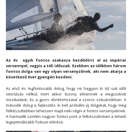
Az év egyik fontos szakasza kezdődött el az impériai
versennyel, vagyis a téli időszak. Ezekben az időkben három
fontos dolga van egy olyan versenyzőnek, aki nem akarja a
következő évet gyengén kezdeni.
Az első és legfontosabb dolog, hogy ne hagyjon ki túl sok időt
vitorlázás nélkül, mert akkor bizony elmennek a megszokott
mozdulatok, és a gyors döntéshozatal a szoros szituációkban. A
második dolog a fejlesztés: ki kell próbálni új dolgokat, hogy még
felkészültebben lehessen majd neki vágni a fontos versenyeknek.
A harmadik szintén nagyon fontos pont a felkészülésben a lehető
legoptimálisabb fizikum elérése.