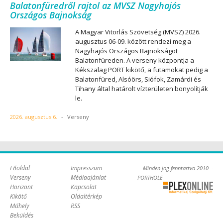
Balatonfüredről rajtol az MVSZ Nagyhajós
Országos Bajnokság
A Magyar Vitorlás Szövetség (MVSZ) 2026.
augusztus 06-09. között rendezi meg a
Nagyhajós Országos Bajnokságot
Balatonfüreden. A verseny központja a
Kékszalag PORT kikötő, a futamokat pedig a
Balatonfüred, Alsóörs, Siófok, Zamárdi és
Tihany által határolt vízterületen bonyolítják
le.
2026. augusztus 6.
-
Verseny
Főoldal
Impresszum
Minden jog fenntartva 2010- -
Verseny
Médiaajánlat
PORTHOLE
Horizont
Kapcsolat
Online Kft. -
Kikötő
Oldaltérkép
Szoftverfejlesztés,
Műhely
RSS
tárhelybérlés
Beküldés