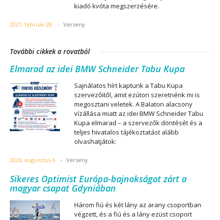
kiadó kvóta megszerzésére.
2021. február 28.
-
Verseny
További cikkek a rovatból
Elmarad az idei BMW Schneider Tabu Kupa
Sajnálatos hírt kaptunk a Tabu Kupa
szervezőitől, amit ezúton szeretnénk mi is
megosztani veletek. A Balaton alacsony
vízállása miatt az idei BMW Schneider Tabu
Kupa elmarad – a szervezők döntését és a
teljes hivatalos tájékoztatást alább
olvashatjátok:
2026. augusztus 6.
-
Verseny
Sikeres Optimist Európa-bajnokságot zárt a
magyar csapat Gdyniában
Három fiú és két lány az arany csoportban
végzett, és a fiú és a lány ezüst csoport