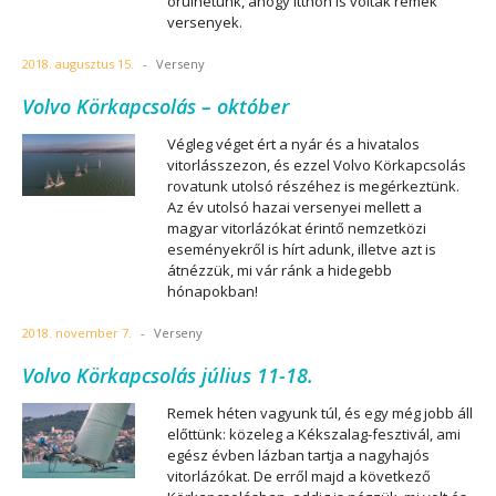
örülhetünk, ahogy itthon is voltak remek
versenyek.
2018. augusztus 15.
-
Verseny
Volvo Körkapcsolás – október
Végleg véget ért a nyár és a hivatalos
vitorlásszezon, és ezzel Volvo Körkapcsolás
rovatunk utolsó részéhez is megérkeztünk.
Az év utolsó hazai versenyei mellett a
magyar vitorlázókat érintő nemzetközi
eseményekről is hírt adunk, illetve azt is
átnézzük, mi vár ránk a hidegebb
hónapokban!
2018. november 7.
-
Verseny
Volvo Körkapcsolás július 11-18.
Remek héten vagyunk túl, és egy még jobb áll
előttünk: közeleg a Kékszalag-fesztivál, ami
egész évben lázban tartja a nagyhajós
vitorlázókat. De erről majd a következő