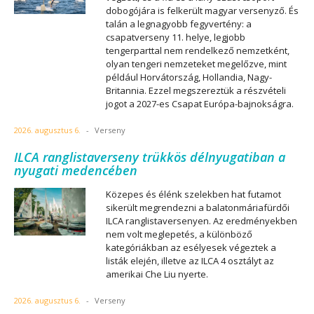
dobogójára is felkerült magyar versenyző. És
talán a legnagyobb fegyvertény: a
csapatverseny 11. helye, legjobb
tengerparttal nem rendelkező nemzetként,
olyan tengeri nemzeteket megelőzve, mint
például Horvátország, Hollandia, Nagy-
Britannia. Ezzel megszereztük a részvételi
jogot a 2027-es Csapat Európa-bajnokságra.
2026. augusztus 6.
-
Verseny
ILCA ranglistaverseny trükkös délnyugatiban a
nyugati medencében
Közepes és élénk szelekben hat futamot
sikerült megrendezni a balatonmáriafürdői
ILCA ranglistaversenyen. Az eredményekben
nem volt meglepetés, a különböző
kategóriákban az esélyesek végeztek a
listák elején, illetve az ILCA 4 osztályt az
amerikai Che Liu nyerte.
2026. augusztus 6.
-
Verseny