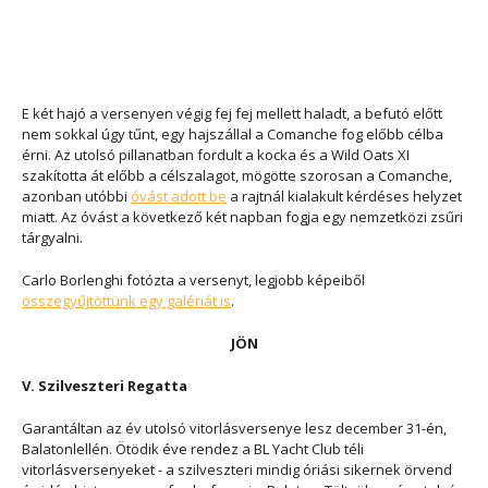
E két hajó a versenyen végig fej fej mellett haladt, a befutó előtt
nem sokkal úgy tűnt, egy hajszállal a Comanche fog előbb célba
érni. Az utolsó pillanatban fordult a kocka és a Wild Oats XI
szakította át előbb a célszalagot, mögötte szorosan a Comanche,
azonban utóbbi
óvást adott be
a rajtnál kialakult kérdéses helyzet
miatt. Az óvást a következő két napban fogja egy nemzetközi zsűri
tárgyalni.
Carlo Borlenghi fotózta a versenyt, legjobb képeiből
összegyűjtöttünk egy galériát is
.
JÖN
V. Szilveszteri Regatta
Garantáltan az év utolsó vitorlásversenye lesz december 31-én,
Balatonlellén. Ötödik éve rendez a BL Yacht Club téli
vitorlásversenyeket - a szilveszteri mindig óriási sikernek örvend