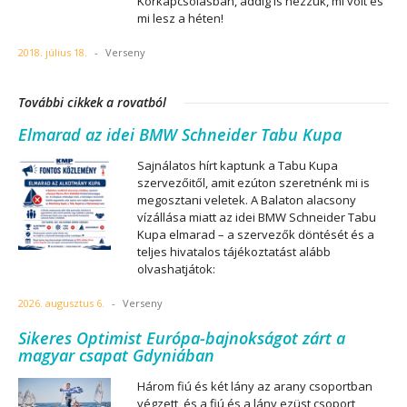
Körkapcsolásban, addig is nézzük, mi volt és
mi lesz a héten!
2018. július 18.
-
Verseny
További cikkek a rovatból
Elmarad az idei BMW Schneider Tabu Kupa
Sajnálatos hírt kaptunk a Tabu Kupa
szervezőitől, amit ezúton szeretnénk mi is
megosztani veletek. A Balaton alacsony
vízállása miatt az idei BMW Schneider Tabu
Kupa elmarad – a szervezők döntését és a
teljes hivatalos tájékoztatást alább
olvashatjátok:
2026. augusztus 6.
-
Verseny
Sikeres Optimist Európa-bajnokságot zárt a
magyar csapat Gdyniában
Három fiú és két lány az arany csoportban
végzett, és a fiú és a lány ezüst csoport