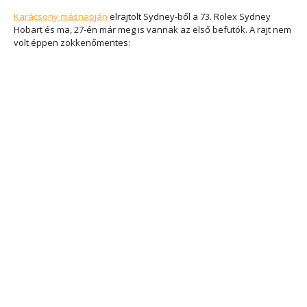
Karácsony másnapján
elrajtolt Sydney-ből a 73. Rolex Sydney
Hobart és ma, 27-én már meg is vannak az első befutók. A rajt nem
volt éppen zökkenőmentes: