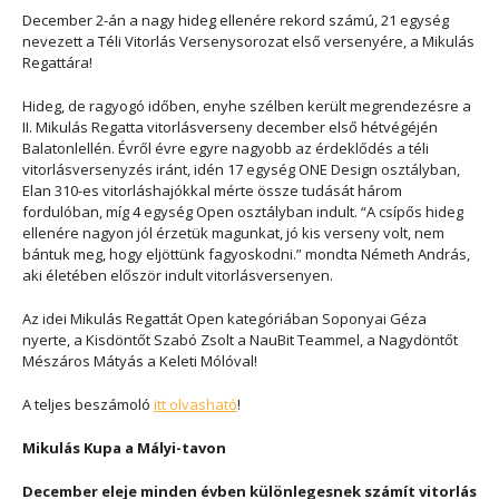
December 2-án a nagy hideg ellenére rekord számú, 21 egység
nevezett a Téli Vitorlás Versenysorozat első versenyére, a Mikulás
Regattára!
Hideg, de ragyogó időben, enyhe szélben került megrendezésre a
II. Mikulás Regatta vitorlásverseny december első hétvégéjén
Balatonlellén. Évről évre egyre nagyobb az érdeklődés a téli
vitorlásversenyzés iránt, idén 17 egység ONE Design osztályban,
Elan 310-es vitorláshajókkal mérte össze tudását három
fordulóban, míg 4 egység Open osztályban indult. “A csípős hideg
ellenére nagyon jól érzetük magunkat, jó kis verseny volt, nem
bántuk meg, hogy eljöttünk fagyoskodni.” mondta Németh András,
aki életében először indult vitorlásversenyen.
Az idei Mikulás Regattát Open kategóriában Soponyai Géza
nyerte, a Kisdöntőt Szabó Zsolt a NauBit Teammel, a Nagydöntőt
Mészáros Mátyás a Keleti Mólóval!
A teljes beszámoló
itt olvasható
!
Mikulás Kupa a Mályi-tavon
December eleje minden évben különlegesnek számít vitorlás