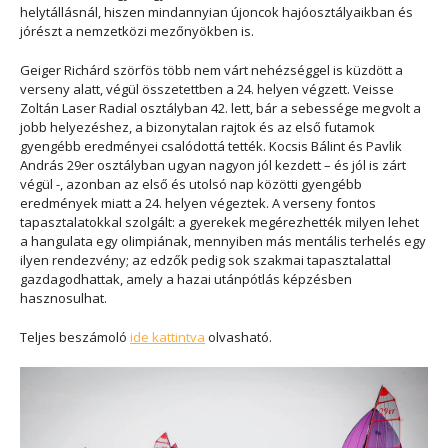
helytállásnál, hiszen mindannyian újoncok hajóosztályaikban és
jórészt a nemzetközi mezőnyökben is.
Geiger Richárd szörfös több nem várt nehézséggel is küzdött a
verseny alatt, végül összetettben a 24. helyen végzett. Veisse
Zoltán Laser Radial osztályban 42. lett, bár a sebessége megvolt a
jobb helyezéshez, a bizonytalan rajtok és az első futamok
gyengébb eredményei csalódottá tették. Kocsis Bálint és Pavlik
András 29er osztályban ugyan nagyon jól kezdett – és jól is zárt
végül -, azonban az első és utolsó nap közötti gyengébb
eredmények miatt a 24. helyen végeztek. A verseny fontos
tapasztalatokkal szolgált: a gyerekek megérezhették milyen lehet
a hangulata egy olimpiának, mennyiben más mentális terhelés egy
ilyen rendezvény; az edzők pedig sok szakmai tapasztalattal
gazdagodhattak, amely a hazai utánpótlás képzésben
hasznosulhat.
Teljes beszámoló
ide kattintva
olvasható.