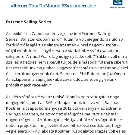
Extreme Sailing Series
A mexikói Los Cabosban ért véget az idei Extreme Sailing
Series. Bár szél csupán három futamra volt elegendő, az utolsó
forduló trófeájáért az Alinghi az Oman Air-rel nagyot küzdött -
végül előbbi került ki győztesen a viadalból. A svéd csapat társ
szkippere, Arnaud Psarofaghis így nyilatkozott: "Trükkös volt ma a
szél és a kezdés nem sikerült túl jól, de a második futamra sikerült
összeszednünk magunkat. Nagyszerűt csatáztunk az Oman Air-rel
és sikerült megvernünk őket. Szerintem Phil Robertson [az Oman
Air szkippere] a saját játékába zavarodott bele, végig velünk
próbált match race-elni."
Az idei szériára nézve az utolsó állomás nem tartogatott nagy
meglepetést, mert az SAP trófeája már biztosítva volt. Rasmus
Kostner, a csapat kormányosa 2012 óta versenyzik az Extreme
Sailing Seriesben, de ez volt az első győzelme. "Ezt a célt már
nagyon régen kitűztük magunk elé, igazából ezért vágtunk bele
ebbe a projektbe még évekkel ezelőtt, szóval csodálatos, hogy
végre elértük" - nyilakozta Kostner. "Csodálatos utazás volt ez és