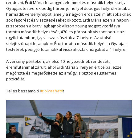
rendezni. Érdi Mária futamgyőzelemmel és második helyekkel, a
Gyapjas testvérek pedig három jó hellyel dobogós helyről várták a
harmadik versenynapot, amely a nagyon erős szél miatt sokaknak
sok fejtörést és visszaeséseket okozott. Érdi Mária ezen a napon
is szorosan a brit világbajnok Allison Young mögött vitorlázva
tartotta második helyezését, 470-es párosunk viszont borult az
egyik futamban, így visszacsúsztak a 7. helyre. Az utolsó
selejtezőnapi futamokon Érdi tartotta második helyét, a Gyapjas
testvérek pedig jó futamokkal visszahozták magukat a 4. helyre.
A verseny pénteken, az első 10 helyezettnek rendezett
éremfutammal zárult, ahol Érdi Mária 3. helyen ért célba, ezzel
megőrizte és megerősítette az amúgy is biztos ezüstérmes
pozícióját.
Teljes beszámoló
itt olvasható
!