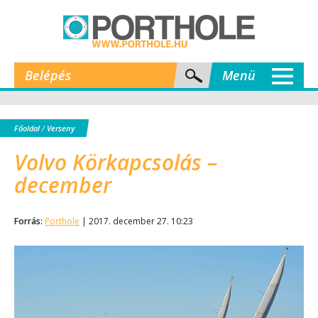
Belépés
Menü
Főoldal
/
Verseny
Volvo Körkapcsolás –
december
Forrás:
Porthole
| 2017. december 27. 10:23