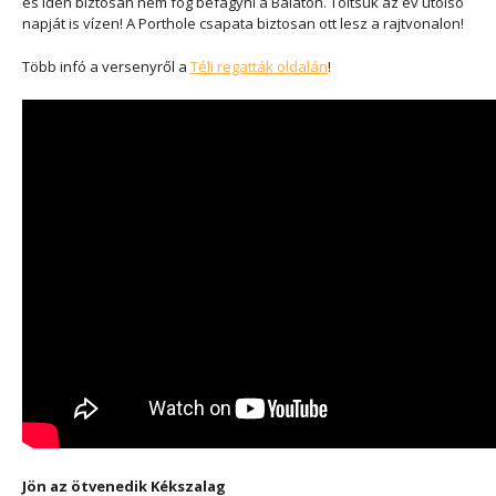
és idén biztosan nem fog befagyni a Balaton. Töltsük az év utolsó
napját is vízen! A Porthole csapata biztosan ott lesz a rajtvonalon!
Több infó a versenyről a
Téli regatták oldalán
!
Jön az ötvenedik Kékszalag