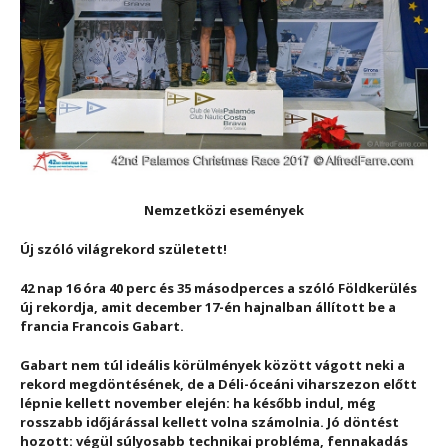
Nemzetközi események
Új szóló világrekord született!
42 nap 16 óra 40 perc és 35 másodperces a szóló Földkerülés
új rekordja, amit december 17-én hajnalban állított be a
francia Francois Gabart.
Gabart nem túl ideális körülmények között vágott neki a
rekord megdöntésének, de a Déli-óceáni viharszezon előtt
lépnie kellett november elején: ha később indul, még
rosszabb időjárással kellett volna számolnia. Jó döntést
hozott: végül súlyosabb technikai probléma, fennakadás