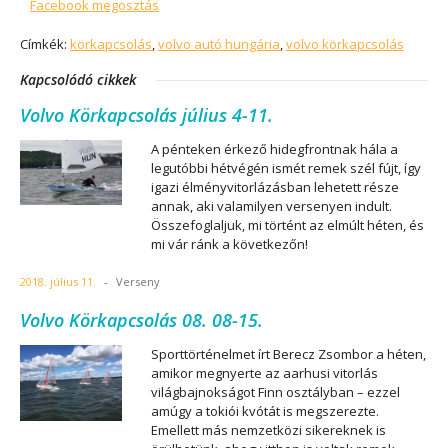
Facebook megosztás
Címkék:
körkapcsolás
,
volvo autó hungária
,
volvo körkapcsolás
Kapcsolódó cikkek
Volvo Körkapcsolás július 4-11.
A pénteken érkező hidegfrontnak hála a
legutóbbi hétvégén ismét remek szél fújt, így
igazi élményvitorlázásban lehetett része
annak, aki valamilyen versenyen indult.
Összefoglaljuk, mi történt az elmúlt héten, és
mi vár ránk a következőn!
2018. július 11.
-
Verseny
Volvo Körkapcsolás 08. 08-15.
Sporttörténelmet írt Berecz Zsombor a héten,
amikor megnyerte az aarhusi vitorlás
világbajnokságot Finn osztályban – ezzel
amúgy a tokiói kvótát is megszerezte.
Emellett más nemzetközi sikereknek is