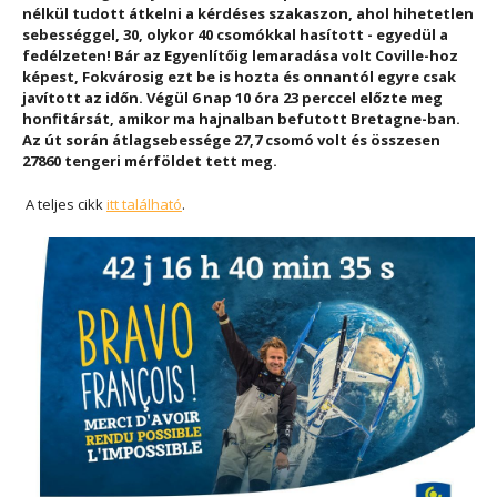
nélkül tudott átkelni a kérdéses szakaszon, ahol hihetetlen
sebességgel, 30, olykor 40 csomókkal hasított - egyedül a
fedélzeten! Bár az Egyenlítőig lemaradása volt Coville-hoz
képest, Fokvárosig ezt be is hozta és onnantól egyre csak
javított az időn. Végül 6 nap 10 óra 23 perccel előzte meg
honfitársát, amikor ma hajnalban befutott Bretagne-ban.
Az út során átlagsebessége 27,7 csomó volt és összesen
27860 tengeri mérföldet tett meg.
A teljes cikk
itt található
.