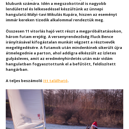
klubunk számára. Idén a megszokottnál is nagyobb
lendülettel és lelkesedéssel készültünk az ünnepi
hangulatú Mályi-tavi Mikulás Kupára, hiszen az eseményt
immár kereken tizedik alkalommal rendeztük meg.
Összesen 11 vitorlás hajó vett részt a megpróbáltatásokon,
három futam erejéig. A versenyrendezőség Fluck Bence
irányításával kifogástalan munkát végzett a résztvevők
megelégedésére. A futamok után mindenkinek sikerült újra
átmelegednie a parton, ahol addigra elkészült az ízletes
gulyásleves, amit az eredményhirdetés után már vidám
hangulatban fogyasztottunk el a befűtött, feldíszített
hangárban.
A teljes beszámoló
itt található
.