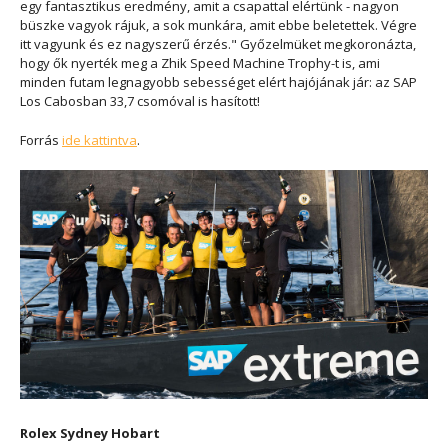
egy fantasztikus eredmény, amit a csapattal elértünk - nagyon
büszke vagyok rájuk, a sok munkára, amit ebbe beletettek. Végre
itt vagyunk és ez nagyszerű érzés." Győzelmüket megkoronázta,
hogy ők nyerték meg a Zhik Speed Machine Trophy-t is, ami
minden futam legnagyobb sebességet elért hajójának jár: az SAP
Los Cabosban 33,7 csomóval is hasított!
Forrás
ide kattintva
.
Rolex Sydney Hobart