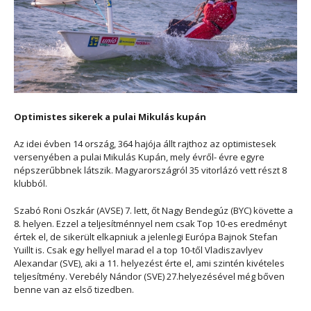
Optimistes sikerek a pulai Mikulás kupán
Az idei évben 14 ország, 364 hajója állt rajthoz az optimistesek
versenyében a pulai Mikulás Kupán, mely évről- évre egyre
népszerűbbnek látszik. Magyarországról 35 vitorlázó vett részt 8
klubból.
Szabó Roni Oszkár (AVSE) 7. lett, őt Nagy Bendegúz (BYC) követte a
8. helyen. Ezzel a teljesítménnyel nem csak Top 10-es eredményt
értek el, de sikerült elkapniuk a jelenlegi Európa Bajnok Stefan
Yuillt is. Csak egy hellyel marad el a top 10-től Vladiszavlyev
Alexandar (SVE), aki a 11. helyezést érte el, ami szintén kivételes
teljesítmény. Verebély Nándor (SVE) 27.helyezésével még bőven
benne van az első tizedben.