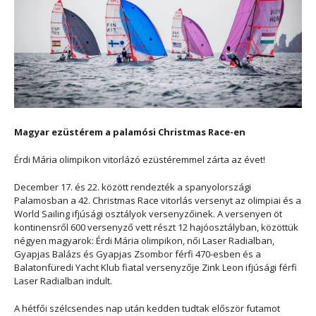
Magyar ezüstérem a palamósi Christmas Race-en
Érdi Mária olimpikon vitorlázó ezüstéremmel zárta az évet!
December 17. és 22. között rendezték a spanyolországi
Palamosban a 42. Christmas Race vitorlás versenyt az olimpiai és a
World Sailing ifjúsági osztályok versenyzőinek. A versenyen öt
kontinensről 600 versenyző vett részt 12 hajóosztályban, közöttük
négyen magyarok: Érdi Mária olimpikon, női Laser Radialban,
Gyapjas Balázs és Gyapjas Zsombor férfi 470-esben és a
Balatonfüredi Yacht Klub fiatal versenyzője Zink Leon ifjúsági férfi
Laser Radialban indult.
A hétfői szélcsendes nap után kedden tudtak először futamot