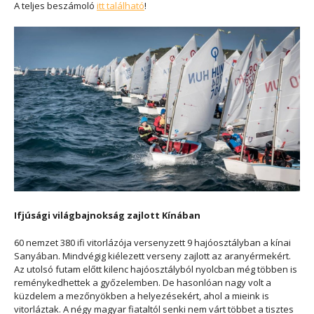
A teljes beszámoló
itt található
!
Ifjúsági világbajnokság zajlott Kínában
60 nemzet 380 ifi vitorlázója versenyzett 9 hajóosztályban a kínai
Sanyában. Mindvégig kiélezett verseny zajlott az aranyérmekért.
Az utolsó futam előtt kilenc hajóosztályból nyolcban még többen is
reménykedhettek a győzelemben. De hasonlóan nagy volt a
küzdelem a mezőnyökben a helyezésekért, ahol a mieink is
vitorláztak. A négy magyar fiataltól senki nem várt többet a tisztes