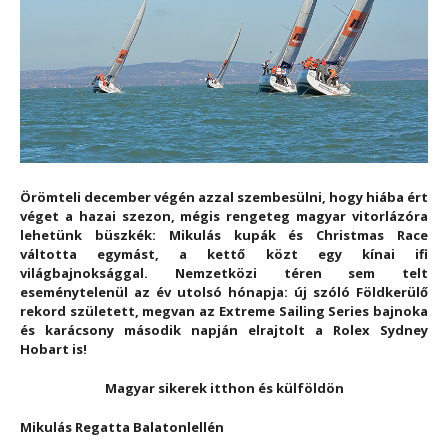
Örömteli december végén azzal szembesülni, hogy hiába ért
véget a hazai szezon, mégis rengeteg magyar vitorlázóra
lehetünk büszkék: Mikulás kupák és Christmas Race
váltotta egymást, a kettő közt egy kínai ifi
világbajnoksággal. Nemzetközi téren sem telt
eseménytelenül az év utolsó hónapja: új szóló Földkerülő
rekord született, megvan az Extreme Sailing Series bajnoka
és karácsony második napján elrajtolt a Rolex Sydney
Hobart is!
Magyar sikerek itthon és külföldön
Mikulás Regatta Balatonlellén