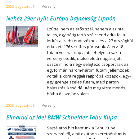
2026. augusztus 9.
-
Verseny
Nehéz 29er nyílt Európa-bajnokság Lipnón
Ezúttal nem az erős szél, hanem a szinte
teljes, egy hétig tartó szélcsend adta fel a
leckét a cseh rendezőknek, és a 27 országból
érkezett 176 szkiffes párosnak. A terv 18
futam volt hat nap alatt, ehelyett csak a
verseny ötödik, utolsó előtti napjára jött
össze mind a négy selejtező csoportnak az
egyformán három-három futam. Jellemzőek
voltak a kora reggeli rajtpróbálkozások, egy-
egy gyenge szeles futam, majd parton
halasztás, késő délután még vízre menés,
hátha összejön valami.
2026. augusztus 9.
-
Verseny
Elmarad az idei BMW Schneider Tabu Kupa
Sajnálatos hírt kaptunk a Tabu Kupa
szervezőitől, amit ezúton szeretnénk mi is