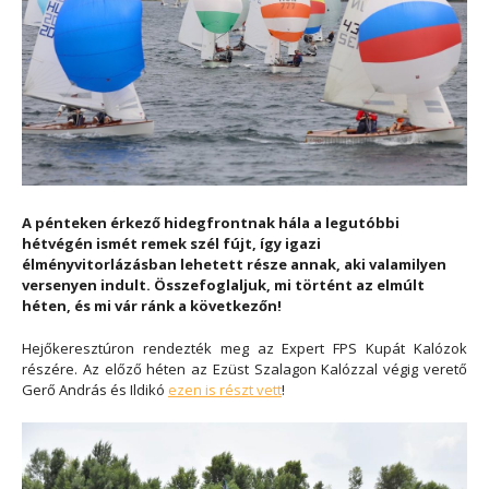
A pénteken érkező hidegfrontnak hála a legutóbbi
hétvégén ismét remek szél fújt, így igazi
élményvitorlázásban lehetett része annak, aki valamilyen
versenyen indult. Összefoglaljuk, mi történt az elmúlt
héten, és mi vár ránk a következőn!
Hejőkeresztúron rendezték meg az Expert FPS Kupát Kalózok
részére. Az előző héten az Ezüst Szalagon Kalózzal végig verető
Gerő András és Ildikó
ezen is részt vett
!