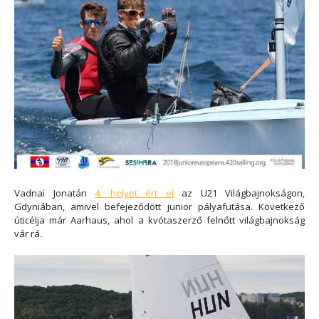
Vadnai Jonatán
4. helyet ért el
az U21 Világbajnokságon,
Gdyniában, amivel befejeződött junior pályafutása. Következő
úticélja már Aarhaus, ahol a kvótaszerző felnőtt világbajnokság
vár rá.