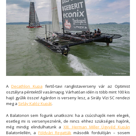
A
Decathlon Kupa
fertő-tavi ranglistaverseny vár az Optimist
osztályra péntektől vasárnapig. Várhatóan idén is több mint 100 kis
hajó gyűlik össze! Agárdon is verseny lesz, a Sirály Vízi SC rendezi
meg a
Sirláy Kalóz Kupát
.
A Balatonon sem fogunk unatkozni: ha a csúcshajók nem elegek,
esetleg mi is versenyeznénk, de nincs ehhez szükséges hajónk,
még mindig elindulhatunk a
XIII. Herman Miller Ügyvéd Kupán
Balatonlellén, a
Földvári Regatták
második fordulóján – sosem