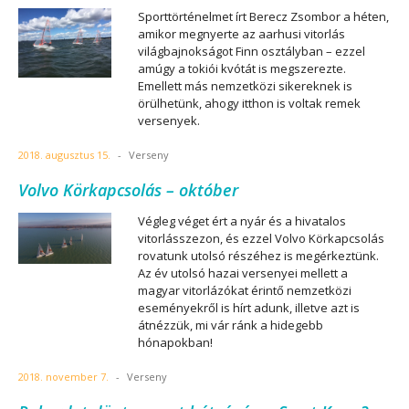
Sporttörténelmet írt Berecz Zsombor a héten,
amikor megnyerte az aarhusi vitorlás
világbajnokságot Finn osztályban – ezzel
amúgy a tokiói kvótát is megszerezte.
Emellett más nemzetközi sikereknek is
örülhetünk, ahogy itthon is voltak remek
versenyek.
2018. augusztus 15.
-
Verseny
Volvo Körkapcsolás – október
Végleg véget ért a nyár és a hivatalos
vitorlásszezon, és ezzel Volvo Körkapcsolás
rovatunk utolsó részéhez is megérkeztünk.
Az év utolsó hazai versenyei mellett a
magyar vitorlázókat érintő nemzetközi
eseményekről is hírt adunk, illetve azt is
átnézzük, mi vár ránk a hidegebb
hónapokban!
2018. november 7.
-
Verseny