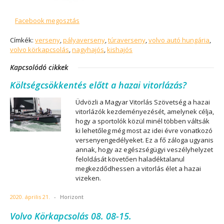
Facebook megosztás
Címkék:
verseny
,
pályaverseny
,
túraverseny
,
volvo autó hungária
,
volvo körkapcsolás
,
nagyhajós
,
kishajós
Kapcsolódó cikkek
Költségcsökkentés előtt a hazai vitorlázás?
Üdvözli a Magyar Vitorlás Szövetség a hazai
vitorlázók kezdeményezését, amelynek célja,
hogy a sportolók közül minél többen váltsák
ki lehetőleg még most az idei évre vonatkozó
versenyengedélyeket. Ez a fő záloga ugyanis
annak, hogy az egészségügyi veszélyhelyzet
feloldását követően haladéktalanul
megkezdődhessen a vitorlás élet a hazai
vizeken.
2020. április 21.
-
Horizont
Volvo Körkapcsolás 08. 08-15.