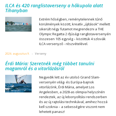
ILCA és 420 ranglistaverseny a hőkupola alatt
Tihanyban
Extrém hőségben, reménytelennek tűnő
körülmények között, kreatív „újítások” mellett
sikerült négy futamot megrendezni a THE
Olympic Regatta 2 ifjúsági ranglistaversenyén
összesen 105 egység – közöttük 4 szlovák
ILCA versenyző - részvételével.
2026. augusztus 9.
-
Verseny
Érdi Mária: Szeretnék még többet tanulni
magamról és a vitorlázásról
Negyedik lett az év utolsó Grand Slam-
versenyén világ- és Európa-bajnok
vitorlázónk, Érdi Mária, amelyet Los
Angelesben, a 2028-as olimpia helyszínén
rendeztek, az új lebonyolítási rendszerben
és az új rajtolási technikával, amihez hozzá
kell szoknia – a sebességére viszont nem
lehetett panasz!