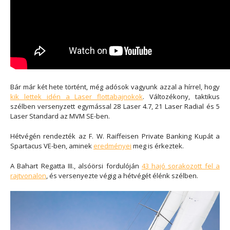
Bár már két hete történt, még adósok vagyunk azzal a hírrel, hogy
kik lettek idén a Laser flottabajnokok
. Változékony, taktikus
szélben versenyzett egymással 28 Laser 4.7, 21 Laser Radial és 5
Laser Standard az MVM SE-ben.
Hétvégén rendezték az F. W. Raiffeisen Private Banking Kupát a
Spartacus VE-ben, aminek
eredményei
meg is érkeztek.
A Bahart Regatta III., alsóörsi fordulóján
43 hajó sorakozott fel a
rajtvonalon
, és versenyezte végig a hétvégét élénk szélben.