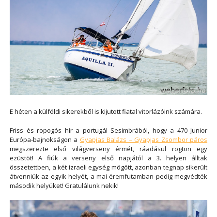
E héten a külföldi sikerekből is kijutott fiatal vitorlázóink számára.
Friss és ropogós hír a portugál Sesimbrából, hogy a 470 Junior
Európa-bajnokságon a
Gyapjas Balázs – Gyapjas Zsombor páros
megszerezte első világverseny érmét, ráadásul rögtön egy
ezüstöt! A fiúk a verseny első napjától a 3. helyen álltak
összetettben, a két izraeli egység mögött, azonban tegnap sikerült
átvenniük az egyik helyét, a mai éremfutamban pedig megvédték
második helyüket! Gratulálunk nekik!