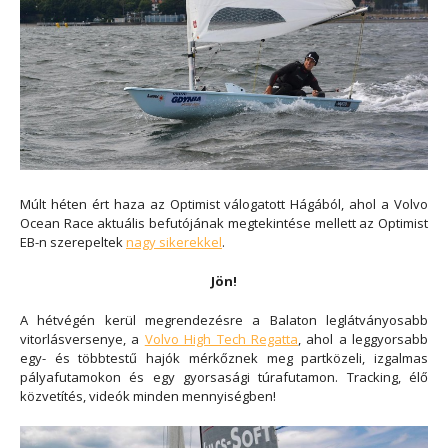
Múlt héten ért haza az Optimist válogatott Hágából, ahol a Volvo
Ocean Race aktuális befutójának megtekintése mellett az Optimist
EB-n szerepeltek
nagy sikerekkel
.
Jön!
A hétvégén kerül megrendezésre a Balaton leglátványosabb
vitorlásversenye, a
Volvo High Tech Regatta
, ahol a leggyorsabb
egy- és többtestű hajók mérkőznek meg partközeli, izgalmas
pályafutamokon és egy gyorsasági túrafutamon. Tracking, élő
közvetítés, videók minden mennyiségben!