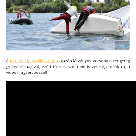
A
Kereked Klasszikus Kupa
igazán látványos verseny a rengeteg
gyönyörű hajóval, ezért túl sok szót nem is vesztegetnénk rá, a
videó magáért beszél!