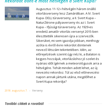
Rekordot dönt-e most hétvégén a Svert Kupa?
Augusztus 11-12-i hétvégén három önálló
vitorlásverseny lesz Zamárdiban. A IV. Svert
Kupa- DELL túraverseny, a II. Svert Kupa –
NaturZitrone pályaverseny és az I. Svert
Kupa – Ifjúsági túraverseny. Az 1929-es
eredetű amatőr vitorlás versenyt 2015-ben
éleszttették sikeresen újra a szervezők.
Sikerüket, mi sem igazolja jobban, minthogy
azóta is évről évre rekordot döntenek
nevező létszám tekintetében. Idén, az
előrejelzések szerint úgy néz ki, a Balaton is
kegyes hozzájuk, vitorlázáshoz jó szelet és
nyárias időt ígérnek a meteorológusok arra a
hétvégére. Tehát minden adott lehet, az új
nevezési rekordoz. Túl az első előnevezési
napon annak jártunk utána, megdőlhet a
Svert Kupa rekordja?
2018. augusztus 7.
-
Verseny
További cikkek a rovatból