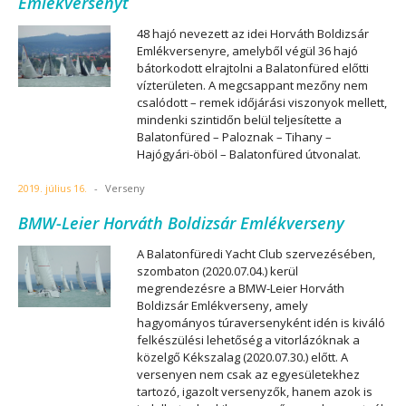
Emlékversenyt
48 hajó nevezett az idei Horváth Boldizsár
Emlékversenyre, amelyből végül 36 hajó
bátorkodott elrajtolni a Balatonfüred előtti
vízterületen. A megcsappant mezőny nem
csalódott – remek időjárási viszonyok mellett,
mindenki szintidőn belül teljesítette a
Balatonfüred – Paloznak – Tihany –
Hajógyári-öböl – Balatonfüred útvonalat.
2019. július 16.
-
Verseny
BMW-Leier Horváth Boldizsár Emlékverseny
A Balatonfüredi Yacht Club szervezésében,
szombaton (2020.07.04.) kerül
megrendezésre a BMW-Leier Horváth
Boldizsár Emlékverseny, amely
hagyományos túraversenyként idén is kiváló
felkészülési lehetőség a vitorlázóknak a
közelgő Kékszalag (2020.07.30.) előtt. A
versenyen nem csak az egyesületekhez
tartozó, igazolt versenyzők, hanem azok is