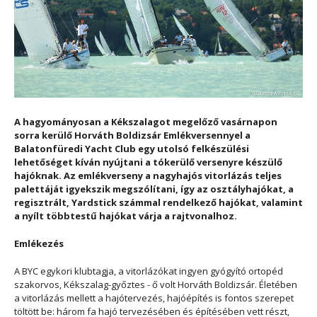
A hagyományosan a Kékszalagot megelőző vasárnapon
sorra kerülő Horváth Boldizsár Emlékversennyel a
Balatonfüredi Yacht Club egy utolsó felkészülési
lehetőséget kíván nyújtani a tókerülő versenyre készülő
hajóknak. Az emlékverseny a nagyhajós vitorlázás teljes
palettáját igyekszik megszólítani, így az osztályhajókat, a
regisztrált, Yardstick számmal rendelkező hajókat, valamint
a nyílt többtestű hajókat várja a rajtvonalhoz.
Emlékezés
A BYC egykori klubtagja, a vitorlázókat ingyen gyógyító ortopéd
szakorvos, Kékszalag-győztes - ő volt Horváth Boldizsár. Életében
a vitorlázás mellett a hajótervezés, hajóépítés is fontos szerepet
töltött be: három fa hajó tervezésében és építésében vett részt,