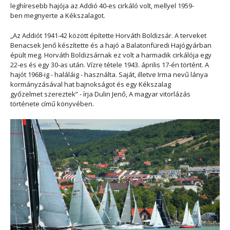
leghíresebb hajója az Addió 40-es cirkáló volt, mellyel 1959-
ben megnyerte a Kékszalagot.
„Az Addiót 1941-42 között építette Horváth Boldizsár. A terveket
Benacsek Jenő készítette és a hajó a Balatonfüredi Hajógyárban
épült meg. Horváth Boldizsárnak ez volt a harmadik cirkálója egy
22-es és egy 30-as után. Vízre tétele 1943. április 17-én történt. A
hajót 1968-ig - haláláig - használta. Saját, illetve Irma nevű lánya
kormányzásával hat bajnokságot és egy Kékszalag
győzelmet szereztek” - írja Dulin Jenő, A magyar vitorlázás
története című könyvében.