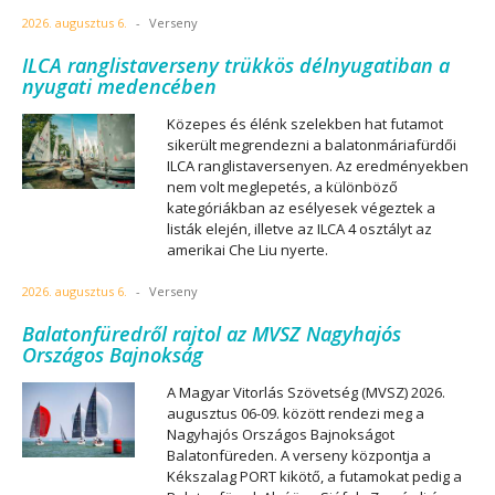
2026. augusztus 6.
-
Verseny
ILCA ranglistaverseny trükkös délnyugatiban a
nyugati medencében
Közepes és élénk szelekben hat futamot
sikerült megrendezni a balatonmáriafürdői
ILCA ranglistaversenyen. Az eredményekben
nem volt meglepetés, a különböző
kategóriákban az esélyesek végeztek a
listák elején, illetve az ILCA 4 osztályt az
amerikai Che Liu nyerte.
2026. augusztus 6.
-
Verseny
Balatonfüredről rajtol az MVSZ Nagyhajós
Országos Bajnokság
A Magyar Vitorlás Szövetség (MVSZ) 2026.
augusztus 06-09. között rendezi meg a
Nagyhajós Országos Bajnokságot
Balatonfüreden. A verseny központja a
Kékszalag PORT kikötő, a futamokat pedig a