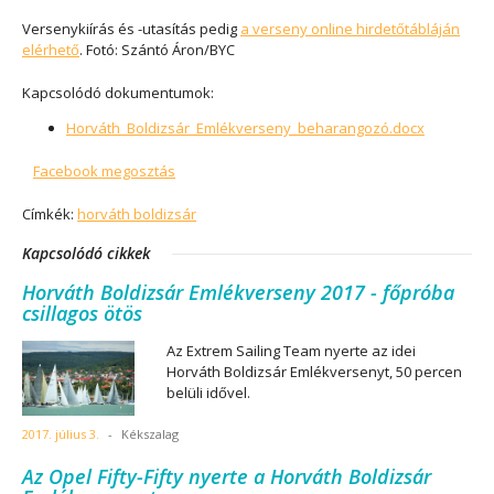
Versenykiírás és -utasítás pedig
a verseny online hirdetőtábláján
elérhető
. Fotó: Szántó Áron/BYC
Kapcsolódó dokumentumok:
Horváth_Boldizsár_Emlékverseny_beharangozó.docx
Facebook megosztás
Címkék:
horváth boldizsár
Kapcsolódó cikkek
Horváth Boldizsár Emlékverseny 2017 - főpróba
csillagos ötös
Az Extrem Sailing Team nyerte az idei
Horváth Boldizsár Emlékversenyt, 50 percen
belüli idővel.
2017. július 3.
-
Kékszalag
Az Opel Fifty-Fifty nyerte a Horváth Boldizsár