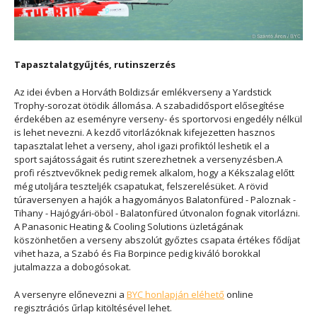
Tapasztalatgyűjtés, rutinszerzés
Az idei évben a Horváth Boldizsár emlékverseny a Yardstick
Trophy-sorozat ötödik állomása. A szabadidősport elősegítése
érdekében az eseményre verseny- és sportorvosi engedély nélkül
is lehet nevezni. A kezdő vitorlázóknak kifejezetten hasznos
tapasztalat lehet a verseny, ahol igazi profiktól leshetik el a
sport sajátosságait és rutint szerezhetnek a versenyzésben.A
profi résztvevőknek pedig remek alkalom, hogy a Kékszalag előtt
még utoljára teszteljék csapatukat, felszerelésüket. A rövid
túraversenyen a hajók a hagyományos Balatonfüred - Paloznak -
Tihany - Hajógyári-öböl - Balatonfüred útvonalon fognak vitorlázni.
A Panasonic Heating & Cooling Solutions üzletágának
köszönhetően a verseny abszolút győztes csapata értékes fődíjat
vihet haza, a Szabó és Fia Borpince pedig kiváló borokkal
jutalmazza a dobogósokat.
A versenyre előnevezni a
BYC honlapján eléhető
online
regisztrációs űrlap kitöltésével lehet.