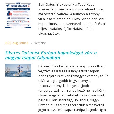
Sajnálatos hírt kaptunk a Tabu Kupa
szervezőitől, amit ezúton szeretnénk mi is
megosztani veletek. A Balaton alacsony
vízállása miatt az idei BMW Schneider Tabu
Kupa elmarad – a szervezők döntését és a
teljes hivatalos tájékoztatást alább
olvashatjátok:
2026. augusztus 6.
-
Verseny
Sikeres Optimist Európa-bajnokságot zárt a
magyar csapat Gdyniában
Három fiú és két lány az arany csoportban
végzett, és a fiú és a lány ezüst csoport
dobogójára is felkerült magyar versenyző. És
talán a legnagyobb fegyvertény: a
csapatverseny 11. helye, legjobb
tengerparttal nem rendelkező nemzetként,
olyan tengeri nemzeteket megelőzve, mint
például Horvátország, Hollandia, Nagy-
Britannia. Ezzel megszereztük a részvételi
jogot a 2027-es Csapat Európa-bajnokságra.