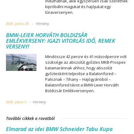
indulhatnak, akik egyszerűen csak szeretnék
kipróbálni magukat és hajójukat egy
túraversenyen.
2020. június 30.
-
Verseny
BMW-LEIER HORVÁTH BOLDIZSÁR
EMLÉKVERSENY: IGAZI VITORLÁS IDŐ, REMEK
VERSENY!
Mindössze 42 percre és 41 másodpercre volt
szüksége az abszolút győztes MKB-Prospex
katamaránnak ahhoz, hogy abszolút
győztesként teljesítse a Balatonfüred –
Paloznak – Tihany – Hajógyáriöböl –
Balatonfüred távot a BMW-Leier Horváth
Boldizsár Emlékversenyen.
2020. július 5.
-
Verseny
További cikkek a rovatból
Elmarad az idei BMW Schneider Tabu Kupa