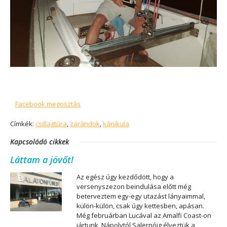
Facebook megosztás
Címkék:
csillagtúra
,
zarándok
,
kánikula
Kapcsolódó cikkek
Láttam a jövőt!
Az egész úgy kezdődött, hogy a
versenyszezon beindulása előtt még
beterveztem egy-egy utazást lányaimmal,
külön-külön, csak úgy kettesben, apásan.
Még februárban Lucával az Amalfi Coast-on
jártunk, Nápolytól Salernóig élveztük a