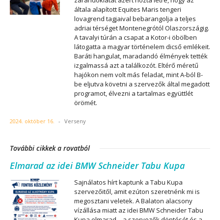
zarándoklatát azért hozta létre, hogy az
általa alapított Equites Maris tengeri
lovagrend tagjaival bebarangolja a teljes
adriai térséget Montenegrótól Olaszországig.
A tavalyi túrán a csapat a Kotor-i öbölben
látogatta a magyar történelem dicső emlékeit.
Baráti hangulat, maradandó élmények tették
izgalmassá azt a találkozót. Eltérő méretű
hajókon nem volt más feladat, mint A-ból B-
be eljutva követni a szervezők által megadott
programot, élvezni a tartalmas együttlét
örömét.
2024. október 16.
-
Verseny
További cikkek a rovatból
Elmarad az idei BMW Schneider Tabu Kupa
Sajnálatos hírt kaptunk a Tabu Kupa
szervezőitől, amit ezúton szeretnénk mi is
megosztani veletek. A Balaton alacsony
vízállása miatt az idei BMW Schneider Tabu
Kupa elmarad – a szervezők döntését és a