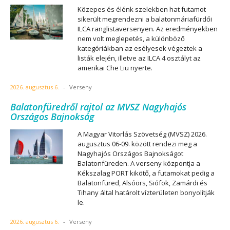
Közepes és élénk szelekben hat futamot
sikerült megrendezni a balatonmáriafürdői
ILCA ranglistaversenyen. Az eredményekben
nem volt meglepetés, a különböző
kategóriákban az esélyesek végeztek a
listák elején, illetve az ILCA 4 osztályt az
amerikai Che Liu nyerte.
2026. augusztus 6.
-
Verseny
Balatonfüredről rajtol az MVSZ Nagyhajós
Országos Bajnokság
A Magyar Vitorlás Szövetség (MVSZ) 2026.
augusztus 06-09. között rendezi meg a
Nagyhajós Országos Bajnokságot
Balatonfüreden. A verseny központja a
Kékszalag PORT kikötő, a futamokat pedig a
Balatonfüred, Alsóörs, Siófok, Zamárdi és
Tihany által határolt vízterületen bonyolítják
le.
2026. augusztus 6.
-
Verseny