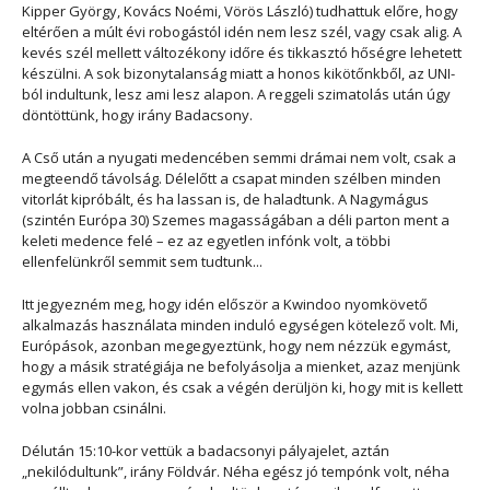
Kipper György, Kovács Noémi, Vörös László) tudhattuk előre, hogy
eltérően a múlt évi robogástól idén nem lesz szél, vagy csak alig. A
kevés szél mellett változékony időre és tikkasztó hőségre lehetett
készülni. A sok bizonytalanság miatt a honos kikötőnkből, az UNI-
ból indultunk, lesz ami lesz alapon. A reggeli szimatolás után úgy
döntöttünk, hogy irány Badacsony.
A Cső után a nyugati medencében semmi drámai nem volt, csak a
megteendő távolság. Délelőtt a csapat minden szélben minden
vitorlát kipróbált, és ha lassan is, de haladtunk. A Nagymágus
(szintén Európa 30) Szemes magasságában a déli parton ment a
keleti medence felé – ez az egyetlen infónk volt, a többi
ellenfelünkről semmit sem tudtunk...
Itt jegyezném meg, hogy idén először a Kwindoo nyomkövető
alkalmazás használata minden induló egységen kötelező volt. Mi,
Európások, azonban megegyeztünk, hogy nem nézzük egymást,
hogy a másik stratégiája ne befolyásolja a mienket, azaz menjünk
egymás ellen vakon, és csak a végén derüljön ki, hogy mit is kellett
volna jobban csinálni.
Délután 15:10-kor vettük a badacsonyi pályajelet, aztán
„nekilódultunk”, irány Földvár. Néha egész jó tempónk volt, néha