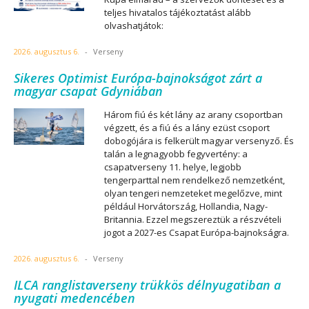
teljes hivatalos tájékoztatást alább
olvashatjátok:
2026. augusztus 6.
-
Verseny
Sikeres Optimist Európa-bajnokságot zárt a
magyar csapat Gdyniában
Három fiú és két lány az arany csoportban
végzett, és a fiú és a lány ezüst csoport
dobogójára is felkerült magyar versenyző. És
talán a legnagyobb fegyvertény: a
csapatverseny 11. helye, legjobb
tengerparttal nem rendelkező nemzetként,
olyan tengeri nemzeteket megelőzve, mint
például Horvátország, Hollandia, Nagy-
Britannia. Ezzel megszereztük a részvételi
jogot a 2027-es Csapat Európa-bajnokságra.
2026. augusztus 6.
-
Verseny
ILCA ranglistaverseny trükkös délnyugatiban a
nyugati medencében