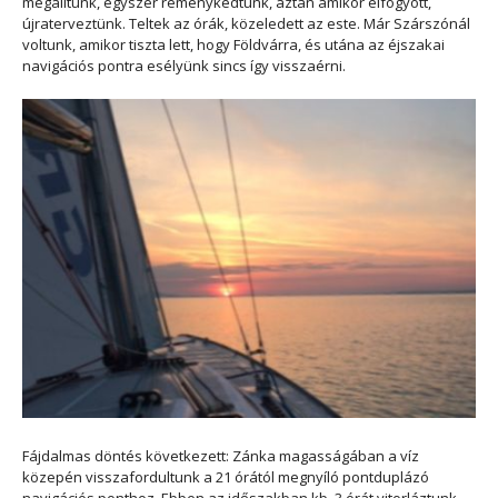
megálltunk, egyszer reménykedtünk, aztán amikor elfogyott,
újraterveztünk. Teltek az órák, közeledett az este. Már Szárszónál
voltunk, amikor tiszta lett, hogy Földvárra, és utána az éjszakai
navigációs pontra esélyünk sincs így visszaérni.
Fájdalmas döntés következett: Zánka magasságában a víz
közepén visszafordultunk a 21 órától megnyíló pontduplázó
navigációs ponthoz. Ebben az időszakban kb. 3 órát vitorláztunk