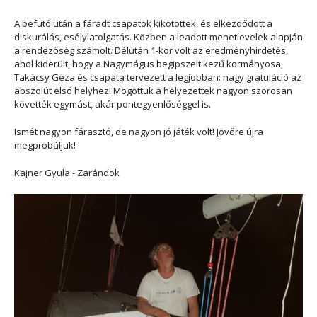
A befutó után a fáradt csapatok kikötöttek, és elkezdődött a
diskurálás, esélylatolgatás. Közben a leadott menetlevelek alapján
a rendezőség számolt. Délután 1-kor volt az eredményhirdetés,
ahol kiderült, hogy a Nagymágus begipszelt kezű kormányosa,
Takácsy Géza és csapata tervezett a legjobban: nagy gratuláció az
abszolút első helyhez! Mögöttük a helyezettek nagyon szorosan
követték egymást, akár pontegyenlőséggel is.
Ismét nagyon fárasztó, de nagyon jó játék volt! Jövőre újra
megpróbáljuk!
Kajner Gyula - Zarándok