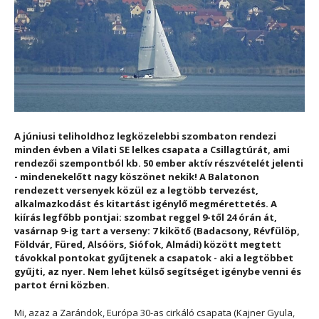
A júniusi teliholdhoz legközelebbi szombaton rendezi
minden évben a Vilati SE lelkes csapata a Csillagtúrát, ami
rendezői szempontból kb. 50 ember aktív részvételét jelenti
- mindenekelőtt nagy köszönet nekik! A Balatonon
rendezett versenyek közül ez a legtöbb tervezést,
alkalmazkodást és kitartást igénylő megmérettetés. A
kiírás legfőbb pontjai: szombat reggel 9-től 24 órán át,
vasárnap 9-ig tart a verseny: 7 kikötő (Badacsony, Révfülöp,
Földvár, Füred, Alsóörs, Siófok, Almádi) között megtett
távokkal pontokat gyűjtenek a csapatok - aki a legtöbbet
gyűjti, az nyer. Nem lehet külső segítséget igénybe venni és
partot érni közben.
Mi, azaz a Zarándok, Európa 30-as cirkáló csapata (Kajner Gyula,