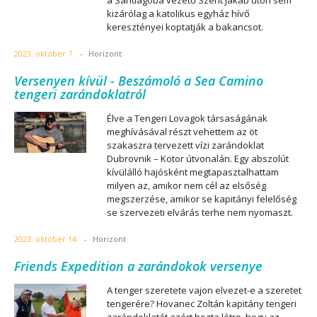
a Santiagóba vezető Szent Jakab úton sem
kizárólag a katolikus egyház hívő
keresztényei koptatják a bakancsot.
2023. október 7.
-
Horizont
Versenyen kívül - Beszámoló a Sea Camino
tengeri zarándoklatról
Élve a Tengeri Lovagok társaságának
meghívásával részt vehettem az öt
szakaszra tervezett vízi zarándoklat
Dubrovnik – Kotor útvonalán. Egy abszolút
kívülálló hajósként megtapasztalhattam
milyen az, amikor nem cél az elsőség
megszerzése, amikor se kapitányi felelőség
se szervezeti elvárás terhe nem nyomaszt.
2023. október 14.
-
Horizont
Friends Expedition a zarándokok versenye
A tenger szeretete vajon elvezet-e a szeretet
tengerére? Hovanec Zoltán kapitány tengeri