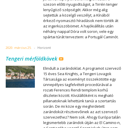
szezon előtti nyugodtságot, a Tirrén tenger
lenyűgöző szépségét. Akkor még alig
sejtettük a közelgő veszélyt, a Kínából
érkező nyomasztó híradások nem törték át
az ingerküszöbömet. A hajókiállítás után
néhány nappal Dóra volt soron, vele egy
spártai túrát terveztem: a Portugál Caminót.
2020. március 25.
-
Horizont
Tengeri mérföldkövek
Elindult a zarándoklat. A programot szervező
15 éves Sea Knights, a Tengeri Lovagok
Társasága az eseményt összekötötte egy
ünnepélyes tagfelvételi procedúrával a
rozati Ferences Rendi templom korhű
díszletei között. Kívülállóként is megható
pillanatoknak lehettünk tanúi a szertartás
során. De mi köze egy meghirdetett
zarándokút résztvevőinek az azt szervező
szervezethez? Nem sok. Ahogy Európa talán
legismertebb zarándok útján az El Camino-n,