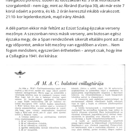
szorgalomból - nem úgy, mint az Ábránd (Európa 30), aki már este 7
körül odaért a pontra, és kb. 2 órán keresztül inkább várakozott.
21:10- kor lejelentkeztünk, majd irány Almádi.
A déli parton ekkor már feltűnt az Ezüst Szalag éjszakai verseny
mezőnye. A szezonban nincs másik verseny, ami biztosan egész
éjszaka megy, de a Spari rendezőinek sikerült eltalálni pont azt az
egy időpontot, amikor két mezőny van egyidőben a vízen… Nem
fogom minősíteni, egyszerűen érthetetlen – annyit csak, hogy íme
a Csillagtúra 1941. évi kiírása: