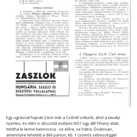
Egy ugrással hajnali 2-kor már a Csőnél voltunk, ahol a tavalyi
nyertes, és idén is abszolút esélyes NO1 úgy állt Tihany alatt,
mintha le lenne betonozva - se előre, se hátra. Óvatosan,
amennyire lehetett a déli parton, kb. 1 csomós sebességgel