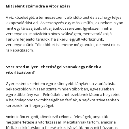
Mit jelent számodra a vitorlázás?
A víz közelségét, a természetben való időtöltést és azt, hogy teljes
kikapcsolódást ad. A versenyzés egy másik műfaj, az nekem olyan
mint egy társasjáték, ott a játékot szeretem. Igyekszem néha
versenyezni, motivációra nincs szükségem, mert vitorlázni jó.
Tanulni férjemtől tanulok, ha sikerül együtt vitorláznunk,
versenyeznünk. Tőle többet is lehetne még tanulni, de most nincs
rá kapacitásom.
Szerinted milyen lehetőségei vannak egy nőnek a
vitorlázásban?
Gyerekként szerintem egyre könnyebb lányként a vitorlázásba
bekapcsolódni, hiszen szinte minden táborban, egyesületben
egyre több lány van. Felnőttként nehezebbnek látom a helyzetet.
A hajótulajdonosok többségében férfiak, a hajókra szívesebben
keresnek férfi legénységet.
Amint időm engedi, következő célom a feleségek, anyukák
megismertetése a vitorlázással. Méltatlannak tartom, amikor a
férfiak pl kikötéskor a feleségeket irányítják, hogy mit húzzanak,