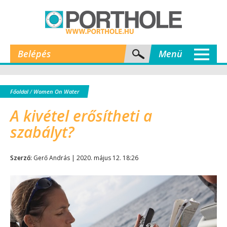
Belépés
Menü
Főoldal
/
Women On Water
A kivétel erősítheti a
szabályt?
Szerző:
Gerő András | 2020. május 12. 18:26