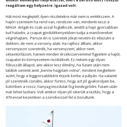
amikor keményen helyretettél, mert a befutó előtt rosszul
reagáltam egy helyzetre. Igazad volt.
Hát most megleptél, ilyen részletekre már nem is emlékszem. A
hajón szeretem ha rend van, rendszer van, mindenki teszi a
MAGA dolgát és csak azzal foglalkozik, amitől a hajó gyorsabban
tud haladni, a csapat gördülékenyebben tudja a manővereket
végrehajtani. Persze én is szeretek jókat nevetni és ellazulni a
dekken, de nem a verseny alatt. Ha rajthoz álltam, akkor
versenyezni szeretnék, ha versenyzem, akkor nem
sétavitorlázom, hanem minden érzékszervemmel figyelem a hajót,
csapatot és környezetem rezdülését. Ez nekem egy olyan
fókuszált állapot, ami akkor lesz élmény, ha futam után nem
találok semmit amit „benne hagytam volna”, mindent megtettem
azért, hogy a leggyorsabbként érjünk körbe a pályán. Ha valamit
jól szeretnék csinálni, akkor fontos, hogy azt jól gyakoroljam be,
különben a rossz, hanyag mozdulat fog beidegződni. Futam után
már lehet lazítani. Volt amikor olyan jól sikerült a lazítás, hogy a
470-essel kezemben a szendviccsel fel is borultunk.