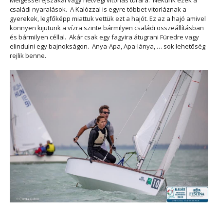
családi nyaralások. A Kalózzal is egyre többet vitorláznak a
gyerekek, legfőképp miattuk vettük ezt a hajót. Ez az a hajó amivel
könnyen kijutunk a vízra szinte bármilyen családi összeállításban
és bármilyen céllal. Akár csak egy fagyira átugrani Füredre vagy
elindulni egy bajnokságon. Anya-Apa, Apa-lánya, … sok lehetőség
rejlik benne.