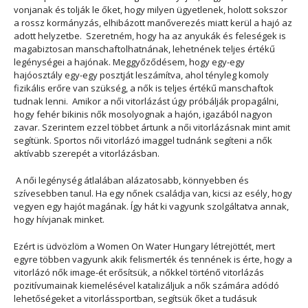
vonjanak és tolják le őket, hogy milyen ügyetlenek, holott sokszor
a rossz kormányzás, elhibázott manőverezés miatt kerül a hajó az
adott helyzetbe. Szeretném, hogy ha az anyukák és feleségek is
magabiztosan manschaftolhatnának, lehetnének teljes értékű
legénységei a hajónak. Meggyőződésem, hogy egy-egy
hajóosztály egy-egy posztját leszámítva, ahol tényleg komoly
fizikális erőre van szükség, a nők is teljes értékű manschaftok
tudnak lenni. Amikor a női vitorlázást úgy próbálják propagálni,
hogy fehér bikinis nők mosolyognak a hajón, igazából nagyon
zavar. Szerintem ezzel többet ártunk a női vitorlázásnak mint amit
segítünk. Sportos női vitorlázó imaggel tudnánk segíteni a nők
aktívabb szerepét a vitorlázásban.
A női legénység átlalában alázatosabb, könnyebben és
szívesebben tanul. Ha egy nőnek családja van, kicsi az esély, hogy
vegyen egy hajót magának. Így hát ki vagyunk szolgáltatva annak,
hogy hívjanak minket.
Ezért is üdvözlöm a Women On Water Hungary létrejöttét, mert
egyre többen vagyunk akik felismerték és tennének is érte, hogy a
vitorlázó nők image-ét erősítsük, a nőkkel történő vitorlázás
pozitívumainak kiemelésével katalizáljuk a nők számára adódó
lehetőségeket a vitorlássportban, segítsük őket a tudásuk