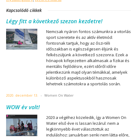
Kapcsolódó cikkek
Légy fitt a következő szezon kezdetre!
Nemcsak nyáron fontos számunkra a vitorlás
sport szeretete és az aktív életmód:
fontosnak tartjuk, hogy az őszi-téli
időszakban is egészségesen éljünk és
felkészüljünk a következő szezonra. Ezek a
hónapok kifejezetten alkalmasak a fizikai és
mentális fejlődésre, ezért időről időre
jelentkezünk majd olyan témákkal, amelyek
különböző aspektusokból hasznosak
lehetnek számotokra a sportolás során.
2020. december 13.
-
Women On Water
WOW év volt!
2020 a végéhez közeledik, így a Women On
Water első éve is lassan lezárul: nem a
legkönnyebb évet választottuk az
induláshoz: januárban senki nem látta előre,