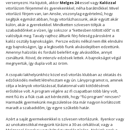
versenyezni. Ha kijutok, akkor
Melges 24
-essel vagy
Kalózzal
vitorlázom férjemmel és gyerekeinkkel, néha barátnőkkel. Mivel
vitorlázó férjem van, Ian Ainslie, viszonylag egyértelmű, hogy
segítjük egymást abban, hogy vitorlázhassunk, akár együtt akár
külön, akár a gyerekekkel. Mindketten szívesen töltjük a
szabadidőnket a vízen, így sokszor a “kettesben töltött időt” is itt
valósítjuk meg. Tavaly rajthoz álltunk férj-feleség párosként a
kalóz osztály bajnokságán. Persze edzés nélkül nem illik elindulni
egy bajnokságon, így a legkisebb fiunk alvásidejében edzettünk.
Amennyi halzolás és forduló belefért egy alvásidőbe, annyit
csináltunk. Rövid, de intenzív edzések lettek. A bajnokságot végül
megnyertük, így dupla volt az öröm.
A csopaki lakhelyünkhöz közel eső vitorlás klubban az oktatás és
edzősködés mellett létrehoztam egy ún. Lányprogramot is, aminek
célja a leányok vitorlázással, Balatonnal való kötődésének
erősítése volt. A program végére az ifi csapatban több lány volt,
mint fiú és a fiúk csak azt kérdezték, hogy “fiú program” nincsen?
Harmadik gyermekünk megszületése óta már nagyon korlátozott
maradt a szabadidőm, így egyre szűkebb határ.
Azért a saját gyermekeinkkel is szívesen vitorlázunk. Ilyenkor vagy
az unokatesókkal megyünk túrázni a 30-as cirkálóval, vagy a
Melgessel éjszakai vagy hétvégi vitorlás túrára. Nekünk ezek a