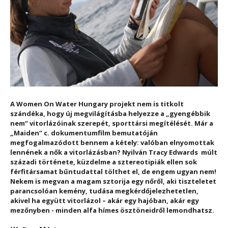
A Women On Water Hungary projekt nem is titkolt
szándéka, hogy új megvilágításba helyezze a „gyengébbik
nem” vitorlázóinak szerepét, sporttársi megítélését. Már a
„Maiden” c. dokumentumfilm bemutatóján
megfogalmazódott bennem a kétely: valóban elnyomottak
lennének a nők a vitorlázásban? Nyilván Tracy Edwards múlt
századi története, küzdelme a sztereotipiák ellen sok
férfitársamat bűntudattal tölthet el, de engem ugyan nem!
Nekem is megvan a magam sztorija egy nőről, aki tiszteletet
parancsolóan kemény, tudása megkérdőjelezhetetlen,
akivel ha együtt vitorlázol – akár egy hajóban, akár egy
mezőnyben - minden alfa hímes ösztöneidről lemondhatsz.