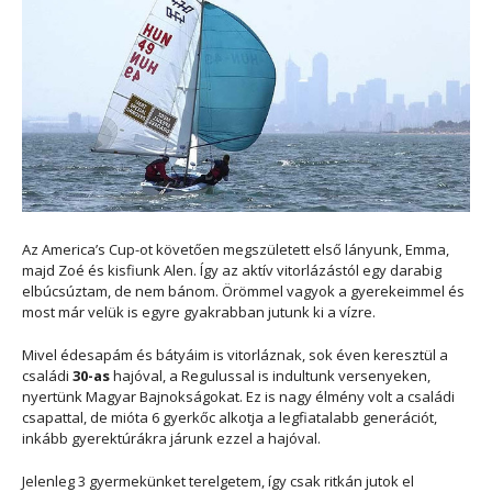
Az America’s Cup-ot követően megszületett első lányunk, Emma,
majd Zoé és kisfiunk Alen. Így az aktív vitorlázástól egy darabig
elbúcsúztam, de nem bánom. Örömmel vagyok a gyerekeimmel és
most már velük is egyre gyakrabban jutunk ki a vízre.
Mivel édesapám és bátyáim is vitorláznak, sok éven keresztül a
családi
30-as
hajóval, a Regulussal is indultunk versenyeken,
nyertünk Magyar Bajnokságokat. Ez is nagy élmény volt a családi
csapattal, de mióta 6 gyerkőc alkotja a legfiatalabb generációt,
inkább gyerektúrákra járunk ezzel a hajóval.
Jelenleg 3 gyermekünket terelgetem, így csak ritkán jutok el