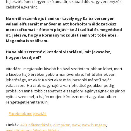
fejlesztésében, legyen szó amatőr, szabadidős vagy versenyzési
célokról egyaránt.
Na erről eszembe jut amikor tavaly egy Kalóz versenyen
valami elfuserált manőver miatt korholtam áldozatkész
mancsaftomat – életem párját – te átszóltál és megvédted
őt, jelezve, hogy a kormánymozdulat sem volt tökéletes.
Magamba is szálltam...
Ha valaki szeretné elkezdeni vitorlázni, mit javasolsz,
hogyan kezdje el?
Vitorlázni megtanulni kisebb hajóval szerintem jobban lehet, mert
a kisebb hajó érzékenyebb a manőverekre. Tehát akinek van
lehetősége, az akár Kalózt akár más, hasonló méretű hajót
válasszon. Ha csak nagyhajóra van lehetősége, akkor pedig
próbáljon minél több csapathoz elszegődni legénységnek és járjon
nyitott szemmel, a hajón merjen kérdezni mert a gyakorlatban
rengeteget lehet tanulni.
Facebook megosztás
Címkék:
470
,
nőivitorlázás
,
olimpikon
,
wow
,
wow hungary
,
mysailingstory
,
Weöres Márta