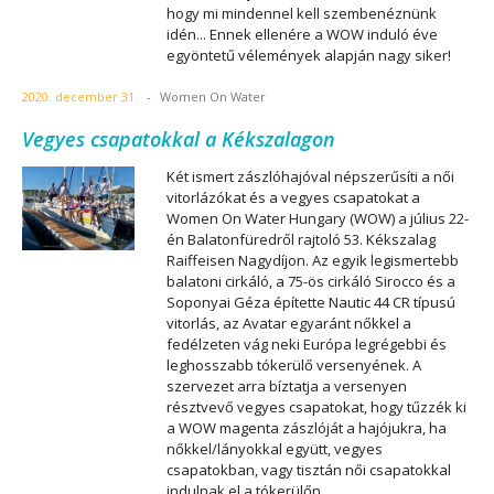
hogy mi mindennel kell szembenéznünk
idén... Ennek ellenére a WOW induló éve
egyöntetű vélemények alapján nagy siker!
2020. december 31.
-
Women On Water
Vegyes csapatokkal a Kékszalagon
Két ismert zászlóhajóval népszerűsíti a női
vitorlázókat és a vegyes csapatokat a
Women On Water Hungary (WOW) a július 22-
én Balatonfüredről rajtoló 53. Kékszalag
Raiffeisen Nagydíjon. Az egyik legismertebb
balatoni cirkáló, a 75-ös cirkáló Sirocco és a
Soponyai Géza építette Nautic 44 CR típusú
vitorlás, az Avatar egyaránt nőkkel a
fedélzeten vág neki Európa legrégebbi és
leghosszabb tókerülő versenyének. A
szervezet arra bíztatja a versenyen
résztvevő vegyes csapatokat, hogy tűzzék ki
a WOW magenta zászlóját a hajójukra, ha
nőkkel/lányokkal együtt, vegyes
csapatokban, vagy tisztán női csapatokkal
indulnak el a tókerülőn.