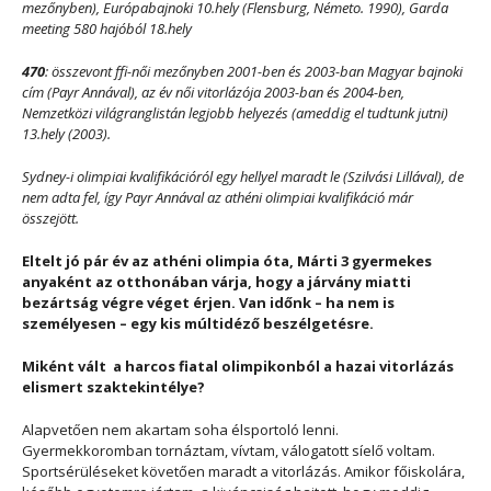
mezőnyben), Európabajnoki 10.hely (Flensburg, Németo. 1990), Garda
meeting 580 hajóból 18.hely
470
: összevont ffi-női mezőnyben 2001-ben és 2003-ban Magyar bajnoki
cím (Payr Annával), az év női vitorlázója 2003-ban és 2004-ben,
Nemzetközi világranglistán legjobb helyezés (ameddig el tudtunk jutni)
13.hely (2003).
Sydney-i olimpiai kvalifikációról egy hellyel maradt le (Szilvási Lillával), de
nem adta fel, így Payr Annával az athéni olimpiai kvalifikáció már
összejött.
Eltelt jó pár év az athéni olimpia óta, Márti 3 gyermekes
anyaként az otthonában várja, hogy a járvány miatti
bezártság végre véget érjen. Van időnk – ha nem is
személyesen – egy kis múltidéző beszélgetésre.
Miként vált
a harcos fiatal olimpikonból a hazai vitorlázás
elismert szaktekintélye?
Alapvetően nem akartam soha élsportoló lenni.
Gyermekkoromban tornáztam, vívtam, válogatott síelő voltam.
Sportsérüléseket követően maradt a vitorlázás. Amikor főiskolára,