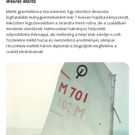
Weöres Márta
Mártit gyermekkora óta ismerem. Egy vitorlázó dinasztia
legfiatalabb leánygyermekeként már 7 évesen hajóba kényszerült,
miközben legszívesebben a strandra ment volna, de a családban
mindenki vitorlázott. Halmozottan hátrányos helyzetét
súlyosbította édesapja, aki mellesleg a helyi klub edzője is volt.
Tiszteletre méltó hazai és nemzetközi eredményei, olimpiai
részvétele mellett három diplomát is begyűjtött megfelelve a
család elvárásainak.