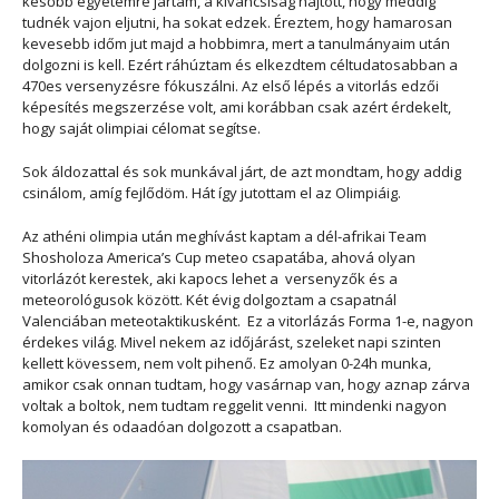
később egyetemre jártam, a kiváncsiság hajtott, hogy meddig
tudnék vajon eljutni, ha sokat edzek. Éreztem, hogy hamarosan
kevesebb időm jut majd a hobbimra, mert a tanulmányaim után
dolgozni is kell. Ezért ráhúztam és elkezdtem céltudatosabban a
470es versenyzésre fókuszálni. Az első lépés a vitorlás edzői
képesítés megszerzése volt, ami korábban csak azért érdekelt,
hogy saját olimpiai célomat segítse.
Sok áldozattal és sok munkával járt, de azt mondtam, hogy addig
csinálom, amíg fejlődöm. Hát így jutottam el az Olimpiáig.
Az athéni olimpia után meghívást kaptam a dél-afrikai Team
Shosholoza America’s Cup meteo csapatába, ahová olyan
vitorlázót kerestek, aki kapocs lehet a versenyzők és a
meteorológusok között. Két évig dolgoztam a csapatnál
Valenciában meteotaktikusként. Ez a vitorlázás Forma 1-e, nagyon
érdekes világ. Mivel nekem az időjárást, szeleket napi szinten
kellett kövessem, nem volt pihenő. Ez amolyan 0-24h munka,
amikor csak onnan tudtam, hogy vasárnap van, hogy aznap zárva
voltak a boltok, nem tudtam reggelit venni. Itt mindenki nagyon
komolyan és odaadóan dolgozott a csapatban.