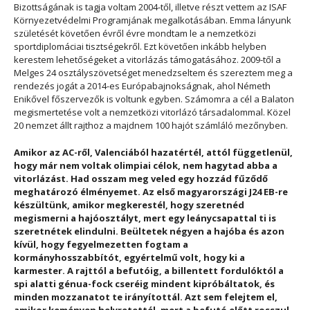
Bizottságának is tagja voltam 2004-től, illetve részt vettem az ISAF
Környezetvédelmi Programjának megalkotásában. Emma lányunk
születését követően évről évre mondtam le a nemzetközi
sportdiplomáciai tisztségekről. Ezt követően inkább helyben
kerestem lehetőségeket a vitorlázás támogatásához. 2009-től a
Melges 24 osztályszövetséget menedzseltem és szereztem meg a
rendezés jogát a 2014-es Európabajnokságnak, ahol Németh
Enikővel főszervezők is voltunk egyben. Számomra a cél a Balaton
megismertetése volt a nemzetközi vitorlázó társadalommal. Közel
20 nemzet állt rajthoz a majdnem 100 hajót számláló mezőnyben.
Amikor az AC-ről, Valenciából hazatértél, attól függetlenül,
hogy már nem voltak olimpiai célok, nem hagytad abba a
vitorlázást. Had osszam meg veled egy hozzád fűződő
meghatározó élményemet. Az első magyarországi J24 EB-re
készültünk, amikor megkerestél, hogy szeretnéd
megismerni a hajóosztályt, mert egy leánycsapattal ti is
szeretnétek elindulni. Beültetek négyen a hajóba és azon
kívül, hogy fegyelmezetten fogtam a
kormányhosszabbítót, egyértelmű volt, hogy ki a
karmester. A rajttól a befutóig, a billentett fordulóktól a
spi alatti génua-fock cseréig mindent kipróbáltatok, és
minden mozzanatot te irányítottál. Azt sem felejtem el,