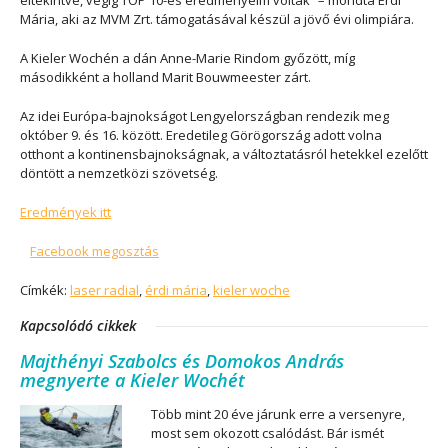
eltekintve, végig TOP 10-es eredményeim voltak” – mondta Érdi
Mária, aki az MVM Zrt. támogatásával készül a jövő évi olimpiára.
A Kieler Wochén a dán Anne-Marie Rindom győzött, míg
másodikként a holland Marit Bouwmeester zárt.
Az idei Európa-bajnokságot Lengyelországban rendezik meg
október 9. és 16. között. Eredetileg Görögország adott volna
otthont a kontinensbajnokságnak, a változtatásról hetekkel ezelőtt
döntött a nemzetközi szövetség.
Eredmények itt
Facebook megosztás
Címkék:
laser radial
,
érdi mária
,
kieler woche
Kapcsolódó cikkek
Majthényi Szabolcs és Domokos András
megnyerte a Kieler Wochét
Több mint 20 éve járunk erre a versenyre,
most sem okozott csalódást. Bár ismét