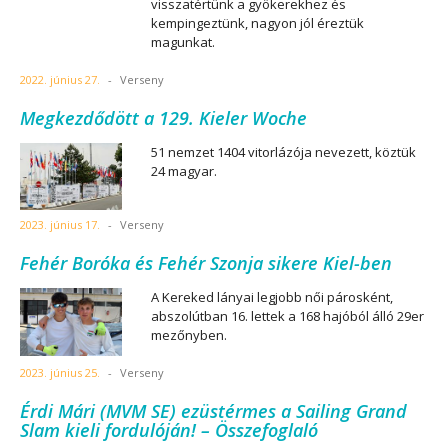
visszatértünk a gyökerekhez és
kempingeztünk, nagyon jól éreztük
magunkat.
2022. június 27.
-
Verseny
Megkezdődött a 129. Kieler Woche
51 nemzet 1404 vitorlázója nevezett, köztük
24 magyar.
2023. június 17.
-
Verseny
Fehér Boróka és Fehér Szonja sikere Kiel-ben
A Kereked lányai legjobb női párosként,
abszolútban 16. lettek a 168 hajóból álló 29er
mezőnyben.
2023. június 25.
-
Verseny
Érdi Mári (MVM SE) ezüstérmes a Sailing Grand
Slam kieli fordulóján! – Összefoglaló