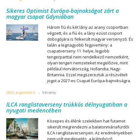
Sikeres Optimist Európa-bajnokságot zárt a
magyar csapat Gdyniában
Három fiú és két lány az arany csoportban
végzett, és a fiú és a lány ezüst csoport
dobogójára is felkerült magyar versenyző. És
talán a legnagyobb fegyvertény: a
csapatverseny 11. helye, legjobb
tengerparttal nem rendelkező nemzetként,
olyan tengeri nemzeteket megelőzve, mint
például Horvátország, Hollandia, Nagy-
Britannia. Ezzel megszereztük a részvételi
jogot a 2027-es Csapat Európa-bajnokságra.
2026. augusztus 6.
-
Verseny
ILCA ranglistaverseny trükkös délnyugatiban a
nyugati medencében
Közepes és élénk szelekben hat futamot
sikerült megrendezni a balatonmáriafürdői
ILCA ranglistaversenyen. Az eredményekben
nem volt meglepetés, a különböző