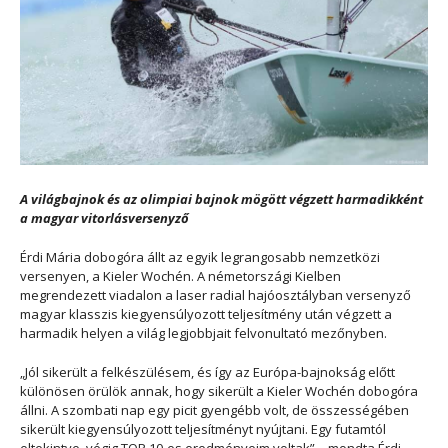
A világbajnok és az olimpiai bajnok mögött végzett harmadikként
a magyar vitorlásversenyző
Érdi Mária dobogóra állt az egyik legrangosabb nemzetközi
versenyen, a Kieler Wochén. A németországi Kielben
megrendezett viadalon a laser radial hajóosztályban versenyző
magyar klasszis kiegyensúlyozott teljesítmény után végzett a
harmadik helyen a világ legjobbjait felvonultató mezőnyben.
„Jól sikerült a felkészülésem, és így az Európa-bajnokság előtt
különösen örülök annak, hogy sikerült a Kieler Wochén dobogóra
állni. A szombati nap egy picit gyengébb volt, de összességében
sikerült kiegyensúlyozott teljesítményt nyújtani. Egy futamtól