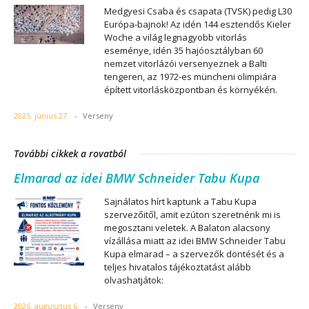
Medgyesi Csaba és csapata (TVSK) pedig L30
Európa-bajnok! Az idén 144 esztendős Kieler
Woche a világ legnagyobb vitorlás
eseménye, idén 35 hajóosztályban 60
nemzet vitorlázói versenyeznek a Balti
tengeren, az 1972-es müncheni olimpiára
épített vitorlásközpontban és környékén.
2025. június 27.
-
Verseny
További cikkek a rovatból
Elmarad az idei BMW Schneider Tabu Kupa
Sajnálatos hírt kaptunk a Tabu Kupa
szervezőitől, amit ezúton szeretnénk mi is
megosztani veletek. A Balaton alacsony
vízállása miatt az idei BMW Schneider Tabu
Kupa elmarad – a szervezők döntését és a
teljes hivatalos tájékoztatást alább
olvashatjátok:
2026. augusztus 6.
-
Verseny