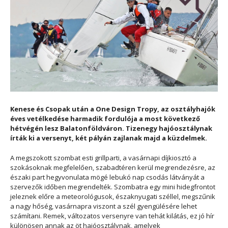
Kenese és Csopak után a One Design Tropy, az osztályhajók
éves vetélkedése harmadik fordulója a most következő
hétvégén lesz Balatonföldváron. Tizenegy hajóosztálynak
írták ki a versenyt, két pályán zajlanak majd a küzdelmek.
A megszokott szombat esti grillparti, a vasárnapi díjkiosztó a
szokásoknak megfelelően, szabadtéren kerül megrendezésre, az
északi part hegyvonulata mögé lebukó nap csodás látványát a
szervezők időben megrendelték. Szombatra egy mini hidegfrontot
jeleznek előre a meteorológusok, északnyugati széllel, megszűnik
a nagy hőség, vasárnapra viszont a szél gyengülésére lehet
számítani. Remek, változatos versenyre van tehát kilátás, ez jó hír
különösen annak az öt hajóosztálynak, amelyek