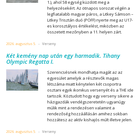
1.), ahol 58 egység küzdött meg a
helyezésekért. Az ötnapos sorozat végén a
legfiatalabb magyar páros, a Litkey Sámson –
Litkey Trisztán duó (PÖFF) nyerte meg az U17-
es korosztályos értékelést, miközben az
összetett mezőnyben a 11. helyen zárt.
2026. augusztus 5.
-
Verseny
Két kemény nap után egy harmadik. Tihany
Olympic Regatta I.
Szerencsésnek mondhatja magát az az
egyesület amelyik a résztevők magas
létszáma miatt kénytelen két csoportra
osztani egyik ikonikus versenyét és a THE ide
tartozik. Köztudott hogy egy verseny sikere a
házigazdák vendégszeretetén ugyanúgy
múlik mint a rendezésen valamint a
rendezőség hozzáállásán amihez sokban
hozzátesz az aktív kishajós múlt illetve jelen.
2026. augusztus 5.
-
Verseny