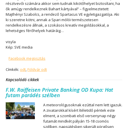
résztvevői számára akkor sem tudnak kikötőhelyet biztosítani, ha
ők amúgy rendelkeznek Bahart kártyával” – figyelmeztetett
Majthényi Szabolcs, a rendező Spartacus VE egyletigazgatója. Aki
ki szeretne kötni, annak a Spari mólói természetesen
rendelkezésre állnak, a szokásos kreatív megoldásokkal, a
lehetséges férőhelyek határáig…
visyla
Kép: SVE media
Facebook megosztás
Címkék:
odt
,
Földvár odt
Kapcsolódó cikkek
F.W. Raiffeisen Private Banking OD Kupa: Hat
futam parádés szélben
A meteorológusoknak ezúttal nem lett igazuk.
A zivatarokkal kísért ítéletidő péntek este
elment, a szombati első versenynap négy
futamát mindkét pályán 15-18 csomós
szélben, napsütésben sikerült pörgősen