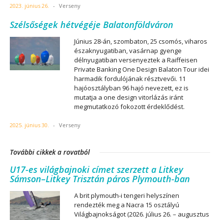
2023. június 26.
-
Verseny
Szélsőségek hétvégéje Balatonföldváron
Június 28-án, szombaton, 25 csomós, viharos
északnyugatiban, vasárnap gyenge
délnyugatiban versenyeztek a Raiffeisen
Private Banking One Design Balaton Tour idei
harmadik fordulójának résztvevői. 11
hajóosztályban 96 hajó nevezett, ez is
mutatja a one design vitorlázás iránt
megmutatkozó fokozott érdeklődést.
2025. június 30.
-
Verseny
További cikkek a rovatból
U17-es világbajnoki címet szerzett a Litkey
Sámson–Litkey Trisztán páros Plymouth-ban
A brit plymouth-i tengeri helyszínen
rendezték meg a Nacra 15 osztályú
Világbajnokságot (2026. július 26. – augusztus