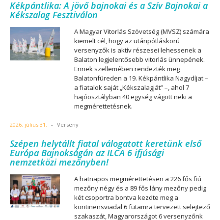
Kékpántlika: A jövő bajnokai és a Szív Bajnokai a
Kékszalag Fesztiválon
A Magyar Vitorlás Szövetség (MVSZ) számára
kiemelt cél, hogy az utánpótláskorú
versenyzők is aktív részesei lehessenek a
Balaton legjelentősebb vitorlás ünnepének.
Ennek szellemében rendezték meg
Balatonfüreden a 19. Kékpántlika Nagydíjat –
a fiatalok saját „Kékszalagját” –, ahol 7
hajóosztályban 40 egység vágott neki a
megmérettetésnek.
2026. július 31.
-
Verseny
Szépen helytállt fiatal válogatott keretünk első
Európa Bajnokságán az ILCA 6 ifjúsági
nemzetközi mezőnyben!
A hatnapos megmérettetésen a 226 fős fiú
mezőny négy és a 89 fős lány mezőny pedig
két csoportra bontva kezdte meg a
kontinensviadal 6 futamra tervezett selejtező
szakaszát, Magyarországot 6 versenyzőnk