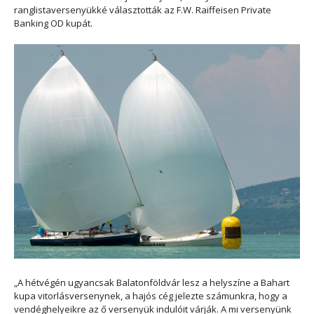
ranglistaversenyükké választották az
F.W. Raiffeisen Private
Banking OD
kupát.
„A hétvégén ugyancsak Balatonföldvár lesz a helyszíne a Bahart
kupa vitorlásversenynek, a hajós cég jelezte számunkra, hogy a
vendéghelyeikre az ő versenyük indulóit várják. A mi versenyünk