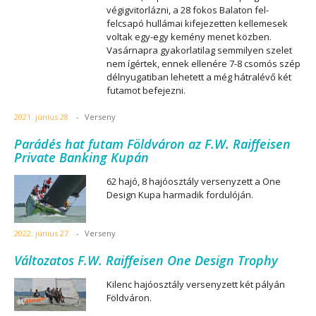
végigvitorlázni, a 28 fokos Balaton fel-
felcsapó hullámai kifejezetten kellemesek
voltak egy-egy kemény menet közben.
Vasárnapra gyakorlatilag semmilyen szelet
nem ígértek, ennek ellenére 7-8 csomós szép
délnyugatiban lehetett a még hátralévő két
futamot befejezni.
2021. június 28.
-
Verseny
Parádés hat futam Földváron az F.W. Raiffeisen
Private Banking Kupán
62 hajó, 8 hajóosztály versenyzett a One
Design Kupa harmadik fordulóján.
2022. június 27.
-
Verseny
Változatos F.W. Raiffeisen One Design Trophy
Kilenc hajóosztály versenyzett két pályán
Földváron.