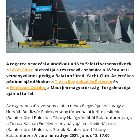
A regatta nevezési ajándékait a 18 év feletti versenyzőknek
a
Lázár Pince
biztosítja a résztvevők számára a 18 év alatti
versenyzőknek pedig a
Balatonfüredi Yacht Club
. Az értékes
pódium ajándékokat a
Tigris Reggeliző és Étterem
és
a
Fehérvári Optika
, a Maui Jim magyarországi forgalmazója
ajánlotta fel.
Az egy napos túraverseny alatt a nevező egységeknek vagy a
Horváth Boldizsár Emlékverseny túravonalát kell teljesítenie
(Balatonfüred-Paloznak-Tihany-Hajógyári-öböl-Balatonfüred) vagy
a Tolnay Kálmán Emlékverseny pályáját kell levitorlázniuk
(Balatonfüred-Paloznak-Siófok-Balatonfüred-Tihany-
Balatonfüred).
A túra limitideje 2021. július 18. 17:00.