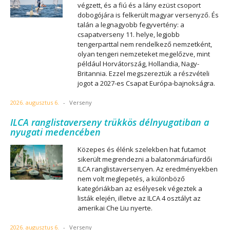
végzett, és a fiú és a lány ezüst csoport
dobogójára is felkerült magyar versenyző. És
talán a legnagyobb fegyvertény: a
csapatverseny 11. helye, legjobb
tengerparttal nem rendelkező nemzetként,
olyan tengeri nemzeteket megelőzve, mint
például Horvátország, Hollandia, Nagy-
Britannia. Ezzel megszereztük a részvételi
jogot a 2027-es Csapat Európa-bajnokságra.
2026. augusztus 6.
-
Verseny
ILCA ranglistaverseny trükkös délnyugatiban a
nyugati medencében
Közepes és élénk szelekben hat futamot
sikerült megrendezni a balatonmáriafürdői
ILCA ranglistaversenyen. Az eredményekben
nem volt meglepetés, a különböző
kategóriákban az esélyesek végeztek a
listák elején, illetve az ILCA 4 osztályt az
amerikai Che Liu nyerte.
2026. augusztus 6.
-
Verseny