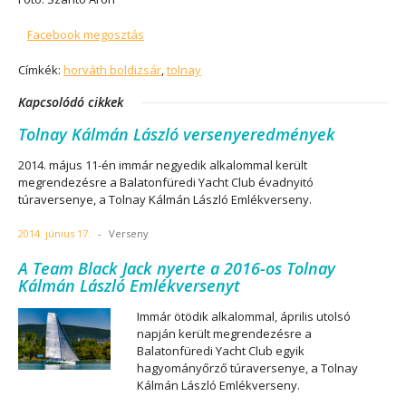
Facebook megosztás
Címkék:
horváth boldizsár
,
tolnay
Kapcsolódó cikkek
Tolnay Kálmán László versenyeredmények
2014. május 11-én immár negyedik alkalommal került
megrendezésre a Balatonfüredi Yacht Club évadnyitó
túraversenye, a Tolnay Kálmán László Emlékverseny.
2014. június 17.
-
Verseny
A Team Black Jack nyerte a 2016-os Tolnay
Kálmán László Emlékversenyt
Immár ötödik alkalommal, április utolsó
napján került megrendezésre a
Balatonfüredi Yacht Club egyik
hagyományőrző túraversenye, a Tolnay
Kálmán László Emlékverseny.