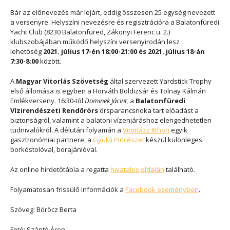
Bár az előnevezés már lejárt, eddig összesen 25 egység nevezett
a versenyre. Helyszíni nevezésre és regisztrációra a Balatonfüredi
Yacht Club (8230 Balatonfüred, Zákonyi Ferenc u. 2.)
klubszobájában működő helyszíni versenyirodán lesz
lehetőség
2021. július 17-én 18:00-21:00
és
2021. július 18-án
7:30-8:00
között.
A
Magyar Vitorlás Szövetség
által szervezett Yardstick Trophy
első állomása is egyben a Horváth Boldizsár és Tolnay Kálmán
Emlékverseny. 16:30-tól
Dominek Jácint,
a
Balatonfüredi
Vízirendészeti Rendőrörs
örsparancsnoka tart előadást a
biztonságról, valamint a balatoni vízenjáráshoz elengedhetetlen
tudnivalókról. A délután folyamán a
Vitorlázz Itthon
egyik
gasztronómiai partnere, a
Gyukli Pincészet
készül különleges
borkóstolóval, borajánlóval.
Az online hirdetőtábla a regatta
hivatalos oldalán
található.
Folyamatosan frissülő információk a
Facebook eseményben
.
Szöveg: Böröcz Berta
Fotó: Szántó Áron