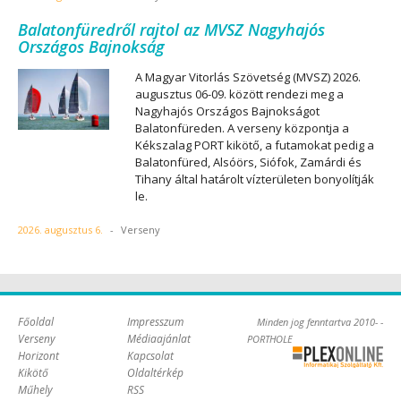
Balatonfüredről rajtol az MVSZ Nagyhajós
Országos Bajnokság
A Magyar Vitorlás Szövetség (MVSZ) 2026.
augusztus 06-09. között rendezi meg a
Nagyhajós Országos Bajnokságot
Balatonfüreden. A verseny központja a
Kékszalag PORT kikötő, a futamokat pedig a
Balatonfüred, Alsóörs, Siófok, Zamárdi és
Tihany által határolt vízterületen bonyolítják
le.
2026. augusztus 6.
-
Verseny
Főoldal
Impresszum
Minden jog fenntartva 2010- -
Verseny
Médiaajánlat
PORTHOLE
Horizont
Kapcsolat
Online Kft. -
Kikötő
Oldaltérkép
Szoftverfejlesztés,
Műhely
RSS