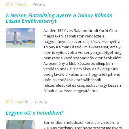
2016. május 2.
-
Verseny
A Nelson Flottalízing nyerte a Tolnay Kálmán
László Emlékversenyt
Az idén 150 éves Balatonfüredi Yacht Club
május 6-án, szombaton rendezte a
hagyományos szezon eleji túraversenyét, a
Tolnay Kálmán László Emlékversenyt, amely
idén is nyitott volt a versenyengedéllyel még
nem rendelkező szabadidős vitorlázók előtt.
Az esemény a klub kétszeres olimpikon
vitorlázójának állít emléket, az év eleji túra
pedig kiváló alkalom arra, hogy a téli pihenő
után a vitorlázók kipróbálhassák
felszerelésüket és csapatukat, hogy készen
állnak-e az évad megnyitására.
2017. május 10.
-
Verseny
Legyen ott a hetediken!
Sorrendben hetedszer kerül sor az idén - a
2018-as Yardstick Trophy-sorozatot megnyitó