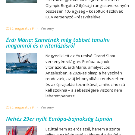
Olympic Regatta 2 ifjúsági ranglistaversenyén
összesen 105 egység – közöttük 4 szlovák
ILCA versenyző - részvételével.
2026. augusztus 9.
-
Verseny
Érdi Mária: Szeretnék még többet tanulni
magamról és a vitorlázásról
Negyedik lett az év utolsó Grand Slam-
versenyén világ- és Európa-bajnok
vitorlázónk, Érdi Mária, amelyet Los
Angelesben, a 2028-as olimpia helyszínén
rendeztek, az új lebonyolítási rendszerben
és az új rajtolási technikával, amihez hozzá
kell szoknia – a sebességére viszont nem
lehetett panasz!
2026. augusztus 9.
-
Verseny
Nehéz 29er nyílt Európa-bajnokság Lipnón
Ezúttal nem az erős szél, hanem a szinte
teljes, egy hétig tartó szélcsend adta fel a