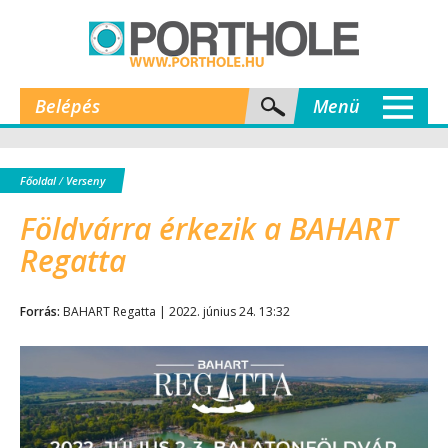
Belépés
Menü
Főoldal
/
Verseny
Földvárra érkezik a BAHART
Regatta
Forrás:
BAHART Regatta | 2022. június 24. 13:32