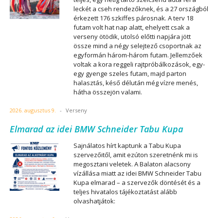
leckét a cseh rendezőknek, és a 27 országból
érkezett 176 szkiffes párosnak. A terv 18
futam volt hat nap alatt, ehelyett csak a
verseny ötödik, utolsó előtti napjára jött
össze mind a négy selejtező csoportnak az
egyformán három-három futam. Jellemzőek
voltak a kora reggeli rajtpróbálkozások, egy-
egy gyenge szeles futam, majd parton
halasztás, késő délután még vízre menés,
hátha összejön valami.
2026. augusztus 9.
-
Verseny
Elmarad az idei BMW Schneider Tabu Kupa
Sajnálatos hírt kaptunk a Tabu Kupa
szervezőitől, amit ezúton szeretnénk mi is
megosztani veletek. A Balaton alacsony
vízállása miatt az idei BMW Schneider Tabu
Kupa elmarad – a szervezők döntését és a
teljes hivatalos tájékoztatást alább
olvashatjátok: