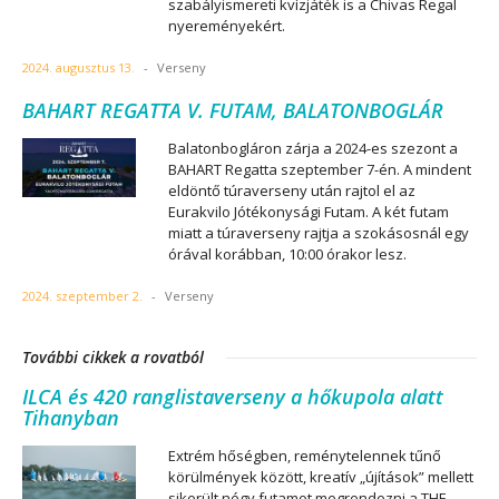
szabályismereti kvízjáték is a Chivas Regal
nyereményekért.
2024. augusztus 13.
-
Verseny
BAHART REGATTA V. FUTAM, BALATONBOGLÁR
Balatonbogláron zárja a 2024-es szezont a
BAHART Regatta szeptember 7-én. A mindent
eldöntő túraverseny után rajtol el az
Eurakvilo Jótékonysági Futam. A két futam
miatt a túraverseny rajtja a szokásosnál egy
órával korábban, 10:00 órakor lesz.
2024. szeptember 2.
-
Verseny
További cikkek a rovatból
ILCA és 420 ranglistaverseny a hőkupola alatt
Tihanyban
Extrém hőségben, reménytelennek tűnő
körülmények között, kreatív „újítások” mellett
sikerült négy futamot megrendezni a THE