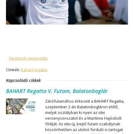
Facebook megosztás
Címkék:
bahart regatta
Kapcsolódó cikkek
BAHART Regatta V. Futam, Balatonboglár
Zárófutamához érkezett a BAHART Regatta,
szeptember 2-án Balatonbogláron eldől,
melyik osztályban ki nyeri az idei
versenysorozatot és a Maritime Hajósbolt
fődíját. Az idei új, kiejtő futam szabálynak
köszönhetően az utolsó forduló is tartogat