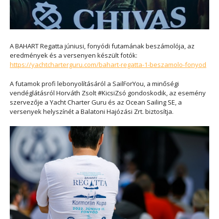
A BAHART Regatta júniusi, fonyódi futamának beszámolója, az
eredmények és a versenyen készült fotók:
https://yachtcharterguru.com/bahart-regatta-1-beszamolo-fonyod
A futamok profi lebonyolításáról a SailForYou, a minőségi
vendéglátásról Horváth Zsolt #KicsiZsó gondoskodik, az esemény
szervezője a Yacht Charter Guru és az Ocean Sailing SE, a
versenyek helyszínét a Balatoni Hajózási Zrt. biztosítja.