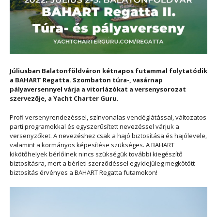
Júliusban Balatonföldváron kétnapos futammal folytatódik
a BAHART Regatta. Szombaton túra-, vasárnap
pályaversennyel várja a vitorlázókat a versenysorozat
szervezője, a Yacht Charter Guru.
Profi versenyrendezéssel, színvonalas vendéglátással, változatos
parti programokkal és egyszerűsített nevezéssel várjuk a
versenyzőket. A nevezéshez csak a hajó biztosítása és hajólevele,
valamint a kormányos képesítése szükséges. A BAHART
kikötőhelyek bérlőinek nincs szükségük további kiegészítő
biztosításra, mert a bérleti szerződéssel egyidejűleg megkötött
biztosítás érvényes a BAHART Regatta futamokon!