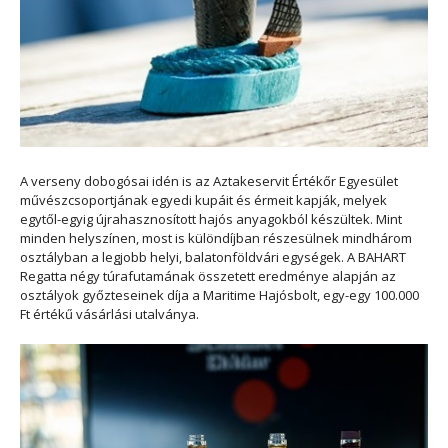
A verseny dobogósai idén is az Aztakeservit Értékőr Egyesület
művészcsoportjának egyedi kupáit és érmeit kapják, melyek
egytől-egyig újrahasznosított hajós anyagokból készültek. Mint
minden helyszínen, most is különdíjban részesülnek mindhárom
osztályban a legjobb helyi, balatonföldvári egységek. A BAHART
Regatta négy túrafutamának összetett eredménye alapján az
osztályok győzteseinek díja a Maritime Hajósbolt, egy-egy 100.000
Ft értékű vásárlási utalványa.