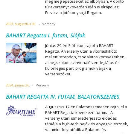
még meglepetéseket az élbolyban. A döntő
túraversenyt követően idén is elrajtol az
Eurakvilo Jótékonysági Regatta.
2023. augusztus 30.
-
Verseny
BAHART Regatta I. futam, Siófok
Június 29-én Siófokon rajtol a BAHART
Regatta. A verseny után a vitorláskikötő
melletti strandon, csodálatos környezetben,
a megszokott színvonalú vendéglátás és
különleges parti programok várják a
versenyzőket.
2024. június 26.
-
Verseny
BAHART REGATTA IV. FUTAM, BALATONSZEMES
Augusztus 17-én Balatonszemesen rajtol el a
BAHART Regatta következő futama. A
verseny utáni ismeretterjesztő előadás
témája a high-tech hajók és anyagok lesznek,
valamint folytatódik a Balaton- és