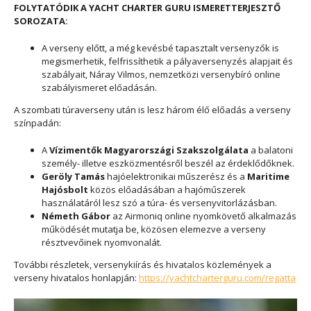
FOLYTATÓDIK A YACHT CHARTER GURU ISMERETTERJESZTŐ
SOROZATA:
A verseny előtt, a még kevésbé tapasztalt versenyzők is
megismerhetik, felfrissíthetik a pályaversenyzés alapjait és
szabályait, Náray Vilmos, nemzetközi versenybíró online
szabályismeret előadásán.
A szombati túraverseny után is lesz három élő előadás a verseny
színpadán:
A
Vízimentők Magyarországi Szakszolgálata
a balatoni
személy- illetve eszközmentésről beszél az érdeklődőknek.
Geröly Tamás
hajóelektronikai műszerész és a
Maritime
Hajósbolt
közös előadásában a hajóműszerek
használatáról lesz szó a túra- és versenyvitorlázásban.
Németh Gábor
az Airmoniq online nyomkövető alkalmazás
működését mutatja be, közösen elemezve a verseny
résztvevőinek nyomvonalát.
További részletek, versenykiírás és hivatalos közlemények a
verseny hivatalos honlapján:
https://yachtcharterguru.com/regatta