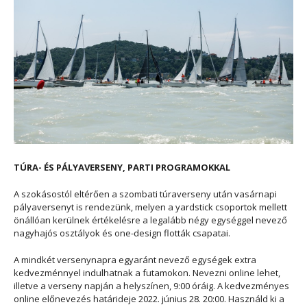
TÚRA- ÉS PÁLYAVERSENY, PARTI PROGRAMOKKAL
A szokásostól eltérően a szombati túraverseny után vasárnapi
pályaversenyt is rendezünk, melyen a yardstick csoportok mellett
önállóan kerülnek értékelésre a legalább négy egységgel nevező
nagyhajós osztályok és one-design flották csapatai.
A mindkét versenynapra egyaránt nevező egységek extra
kedvezménnyel indulhatnak a futamokon. Nevezni online lehet,
illetve a verseny napján a helyszínen, 9:00 óráig. A kedvezményes
online előnevezés határideje 2022. június 28. 20:00. Használd ki a