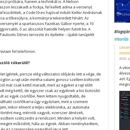
szi próbára, hanem a technikát is. A Nelson
aszon leszakadt a fockja, fel kellett adnia a versenyt.
l küzdöttek, a Code10-es hajóval induló Keller Andrásnak
lítsa a tőkesúlyra, a kormányra tekeredett hínárt. Az
 versenyét a spartacusos Fazekas Gábor nyerte, a 10
ggyorsabb, ő az abszolút hatodik helyen futott be. A
Blogajá
 Paulovits Dénes tervezte és építette – újabb tanújelét
Vitorlás
Látván
vtam fel telefonon.
mester
2026. j
 szóló tókerülő?
A vit
élveze
let ígértek, persze elég változatos időjárás lett a vége, de
azt. E
gtön a rajt után mintha valami gonosz szellem költözött
megvá
ól már csak kettő maradt, mert az egyiket a rajt előtt
dt még kettő, de egyszer csak az egyiknek a kis biztosító
ult az egyik csörlőbe. Nem lettem nyugodtabb, de
álható csörlőkarra úgy vigyáztam, mint a szemem
m, mikor elment a teljes elektronika, az automata
történt meg, mérnök vagyok, ezerszer átnézek,
ezdtem szétszedni a rendszert. Minden a helyén volt,
n megint működött, hála az égnek. Abban reménykedtem,
s ez szerencsére nagyjából így is lett.