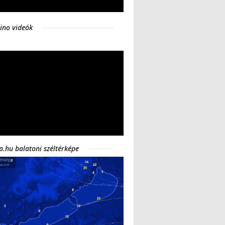
ino videók
p.hu balatoni széltérképe