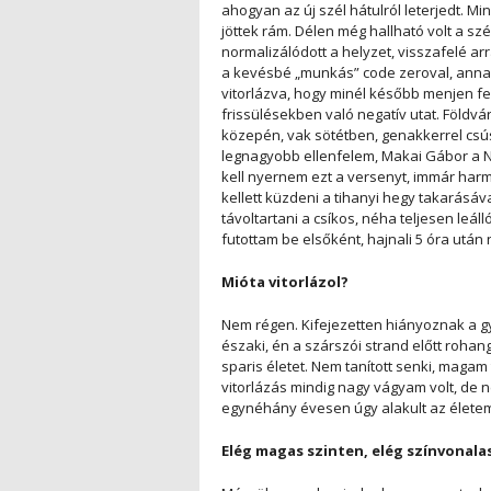
ahogyan az új szél hátulról leterjedt. Mi
jöttek rám. Délen még hallható volt a sz
normalizálódott a helyzet, visszafelé a
a kevésbé „munkás” code zeroval, anna
vitorlázva, hogy minél később menjen fel
frissülésekben való negatív utat. Földvá
közepén, vak sötétben, genakkerrel csús
legnagyobb ellenfelem, Makai Gábor a Na
kell nyernem ezt a versenyt, immár har
kellett küzdeni a tihanyi hegy takarásáv
távoltartani a csíkos, néha teljesen leá
futottam be elsőként, hajnali 5 óra után
Mióta vitorlázol?
Nem régen. Kifejezetten hiányoznak a g
északi, én a szárszói strand előtt rohan
sparis életet. Nem tanított senki, maga
vitorlázás mindig nagy vágyam volt, de 
egynéhány évesen úgy alakult az élete
Elég magas szinten, elég színvonala