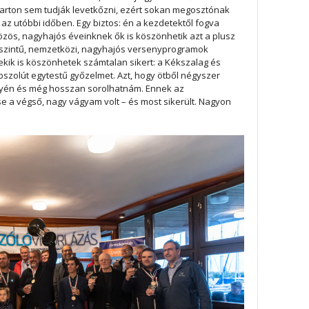
arton sem tudják levetkőzni, ezért sokan megosztónak
k az utóbbi időben. Egy biztos: én a kezdetektől fogva
zös, nagyhajós éveinknek ők is köszönhetik azt a plusz
 szintű, nemzetközi, nagyhajós versenyprogramok
nekik is köszönhetek számtalan sikert: a Kékszalag és
szolút egytestű győzelmet. Azt, hogy ötből négyszer
yén és még hosszan sorolhatnám. Ennek az
a végső, nagy vágyam volt – és most sikerült. Nagyon