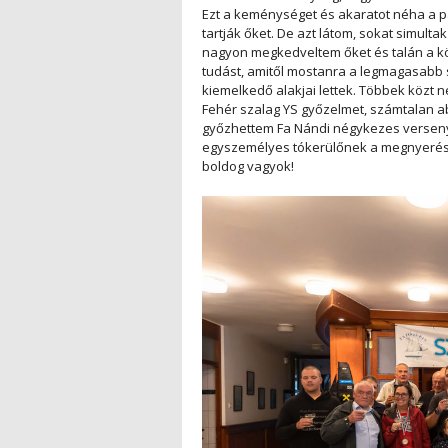
Ezt a keménységet és akaratot néha a p
tartják őket. De azt látom, sokat simulta
nagyon megkedveltem őket és talán a kö
tudást, amitől mostanra a legmagasabb
kiemelkedő alakjai lettek. Többek közt 
Fehér szalag YS győzelmet, számtalan ab
győzhettem Fa Nándi négykezes versen
egyszemélyes tókerülőnek a megnyerése 
boldog vagyok!