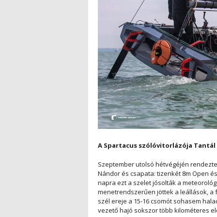
A Spartacus szólóvitorlázója Tantál
Szeptember utolsó hétvégéjén rendezte m
Nándor és csapata: tizenkét 8m Open és 
napra ezt a szelet jósolták a meteoroló
menetrendszerűen jöttek a leállások, a 
szél ereje a 15-16 csomót sohasem hala
vezető hajó sokszor több kilométeres e