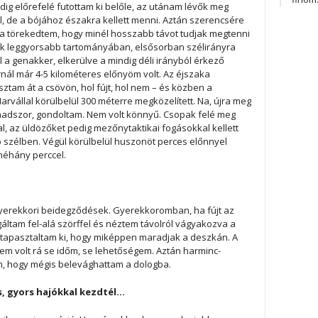
ndig előrefelé futottam ki belőle, az utánam lévők meg
él, de a bójához északra kellett menni. Aztán szerencsére
rra törekedtem, hogy minél hosszabb távot tudjak megtenni
k leggyorsabb tartományában, elsősorban szélirányra
 a genakker, elkerülve a mindig déli irányból érkező
rnál már 4-5 kilométeres előnyöm volt. Az éjszaka
ztam át a csövön, hol fújt, hol nem – és közben a
rvállal körülbelül 300 méterre megközelített. Na, újra meg
madszor, gondoltam. Nem volt könnyű. Csopak felé meg
al, az üldözőket pedig mezőnytaktikai fogásokkal kellett
lló szélben. Végül körülbelül huszonöt perces előnnyel
 néhány perccel.
yerekkori beidegződések. Gyerekkoromban, ha fújt az
gáltam fel-alá szörffel és néztem távolról vágyakozva a
m tapasztaltam ki, hogy miképpen maradjak a deszkán. A
nem volt rá se időm, se lehetőségem. Aztán harminc-
m, hogy mégis belevághattam a dologba.
s, gyors hajókkal kezdtél…