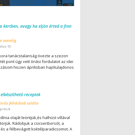
 a kertben, avagy ha eljön érted a finn
 a vonalig
úlius 10.
ora tanácstalanság övezte a szezon
ét pont úgy vett óriási fordulatot az idei
lázásom hiszen áprilisban hajótulajdonos
 elkészíthető receptek
íniás fehárbab saláta
rilis 8.
dínia olaját leöntjük,és halhúst villával
örjük. Rádobjuk a csicseriborsót, a
 és a félbevágott koktélparadicsomot. A
..