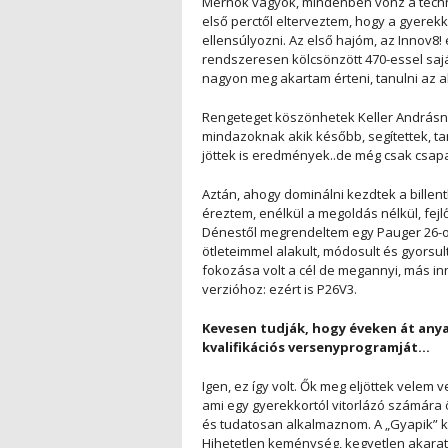
Mérnök vagyok, mindenben vonz a techni
első perctől elterveztem, hogy a gyerek
ellensúlyozni. Az első hajóm, az Innov8! 
rendszeresen kölcsönzött 470-essel sajátí
nagyon meg akartam érteni, tanulni az a
Rengeteget köszönhetek Keller Andrásna
mindazoknak akik később, segítettek, ta
jöttek is eredmények..de még csak csap
Aztán, ahogy dominálni kezdtek a billen
éreztem, enélkül a megoldás nélkül, fej
Dénestől megrendeltem egy Pauger 26-ost
ötleteimmel alakult, módosult és gyorsu
fokozása volt a cél de megannyi, más inn
verzióhoz: ezért is P26V3.
Kevesen tudják, hogy éveken át any
kvalifikációs versenyprogramját…
Igen, ez így volt. Ők meg eljöttek velem
ami egy gyerekkortól vitorlázó számára
és tudatosan alkalmaznom. A „Gyapik” k
Hihetetlen keménység, kegyetlen akarat 