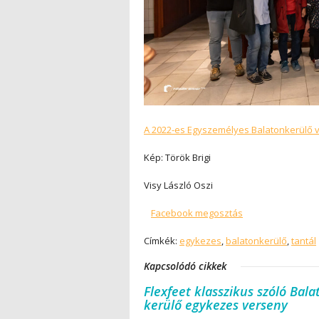
A 2022-es Egyszemélyes Balatonkerülő 
Kép: Török Brigi
Visy László Oszi
Facebook megosztás
Címkék:
egykezes
,
balatonkerülő
,
tantál
Kapcsolódó cikkek
Flexfeet klasszikus szóló Bala
kerülő egykezes verseny