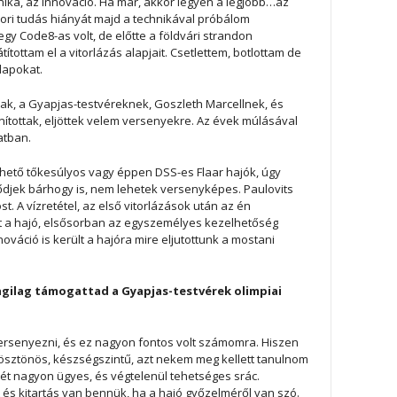
ka, az innováció. Ha már, akkor legyen a legjobb…az
kori tudás hiányát majd a technikával próbálom
egy Code8-as volt, de előtte a földvári strandon
tottam el a vitorlázás alapjait. Csetlettem, botlottam de
lapokat.
k, a Gyapjas-testvéreknek, Goszleth Marcellnek, és
nítottak, eljöttek velem versenyekre. Az évek múlásával
atban.
thető tőkesúlyos vagy éppen DSS-es Flaar hajók, úgy
lődjek bárhogy is, nem lehetek versenyképes. Paulovits
. A vízretétel, az első vitorlázások után az én
lt a hajó, elsősorban az egyszemélyes kezelhetőség
ováció is került a hajóra mire eljutottunk a mostani
agilag támogattad a Gyapjas-testvérek olimpiai
 versenyezni, és ez nagyon fontos volt számomra. Hiszen
 ösztönös, készségszintű, azt nekem meg kellett tanulnom
ét nagyon ügyes, és végtelenül tehetséges srác.
és kitartás van bennük, ha a hajó győzelméről van szó.