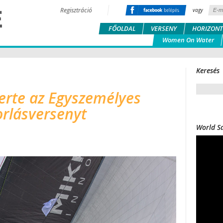
Regisztráció
vagy
FŐOLDAL
VERSENY
HORIZONT
Women On Water
Keresés
erte az Egyszemélyes
orlásversenyt
World Sa