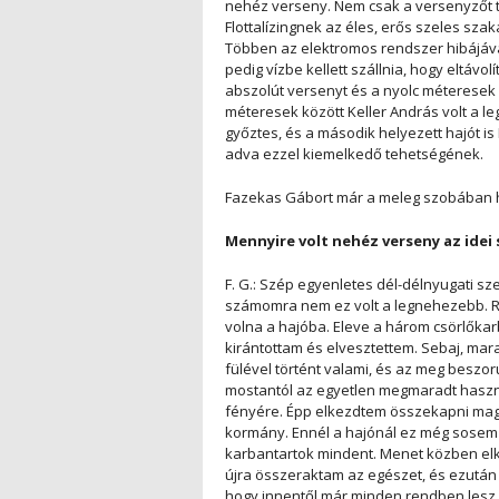
nehéz verseny. Nem csak a versenyzőt te
Flottalízingnek az éles, erős szeles szak
Többen az elektromos rendszer hibájáva
pedig vízbe kellett szállnia, hogy eltávo
abszolút versenyt és a nyolc méteresek
méteresek között Keller András volt a le
győztes, és a második helyezett hajót is
adva ezzel kiemelkedő tehetségének.
Fazekas Gábort már a meleg szobában hí
Mennyire volt nehéz verseny az idei
F. G.: Szép egyenletes dél-délnyugati sze
számomra nem ez volt a legnehezebb. Rö
volna a hajóba. Eleve a három csörlőkarb
kirántottam és elvesztettem. Sebaj, mara
fülével történt valami, és az meg beszor
mostantól az egyetlen megmaradt haszn
fényére. Épp elkezdtem összekapni maga
kormány. Ennél a hajónál ez még sosem 
karbantartok mindent. Menet közben elk
újra összeraktam az egészet, és ezutá
hogy innentől már minden rendben lesz, é