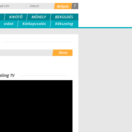
?
KIKÖTŐ
MŰHELY
BEKÜLDÉS
videó
Körkapcsolás
Kékszalag
iling TV