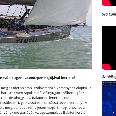
Sea Cam
Az időké
 nevű Pauger P26 8mOpen hajójával lett első.
eg az idei balatoni szólóvitorlázó-versenyt az alapító Fa
hat 10m Open rajtolt el dél-délnyugati szélben. Egész
gusok, de ahogy az a Balatonon lenni szokott,
frissülések, izgalmassá és munkássá téve a versenyt. A
dta meg, de többször teljesen megállt, megnehezítve a
lőnyének megtartását. Az egyszemélyes Balatonkerülő