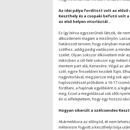
Az idei pálya fordított volt az előző
Keszthely és a csopaki befutó volt 
az első helyen vitorláztál…
Ez így leírva egyszerűnek látszik, de nem v
átküzdenem magam a mezőnyön. Lassan ke
határozott tervem, hogy irányban marad
szélhez, addig pedig vadászom a minden
szelet. Olyan sokszor elkövettem már azt
miközben a cél felé sokszor egy métert
mentem part alá, Kenesére. Végül az alm
szél, egyre frissebben kezdett fújni. Elh
nagyvitorlával, meg persze még sok apró
hajóvezetéssel próbálom a 16-17 csomó
fordítani, a hajónak egyébként is a leg
meg. Ezzel a megoldással sok időt nyert
én is elfelejtettem, hogy egy hosszú tá
Hogyan sikerült a szélcsendes Keszt
Akármekkora az előnyöd, itt nem lehets
méteresre fogyott a keszthelyi bója után