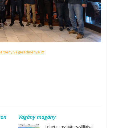
verseny végeredménye itt
ton
Vagány magány
Lehet-e egy bútorszállítóval