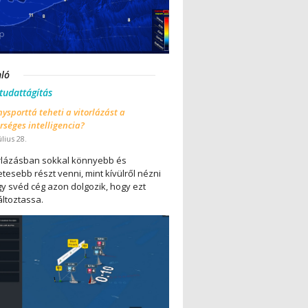
nló
 tudattágítás
ysporttá teheti a vitorlázást a
séges intelligencia?
úlius 28.
orlázásban sokkal könnyebb és
tesebb részt venni, mint kívülről nézni
gy svéd cég azon dolgozik, hogy ezt
ltoztassa.