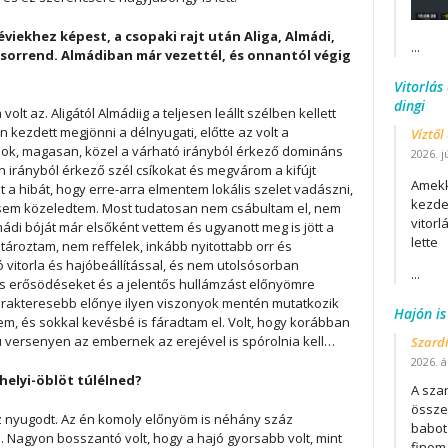
 éviekhez képest, a csopaki rajt után Aliga, Almádi,
...
a sorrend. Almádiban már vezettél, és onnantól végig
Vitorlás
dingi
olt az. Aligától Almádiig a teljesen leállt szélben kellett
zdett megjönni a délnyugati, előtte az volt a
Víztől
ok, magasan, közel a várható irányból érkező domináns
2026. j
 irányból érkező szél csíkokat és megvárom a kifújt
Amekk
 a hibát, hogy erre-arra elmentem lokális szelet vadászni,
kezdet
 sem közeledtem. Most tudatosan nem csábultam el, nem
vitor
ádi bóját már elsőként vettem és ugyanott meg is jött a
lette
atároztam, nem reffelek, inkább nyitottabb orr és
 vitorla és hajóbeállítással, és nem utolsósorban
...
s erősödéseket és a jelentős hullámzást előnyömre
karakteresebb előnye ilyen viszonyok mentén mutatkozik
Hajón is
em, és sokkal kevésbé is fáradtam el. Volt, hogy korábban
vú versenyen az embernek az erejével is spórolnia kell…
Szard
2026. áp
helyi-öblöt túlélned?
A szar
összet
z nyugodt. Az én komoly előnyöm is néhány száz
babot
. Nagyon bosszantó volt, hogy a hajó gyorsabb volt, mint
finom.