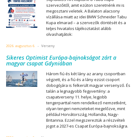
szervezőitől, amit ezúton szeretnénk mi is
megosztani veletek. A Balaton alacsony
vízállása miatt az idei BMW Schneider Tabu
Kupa elmarad – a szervezők döntését és a
teljes hivatalos tájékoztatást alább
olvashatjátok:
2026. augusztus 6.
-
Verseny
Sikeres Optimist Európa-bajnokságot zárt a
magyar csapat Gdyniában
Három fiú és két lány az arany csoportban
végzett, és a fiú és a lány ezüst csoport
dobogójára is felkerült magyar versenyző. És
talán a legnagyobb fegyvertény: a
csapatverseny 11. helye, legjobb
tengerparttal nem rendelkező nemzetként,
olyan tengeri nemzeteket megelőzve, mint
például Horvátország, Hollandia, Nagy-
Britannia. Ezzel megszereztük a részvételi
jogot a 2027-es Csapat Európa-bajnokságra.