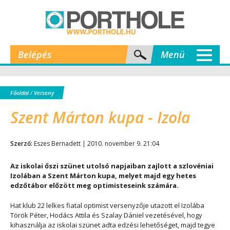
Belépés
Menü
Főoldal
/
Verseny
Szent Márton kupa - Izola
Szerző:
Eszes Bernadett | 2010. november 9. 21:04
Az iskolai őszi szünet utolsó napjaiban zajlott a szlovéniai
Izolában a Szent Márton kupa, melyet majd egy hetes
edzőtábor előzött meg optimisteseink számára.
Hat klub 22 lelkes fiatal optimist versenyzője utazott el Izolába
Török Péter, Hodács Attila és Szalay Dániel vezetésével, hogy
kihasználja az iskolai szünet adta edzési lehetőséget, majd tegye