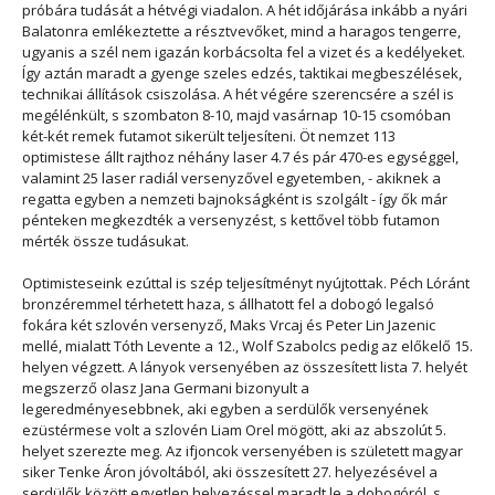
próbára tudását a hétvégi viadalon. A hét időjárása inkább a nyári
Balatonra emlékeztette a résztvevőket, mind a haragos tengerre,
ugyanis a szél nem igazán korbácsolta fel a vizet és a kedélyeket.
Így aztán maradt a gyenge szeles edzés, taktikai megbeszélések,
technikai állítások csiszolása. A hét végére szerencsére a szél is
megélénkült, s szombaton 8-10, majd vasárnap 10-15 csomóban
két-két remek futamot sikerült teljesíteni. Öt nemzet 113
optimistese állt rajthoz néhány laser 4.7 és pár 470-es egységgel,
valamint 25 laser radiál versenyzővel egyetemben, - akiknek a
regatta egyben a nemzeti bajnokságként is szolgált - így ők már
pénteken megkezdték a versenyzést, s kettővel több futamon
mérték össze tudásukat.
Optimisteseink ezúttal is szép teljesítményt nyújtottak. Péch Lóránt
bronzéremmel térhetett haza, s állhatott fel a dobogó legalsó
fokára két szlovén versenyző, Maks Vrcaj és Peter Lin Jazenic
mellé, mialatt Tóth Levente a 12., Wolf Szabolcs pedig az előkelő 15.
helyen végzett. A lányok versenyében az összesített lista 7. helyét
megszerző olasz Jana Germani bizonyult a
legeredményesebbnek, aki egyben a serdülők versenyének
ezüstérmese volt a szlovén Liam Orel mögött, aki az abszolút 5.
helyet szerezte meg. Az ifjoncok versenyében is született magyar
siker Tenke Áron jóvoltából, aki összesített 27. helyezésével a
serdülők között egyetlen helyezéssel maradt le a dobogóról, s