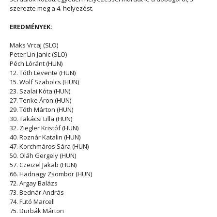
szerezte meg a 4. helyezést.
EREDMÉNYEK:
Maks Vrcaj (SLO)
Peter Lin Janic (SLO)
Péch Lóránt (HUN)
12. Tóth Levente (HUN)
15. Wolf Szabolcs (HUN)
23. Szalai Kóta (HUN)
27. Tenke Áron (HUN)
29. Tóth Márton (HUN)
30. Takácsi Lilla (HUN)
32. Ziegler Kristóf (HUN)
40. Roznár Katalin (HUN)
47. Korchmáros Sára (HUN)
50. Oláh Gergely (HUN)
57. Czeizel Jakab (HUN)
66. Hadnagy Zsombor (HUN)
72. Argay Balázs
73. Bednár András
74. Futó Marcell
75. Durbák Márton