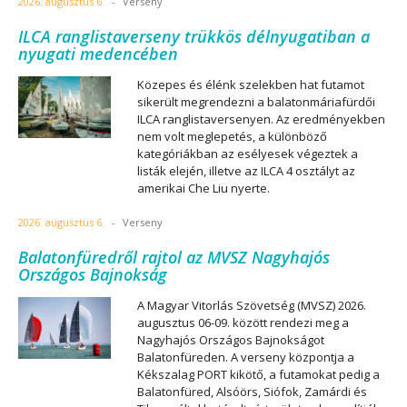
2026. augusztus 6.
-
Verseny
ILCA ranglistaverseny trükkös délnyugatiban a
nyugati medencében
Közepes és élénk szelekben hat futamot
sikerült megrendezni a balatonmáriafürdői
ILCA ranglistaversenyen. Az eredményekben
nem volt meglepetés, a különböző
kategóriákban az esélyesek végeztek a
listák elején, illetve az ILCA 4 osztályt az
amerikai Che Liu nyerte.
2026. augusztus 6.
-
Verseny
Balatonfüredről rajtol az MVSZ Nagyhajós
Országos Bajnokság
A Magyar Vitorlás Szövetség (MVSZ) 2026.
augusztus 06-09. között rendezi meg a
Nagyhajós Országos Bajnokságot
Balatonfüreden. A verseny központja a
Kékszalag PORT kikötő, a futamokat pedig a
Balatonfüred, Alsóörs, Siófok, Zamárdi és