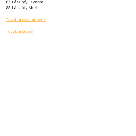
83. Lászlófy Levente
88. Lászlófy Ábel
További eredmények
További képek