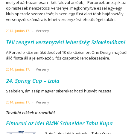
mellyel párhuzamosan - két faluval arrébb, - Portorozban zajlik az
opimistesek nemzetközi versenye, megkönnyítve ezzel egy-egy
klub operatív szervezését, hiszen egy füst alatt több hajóosztály
versenyzői számára is lehet versenyzési lehetőséget találni.
2014. június 17.
-
Verseny
Téli tengeri versenyzési lehetőség Szlovéniában!
A Porthole közreműködésével 10 db közismert One Design hajóból
álló flotta áll a jelentkező 5 fős csapatok rendelkezésére.
2014. június 17.
-
Verseny
24. Spring Cup – Izola
Széltelen, ám szép magyar sikereket hozó húsvéti regatta.
2014. június 17.
-
Verseny
További cikkek a rovatból
Elmarad az idei BMW Schneider Tabu Kupa
Sajnálatos hírt kaptunk a Tabu Kupa