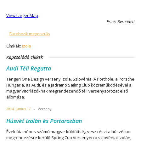
View Larger Map
Eszes Bernadett
Facebook megosztás
Címkék:
izola
Kapcsolódó cikkek
Audi Téli Regatta
Tengeri One Design verseny Izola, Szlovénia: A Porthole, a Porsche
Hungaria, az Audi, és a Jadraino Sailing Club közreműködésével a
magyar vitorlázóknak megrendezendő téli versenysorozat első
állomása.
2014. június 17.
-
Verseny
Húsvét Izolán és Portorozban
Évek óta népes számú magyar küldöttség vesz részt a húsvétkor
megrendezésre kerülő Spring Cup versenyen a szlovéniai Izolán,