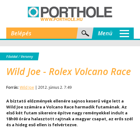
Belépés
Menü
Főoldal
/
Verseny
Wild Joe - Rolex Volcano Race
Forrás:
Wild Joe
| 2012. június 2. 7:49
A bíztató előzmények ellenére sajnos keserű vége lett a
Wild Joe számára a Volcano Race harmadik futamának. Az
első két futam sikereire építve nagy reményekkel indult a
18h00 órára halasztott rajtnak a magyar csapat, az erős szél
és a hideg eső ellen is felvértezve.