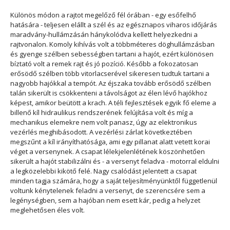
Különös módon a rajtot megelőző fél órában - egy esőfelhő
hatására - teljesen elállt a szél és az egésznapos viharos időjárás
maradvány-hullámzásán hánykolódva kellett helyezkedni a
rajtvonalon. Komoly kihívás volt a többméteres döghullámzásban
és gyenge szélben sebességben tartani a hajót, ezért különösen
bíztató volt a remek rajt és jó pozíció. Később a fokozatosan
erősödő szélben több vitorlacserével sikeresen tudtuk tartani a
nagyobb hajókkal a tempót. Az éjszaka tovább erősödő szélben
talán sikerült is csökkenteni a távolságot az élen lévő hajókhoz
képest, amikor beütött a krach. A téli fejlesztések egyik fő eleme a
billenő kíl hidraulikus rendszerének felújítása volt és míg a
mechanikus elemekre nem volt panasz, úgy az elektronikus
vezérlés meghibásodott. A vezérlési zárlat következtében
megszűnt a kíl irányíthatósága, ami egy pillanat alatt vetett korai
véget a versenynek. A csapat lélekjelenlétének köszönhetően
sikerült a hajót stabilizálni és - a versenyt feladva - motorral eldulni
a legközelebbi kikötő felé. Nagy csalódást jelentett a csapat
minden tagja számára, hogy a saját teljesítményünktől függetlenül
voltunk kénytelenek feladni a versenyt, de szerencsére sem a
legénységben, sem a hajóban nem esett kár, pedig a helyzet
meglehetősen éles volt.