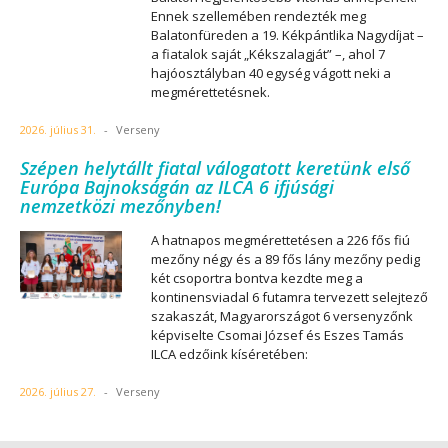
Ennek szellemében rendezték meg
Balatonfüreden a 19. Kékpántlika Nagydíjat –
a fiatalok saját „Kékszalagját” –, ahol 7
hajóosztályban 40 egység vágott neki a
megmérettetésnek.
2026. július 31.
-
Verseny
Szépen helytállt fiatal válogatott keretünk első
Európa Bajnokságán az ILCA 6 ifjúsági
nemzetközi mezőnyben!
A hatnapos megmérettetésen a 226 fős fiú
mezőny négy és a 89 fős lány mezőny pedig
két csoportra bontva kezdte meg a
kontinensviadal 6 futamra tervezett selejtező
szakaszát, Magyarországot 6 versenyzőnk
képviselte Csomai József és Eszes Tamás
ILCA edzőink kíséretében:
2026. július 27.
-
Verseny