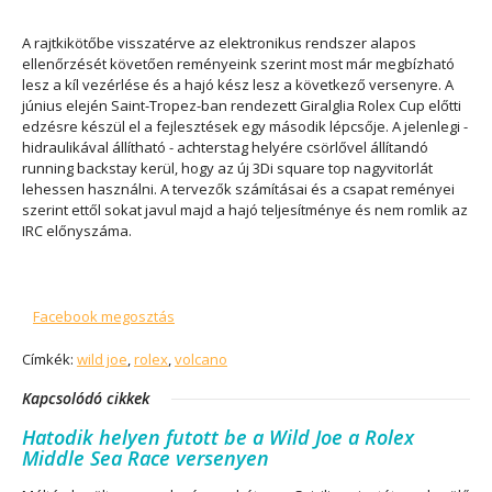
A rajtkikötőbe visszatérve az elektronikus rendszer alapos
ellenőrzését követően reményeink szerint most már megbízható
lesz a kíl vezérlése és a hajó kész lesz a következő versenyre. A
június elején Saint-Tropez-ban rendezett Giralglia Rolex Cup előtti
edzésre készül el a fejlesztések egy második lépcsője. A jelenlegi -
hidraulikával állítható - achterstag helyére csörlővel állítandó
running backstay kerül, hogy az új 3Di square top nagyvitorlát
lehessen használni. A tervezők számításai és a csapat reményei
szerint ettől sokat javul majd a hajó teljesítménye és nem romlik az
IRC előnyszáma.
Facebook megosztás
Címkék:
wild joe
,
rolex
,
volcano
Kapcsolódó cikkek
Hatodik helyen futott be a Wild Joe a Rolex
Middle Sea Race versenyen