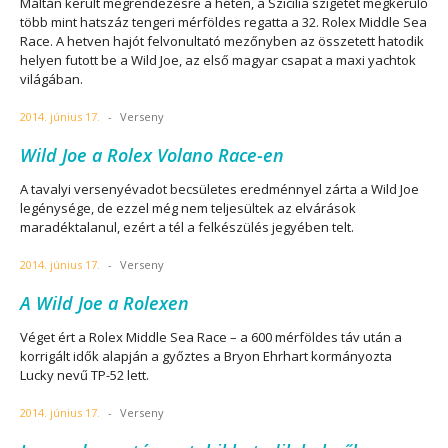
Máltán került megrendezésre a héten, a Szicilia szigetét megkerülő
több mint hatszáz tengeri mérföldes regatta a 32. Rolex Middle Sea
Race. A hetven hajót felvonultató mezőnyben az összetett hatodik
helyen futott be a Wild Joe, az első magyar csapat a maxi yachtok
világában.
2014. június 17.
-
Verseny
Wild Joe a Rolex Volano Race-en
A tavalyi versenyévadot becsületes eredménnyel zárta a Wild Joe
legénysége, de ezzel még nem teljesültek az elvárások
maradéktalanul, ezért a tél a felkészülés jegyében telt.
2014. június 17.
-
Verseny
A Wild Joe a Rolexen
Véget ért a Rolex Middle Sea Race – a 600 mérföldes táv után a
korrigált idők alapján a győztes a Bryon Ehrhart kormányozta
Lucky nevű TP-52 lett.
2014. június 17.
-
Verseny