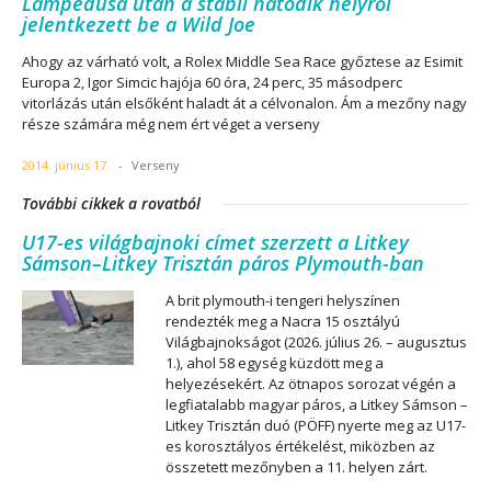
Lampedusa után a stabil hatodik helyről
jelentkezett be a Wild Joe
Ahogy az várható volt, a Rolex Middle Sea Race győztese az Esimit
Europa 2, Igor Simcic hajója 60 óra, 24 perc, 35 másodperc
vitorlázás után elsőként haladt át a célvonalon. Ám a mezőny nagy
része számára még nem ért véget a verseny
2014. június 17.
-
Verseny
További cikkek a rovatból
U17-es világbajnoki címet szerzett a Litkey
Sámson–Litkey Trisztán páros Plymouth-ban
A brit plymouth-i tengeri helyszínen
rendezték meg a Nacra 15 osztályú
Világbajnokságot (2026. július 26. – augusztus
1.), ahol 58 egység küzdött meg a
helyezésekért. Az ötnapos sorozat végén a
legfiatalabb magyar páros, a Litkey Sámson –
Litkey Trisztán duó (PÖFF) nyerte meg az U17-
es korosztályos értékelést, miközben az
összetett mezőnyben a 11. helyen zárt.