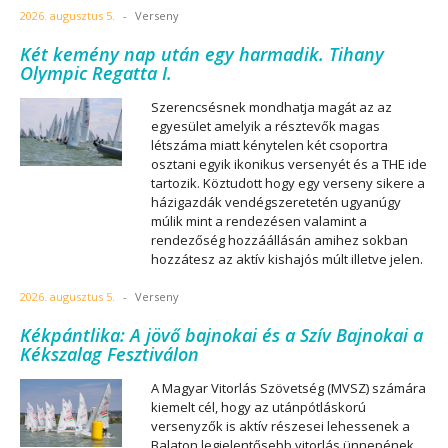
2026. augusztus 5.
-
Verseny
Két kemény nap után egy harmadik. Tihany
Olympic Regatta I.
Szerencsésnek mondhatja magát az az
egyesület amelyik a résztevők magas
létszáma miatt kénytelen két csoportra
osztani egyik ikonikus versenyét és a THE ide
tartozik. Köztudott hogy egy verseny sikere a
házigazdák vendégszeretetén ugyanúgy
múlik mint a rendezésen valamint a
rendezőség hozzáállásán amihez sokban
hozzátesz az aktív kishajós múlt illetve jelen.
2026. augusztus 5.
-
Verseny
Kékpántlika: A jövő bajnokai és a Szív Bajnokai a
Kékszalag Fesztiválon
A Magyar Vitorlás Szövetség (MVSZ) számára
kiemelt cél, hogy az utánpótláskorú
versenyzők is aktív részesei lehessenek a
Balaton legjelentősebb vitorlás ünnepének.