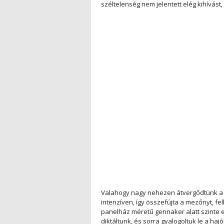
széltelenség nem jelentett elég kihívást,
Valahogy nagy nehezen átvergődtünk a cs
intenzíven, így összefújta a mezőnyt, f
panelház méretű gennaker alatt szinte e
diktáltunk, és sorra gyalogoltuk le a haj