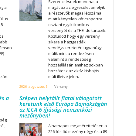
Szerencsésnek mondhatja
eg a
magát az az egyesület amelyik
a résztevők magas létszáma
úlius
miatt kénytelen két csoportra
58
osztani egyik ikonikus
versenyét és a THE ide tartozik.
os
Köztudott hogy egy verseny
labb
sikere a házigazdák
Sámson
vendégszeretetén ugyanúgy
FF)
múlik mint a rendezésen
valamint a rendezőség
hozzáállásán amihez sokban
hozzátesz az aktív kishajós
zárt.
múlt illetve jelen.
2026. augusztus 5.
-
Verseny
és a
Szépen helytállt fiatal válogatott
keretünk első Európa Bajnokságán
az ILCA 6 ifjúsági nemzetközi
mezőnyben!
tség
él,
A hatnapos megmérettetésen a
226 fős fiú mezőny négy és a 89