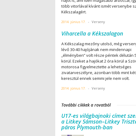
hajót is, ami idén magasabb árboccal, így
több vitorlával kívánt ismét versenybe sz
Kékszalagért.
2014. június 17.
-
Verseny
Viharcella a Kékszalagon
A Kékszalag mezőny utolsó, még verse
lévő 30-40 hajójának nem mindennapi
„élményben” volt része péntek délután 
körül. Ezeket a hajókat 2 óra körül a Sz
motorosa figyelmeztette a lehetséges
zivatarveszélyre, azonban több mint két
keresztül ennek semmi jele nem volt.
2014. június 17.
-
Verseny
További cikkek a rovatból
U17-es világbajnoki címet sze
a Litkey Sámson–Litkey Trisz
páros Plymouth-ban