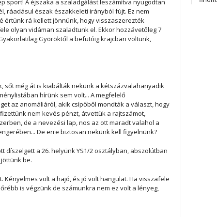
ép sport! A éjszaka a szaladgálást leszámítva nyugodtan
él, ráadásul észak északkeleti irányból fújt. Ez nem
lé értünk rá kellett jönnünk, hogy visszaszerezték
fele olyan vidáman szaladtunk el. Ekkor hozzávetőleg 7
. Gyakorlatilag Györöktől a befutóig krajcban voltunk,
, sőt még át is kiabálták nekünk a kétszázvalahanyadik
énylistában hírünk sem volt... A megfelelő
et az anomáliáról, akik csípőből mondták a választ, hogy
ifizettünk nem kevés pénzt, átvettük a rajtszámot,
zerben, de a nevezési lap, nos az ott maradt valahol a
engerében... De erre biztosan nekünk kell figyelnünk?
tt díszelgett a 26. helyünk YS1/2 osztályban, abszolútban
jöttünk be.
. Kényelmes volt a hajó, és jó volt hangulat. Ha visszafele
lőrébb is végzünk de számunkra nem ez volt a lényeg,