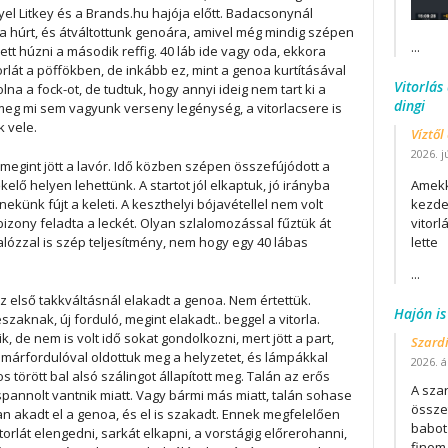
nyel Litkey és a Brands.hu hajója előtt. Badacsonynál
a húrt, és átváltottunk genoára, amivel még mindig szépen
...
lett húzni a második reffig. 40 láb ide vagy oda, ekkora
itorlát a pöffökben, de inkább ez, mint a genoa kurtításával
Vitorlás
olna a fock-ot, de tudtuk, hogy annyi ideig nem tart ki a
dingi
meg mi sem vagyunk verseny legénység, a vitorlacsere is
k vele.
Víztől
2026. j
 megint jött a lavór. Idő közben szépen összefújódott a
lő helyen lehettünk. A startot jól elkaptuk, jó irányba
Amekk
ekünk fújt a keleti. A keszthelyi bójavétellel nem volt
kezdet
zony feladta a leckét. Olyan szlalomozással fűztük át
vitor
lózzal is szép teljesítmény, nem hogy egy 40 lábas
lette
...
Az első takkváltásnál elakadt a genoa. Nem értettük.
Hajón is
zaknak, új forduló, megint elakadt.. beggel a vitorla.
 de nem is volt idő sokat gondolkozni, mert jött a part,
Szard
márfordulóval oldottuk meg a helyzetet, és lámpákkal
2026. áp
os törött bal alsó szálingot állapított meg. Talán az erős
A szar
annolt vantnik miatt. Vagy bármi más miatt, talán sohase
összet
ban akadt el a genoa, és el is szakadt. Ennek megfelelően
babot
itorlát elengedni, sarkát elkapni, a vorstágig előrerohanni,
finom.