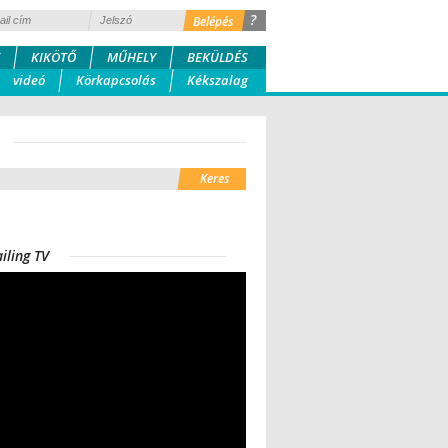
?
KIKÖTŐ
MŰHELY
BEKÜLDÉS
videó
Körkapcsolás
Kékszalag
iling TV