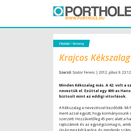
Főoldal
/
Verseny
Krajcos Kékszalag
Szerző:
Szutor Ferenc | 2012. július 9. 23:12
Minden Kékszalag más. A 42. volt a s
neveztük el. Ezúttal egy 400-as Han
biztosít mint az eddigi vitorlások.
A Kékszalag a nevezéssel kezdődik. Mi
ment azzal együtt, hogy kormányosunk spo
szerzett. Hozzávetőleg 45 perc alatt a 
rajtszámok és az egységcsomag is, amibő
újság meg két karóra, és mindenki számá