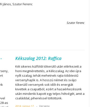
 Fi János, Szutor Ferenc
Szutor Ferenc
-
Kékszalag 2012: Raffica
Két sikeres külföldi tókerülő után elérkezett a
rseny,
honi megmérettetés, a Kékszalag. Az idei újra
rt
nyílt szalag, tehát mehetnek rajta többtestű
versenyhajók is. A hosszú német és svájci
nk
tókerülő versenyek sok időt és energiát
kivettek a csapatból, ezért a hazaérkezésünk
után mindenki kapott egy teljes hétvégét, amit a
vvel
családdal, pihenéssel töltöttünk.
 28-as
2014. június 17.
-
Verseny