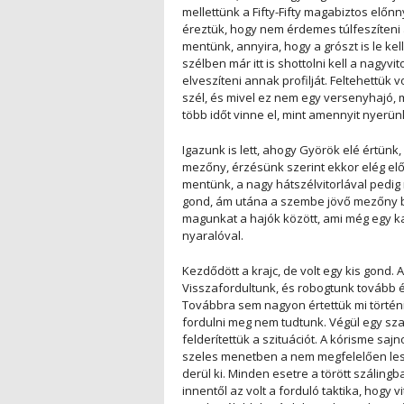
mellettünk a Fifty-Fifty magabiztos előn
éreztük, hogy nem érdemes túlfeszíteni 
mentünk, annyira, hogy a grószt is le kel
szélben már itt is shottolni kell a nagyv
elveszíteni annak profilját. Feltehettük v
szél, és mivel ez nem egy versenyhajó, 
több időt vinne el, mint amennyit nyerün
Igazunk is lett, ahogy Györök elé értünk,
mezőny, érzésünk szerint ekkor elég előke
mentünk, a nagy hátszélvitorlával pedig n
gond, ám utána a szembe jövő mezőny bi
magunkat a hajók között, ami még egy ka
nyaralóval.
Kezdődött a krajc, de volt egy kis gond. 
Visszafordultunk, és robogtunk tovább és
Továbbra sem nagyon értettük mi történik,
fordulni meg nem tudtunk. Végül egy sza
felderítettük a szituációt. A kórisme sajn
szeles menetben a nem megfelelően lesp
derül ki. Minden esetre a törött száling
innentől az volt a forduló taktika, hogy v