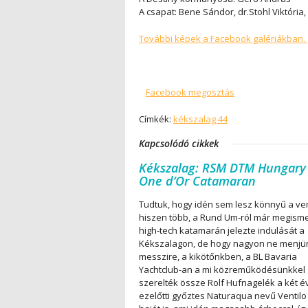
A csapat: Bene Sándor, dr.Stohl Viktória,
További képek a Facebook galériákban.
Facebook megosztás
Címkék:
kékszalag 44
Kapcsolódó cikkek
Kékszalag: RSM DTM Hungary 
One d’Or Catamaran
Tudtuk, hogy idén sem lesz könnyű a ve
hiszen több, a Rund Um-ról már megisme
high-tech katamarán jelezte indulását a
Kékszalagon, de hogy nagyon ne menjü
messzire, a kikötőnkben, a BL Bavaria
Yachtclub-an a mi közreműködésünkkel
szerelték össze Rolf Hufnagelék a két é
ezelőtti győztes Naturaqua nevű Ventilo