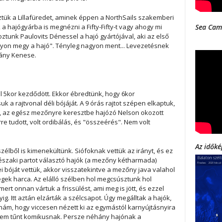
tük a Lillafüredet, aminek éppen a NorthSails szakemberi
k a hajógyárba is megnézni a Fifty-Fifty-t vagy ahogy mi
Sea Cam
oztunk Paulovits Dénessel a hajó gyártójával, aki az első
yon megy a hajó". Tényleg nagyon ment... Levezetésnek
rány Kenese.
l 5kor kezdődött. Ekkor ébredtünk, hogy 6kor
 a rajtvonal déli bójáját. A 9 órás rajtot szépen elkaptuk,
n, az egész mezőnyre keresztbe hajózó Nelson okozott
e tudott, volt ordibálás, és "összeérés". Nem volt
Az időké
szélből is kimenekültünk. Siófoknak vettük az irányt, és ez
 északi partot választó hajók (a mezőny kétharmada)
i bóját vettük, akkor visszatekintve a mezőny java valahol
degek harca. Az elálló szélben hol megcsúsztunk hol
mert onnan vártuk a frissülést, ami meg is jött, és ezzel
g. Itt aztán elzárták a szélcsapot. Úgy megálltak a hajók,
m, hogy viccesen nézett ki az egymástól karnyújtásnyira
 nem tűnt komikusnak. Persze néhány hajónak a