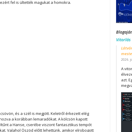
 ezért fel is ültették magukat a homokra.
Blogajá
Vitorlás
Látván
mester
2026. j
A vit
élveze
azt. E
megvá
övön, és a szél is megjött. Keletről érkezett elég
elhozva a korábban lemaradókat. A kölcsön kapott
ltűnt a Hanse, cserébe viszont fantasztikus tempót
ókat. Valahol Öszöd előtt lehettünk, amikor elrobogott