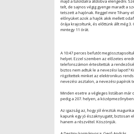
majd a túloldalra átdobva elengedni. Sz
telt, de sajnos végig gyenge maradt a sz
tetszett a hajónak. Reggel mire Tihany e
előnyüket azok a hajók akik mellett oda
órája krajcoltunk, és előttünk állt még 3
mintegy 11 órát.
A 10:47 perces befutót megössztapsoltuk
helyet. Ezzel szemben az előzetes eredm
telefonszámon értesítettük a rendezőség
biztos nem adtuk le a nevezési lapot!? K
rögzítettek minket az elektronikus rends
nevezési asztalon, a nevezési papírok t
Minden esetre a végleges listában már o
pedig a 207. helyen, a középmezőnyben 
Az igazság az, hogy jól éreztük magunkat
kapunk egy jó északnyugatit, biztosan e
hanem a részvétel. Köszönjük.
A Destiny kormányosa: Gerő András