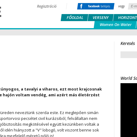
Regisztráció
vagy
FŐOLDAL
VERSENY
HORIZONT
Women On Water
Keresés
World Sa
zúnyogos, a tavalyi a viharos, ezt most krajcosnak
se hajón voltam vendég, ami azért más életérzést
 Füreden neveztünk szerda este. Ez meglepően simán
rtorvosi pecsétet civil kurázsiból, felvállaltan nem
hajóbiztosítás megkötésével együtt kezünkben voltak a
l idén hiányzott a "V" lobogó, volt viszont benne sok
ra megfelelő méretű póló is!