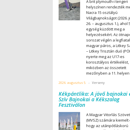
A brit plymouth-i tengeri
helyszínen rendezték m
Nacra 15 osztályú
Világbajnokságot (2026. j
26. – augusztus 1.), ahol 
egység küzdött meg a
helyezésekért. Az ötnap
sorozat végén a legfiata
magyar páros, a Litkey 
– Litkey Trisztán duó (PÖ
nyerte meg az U17-es
korosztályos értékelést,
miközben az összetett
mezőnyben a 11. helyen 
2026. augusztus 5.
-
Verseny
Kékpántlika: A jövő bajnokai 
Szív Bajnokai a Kékszalag
Fesztiválon
A Magyar Vitorlás Szöve
(MVSZ) számára kiemelt c
hogy az utánpótláskorú