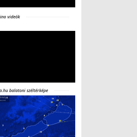
ino videók
p.hu balatoni széltérképe