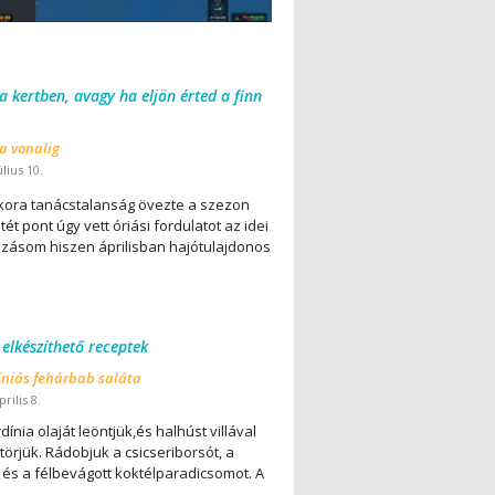
 a kertben, avagy ha eljön érted a finn
 a vonalig
úlius 10.
ora tanácstalanság övezte a szezon
ét pont úgy vett óriási fordulatot az idei
lázásom hiszen áprilisban hajótulajdonos
 elkészíthető receptek
íniás fehárbab saláta
rilis 8.
dínia olaját leöntjük,és halhúst villával
örjük. Rádobjuk a csicseriborsót, a
 és a félbevágott koktélparadicsomot. A
..