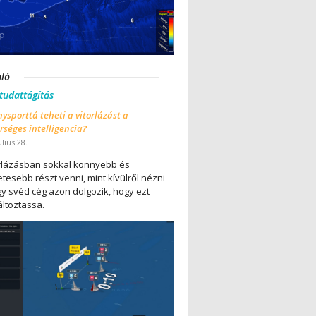
nló
 tudattágítás
ysporttá teheti a vitorlázást a
séges intelligencia?
úlius 28.
orlázásban sokkal könnyebb és
tesebb részt venni, mint kívülről nézni
gy svéd cég azon dolgozik, hogy ezt
ltoztassa.