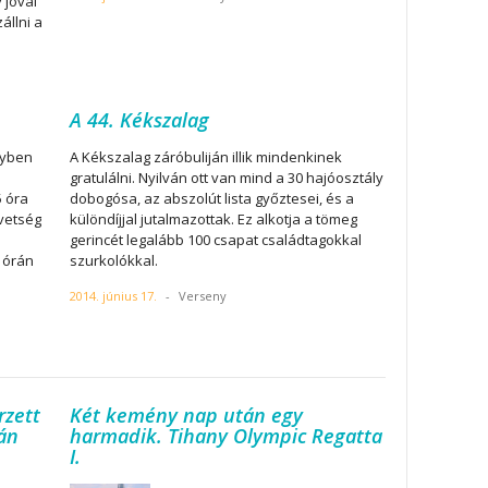
 jóval
állni a
A 44. Kékszalag
nyben
A Kékszalag záróbuliján illik mindenkinek
gratulálni. Nyilván ott van mind a 30 hajóosztály
5 óra
dobogósa, az abszolút lista győztesei, és a
övetség
különdíjjal jutalmazottak. Ez alkotja a tömeg
gerincét legalább 100 csapat családtagokkal
 órán
szurkolókkal.
2014. június 17.
-
Verseny
rzett
Két kemény nap után egy
tán
harmadik. Tihany Olympic Regatta
I.