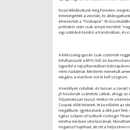
Kicsit tébláboltunk még Füreden, megnéz
trimmelgették a vitorláit, és átlátogattun
elneveztük a "Focikaput". Itt összetalálk
próbakör után csak annyit mondott "nag
egy sütikávé kombó a Karolinában, és i
A Kékszalag igazán csak csütörtök regge
kifuthassunk a BFYC-ből, és becélozhassuk
egyedül a rajt pillanatában balcsapáso
némi riadalmat. Mindenki menekült amerr
elegáns a manőver ezt le kell szögezni.
A kedélyek csitultak, és lassan a zavart 
jó húzásnak számított. Láttuk, ahogy az
folyamatosan lassul. Amikor mi a kenese
Csopak előtt lehetett. Itt kezdődött az i
megálltunk. Igyekeztünk a déli part felé, 
egész szépen el tudtunk csobogni Tihanyi
mintha mézben vitorláznának. Mondhatná
ringatózó hajóhad, de ott a helyszínen