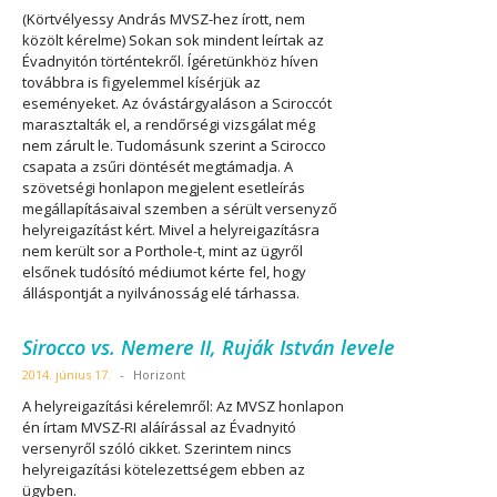
(Körtvélyessy András MVSZ-hez írott, nem
közölt kérelme) Sokan sok mindent leírtak az
Évadnyitón történtekről. Ígéretünkhöz híven
továbbra is figyelemmel kísérjük az
eseményeket. Az óvástárgyaláson a Sciroccót
marasztalták el, a rendőrségi vizsgálat még
nem zárult le. Tudomásunk szerint a Scirocco
csapata a zsűri döntését megtámadja. A
szövetségi honlapon megjelent esetleírás
megállapításaival szemben a sérült versenyző
helyreigazítást kért. Mivel a helyreigazításra
nem került sor a Porthole-t, mint az ügyről
elsőnek tudósító médiumot kérte fel, hogy
álláspontját a nyilvánosság elé tárhassa.
Sirocco vs. Nemere II, Ruják István levele
2014. június 17.
-
Horizont
A helyreigazítási kérelemről: Az MVSZ honlapon
én írtam MVSZ-RI aláírással az Évadnyitó
versenyről szóló cikket. Szerintem nincs
helyreigazítási kötelezettségem ebben az
ügyben.