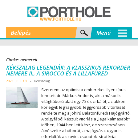
Belépés
Menü
Címke: nemereii
KÉKSZALAG LEGENDÁK: A KLASSZIKUS REKORDER
NEMERE II., A SIROCCO ÉS A LILLAFÜRED
2021. július 8.
-
Kékszalag
Szeretem az optimista embereket. Ilyen típus
lehetett dr. Márkus Andor is, aki a második
világháború alatt egy 75-ös cirkálót, az akkori
kor egyik legnagyobb, leggyorsabb vitorlását
rendelte meg a jóhírű Balatonfüredi Hajógyártól.
A tölgyfából készült vitorlás a „legalkalmasabb”
időben, 1944-ben lett kész, de szerencsésen
átvészelte a háborút, a hajógyárat ugyanis
elfoglalták a szovjet csapatok, stratégiai