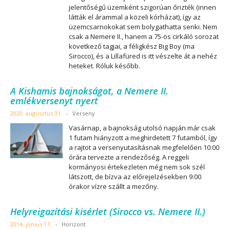
jelentőségű üzemként szigorúan őrizték (innen
látták el árammal a közeli kórházat), így az
üzemcsarnokokat sem bolygathatta senki. Nem
csak a Nemere II., hanem a 75-ös cirkáló sorozat
következő tagjai, a féligkész Big Boy (ma
Sirocco), és a Lillafüred is itt vészelte át a nehéz
heteket. Róluk később.
A Kishamis bajnokságot, a Nemere II.
emlékversenyt nyert
2020. augusztus 31.
-
Verseny
Vasárnap, a bajnokság utolsó napján már csak
1 futam hiányzott a meghirdetett 7 futamból, így
a rajtot a versenyutasításnak megfelelően 10:00
órára tervezte a rendezőség. A reggeli
kormányosi értekezleten még nem sok szél
látszott, de bízva az előrejelzésekben 9:00
órakor vízre szállt a mezőny.
Helyreigazítási kisérlet (Sirocco vs. Nemere II.)
2014. június 17.
-
Horizont