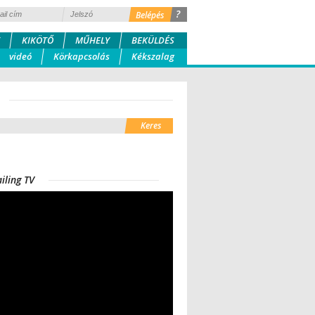
?
KIKÖTŐ
MŰHELY
BEKÜLDÉS
videó
Körkapcsolás
Kékszalag
iling TV