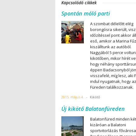
Kapcsolódó cikkek
Spontán móló parti
A szombat délelőtt elég
borongósra sikerült, visz
időzítéssel pont akkor áll
eső, amikor a Marina Fű
kiszálltunk az autóból.
Nagyjából 5 perce voltun
kikötőben, mikor hírét ve
hogy néhány sporttársu
éppen Badacsonyból jö
visszafelé, míg lesz, aki 
indul nyugatnak, hogy a
Füreden találkozzanak.
2015. május 4.
-
Kikötő
Új kikötő Balatonfüreden
Balatonfüred minden ké
kizáróan a Balatoni
sportvitorlázás fővárosa