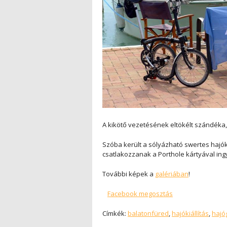
A kikötő vezetésének eltökélt szándéka, 
Szóba került a sólyázható swertes hajó
csatlakozzanak a Porthole kártyával ing
További képek a
galériában
!
Facebook megosztás
Címkék:
balatonfüred
,
hajókiállítás
,
hajó