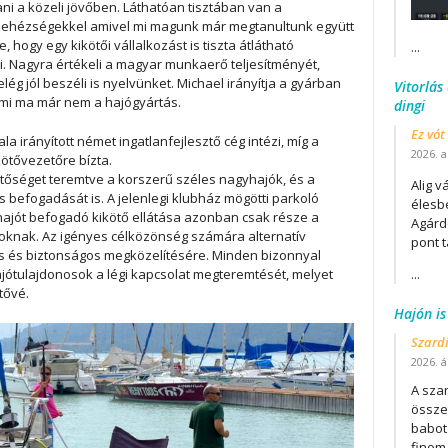
ni a közeli jövőben. Láthatóan tisztában van a
nehézségekkel amivel mi magunk már megtanultunk együtt
hogy egy kikötői vállalkozást is tiszta átlátható
...
 Nagyra értékeli a magyar munkaerő teljesítményét,
elég jól beszéli is nyelvünket. Michael irányítja a gyárban
Vitorlás
 ami ma már nem a hajógyártás.
dingi
Ez vót
la irányított német ingatlanfejlesztő cég intézi, míg a
2026. a
kötővezetőre bízta.
etőséget teremtve a korszerű széles nagyhajók, és a
Alig v
befogadását is. A jelenlegi klubház mögötti parkoló
élesb
 hajót befogadó kikötő ellátása azonban csak része a
Agárd
ásoknak. Az igényes célközönség számára alternatív
pont t
yors és biztonságos megközelítésére. Minden bizonnyal
ajótulajdonosok a légi kapcsolat megteremtését, melyet
...
tővé.
Hajón is
Szard
2026. áp
A szar
összet
babot
finom.