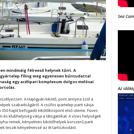
Sea Cam
en mindmáig félreeső helynek tűnt. A
 gyártelep fíling meg egyenesen bűntudattal
éhaság egy acélipari komplexum dolgos melósai
portolás.
Az időké
szélyezzen. A Hajógyári kikötő, pont annyira szól a
épek szabadságáról. A csúfos ipartelep parti sávja
n 350 hajót befogadó kikötőközpont első üteme. Füves
 és klubhelyiség várja a látogatókat. A vízes helységek
onyha remek, kényelmes kikötőhelyek korszerű parti
ek teszik kényelmessé az itt tartózkodást.