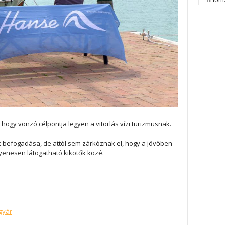
hogy vonzó célpontja legyen a vitorlás vízi turizmusnak.
k befogadása, de attól sem zárkóznak el, hogy a jövőben
yenesen látogatható kikötők közé.
gyár