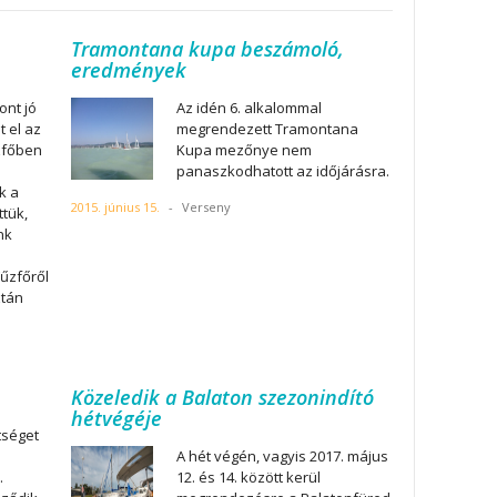
Tramontana kupa beszámoló,
eredmények
ont jó
Az idén 6. alkalommal
t el az
megrendezett Tramontana
zfőben
Kupa mezőnye nem
panaszkodhatott az időjárásra.
k a
2015. június 15.
-
Verseny
ttük,
nk
n
Fűzfőről
ztán
Közeledik a Balaton szezonindító
hétvégéje
tséget
A hét végén, vagyis 2017. május
.
12. és 14. között kerül