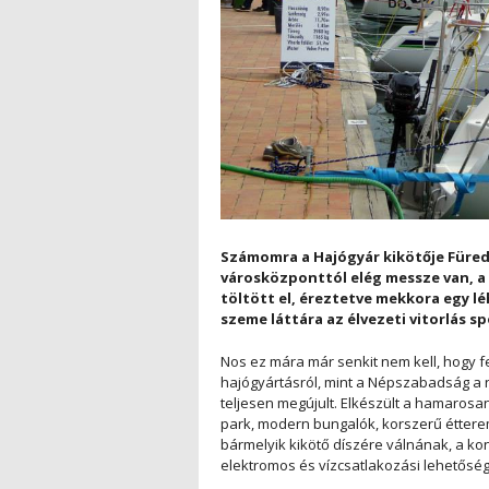
Számomra a Hajógyár kikötője Füred
városközponttól elég messze van, a
töltött el, éreztetve mekkora egy l
szeme láttára az élvezeti vitorlás s
Nos ez mára már senkit nem kell, hogy fe
hajógyártásról, mint a Népszabadság a n
teljesen megújult. Elkészült a hamarosa
park, modern bungalók, korszerű étterem
bármelyik kikötő díszére válnának, a k
elektromos és vízcsatlakozási lehetőség