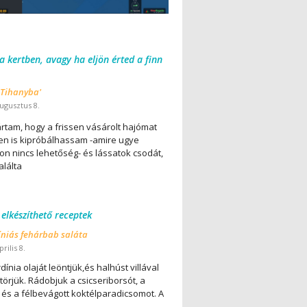
 a kertben, avagy ha eljön érted a finn
 Tihanyba'
ugusztus 8.
ártam, hogy a frissen vásárolt hajómat
en is kipróbálhassam -amire ugye
on nincs lehetőség- és lássatok csodát,
alálta
 elkészíthető receptek
íniás fehárbab saláta
rilis 8.
dínia olaját leöntjük,és halhúst villával
örjük. Rádobjuk a csicseriborsót, a
 és a félbevágott koktélparadicsomot. A
..