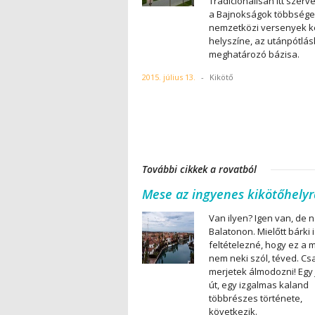
Tradicionálisan itt szerv
a Bajnokságok többsége
nemzetközi versenyek 
helyszíne, az utánpótlá
meghatározó bázisa.
2015. július 13.
-
Kikötő
További cikkek a rovatból
Mese az ingyenes kikötőhelyr
Van ilyen? Igen van, de 
Balatonon. Mielőtt bárki 
feltételezné, hogy ez a 
nem neki szól, téved. Cs
merjetek álmodozni! Egy 
út, egy izgalmas kaland
többrészes története,
következik.