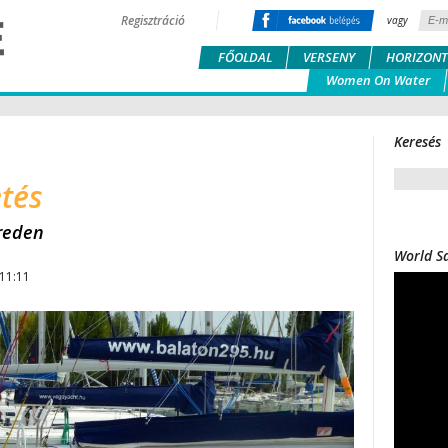
Regisztráció
vagy
FŐOLDAL
VERSENY
HORIZONT
Women On Water
Keresés
tés
reden
World Sa
 11:11