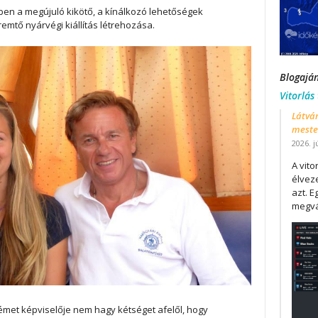
szben a megújuló kikötő, a kínálkozó lehetőségek
tő nyárvégi kiállítás létrehozása.
Blogajá
Vitorlás
Látván
mester
2026. j
A vit
élveze
azt. E
megvá
émet képviselője nem hagy kétséget afelől, hogy