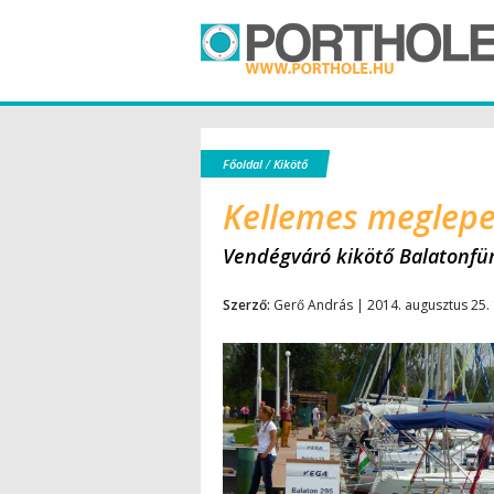
Főoldal
/
Kikötő
Kellemes meglepe
Vendégváró kikötő Balatonfü
Szerző:
Gerő András | 2014. augusztus 25.