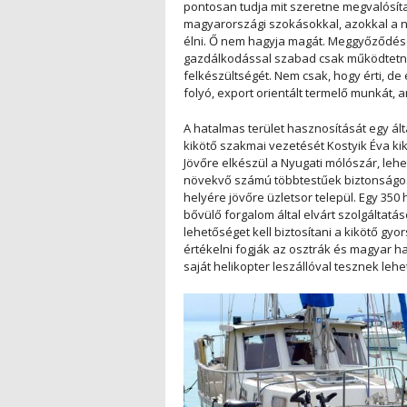
pontosan tudja mit szeretne megvalósíta
magyarországi szokásokkal, azokkal a 
élni. Ő nem hagyja magát. Meggyőződése, 
gazdálkodással szabad csak működtetni.
felkészültségét. Nem csak, hogy érti, de 
folyó, export orientált termelő munkát,
A hatalmas terület hasznosítását egy álta
kikötő szakmai vezetését Kostyik Éva ki
Jövőre elkészül a Nyugati mólószár, leh
növekvő számú többtestűek biztonságos 
helyére jövőre üzletsor települ. Egy 350
bővülő forgalom által elvárt szolgáltat
lehetőséget kell biztosítani a kikötő g
értékelni fogják az osztrák és magyar h
saját helikopter leszállóval tesznek lehe