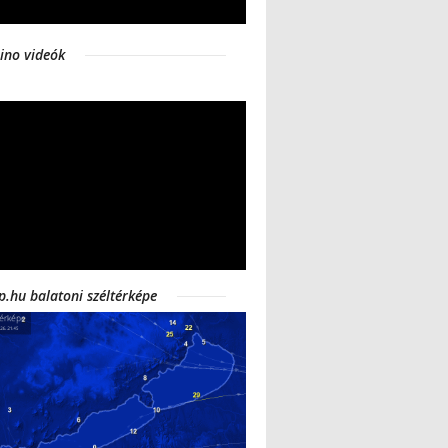
ino videók
p.hu balatoni széltérképe