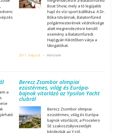
eződik
megrendezésre a Balatonfüred
,
Boat Show, mely a tó legújabb
kedvenc
hajó és vízi sport kiállítása. A Dr.
sképzés
Bóka Istvánnak, Balatonfüred
polgármesterének védnöksége
alatt megrendezésre kerülő
esemény a Balatonfüredi
Hajógyári Kikötőben várja a
látogatókat.
2017. május 8.
-
Horizont
ől
Berecz Zsombor olimpiai
ezüstérmes, világ és Európa-
nem a
bajnok vitorlázó az Ypsilon Yacht
is
clubról
mese
ak
Berecz Zsombor olimpiai
járható
ezüstérmes, világ és Európa-
bajnok vitorlázót, a Procelero
SE szakosztályvezetőjét
kérdeztük az Y-ról.