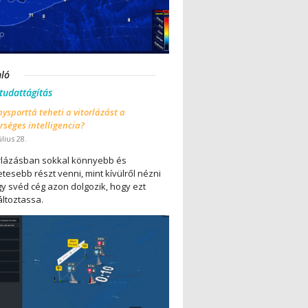
nló
 tudattágítás
ysporttá teheti a vitorlázást a
séges intelligencia?
úlius 28.
orlázásban sokkal könnyebb és
tesebb részt venni, mint kívülről nézni
gy svéd cég azon dolgozik, hogy ezt
ltoztassa.