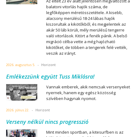
Az eltelt 23 év alatt jelentősen megváltozott a
balatoni vitorlás hajók száma, de
legfőképpen méretösszetétele. A kisebb,
alacsony merülésű 18-24 lábas hajók
kiszorultak a kikötőkből, és megjelentek az
akár 50 láb körüli, mély merülésű tengerre
való vitorlások. Kitört a fenék pánik. A belső
migráció célba vette a még hajózható
kikötőket, de többen a tengerek felé vették,
veszik az irányt.
2026. augusztus 5.
-
Horizont
Emlékezzünk együtt Tuss Miklósra!
Vannak emberek, akik nemcsak versenyeket
nyernek, hanem egy egész közösség
szívében hagynak nyomot.
2026. július 22.
-
Horizont
Verseny nélkül nincs progresszió
Mint minden sportban, a kitesurfben is az