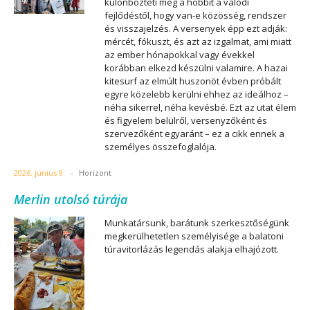
különbözteti meg a hobbit a valódi
fejlődéstől, hogy van-e közösség, rendszer
és visszajelzés. A versenyek épp ezt adják:
mércét, fókuszt, és azt az izgalmat, ami miatt
az ember hónapokkal vagy évekkel
korábban elkezd készülni valamire. A hazai
kitesurf az elmúlt huszonöt évben próbált
egyre közelebb kerülni ehhez az ideálhoz –
néha sikerrel, néha kevésbé. Ezt az utat élem
és figyelem belülről, versenyzőként és
szervezőként egyaránt – ez a cikk ennek a
személyes összefoglalója.
2026. június 9.
-
Horizont
Merlin utolsó túrája
Munkatársunk, barátunk szerkesztőségünk
megkerülhetetlen személyisége a balatoni
túravitorlázás legendás alakja elhajózott.