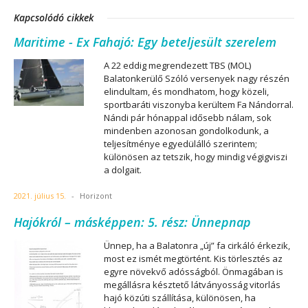
Kapcsolódó cikkek
Maritime - Ex Fahajó: Egy beteljesült szerelem
A 22 eddig megrendezett TBS (MOL)
Balatonkerülő Szóló versenyek nagy részén
elindultam, és mondhatom, hogy közeli,
sportbaráti viszonyba kerültem Fa Nándorral.
Nándi pár hónappal idősebb nálam, sok
mindenben azonosan gondolkodunk, a
teljesítménye egyedülálló szerintem;
különösen az tetszik, hogy mindig végigviszi
a dolgait.
2021. július 15.
-
Horizont
Hajókról – másképpen: 5. rész: Ünnepnap
Ünnep, ha a Balatonra „új” fa cirkáló érkezik,
most ez ismét megtörtént. Kis törlesztés az
egyre növekvő adósságból. Önmagában is
megállásra késztető látványosság vitorlás
hajó közúti szállítása, különösen, ha