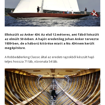
Elkészült az Anker 434. Az első 12 méteres, ami fából készült
az elmúlt 50 évben. A hajót eredetileg Johan Anker tervezte
1939-ben, de a háború kitörése miatt a No.434 nem került
megépítésre.
A Robbe&Berking Classic által az eredeti rajzokből készült hajó
teljes hossza 71 láb, vízvonala 54 láb.