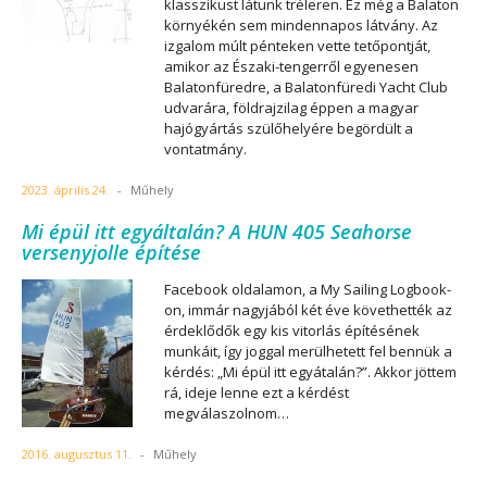
klasszikust látunk tréleren. Ez még a Balaton
környékén sem mindennapos látvány. Az
izgalom múlt pénteken vette tetőpontját,
amikor az Északi-tengerről egyenesen
Balatonfüredre, a Balatonfüredi Yacht Club
udvarára, földrajzilag éppen a magyar
hajógyártás szülőhelyére begördült a
vontatmány.
2023. április 24.
-
Műhely
Mi épül itt egyáltalán? A HUN 405 Seahorse
versenyjolle építése
Facebook oldalamon, a My Sailing Logbook-
on, immár nagyjából két éve követhették az
érdeklődők egy kis vitorlás építésének
munkáit, így joggal merülhetett fel bennük a
kérdés: „Mi épül itt egyátalán?”. Akkor jöttem
rá, ideje lenne ezt a kérdést
megválaszolnom…
2016. augusztus 11.
-
Műhely