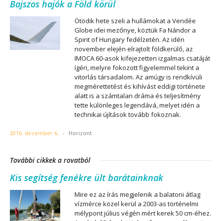
Bajszos hajók a Föld körül
Ötödik hete szeli a hullámokat a Vendée
Globe idei mezőnye, köztük Fa Nándor a
Spirit of Hungary fedélzetén. Az idén
november elején elrajtolt földkerülő, az
IMOCA 60-asok kifejezetten izgalmas csatáját
ígéri, melyre fokozott figyelemmel tekint a
vitorlás társadalom. Az amúgy is rendkívüli
megmérettetést és kihívást eddigi története
alatt is a számtalan dráma és teljesítmény
tette különleges legendává, melyet idén a
technikai újítások tovább fokoznak.
2016. december 6.
-
Horizont
További cikkek a rovatból
Kis segítség fenékre ült barátainknak
Mire ez az írás megjelenik a balatoni átlag
vízmérce közel kerül a 2003-as történelmi
mélypont július végén mért kerek 50 cm-éhez.