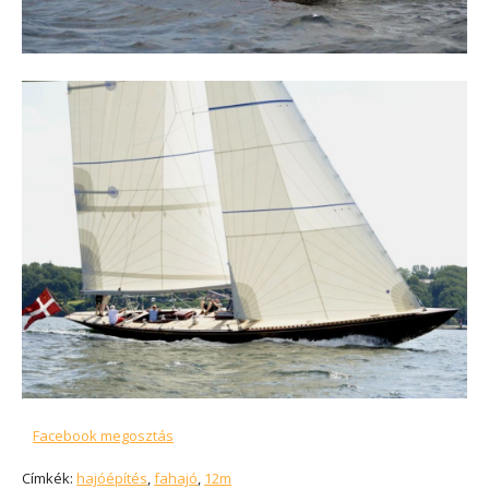
Facebook megosztás
Címkék:
hajóépítés
,
fahajó
,
12m