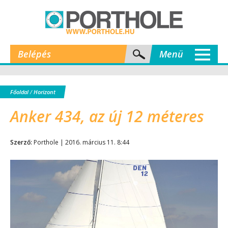
Belépés
Menü
Főoldal
/
Horizont
Anker 434, az új 12 méteres
Szerző:
Porthole | 2016. március 11. 8:44