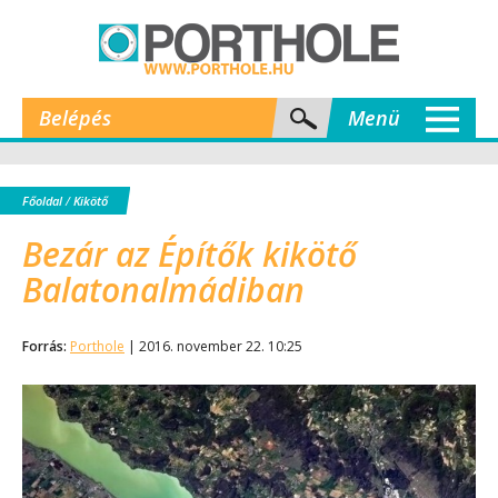
Belépés
Menü
Főoldal
/
Kikötő
Bezár az Építők kikötő
Balatonalmádiban
Forrás:
Porthole
| 2016. november 22. 10:25