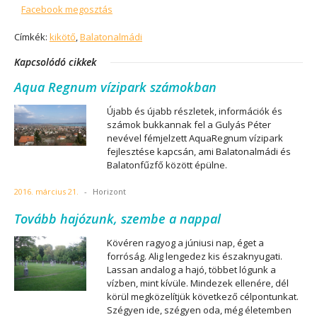
Facebook megosztás
Címkék:
kikötő
,
Balatonalmádi
Kapcsolódó cikkek
Aqua Regnum vízipark számokban
Újabb és újabb részletek, információk és
számok bukkannak fel a Gulyás Péter
nevével fémjelzett AquaRegnum vízipark
fejlesztése kapcsán, ami Balatonalmádi és
Balatonfűzfő között épülne.
2016. március 21.
-
Horizont
Tovább hajózunk, szembe a nappal
Kövéren ragyog a júniusi nap, éget a
forróság. Alig lengedez kis északnyugati.
Lassan andalog a hajó, többet lógunk a
vízben, mint kívüle. Mindezek ellenére, dél
körül megközelítjük következő célpontunkat.
Szégyen ide, szégyen oda, még életemben