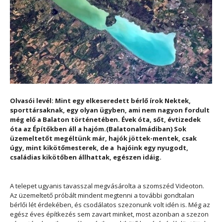
Olvasói levél: Mint egy elkeseredett bérlő írok Nektek,
sporttársaknak, egy olyan ügyben, ami nem nagyon fordult
még elő a Balaton történetében. Évek óta, sőt, évtizedek
óta az Építőkben áll a hajóm.(Balatonalmádiban) Sok
üzemeltetőt megéltünk már, hajók jöttek-mentek, csak
úgy, mint kikötőmesterek, de a hajóink egy nyugodt,
családias kikötőben állhattak, egészen idáig.
A telepet ugyanis tavasszal megvásárolta a szomszéd Videoton.
Az üzemeltető próbált mindent megtenni a további gondtalan
bérlői lét érdekében, és csodálatos szezonunk volt idén is. Még az
egész éves építkezés sem zavart minket, most azonban a szezon