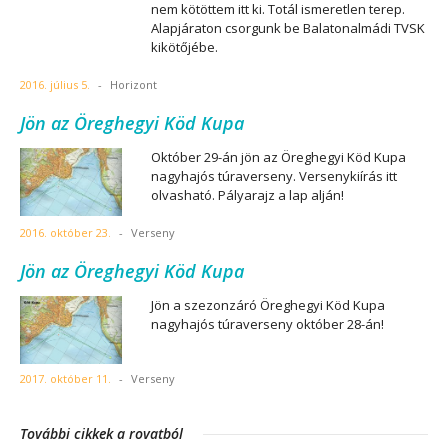
nem kötöttem itt ki. Totál ismeretlen terep.
Alapjáraton csorgunk be Balatonalmádi TVSK
kikötőjébe.
2016. július 5.
-
Horizont
Jön az Öreghegyi Köd Kupa
Október 29-án jön az Öreghegyi Köd Kupa
nagyhajós túraverseny. Versenykiírás itt
olvasható. Pályarajz a lap alján!
2016. október 23.
-
Verseny
Jön az Öreghegyi Köd Kupa
Jön a szezonzáró Öreghegyi Köd Kupa
nagyhajós túraverseny október 28-án!
2017. október 11.
-
Verseny
További cikkek a rovatból