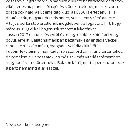
végeztével egyik napról a másikra a kikötő bezárásáról döntöttek,
elküldenek majdnem 40 hajót és kiürítik a telepet, mert zavarja
őket a sok hajó. Az üzemeltető klub, az ÉVSC is értetlenül áll a
döntés előtt, megmondom őszintén, senki sem számított erre.
A teljes bérlői stáb értetlenül, megdöbbenve fogadta a hírt, hogy
március 31-ig el kell hagynunk szeretett kikötőnket.
Lassan 2017-et írunk, és évről-évre egyre több kikötő épül vagy
bővül, erre itt, Balatonalmádiban bezárnak egy engedélyekkel
rendelkező, szép múltú, nyugodt, családias kikötőt.
Tudom, levelemmel nem tudom visszafordítani már a történteket,
de remélem eljut hozzátok, és még sok más vitorlázótársamhoz,
hogy tudják, mik történnek a Balaton körül, mert a pénz az úr, csak
a pénz nem mindig jár ésszel.
Név a szerkesztőségben