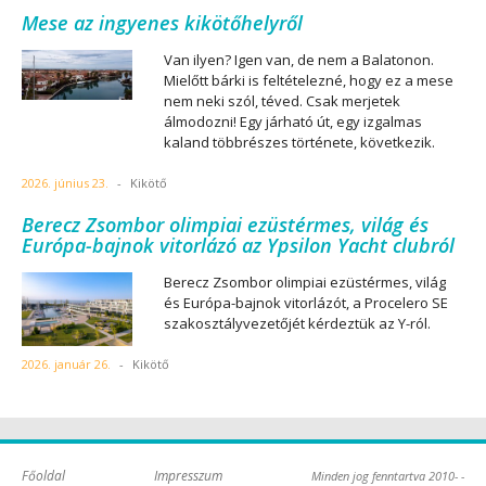
Mese az ingyenes kikötőhelyről
Van ilyen? Igen van, de nem a Balatonon.
Mielőtt bárki is feltételezné, hogy ez a mese
nem neki szól, téved. Csak merjetek
álmodozni! Egy járható út, egy izgalmas
kaland többrészes története, következik.
2026. június 23.
-
Kikötő
Berecz Zsombor olimpiai ezüstérmes, világ és
Európa-bajnok vitorlázó az Ypsilon Yacht clubról
Berecz Zsombor olimpiai ezüstérmes, világ
és Európa-bajnok vitorlázót, a Procelero SE
szakosztályvezetőjét kérdeztük az Y-ról.
2026. január 26.
-
Kikötő
Főoldal
Impresszum
Minden jog fenntartva 2010- -