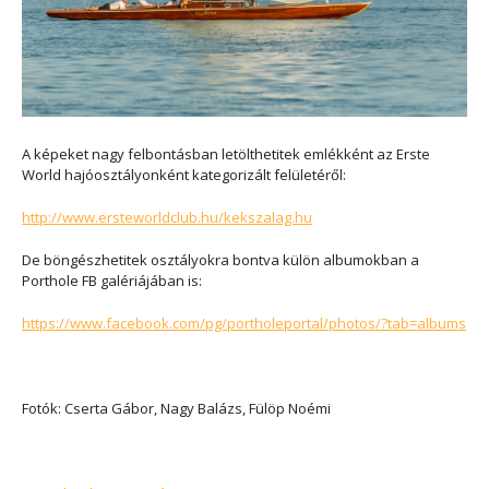
A képeket nagy felbontásban letölthetitek emlékként az Erste
World hajóosztályonként kategorizált felületéről:
http://www.ersteworldclub.hu/kekszalag.hu
De böngészhetitek osztályokra bontva külön albumokban a
Porthole FB galériájában is:
https://www.facebook.com/pg/portholeportal/photos/?tab=albums
Fotók: Cserta Gábor, Nagy Balázs, Fülöp Noémi