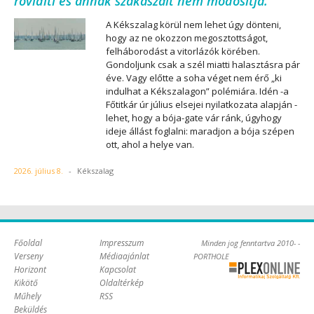
rövidíti és annak szakaszait nem módosítja.”
A Kékszalag körül nem lehet úgy dönteni,
hogy az ne okozzon megosztottságot,
felháborodást a vitorlázók körében.
Gondoljunk csak a szél miatti halasztásra pár
éve. Vagy előtte a soha véget nem érő „ki
indulhat a Kékszalagon” polémiára. Idén -a
Főtitkár úr július elsejei nyilatkozata alapján -
lehet, hogy a bója-gate vár ránk, úgyhogy
ideje állást foglalni: maradjon a bója szépen
ott, ahol a helye van.
2026. július 8.
-
Kékszalag
Főoldal
Impresszum
Minden jog fenntartva 2010- -
Verseny
Médiaajánlat
PORTHOLE
Horizont
Kapcsolat
Online Kft. -
Kikötő
Oldaltérkép
Szoftverfejlesztés,
Műhely
RSS
tárhelybérlés
Beküldés