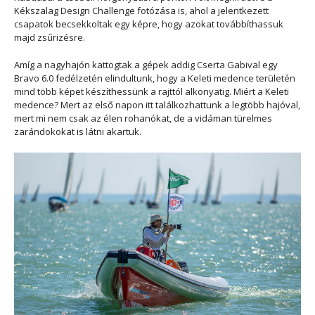
Kékszalag Design Challenge fotózása is, ahol a jelentkezett
csapatok becsekkoltak egy képre, hogy azokat továbbíthassuk
majd zsűrizésre.
Amíg a nagyhajón kattogtak a gépek addig Cserta Gabival egy
Bravo 6.0 fedélzetén elindultunk, hogy a Keleti medence területén
mind több képet készíthessünk a rajttól alkonyatig. Miért a Keleti
medence? Mert az első napon itt találkozhattunk a legtöbb hajóval,
mert mi nem csak az élen rohanókat, de a vidáman türelmes
zarándokokat is látni akartuk.