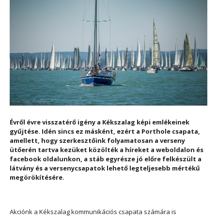
Évről évre visszatérő igény a Kékszalag képi emlékeinek
gyűjtése. Idén sincs ez másként, ezért a Porthole csapata,
amellett, hogy szerkesztőink folyamatosan a verseny
ütőerén tartva kezüket közölték a híreket a weboldalon és
facebook oldalunkon, a stáb egyrésze jó előre felkészült a
látvány és a versenycsapatok lehető legteljesebb mértékű
megörökítésére.
Akciónk a Kékszalag kommunikációs csapata számára is