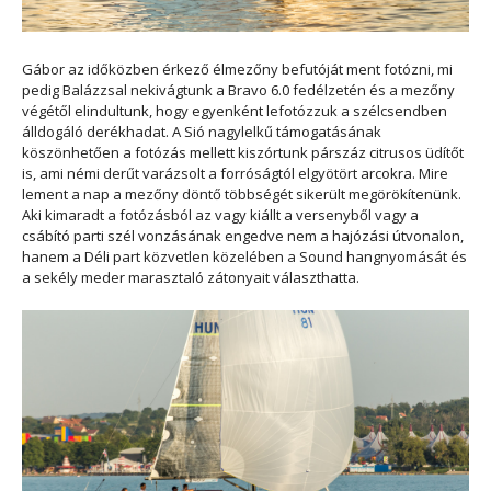
Gábor az időközben érkező élmezőny befutóját ment fotózni, mi
pedig Balázzsal nekivágtunk a Bravo 6.0 fedélzetén és a mezőny
végétől elindultunk, hogy egyenként lefotózzuk a szélcsendben
álldogáló derékhadat. A Sió nagylelkű támogatásának
köszönhetően a fotózás mellett kiszórtunk párszáz citrusos üdítőt
is, ami némi derűt varázsolt a forróságtól elgyötört arcokra. Mire
lement a nap a mezőny döntő többségét sikerült megörökítenünk.
Aki kimaradt a fotózásból az vagy kiállt a versenyből vagy a
csábító parti szél vonzásának engedve nem a hajózási útvonalon,
hanem a Déli part közvetlen közelében a Sound hangnyomását és
a sekély meder marasztaló zátonyait választhatta.