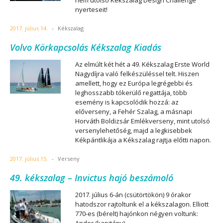
nem utolsó Kékszalag Design Challenge
nyerteseit!
2017. július 14.
-
Kékszalag
Volvo Körkapcsolás Kékszalag Kiadás
Az elmúlt két hét a 49. Kékszalag Erste World
Nagydíjra való felkészüléssel telt. Hiszen
amellett, hogy ez Európa legrégebbi és
leghosszabb tókerülő regattája, több
esemény is kapcsolódik hozzá: az
előverseny, a Fehér Szalag, a másnapi
Horváth Boldizsár Emlékverseny, mint utolsó
versenylehetőség, majd a legkisebbek
Kékpántlikája a Kékszalag rajtja előtti napon.
2017. július 15.
-
Verseny
49. kékszalag – Invictus hajó beszámoló
2017. július 6-án (csütörtökön) 9 órakor
hatodszor rajtoltunk el a kékszalagon. Elliott
770-es (bérelt) hajónkon négyen voltunk: