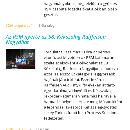
hagyományoknak megfelelően a győztes
RSM csapata fogadta őket a célban. Szép
gesztus!
2026. augusztus 1.
-
Kékszalag
Az RSM nyerte az 58. Kékszalag Raiffeisen
Nagydíjat
Fordulatos, izgalmas 13 óra 27 perces
vitorlázást követően az RSM katamarán
szelte át elsőként a célvonalat az 58.
Kékszalag Raiffeisen Nagydíjon, elhódítva
ezzel az abszolút kategória leggyorsabb
hajónak járó trófeát. Ezzel lezárult a
Raiffeisen Audi Fifty-Fifty éveken át tartó
egyeduralma, a címvédő és Kékszalag
rekorder katamarán hatalmas hajrával a
harmadik helyet szerezte meg. Másodikként
a legendás, 13-szoros Kékszalag-győztes
Litkey Farkas futott be a Process Solutions
fedélzetén.
2026. július 31.
-
Kékszalag