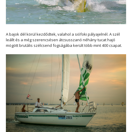
A bajok dél körül kezdődtek, valahol a siófoki pályajelnél. A szél
leállt és a még szerencsésen átcsusszanó néhány tucat hajó
mögött brutális szélcsend fogságába került több mint 400 csapat.