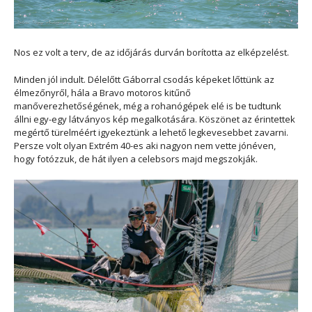
Nos ez volt a terv, de az időjárás durván borította az elképzelést.
Minden jól indult. Délelőtt Gáborral csodás képeket lőttünk az
élmezőnyről, hála a Bravo motoros kitűnő
manőverezhetőségének, még a rohanógépek elé is be tudtunk
állni egy-egy látványos kép megalkotására. Köszönet az érintettek
megértő türelméért igyekeztünk a lehető legkevesebbet zavarni.
Persze volt olyan Extrém 40-es aki nagyon nem vette jónéven,
hogy fotózzuk, de hát ilyen a celebsors majd megszokják.