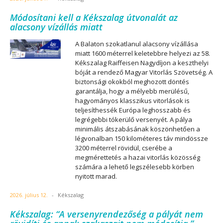
Módosítani kell a Kékszalag útvonalát az
alacsony vízállás miatt
A Balaton szokatlanul alacsony vízállása
miatt 1600 méterrel keletebbre helyezi az 58.
Kékszalag Raiffeisen Nagydíjon a keszthelyi
bóját a rendező Magyar Vitorlás Szövetség. A
biztonsági okokból meghozott döntés
garantálja, hogy a mélyebb merülésű,
hagyományos klasszikus vitorlások is
teljesíthessék Európa leghosszabb és
legrégebbi tókerülő versenyét. A pálya
minimális átszabásának köszönhetően a
légvonalban 150 kilométeres táv mindössze
3200 méterrel rövidül, cserébe a
megmérettetés a hazai vitorlás közösség
számára a lehető legszélesebb körben
nyitott marad.
2026. július 12.
-
Kékszalag
Kékszalag: “A versenyrendezőség a pályát nem