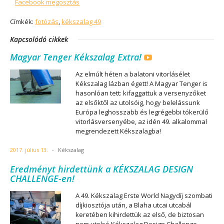
Facebook megosztás
Címkék:
fotózás
,
kékszalag 49
Kapcsolódó cikkek
Magyar Tenger Kékszalag Extra!
Az elmúlt héten a balatoni vitorlásélet
Kékszalag lázban égett! A Magyar Tenger is
hasonlóan tett: kifaggattuk a versenyzőket
az elsőktől az utolsóig, hogy belelássunk
Európa leghosszabb és legrégebbi tókerülő
vitorlásversenyébe, az idén 49. alkalommal
megrendezett Kékszalagba!
2017. július 13.
-
Kékszalag
Eredményt hirdettünk a KÉKSZALAG DESIGN
CHALLENGE-en!
A 49. Kékszalag Erste World Nagydíj szombati
díjkiosztója után, a Blaha utcai utcabál
keretében kihirdettük az első, de biztosan