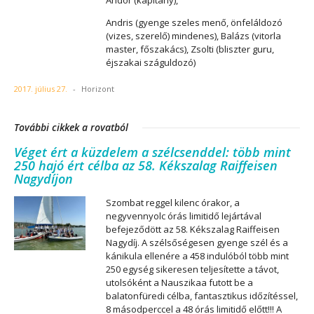
Andor (kapitány),
Andris (gyenge szeles menő, önfeláldozó
(vizes, szerelő) mindenes), Balázs (vitorla
master, főszakács), Zsolti (bliszter guru,
éjszakai száguldozó)
2017. július 27.
-
Horizont
További cikkek a rovatból
Véget ért a küzdelem a szélcsenddel: több mint
250 hajó ért célba az 58. Kékszalag Raiffeisen
Nagydíjon
Szombat reggel kilenc órakor, a
negyvennyolc órás limitidő lejártával
befejeződött az 58. Kékszalag Raiffeisen
Nagydíj. A szélsőségesen gyenge szél és a
kánikula ellenére a 458 indulóból több mint
250 egység sikeresen teljesítette a távot,
utolsóként a Nauszikaa futott be a
balatonfüredi célba, fantasztikus időzítéssel,
8 másodperccel a 48 órás limitidő előtt!!! A