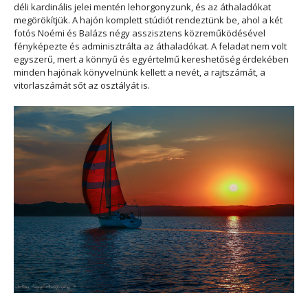
déli kardinális jelei mentén lehorgonyzunk, és az áthaladókat
megörökítjük. A hajón komplett stúdiót rendeztünk be, ahol a két
fotós Noémi és Balázs négy asszisztens közreműködésével
fényképezte és adminisztrálta az áthaladókat. A feladat nem volt
egyszerű, mert a könnyű és egyértelmű kereshetőség érdekében
minden hajónak könyvelnünk kellett a nevét, a rajtszámát, a
vitorlaszámát sőt az osztályát is.