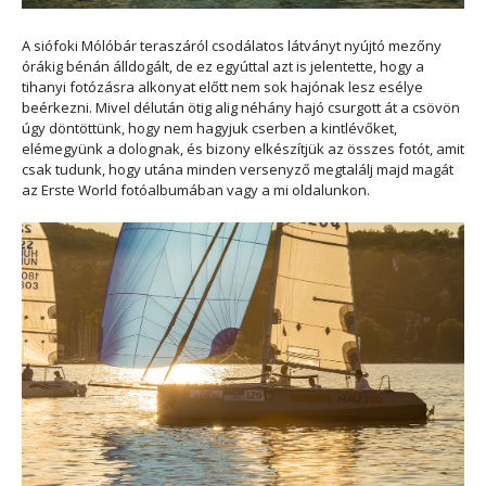
A siófoki Mólóbár teraszáról csodálatos látványt nyújtó mezőny
órákig bénán álldogált, de ez egyúttal azt is jelentette, hogy a
tihanyi fotózásra alkonyat előtt nem sok hajónak lesz esélye
beérkezni. Mivel délután ötig alig néhány hajó csurgott át a csövön
úgy döntöttünk, hogy nem hagyjuk cserben a kintlévőket,
elémegyünk a dolognak, és bizony elkészítjük az összes fotót, amit
csak tudunk, hogy utána minden versenyző megtalálj majd magát
az Erste World fotóalbumában vagy a mi oldalunkon.