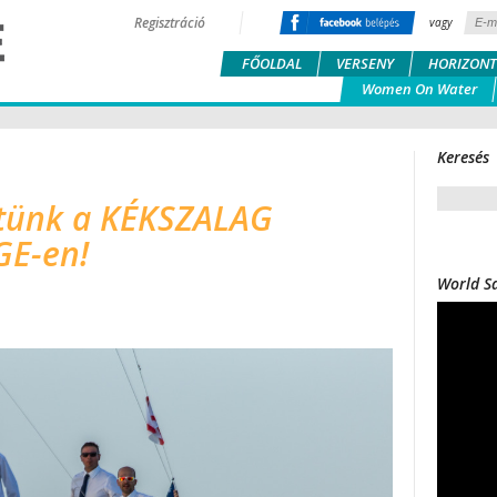
Regisztráció
vagy
FŐOLDAL
VERSENY
HORIZONT
Women On Water
Keresés
tünk a KÉKSZALAG
E-en!
World Sa