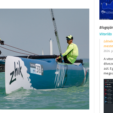
Blogajá
Vitorlás
Látván
mester
2026. j
A vit
élveze
azt. E
megvá