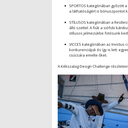
SPORTOS kategóriában győzött a H
a láthatóságért is bónuszpontot k
STÍLUSOS kategóriában a Restless
álló szettel. A fiúk a siófoki kán
stílusos jelmezükbe fotósunk ked
VICCES kategóriában az Invictus c
konkurenciájuk és így is lett: eg
csúcsára emelte őket.
A Kékszalag Design Challenge részleteir