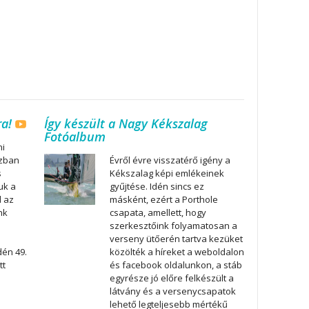
ra!
Így készült a Nagy Kékszalag
Fotóalbum
ni
ázban
Évről évre visszatérő igény a
s
Kékszalag képi emlékeinek
uk a
gyűjtése. Idén sincs ez
l az
másként, ezért a Porthole
nk
csapata, amellett, hogy
szerkesztőink folyamatosan a
verseny ütőerén tartva kezüket
dén 49.
közölték a híreket a weboldalon
tt
és facebook oldalunkon, a stáb
egyrésze jó előre felkészült a
látvány és a versenycsapatok
lehető legteljesebb mértékű