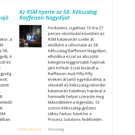
Az RSM nyerte az 58. Kékszalag
hajó
Raiffeisen Nagydíjat
Fordulatos, izgalmas 13 óra 27
perces vitorlázást követően az
akor, a
RSM katamarán szelte át
dő
elsőként a célvonalat az 58.
z 58.
Kékszalag Raiffeisen Nagydíjon,
ydíj. A
elhódítva ezzel az abszolút
zél és
kategória leggyorsabb hajónak
8
járó trófeát. Ezzel lezárult a
egység
Raiffeisen Audi Fifty-Fifty
ávot,
éveken át tartó egyeduralma, a
utott
címvédő és Kékszalag rekorder
,
katamarán hatalmas hajrával a
 8
harmadik helyet szerezte meg.
imitidő
Másodikként a legendás, 13-
ak
szoros Kékszalag-győztes
RSM
Litkey Farkas futott be a
élban.
Process Solutions fedélzetén.
2026. július 31.
-
Kékszalag