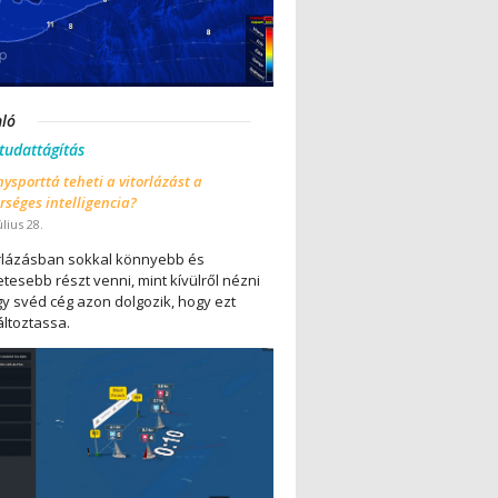
nló
 tudattágítás
ysporttá teheti a vitorlázást a
séges intelligencia?
úlius 28.
orlázásban sokkal könnyebb és
tesebb részt venni, mint kívülről nézni
gy svéd cég azon dolgozik, hogy ezt
ltoztassa.