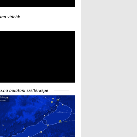
ino videók
p.hu balatoni széltérképe