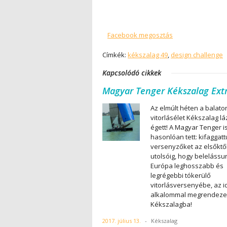
Facebook megosztás
Címkék:
kékszalag 49
,
design challenge
Kapcsolódó cikkek
Magyar Tenger Kékszalag Ext
Az elmúlt héten a balato
vitorlásélet Kékszalag l
égett! A Magyar Tenger i
hasonlóan tett: kifaggatt
versenyzőket az elsőktő
utolsóig, hogy belelássu
Európa leghosszabb és
legrégebbi tókerülő
vitorlásversenyébe, az i
alkalommal megrendeze
Kékszalagba!
2017. július 13.
-
Kékszalag