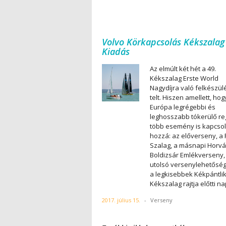
Volvo Körkapcsolás Kékszalag
Kiadás
Az elmúlt két hét a 49.
Kékszalag Erste World
Nagydíjra való felkészül
telt. Hiszen amellett, hog
Európa legrégebbi és
leghosszabb tókerülő reg
több esemény is kapcsol
hozzá: az előverseny, a
Szalag, a másnapi Horvá
Boldizsár Emlékverseny,
utolsó versenylehetőség
a legkisebbek Kékpántlik
Kékszalag rajtja előtti n
2017. július 15.
-
Verseny