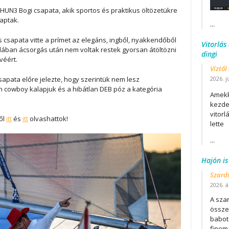
UN3 Bogi csapata, akik sportos és praktikus öltözetükre
aptak.
...
 csapata vitte a prímet az elegáns, ingből, nyakkendőből
Vitorlás
ikulában ácsorgás után nem voltak restek gyorsan átöltözni
dingi
véért.
Víztől
sapata előre jelezte, hogy szerintük nem lesz
2026. j
yen cowboy kalapjuk és a hibátlan DEB póz a kategória
Amekk
kezdet
vitor
ől
itt
és
itt
olvashattok!
lette
...
Hajón is
Szard
2026. áp
A szar
összet
babot
finom.