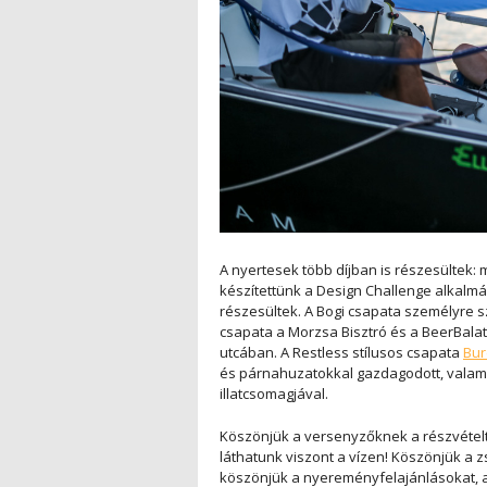
A nyertesek több díjban is részesültek: 
készítettünk a Design Challenge alkalmá
részesültek. A Bogi csapata személyre sza
csapata a Morzsa Bisztró és a BeerBalato
utcában. A Restless stílusos csapata
Bu
és párnahuzatokkal gazdagodott, valam
illatcsomagjával.
Köszönjük a versenyzőknek a részvételt,
láthatunk viszont a vízen! Köszönjük a
köszönjük a nyereményfelajánlásokat, 