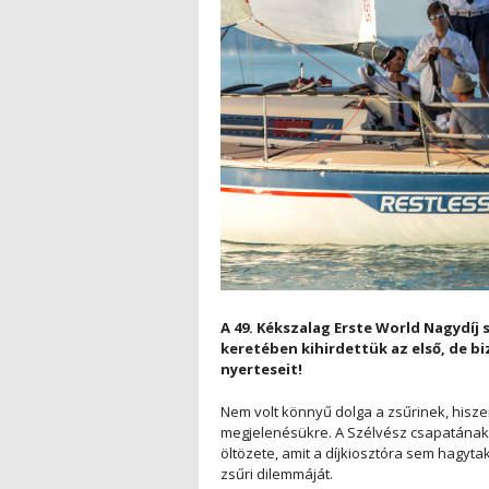
A 49. Kékszalag Erste World Nagydíj 
keretében kihirdettük az első, de b
nyerteseit!
Nem volt könnyű dolga a zsűrinek, hisze
megjelenésükre. A Szélvész csapatának 
öltözete, amit a díjkiosztóra sem hagyta
zsűri dilemmáját.