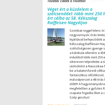
További cikkek a rovatból
Véget ért a küzdelem a
szélcsenddel: több mint 250 
ért célba az 58. Kékszalag
Raiffeisen Nagydíjon
Szombat reggel kilenc ór
negyvennyolc órás limiti
lejártával befejeződött a
Kékszalag Raiffeisen Nag
szélsőségesen gyenge s
a kánikula ellenére a 45
indulóból több mint 250 
sikeresen teljesítette a t
utolsóként a Nauszikaa f
be a balatonfüredi célba
fantasztikus időzítéssel,
másodperccel a 48 órás l
előtt!!! A hagyományokn
megfelelően a győztes 
csapata fogadta őket a c
Szép gesztus!
2026. augusztus 1.
-
Kékszalag