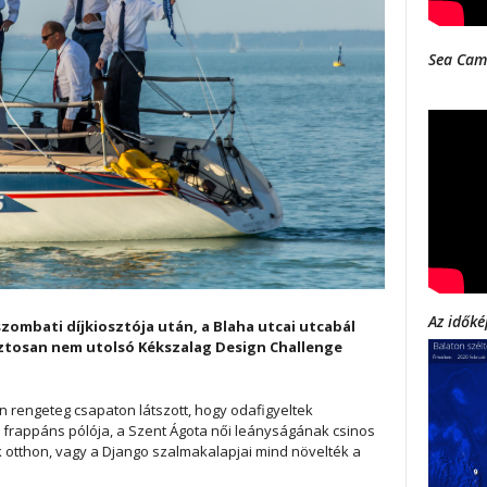
Sea Cam
Az időké
szombati díjkiosztója után, a Blaha utcai utcabál
iztosan nem utolsó Kékszalag Design Challenge
n rengeteg csapaton látszott, hogy odafigyeltek
frappáns pólója, a Szent Ágota női leányságának csinos
k otthon, vagy a Django szalmakalapjai mind növelték a