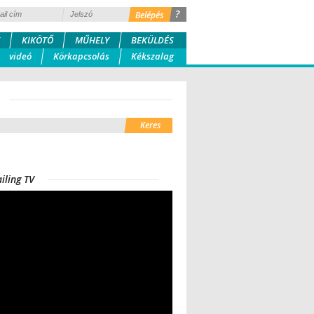
?
KIKÖTŐ
MŰHELY
BEKÜLDÉS
videó
Körkapcsolás
Kékszalag
iling TV