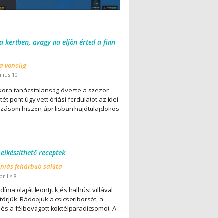
 a kertben, avagy ha eljön érted a finn
 a vonalig
úlius 10.
ora tanácstalanság övezte a szezon
ét pont úgy vett óriási fordulatot az idei
lázásom hiszen áprilisban hajótulajdonos
 elkészíthető receptek
íniás fehárbab saláta
rilis 8.
dínia olaját leöntjük,és halhúst villával
örjük. Rádobjuk a csicseriborsót, a
 és a félbevágott koktélparadicsomot. A
..