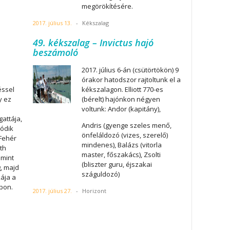
megörökítésére.
2017. július 13.
-
Kékszalag
49. kékszalag – Invictus hajó
beszámoló
2017. július 6-án (csütörtökön) 9
órakor hatodszor rajtoltunk el a
éssel
kékszalagon. Elliott 770-es
y ez
(bérelt) hajónkon négyen
voltunk: Andor (kapitány),
attája,
Andris (gyenge szeles menő,
ódik
önfeláldozó (vizes, szerelő)
 Fehér
mindenes), Balázs (vitorla
th
master, főszakács), Zsolti
 mint
(bliszter guru, éjszakai
, majd
száguldozó)
ája a
apon.
2017. július 27.
-
Horizont