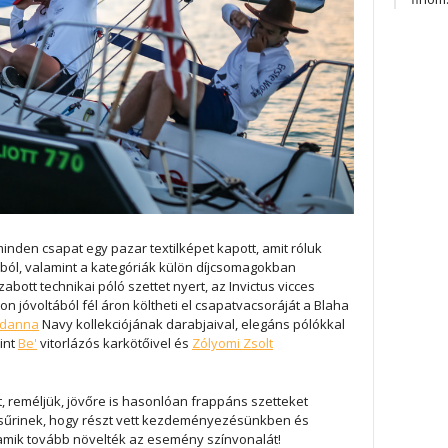
minden csapat egy pazar textilképet kapott, amit róluk
ból, valamint a kategóriák külön díjcsomagokban
bott technikai póló szettet nyert, az Invictus vicces
n jóvoltából fél áron költheti el csapatvacsoráját a Blaha
rdanna
Navy kollekciójának darabjaival, elegáns pólókkal
int
Be'
vitorlázós karkötőivel és
Zólyomi Zsolt
 reméljük, jövőre is hasonlóan frappáns szetteket
 zsűrinek, hogy részt vett kezdeményezésünkben és
amik tovább növelték az esemény színvonalát!