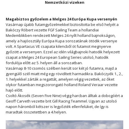
Nemzetközi vizeken
Magabiztos győzelem a Melges 24 Európa Kupa versenyén
Vasárnap újabb futamgyőzelmekkel biztosította be első helyét a
Bakóczy Róbert vezette FGF Sailing Team a hollandiai
Medemblikben rendezett Melges 24 nyílt holland bajnokságon,
amely a hajóosztály Európa Kupa sorozatának ötödik versenye
volt. A Spartacus VE csapata kilencből öt futamot megnyerve
győzött a versenyen. Ezzel az idén világbajnoki hatodik helyezett
csapat a Melges 24 European Sailing Series utolsó, hatodik
fordulója előtt az 5. helyen áll a sorozatban.
Vasárnap 8-10 csomós szélben került sor két jó futamra, majd a
gyengülő szél miatt még egy rövidített harmadikra. Bakóczyék 1., 2.,
1. helyekkel zárták a regattát, amelyen végig vezettek, az őket
olykor futamban megszorongató holland Roland Veraar vezette
hajó előtt.
Csoltó Ákosék (Seven Five Nine) végig harcban álltak a dobogóért a
Geoff Carveth vezette brit Gill Racing Teammel. Ugyan az utolsó
napon háromból kétszer is legyőzték ellenfelüket, de így is
maradtak összetettben a 4.helyen.