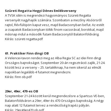
Szüreti Regatta Hegyi Dénes Emlékverseny
A TVSK idén is megrendezi hagyományos Szüreti Regatta
versenyét nagyhajók számára. Szombaton a mezőny Alsóörsről
rajtol, Révfülöpön kaput vesz, majd Badacsonyban befut. Az estét
a csapatok Badacsonyban töltik finom vacsorával, borokkal, majd
másnap indul a második futam Badacsonytól Balatonföldvárig.
Kiírás: szüreti regatta.pdf
61. Praktiker Finn dingi OB
A Velencei-tavon rendezi meg az Alba Regia SC az idei Finn dingi
Országos bajnokságot. Szeptember 20-án regisztráció zajlik, 21-24.
között lesz a verseny – 25. tartaléknap, ha nem sikerül az elmúlt
napokban legalább 4 futamot megrendezni.
Kiírás: Finn ob.pdf
29er, 49er, 470-es OB
Szeptember 21-24 között kerül megrendezésre a Spartcus VE-ben,
Balatonföldváron a 29er, 49er és 470 Országos bajnokság. A négy
nap alatt 12 futamot tervez a rendezőség trapéz pályán.
Kiírás: 29er49er470 ob.pdf