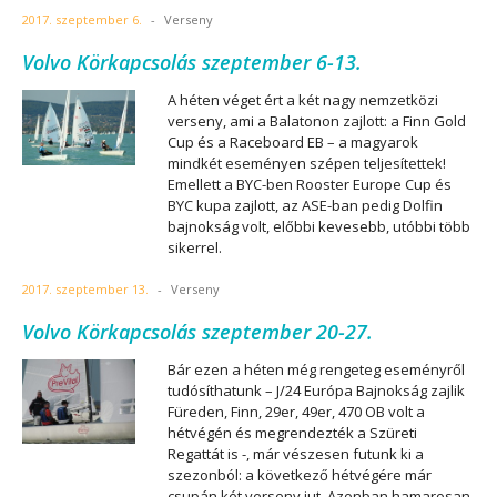
2017. szeptember 6.
-
Verseny
Volvo Körkapcsolás szeptember 6-13.
A héten véget ért a két nagy nemzetközi
verseny, ami a Balatonon zajlott: a Finn Gold
Cup és a Raceboard EB – a magyarok
mindkét eseményen szépen teljesítettek!
Emellett a BYC-ben Rooster Europe Cup és
BYC kupa zajlott, az ASE-ban pedig Dolfin
bajnokság volt, előbbi kevesebb, utóbbi több
sikerrel.
2017. szeptember 13.
-
Verseny
Volvo Körkapcsolás szeptember 20-27.
Bár ezen a héten még rengeteg eseményről
tudósíthatunk – J/24 Európa Bajnokság zajlik
Füreden, Finn, 29er, 49er, 470 OB volt a
hétvégén és megrendezték a Szüreti
Regattát is -, már vészesen futunk ki a
szezonból: a következő hétvégére már
csupán két verseny jut. Azonban hamarosan,