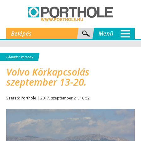
Belépés
Menü
Főoldal
/
Verseny
Volvo Körkapcsolás
szeptember 13-20.
Szerző:
Porthole | 2017. szeptember 21. 10:52