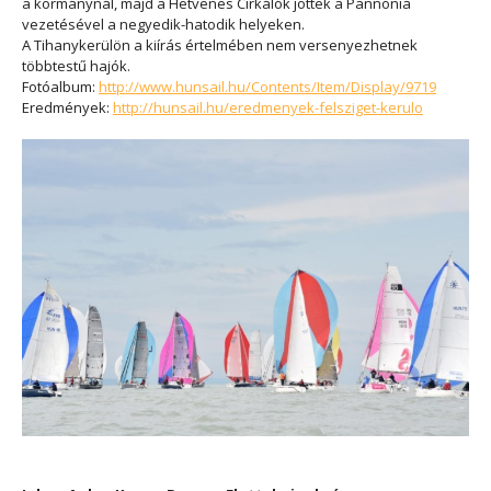
a kormánynál, majd a Hetvenes Cirkálók jöttek a Pannónia
vezetésével a negyedik-hatodik helyeken.
A Tihanykerülön a kiírás értelmében nem versenyezhetnek
többtestű hajók.
Fotóalbum:
http://www.hunsail.hu/Contents/Item/Display/9719
Eredmények:
http://hunsail.hu/eredmenyek-felsziget-kerulo