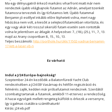
Ma egy délnyugatról érkező markáns viharfront miatt már nem
rendeztek újabb világbajnoki futamot az Adrián, amelyet tizenkét
futamosra terveztek és így tízfutamos lett. Újabb futammal
Benjamin jó eséllyel inkább előre léphetett volna, mert nagy
hibázása nem volt, a kiesőit a selejtezőfutamokban vitorlázta, és
egy vagy akár két rosszul sikerülő futam esetén sem rontották
volna le jelentősen az átlagát. A helyezései: 7., (18.), (25.), 11., 7., 13.
majd az Arany csoportban 8., 15., 10., 13.
Teljes beszámoló:
http://porthole.hu/cikk/11502-vadnai-benjamin-
17-lett-a-laser-vb-n
Ez várható
Indul a J/24 Európa-bajnokság!
Szeptember 24-én kezdődik a Balatonfüredi Yacht Club
rendezésében a J/24 EB! Vasárnap és hétfőn regisztráció és
felmérés zajlik, kedden már próbafutamot rendeznek. Szerdától
szombatig tartanak a futamok, amikből 11-et tervez a rendezőség.
A hazai egységek mellett rengeteg külföldi is érkezik a versenyre,
így izgalmas csatákra számíthatunk!
Kiírás: j24 eb.pdf