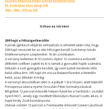
Szüreti Regatta Hegyi Dénes Emlékverseny
61. Praktiker Finn dingi OB
29er, 49er, 470-es OB
Itthon ez történt
209 hajó a Félszigetkerülőn
A jónak ígérkező időjárás előrejelzés is tehetett talán róla, hogy
209 hajó nevezett be az idei Félsziget-kerülő Széchenyi István
Emlékversenyre szeptember 16-án szombaton.
A verseny kellemes 8-10 csomós olykor 12 csomósra erősödő
délkeleti szélben zajlott és ki is tartott a gyorsabb hajók számára.
Délután a szél gyengülni kezdett, így nem tudott mindenki időn
belül célba érni. 165 hajó ért vissza Balatonfüredre a limitidőn
belül, azaz délután 4 óráig.
A versenyt abszolútban idén is a pályát 1 óra 50 perc alatt teljesítő
Principessa Libera nyerte Oroszlán Péter kormányzásával.
Mögöttük 12 perccel második helyen futott be a Yardstick I. osztályt
nyerő NO1., amely egy rövidített tőkesúlyos Russel Coutts 44-es. A
hajót Király Zsolt kormányozta.
Utánuk szintén 12 perccel a Trentasette érkezett Szeker Lászlóval