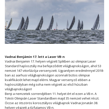
Vadnai Benjámin 17. lett a Laser VB-n
Vadnai Benjamin 17. helyen végzett Splitben az olimpiai Laser
Standard hajóosztály ma befejeződött világbajnokságon, ahol 53
nemzet 147 vitorlázója versenyzett. Ugyanilyen eredménnyel 2018-
ban az aarhusi világbajnokságon azonnali biztos olimpiai
kvalifikációt lehet majd elérni. Magyar versenyző ebben a
hajóosztályban még soha nem végzett az első húszban
világbajnokságon!
Benji a nemzetek sorrendjében 11. helyet ért el ezen a VB-n. A
Tokiói Olimpián Laser Standardben majd 35 nemzet vehet részt.
Öccse az ötszörös korosztályos világbajnok Vadnai Jonatán 38.
helyen végzett a tízfutamos VB-n.