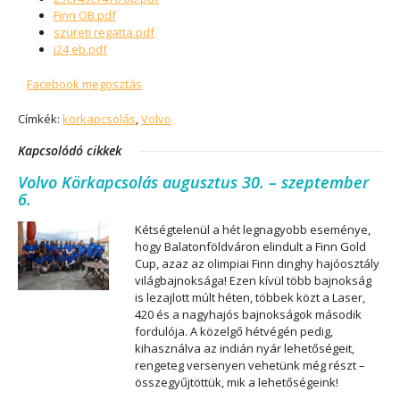
Finn OB.pdf
szüreti regatta.pdf
j24 eb.pdf
Facebook megosztás
Címkék:
körkapcsolás
,
Volvo
Kapcsolódó cikkek
Volvo Körkapcsolás augusztus 30. – szeptember
6.
Kétségtelenül a hét legnagyobb eseménye,
hogy Balatonföldváron elindult a Finn Gold
Cup, azaz az olimpiai Finn dinghy hajóosztály
világbajnoksága! Ezen kívül több bajnokság
is lezajlott múlt héten, többek közt a Laser,
420 és a nagyhajós bajnokságok második
fordulója. A közelgő hétvégén pedig,
kihasználva az indián nyár lehetőségeit,
rengeteg versenyen vehetünk még részt –
összegyűjtöttük, mik a lehetőségeink!