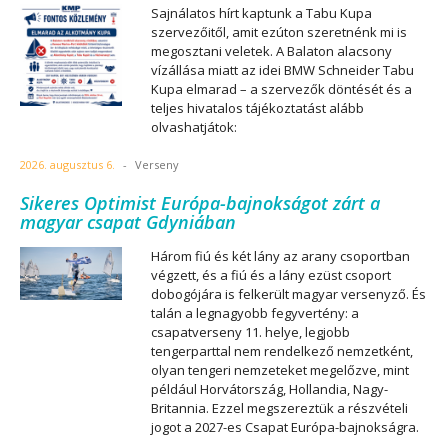
Sajnálatos hírt kaptunk a Tabu Kupa
szervezőitől, amit ezúton szeretnénk mi is
megosztani veletek. A Balaton alacsony
vízállása miatt az idei BMW Schneider Tabu
Kupa elmarad – a szervezők döntését és a
teljes hivatalos tájékoztatást alább
olvashatjátok:
2026. augusztus 6.
-
Verseny
Sikeres Optimist Európa-bajnokságot zárt a
magyar csapat Gdyniában
Három fiú és két lány az arany csoportban
végzett, és a fiú és a lány ezüst csoport
dobogójára is felkerült magyar versenyző. És
talán a legnagyobb fegyvertény: a
csapatverseny 11. helye, legjobb
tengerparttal nem rendelkező nemzetként,
olyan tengeri nemzeteket megelőzve, mint
például Horvátország, Hollandia, Nagy-
Britannia. Ezzel megszereztük a részvételi
jogot a 2027-es Csapat Európa-bajnokságra.