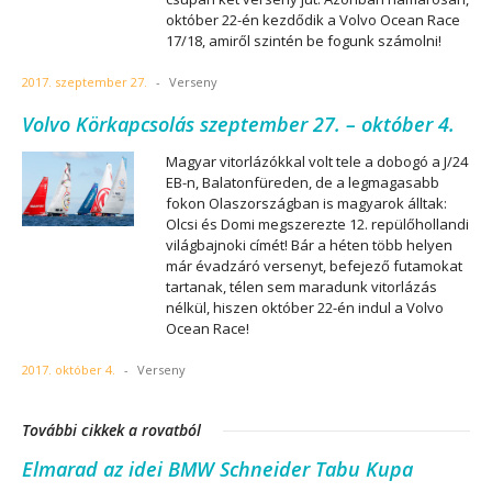
október 22-én kezdődik a Volvo Ocean Race
17/18, amiről szintén be fogunk számolni!
2017. szeptember 27.
-
Verseny
Volvo Körkapcsolás szeptember 27. – október 4.
Magyar vitorlázókkal volt tele a dobogó a J/24
EB-n, Balatonfüreden, de a legmagasabb
fokon Olaszországban is magyarok álltak:
Olcsi és Domi megszerezte 12. repülőhollandi
világbajnoki címét! Bár a héten több helyen
már évadzáró versenyt, befejező futamokat
tartanak, télen sem maradunk vitorlázás
nélkül, hiszen október 22-én indul a Volvo
Ocean Race!
2017. október 4.
-
Verseny
További cikkek a rovatból
Elmarad az idei BMW Schneider Tabu Kupa