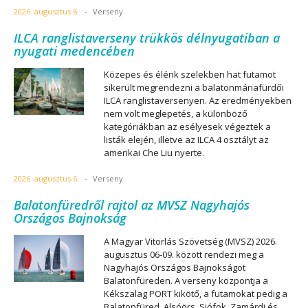
2026. augusztus 6.
-
Verseny
ILCA ranglistaverseny trükkös délnyugatiban a
nyugati medencében
Közepes és élénk szelekben hat futamot
sikerült megrendezni a balatonmáriafürdői
ILCA ranglistaversenyen. Az eredményekben
nem volt meglepetés, a különböző
kategóriákban az esélyesek végeztek a
listák elején, illetve az ILCA 4 osztályt az
amerikai Che Liu nyerte.
2026. augusztus 6.
-
Verseny
Balatonfüredről rajtol az MVSZ Nagyhajós
Országos Bajnokság
A Magyar Vitorlás Szövetség (MVSZ) 2026.
augusztus 06-09. között rendezi meg a
Nagyhajós Országos Bajnokságot
Balatonfüreden. A verseny központja a
Kékszalag PORT kikötő, a futamokat pedig a
Balatonfüred, Alsóörs, Siófok, Zamárdi és