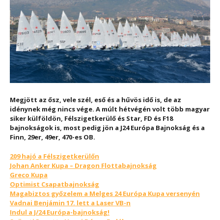
Megjött az ősz, vele szél, eső és a hűvös idő is, de az
idénynek még nincs vége. A múlt hétvégén volt több magyar
siker külföldön, Félszigetkerülő és Star, FD és F18
bajnokságok is, most pedig jön a J24 Európa Bajnokság és a
Finn, 29er, 49er, 470-es OB.
209 hajó a Félszigetkerülőn
Johan Anker Kupa – Dragon Flottabajnokság
Greco Kupa
Optimist Csapatbajnokság
Magabiztos győzelem a Melges 24 Európa Kupa versenyén
Vadnai Benjámin 17. lett a Laser VB-n
Indul a J/24 Európa-bajnokság!