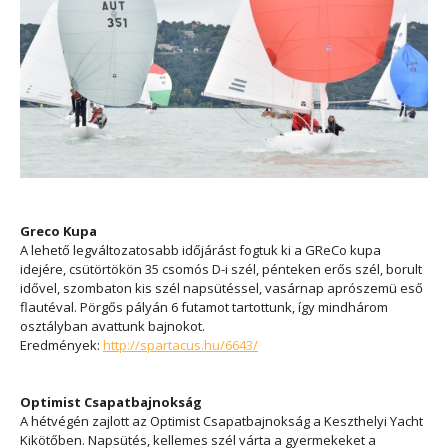
Greco Kupa
A lehető legváltozatosabb időjárást fogtuk ki a GReCo kupa
idejére, csütörtökön 35 csomós D-i szél, pénteken erős szél, borult
idővel, szombaton kis szél napsütéssel, vasárnap aprószemü eső
flautéval. Pörgős pályán 6 futamot tartottunk, így mindhárom
osztályban avattunk bajnokot.
Eredmények:
http://spartacus.hu/6643/
Optimist Csapatbajnokság
A hétvégén zajlott az Optimist Csapatbajnokság a Keszthelyi Yacht
Kikötőben. Napsütés, kellemes szél várta a gyermekeket a