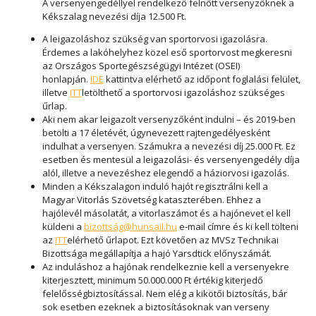
A versenyengedéllyel rendelkező felnőtt versenyzőknek a
Kékszalag nevezési díja 12.500 Ft.
A leigazoláshoz szükség van sportorvosi igazolásra.
Érdemes a lakóhelyhez közel eső sportorvost megkeresni
az Országos Sportegészségügyi Intézet (OSEI)
honlapján.
IDE
kattintva elérhető az időpont foglalási felület,
illetve
ITT
letölthető a sportorvosi igazoláshoz szükséges
űrlap.
Aki nem akar leigazolt versenyzőként indulni – és 2019-ben
betölti a 17 életévét, úgynevezett rajtengedélyesként
indulhat a versenyen. Számukra a nevezési díj 25.000 Ft. Ez
esetben és mentesül a leigazolási- és versenyengedély díja
alól, illetve a nevezéshez elegendő a háziorvosi igazolás.
Minden a Kékszalagon induló hajót regisztrálni kell a
Magyar Vitorlás Szövetség kataszterében. Ehhez a
hajólevél másolatát, a vitorlaszámot és a hajónevet el kell
küldeni a
bizottság@hunsail.hu
e-mail címre és ki kell tölteni
az
ITT
elérhető űrlapot. Ezt követően az MVSz Technikai
Bizottsága megállapítja a hajó Yarsdtick előnyszámát.
Az induláshoz a hajónak rendelkeznie kell a versenyekre
kiterjesztett, minimum 50.000.000 Ft értékig kiterjedő
felelősségbiztosítással. Nem elég a kikötői biztosítás, bár
sok esetben ezeknek a biztosításoknak van verseny