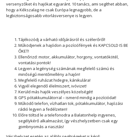
versenyzőket és hajókat egyaránt. 10 tanács, ami segíthet abban,
hogy a Kékszalag ne csak Európa legnagyobb, de a
legbiztonságosabb vitorlásversenye is legyen.
Tájékozódj a várható időjárásról és szélerőről!
Működjenek a hajódon a pozíciófények és KAPCSOLD IS BE
ŐKET!
Ellenőrizd: motor, akkumulátor, horgony, vontatókötél,
vontatási pontok!
Legyen a legénység számának megfelelő számú és
minőségű mentőmellény a hajón!
Megfelelő ruházat hidegre, kánikulára!
Vigyél elegendő élelmiszert, ivóvizet!
Kerüld más hajók veszélyes közelségét!
GPS pótakkumulátorral – ismerd mindig a pozíciódat!
Működő telefon, vízhatlan tok, pótakkumulátor, hajózási
rádió legyen a fedélzeten!
Előre töltsd le a telefonodra a Balatonhelp ingyenes,
segélykérő alkalmazást, így vészhelyzetben csak egy
gombnyomás a riasztás!
Vészhelyzet esetén az alábbi segítségeket is kérd: