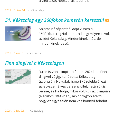
a vitorlázás népszerűsítéséhez.
2019. június 14.
-
Kékszalag
51. Kékszalag egy 360fokos kamerán keresztül
Sajátos nézőpontból adja vissza a
360fokban rögzítő kamera, hogy milyen is volt
az idei Kékszalag. Mindenkinek más, de
mindenkinek lassú.
2019. július 31.
-
Verseny
Finn dingivel a Kékszalagon
Ruják István olimpikon finnes 2024-ben Finn
dingivel végigvitorlázott a Kékszalag
útvonalán. Ha valaki ismeri közelebbről ezt
az egyszemélyes versenyjollét, netán ült is
benne, és ha tudja, mikor volt Ruji az olimpián
(elárulom, 1980-ban), akkor rögtön átérzi,
hogy ez egyáltalán nem volt könnyű feladat.
2024. július 22.
-
Kékszalag