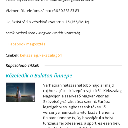
Vízimentők telefonszáma: +36 30 383 83 83
Hajózási rádió vészhívó csatorna: 16 (156,8MHz)
Fotók: Szántó Áron / Magyar Vitorlás Szövetség
Facebook megosztás
Címkék:
kékszalag
,
kékszalag 51
Kapcsolódó cikkek
Közeledik a Balaton ünnepe
Várhatóan hatszáznál több hajó áll majd
rajthoz a július közepén rajtoló 51. Kékszalag
Nagydíjon a szervező Magyar Vitorlás
Szövetség várakozása szerint. Európa
legrégebbi és leghosszabb tókerülő
versenye nemcsak a vitorlázás, hanem a
Balaton ünnepe is, így hozzájárul a helyi
turizmus fejlődéséhez, a sport, és ezen belül