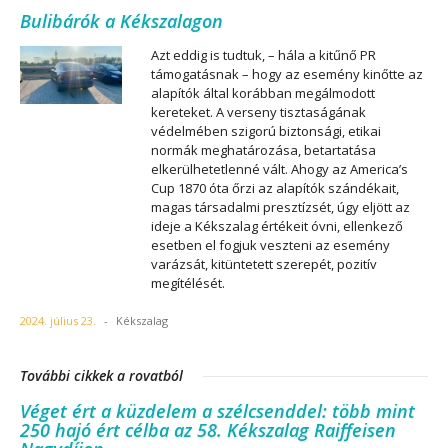
Bulibárók a Kékszalagon
Azt eddig is tudtuk, – hála a kitűnő PR
támogatásnak – hogy az esemény kinőtte az
alapítók által korábban megálmodott
kereteket. A verseny tisztaságának
védelmében szigorú biztonsági, etikai
normák meghatározása, betartatása
elkerülhetetlenné vált. Ahogy az America’s
Cup 1870 óta őrzi az alapítók szándékait,
magas társadalmi presztízsét, úgy eljött az
ideje a Kékszalag értékeit óvni, ellenkező
esetben el fogjuk veszteni az esemény
varázsát, kitüntetett szerepét, pozitív
megítélését.
2024. július 23.
-
Kékszalag
További cikkek a rovatból
Véget ért a küzdelem a szélcsenddel: több mint
250 hajó ért célba az 58. Kékszalag Raiffeisen