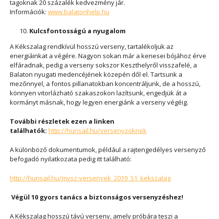
tagoknak 20 százalék kedvezmény jár.
Információk:
www.balatonhelp.hu
Kulcsfontosságú a nyugalom
A Kékszalag rendkívül hosszú verseny, tartalékoljuk az
energiáinkat a végére. Nagyon sokan már a kenesei bójához érve
elfáradnak, pedig a verseny sokszor Keszthelyről visszafelé, a
Balaton nyugati medencéjének közepén dől el. Tartsunk a
mezőnnyel, a fontos pillanatokban koncentráljunk, de a hosszú,
könnyen vitorlázható szakaszokon lazítsunk, engedjük át a
kormányt másnak, hogy legyen energiánk a verseny végéig.
További részletek ezen a linken
találhatók:
http://hunsail.hu/versenyzoknek
A különböző dokumentumok, például a rajtengedélyes versenyző
befogadó nyilatkozata pedig itt található:
http://hunsail.hu/mvsz-versenyek_2019_51_kekszalag
Végül 10 gyors tanács a biztonságos versenyzéshez!
A Kékszalag hosszú távú verseny, amely próbára teszi a