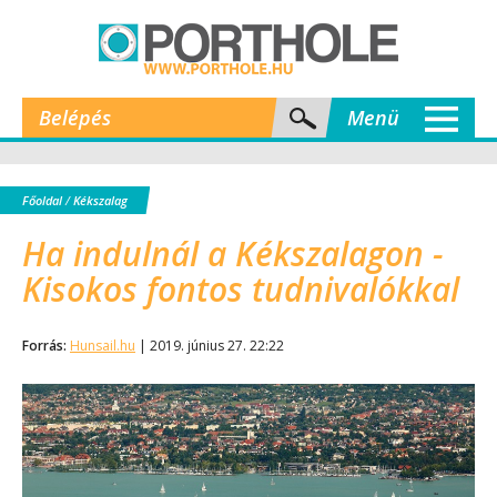
Belépés
Menü
Főoldal
/
Kékszalag
Ha indulnál a Kékszalagon -
Kisokos fontos tudnivalókkal
Forrás:
Hunsail.hu
| 2019. június 27. 22:22