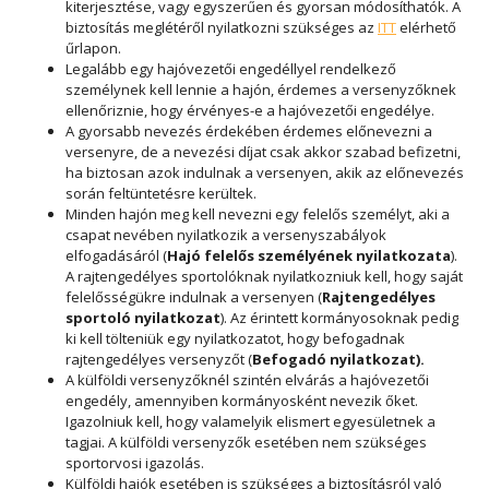
kiterjesztése, vagy egyszerűen és gyorsan módosíthatók. A
biztosítás meglétéről nyilatkozni szükséges az
ITT
elérhető
űrlapon.
Legalább egy hajóvezetői engedéllyel rendelkező
személynek kell lennie a hajón, érdemes a versenyzőknek
ellenőriznie, hogy érvényes-e a hajóvezetői engedélye.
A gyorsabb nevezés érdekében érdemes előnevezni a
versenyre, de a nevezési díjat csak akkor szabad befizetni,
ha biztosan azok indulnak a versenyen, akik az előnevezés
során feltüntetésre kerültek.
Minden hajón meg kell nevezni egy felelős személyt, aki a
csapat nevében nyilatkozik a versenyszabályok
elfogadásáról (
Hajó felelős személyének nyilatkozata
).
A rajtengedélyes sportolóknak nyilatkozniuk kell, hogy saját
felelősségükre indulnak a versenyen (
Rajtengedélyes
sportoló nyilatkozat
). Az érintett kormányosoknak pedig
ki kell tölteniük egy nyilatkozatot, hogy befogadnak
rajtengedélyes versenyzőt (
Befogadó nyilatkozat).
A külföldi versenyzőknél szintén elvárás a hajóvezetői
engedély, amennyiben kormányosként nevezik őket.
Igazolniuk kell, hogy valamelyik elismert egyesületnek a
tagjai. A külföldi versenyzők esetében nem szükséges
sportorvosi igazolás.
Külföldi hajók esetében is szükséges a biztosításról való