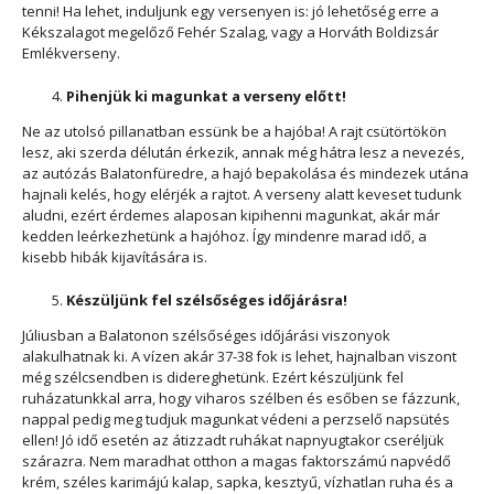
tenni! Ha lehet, induljunk egy versenyen is: jó lehetőség erre a
Kékszalagot megelőző Fehér Szalag, vagy a Horváth Boldizsár
Emlékverseny.
Pihenjük ki magunkat a verseny előtt!
Ne az utolsó pillanatban essünk be a hajóba! A rajt csütörtökön
lesz, aki szerda délután érkezik, annak még hátra lesz a nevezés,
az autózás Balatonfüredre, a hajó bepakolása és mindezek utána
hajnali kelés, hogy elérjék a rajtot. A verseny alatt keveset tudunk
aludni, ezért érdemes alaposan kipihenni magunkat, akár már
kedden leérkezhetünk a hajóhoz. Így mindenre marad idő, a
kisebb hibák kijavítására is.
Készüljünk fel szélsőséges időjárásra!
Júliusban a Balatonon szélsőséges időjárási viszonyok
alakulhatnak ki. A vízen akár 37-38 fok is lehet, hajnalban viszont
még szélcsendben is didereghetünk. Ezért készüljünk fel
ruházatunkkal arra, hogy viharos szélben és esőben se fázzunk,
nappal pedig meg tudjuk magunkat védeni a perzselő napsütés
ellen! Jó idő esetén az átizzadt ruhákat napnyugtakor cseréljük
szárazra. Nem maradhat otthon a magas faktorszámú napvédő
krém, széles karimájú kalap, sapka, kesztyű, vízhatlan ruha és a