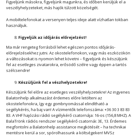
Figyeljünk másokra, figyeljünk magunkra, és időben kerüljük el a
veszélyhelyzeteket, más hajók túlzott közelségét.
A mobiltelefonokat a versenyen teljes ideje alatt vízhatlan tokban
használjuk.
Figyeljük az időjárás előrejelzést!
Ma már rengeteg forrásból lehet egészen pontos időjárás-
előrejelzésekhez jutni. Az okostelefonokon, vagy más eszközökön
a változásokat is nyomon lehet követni – figyeljünk és készüljünk
fel az esetleges zivatarokra, erősödő szélre vagy éppen a tartós
szélcsendre!
Készüljünk fel a vészhelyzetekre!
Készüljünk fel előre az esetleges veszélyhelyzetekre! Az ingyenes
Balatonhelp alkalmazást érdemes előre letölteni az
okostelefonokra, így egy gombnyomással elindítható a
segélykérés, ha baj van! A vízimentők telefonszáma: +36 30 3 83 83
83. A VHF hajózási rádió segélykérő csatornája: 16-os (156,8 MHZ). A
BalaTrönk rádiós rendszer segélykérő csatornái: 3E, 13. Érdemes
megfontolni a Balatonhelp assistance megkötését – ha technikai
mentésre kerül a sor, spórolhassunk a költségeken! MVSz