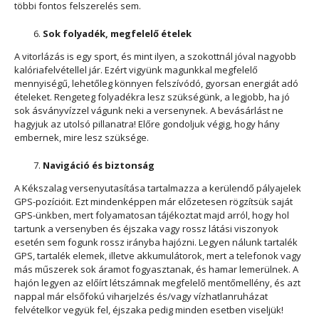
többi fontos felszerelés sem.
Sok folyadék, megfelelő ételek
A vitorlázás is egy sport, és mint ilyen, a szokottnál jóval nagyobb
kalóriafelvétellel jár. Ezért vigyünk magunkkal megfelelő
mennyiségű, lehetőleg könnyen felszívódó, gyorsan energiát adó
ételeket. Rengeteg folyadékra lesz szükségünk, a legjobb, ha jó
sok ásványvízzel vágunk neki a versenynek. A bevásárlást ne
hagyjuk az utolsó pillanatra! Előre gondoljuk végig, hogy hány
embernek, mire lesz szüksége.
Navigáció és biztonság
A Kékszalag versenyutasítása tartalmazza a kerülendő pályajelek
GPS-pozícióit. Ezt mindenképpen már előzetesen rögzítsük saját
GPS-ünkben, mert folyamatosan tájékoztat majd arról, hogy hol
tartunk a versenyben és éjszaka vagy rossz látási viszonyok
esetén sem fogunk rossz irányba hajózni. Legyen nálunk tartalék
GPS, tartalék elemek, illetve akkumulátorok, mert a telefonok vagy
más műszerek sok áramot fogyasztanak, és hamar lemerülnek. A
hajón legyen az előírt létszámnak megfelelő mentőmellény, és azt
nappal már elsőfokú viharjelzés és/vagy vízhatlanruházat
felvételkor vegyük fel, éjszaka pedig minden esetben viseljük!