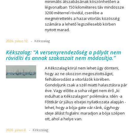
minimális átszabásának köszönhetően a
légvonalban 150 kilométeres táv mindössze
3200 méterrel rövidül, cserébe a
megmérettetés a hazai vitorlás közösség
számára a lehető legszélesebb körben
nyitott marad.
2026. július 12.
-
Kékszalag
Kékszalag: “A versenyrendezőség a pályát nem
rövidíti és annak szakaszait nem módosítja.”
A Kékszalag körül nem lehet úgy dönteni,
hogy az ne okozzon megosztottságot,
felháborodást a vitorlázók körében.
Gondoljunk csak a szél miatti halasztásra pár
éve. Vagy előtte a soha véget nem érő „ki
indulhat a Kékszalagon” polémiára. Idén -a
Főtitkár úr július elsejei nyilatkozata alapján -
lehet, hogy a bója-gate vár ránk, úgyhogy
ideje állást foglalni: maradjon a bója szépen
ott, ahol a helye van.
2026. július 8.
-
Kékszalag