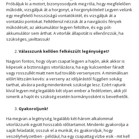
Próbáljuk ki a motort, bizonyosodjunk meg róla, hogy megfelelően
működik, vizsgáljuk át a horgonyt, a horgonykötelet! Legyen velünk
egy megfelelő hosszúságú vontatókötél, és vizsgáljuk át a
vontatási pontokat. Feltétlenül nézzük át a navigációs fények
működését, az akkumulátor legyen feltöltve, és egy pót-
akkumulátor sem árthat. A vitorlák állapotát is ellenőrizzük, ha
szükséges, javíttassuk!
Válasszunk kellően felkészült legénységet!
Nagyon fontos, hogy olyan csapat legyen a hajón, akik akkor is
képesek a biztonságos vitorlázásra, ha egy kulcsember fáradt
vagy rosszullét miatt nem tud tovább versenyezni. A minimálisan
előírt létszám kevés: a verseny az időjárástól függően sokáig
tarthat, alvásra pedig mindenkinek szüksége lesz. Ezért rajtunk
kívül legyen még legalább két olyan ember a fedélzeten, akik jól
ismerik a hajót és szükség esetén kormányosként is bevethetők.
Gyakoroljunk!
Ha megvan a legénység, legalább két-három alkalommal
vitorlázzunk együtt hosszabb időtartamot. Mindenki gyakorolja a
saját feladatát, osszuk el a munkát, és gyakoroljuk, hogy
veszélyhelyzetben - például, ha egy csapattag vízbe esik - mit kell