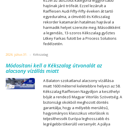
ezzel az abszolút kategória leggyorsabb
hajónak járó trófeát. Ezzel lezárult a
Raiffeisen Audi Fifty-Fifty éveken át tartó
egyeduralma, a címvédő és Kékszalag
rekorder katamarán hatalmas hajrával a
harmadik helyet szerezte meg. Másodikként
a legendás, 13-szoros Kékszalag-győztes
Litkey Farkas futott be a Process Solutions
fedélzetén.
2026. július 31.
-
Kékszalag
Módosítani kell a Kékszalag útvonalát az
alacsony vízállás miatt
A Balaton szokatlanul alacsony vízállása
miatt 1600 méterrel keletebbre helyezi az 58.
Kékszalag Raiffeisen Nagydíjon a keszthelyi
bóját a rendező Magyar Vitorlás Szövetség. A
biztonsági okokból meghozott döntés
garantálja, hogy a mélyebb merülésű,
hagyományos klasszikus vitorlások is
teljesíthessék Európa leghosszabb és
legrégebbi tókerülő versenyét. A pálya