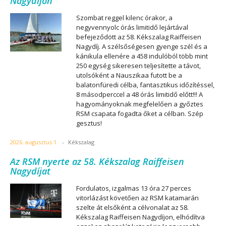
Nagydíjon
Szombat reggel kilenc órakor, a
negyvennyolc órás limitidő lejártával
befejeződött az 58. Kékszalag Raiffeisen
Nagydíj. A szélsőségesen gyenge szél és a
kánikula ellenére a 458 indulóból több mint
250 egység sikeresen teljesítette a távot,
utolsóként a Nauszikaa futott be a
balatonfüredi célba, fantasztikus időzítéssel,
8 másodperccel a 48 órás limitidő előtt!!! A
hagyományoknak megfelelően a győztes
RSM csapata fogadta őket a célban. Szép
gesztus!
2026. augusztus 1.
-
Kékszalag
Az RSM nyerte az 58. Kékszalag Raiffeisen
Nagydíjat
Fordulatos, izgalmas 13 óra 27 perces
vitorlázást követően az RSM katamarán
szelte át elsőként a célvonalat az 58.
Kékszalag Raiffeisen Nagydíjon, elhódítva