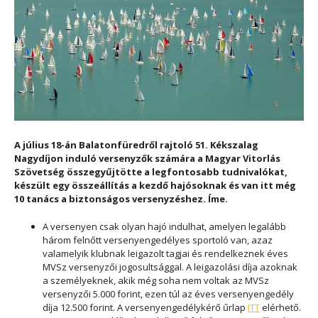
A július 18-án Balatonfüredről rajtoló 51. Kékszalag
Nagydíjon induló versenyzők számára a Magyar Vitorlás
Szövetség összegyűjtötte a legfontosabb tudnivalókat,
készült egy összeállítás a kezdő hajósoknak és van itt még
10 tanács a biztonságos versenyzéshez. Íme.
A versenyen csak olyan hajó indulhat, amelyen legalább
három felnőtt versenyengedélyes sportoló van, azaz
valamelyik klubnak leigazolt tagjai és rendelkeznek éves
MVSz versenyzői jogosultsággal. A leigazolási díja azoknak
a személyeknek, akik még soha nem voltak az MVSz
versenyzői 5.000 forint, ezen túl az éves versenyengedély
díja 12.500 forint. A versenyengedélykérő űrlap
ITT
elérhető.