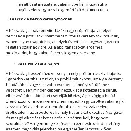
nyilatkozat megtétele, valamint be kell mutatniuk a
hajólevelet vagy azzal egyenértékű dokumentumot.
Tanácsok a kezdő versenyzőknek
A Kékszalag a balatoni vitorlázók nagy erőpróbája, amelyen
nemcsak a profi, sok vihart megélt vitorlásversenyzők indulnak,
hanem olyan csapatok is, amelyek évente csak egyszer, ezen a
regattán szállnak vízre. Az alábbi tanácsokat érdemes
megfogadni, hogy valódi élmény legyen a verseny.
Készítsük fel a hajót!
A Kékszalag hosszú távú verseny, amely próbára teszi a hajót is.
Egy technikai hiba is tud olyan problémát okozni, amely a verseny
feladásához vagy rosszabb esetben személyi sérüléshez
vezethet. Ezért mindenképpen nézzük át a kötélzetet, a sérült,
elhasználódott köteleket cseréljük ki! Vizsgáljuk végig a hajót!
Ellenőrizzünk minden veretet, nem repedt vagy törött-e valamelyik!
Nézzünk fel az árbocra: nem látunk-e sérülést valamelyik
drótkötélen - az árbóctörés komoly haváriákat okozhat! A csigákat
és mozgó alkatrészeket szintén ellenőrizni kell, hogy nem
szorulnak-e? Ha igen, meg kell őket olajozni, zsírozni, de néhány
esetben megoldás jelenthet, ha egyszerűen lemossuk őket.