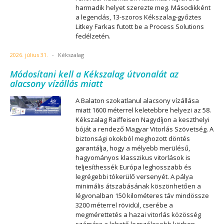
harmadik helyet szerezte meg. Másodikként
a legendás, 13-szoros Kékszalag-győztes
Litkey Farkas futott be a Process Solutions
fedélzetén.
2026. július 31.
-
Kékszalag
Módosítani kell a Kékszalag útvonalát az
alacsony vízállás miatt
A Balaton szokatlanul alacsony vízállása
miatt 1600 méterrel keletebbre helyezi az 58.
Kékszalag Raiffeisen Nagydíjon a keszthelyi
bóját a rendező Magyar Vitorlás Szövetség. A
biztonsági okokból meghozott döntés
garantálja, hogy a mélyebb merülésű,
hagyományos klasszikus vitorlások is
teljesíthessék Európa leghosszabb és
legrégebbi tókerülő versenyét. A pálya
minimális átszabásának köszönhetően a
légvonalban 150 kilométeres táv mindössze
3200 méterrel rövidül, cserébe a
megmérettetés a hazai vitorlás közösség