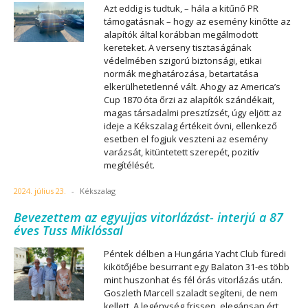
Azt eddig is tudtuk, – hála a kitűnő PR
támogatásnak – hogy az esemény kinőtte az
alapítók által korábban megálmodott
kereteket. A verseny tisztaságának
védelmében szigorú biztonsági, etikai
normák meghatározása, betartatása
elkerülhetetlenné vált. Ahogy az America’s
Cup 1870 óta őrzi az alapítók szándékait,
magas társadalmi presztízsét, úgy eljött az
ideje a Kékszalag értékeit óvni, ellenkező
esetben el fogjuk veszteni az esemény
varázsát, kitüntetett szerepét, pozitív
megítélését.
2024. július 23.
-
Kékszalag
Bevezettem az egyujjas vitorlázást- interjú a 87
éves Tuss Miklóssal
Péntek délben a Hungária Yacht Club füredi
kikötőjébe besurrant egy Balaton 31-es több
mint huszonhat és fél órás vitorlázás után.
Goszleth Marcell szaladt segíteni, de nem
kellett. A legénység frissen, elegánsan ért