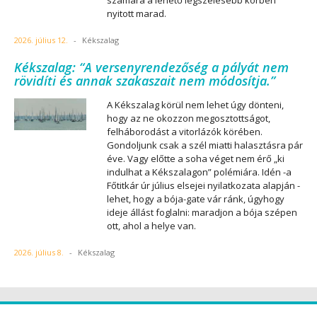
számára a lehető legszélesebb körben
nyitott marad.
2026. július 12.
-
Kékszalag
Kékszalag: “A versenyrendezőség a pályát nem
rövidíti és annak szakaszait nem módosítja.”
A Kékszalag körül nem lehet úgy dönteni,
hogy az ne okozzon megosztottságot,
felháborodást a vitorlázók körében.
Gondoljunk csak a szél miatti halasztásra pár
éve. Vagy előtte a soha véget nem érő „ki
indulhat a Kékszalagon” polémiára. Idén -a
Főtitkár úr július elsejei nyilatkozata alapján -
lehet, hogy a bója-gate vár ránk, úgyhogy
ideje állást foglalni: maradjon a bója szépen
ott, ahol a helye van.
2026. július 8.
-
Kékszalag