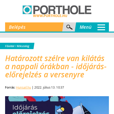
Belépés
Menü
Főoldal
/
Kékszalag
Határozott szélre van kilátás
a nappali órákban - időjárás-
előrejelzés a versenyre
Forrás:
Hunsail.hu
| 2022. július 13. 10:37