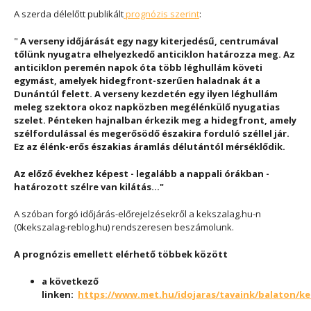
A szerda délelőtt publikált
prognózis szerint
:
"
A verseny időjárását egy nagy kiterjedésű, centrumával
tőlünk nyugatra elhelyezkedő anticiklon határozza meg. Az
anticiklon peremén napok óta több léghullám követi
egymást, amelyek hidegfront-szerűen haladnak át a
Dunántúl felett. A verseny kezdetén egy ilyen léghullám
meleg szektora okoz napközben megélénkülő nyugatias
szelet. Pénteken hajnalban érkezik meg a hidegfront, amely
szélfordulással és megerősödő északira forduló széllel jár.
Ez az élénk-erős északias áramlás délutántól mérséklődik.
Az előző évekhez képest - legalább a nappali órákban -
határozott szélre van kilátás..."
A szóban forgó időjárás-előrejelzésekről a kekszalag.hu-n
(0kekszalag-reblog.hu) rendszeresen beszámolunk.
A prognózis emellett elérhető többek között
a következő
linken:
https://www.met.hu/idojaras/tavaink/balaton/ke