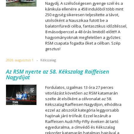
Nagydíj. A szélsőségesen gyenge szél és a
kánikula ellenére a 458 indulóból több mint
250 egység sikeresen teljesítette a távot,
utolsóként a Nauszikaa futott be a
balatonfüredi célba, fantasztikus időzítéssel,
8 másodperccel a 48 órás limitidő előtt!!! A
hagyományoknak megfelelően a győztes
RSM csapata fogadta őket a célban. Szép
gesztus!
2026. augusztus 1.
-
Kékszalag
Az RSM nyerte az 58. Kékszalag Raiffeisen
Nagydíjat
Fordulatos, izgalmas 13 óra 27 perces
vitorlázást követően az RSM katamarán
szelte át elsőként a célvonalat az 58.
Kékszalag Raiffeisen Nagydíjon, elhódítva
ezzel az abszolút kategória leggyorsabb
hajónak járó trófeát. Ezzel lezárult a
Raiffeisen Audi Fifty-Fifty éveken át tartó
egyeduralma, a címvédő és Kékszalag
rekorder katamarán hatalmas hajrával a