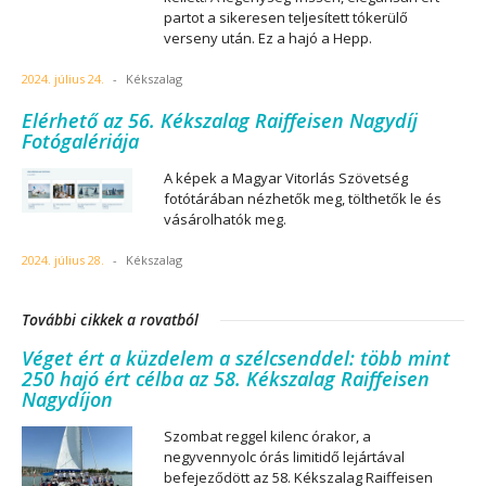
partot a sikeresen teljesített tókerülő
verseny után. Ez a hajó a Hepp.
2024. július 24.
-
Kékszalag
Elérhető az 56. Kékszalag Raiffeisen Nagydíj
Fotógalériája
A képek a Magyar Vitorlás Szövetség
fotótárában nézhetők meg, tölthetők le és
vásárolhatók meg.
2024. július 28.
-
Kékszalag
További cikkek a rovatból
Véget ért a küzdelem a szélcsenddel: több mint
250 hajó ért célba az 58. Kékszalag Raiffeisen
Nagydíjon
Szombat reggel kilenc órakor, a
negyvennyolc órás limitidő lejártával
befejeződött az 58. Kékszalag Raiffeisen