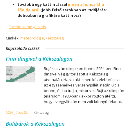
továbbá egy kattintással
innen a hunsail.hu
főoldaláról
(jobb felső sarokban az "Időjárás"
dobozban a grafikára kattintva)
Facebook megosztás
Címkék:
meteorológia
,
kékszalag
Kapcsolódó cikkek
Finn dingivel a Kékszalagon
Ruják István olimpikon finnes 2024-ben Finn
dingivel végigvitorlázott a Kékszalag
útvonalán. Ha valaki ismeri közelebbről ezt
az egyszemélyes versenyjollét, netán ült is
benne, és ha tudja, mikor volt Ruji az olimpián
(elárulom, 1980-ban), akkor rögtön átérzi,
hogy ez egyáltalán nem volt könnyű feladat.
2024. július 22.
-
Kékszalag
Bulibárók a Kékszalagon