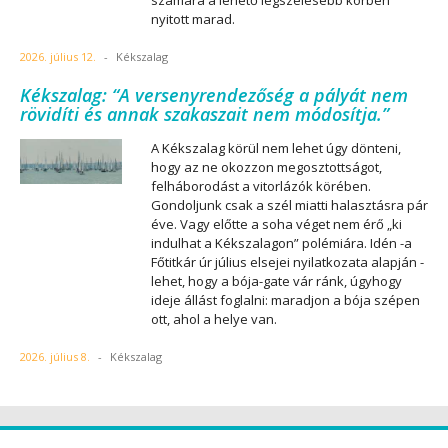
számára a lehető legszélesebb körben
nyitott marad.
2026. július 12.
-
Kékszalag
Kékszalag: “A versenyrendezőség a pályát nem
rövidíti és annak szakaszait nem módosítja.”
A Kékszalag körül nem lehet úgy dönteni,
hogy az ne okozzon megosztottságot,
felháborodást a vitorlázók körében.
Gondoljunk csak a szél miatti halasztásra pár
éve. Vagy előtte a soha véget nem érő „ki
indulhat a Kékszalagon” polémiára. Idén -a
Főtitkár úr július elsejei nyilatkozata alapján -
lehet, hogy a bója-gate vár ránk, úgyhogy
ideje állást foglalni: maradjon a bója szépen
ott, ahol a helye van.
2026. július 8.
-
Kékszalag