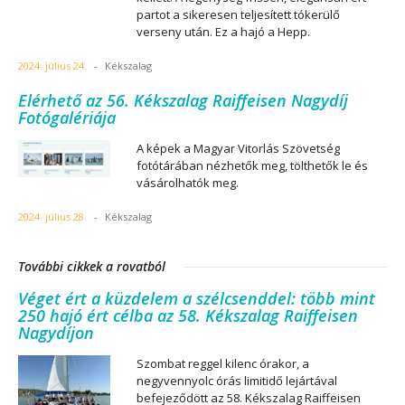
partot a sikeresen teljesített tókerülő
verseny után. Ez a hajó a Hepp.
2024. július 24.
-
Kékszalag
Elérhető az 56. Kékszalag Raiffeisen Nagydíj
Fotógalériája
A képek a Magyar Vitorlás Szövetség
fotótárában nézhetők meg, tölthetők le és
vásárolhatók meg.
2024. július 28.
-
Kékszalag
További cikkek a rovatból
Véget ért a küzdelem a szélcsenddel: több mint
250 hajó ért célba az 58. Kékszalag Raiffeisen
Nagydíjon
Szombat reggel kilenc órakor, a
negyvennyolc órás limitidő lejártával
befejeződött az 58. Kékszalag Raiffeisen