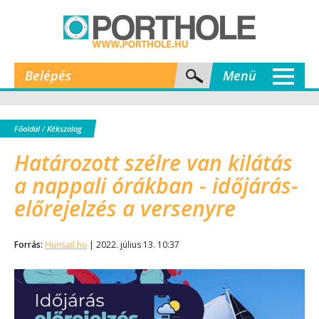
Belépés
Menü
Főoldal
/
Kékszalag
Határozott szélre van kilátás
a nappali órákban - időjárás-
előrejelzés a versenyre
Forrás:
Hunsail.hu
| 2022. július 13. 10:37