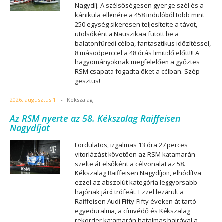
Nagydíj. A szélsőségesen gyenge szél és a
kánikula ellenére a 458 indulóból több mint
250 egység sikeresen teljesítette a távot,
utolsóként a Nauszikaa futott be a
balatonfüredi célba, fantasztikus időzítéssel,
8 másodperccel a 48 órás limitidő előtt!!! A
hagyományoknak megfelelően a győztes
RSM csapata fogadta őket a célban. Szép
gesztus!
2026. augusztus 1.
-
Kékszalag
Az RSM nyerte az 58. Kékszalag Raiffeisen
Nagydíjat
Fordulatos, izgalmas 13 óra 27 perces
vitorlázást követően az RSM katamarán
szelte át elsőként a célvonalat az 58.
Kékszalag Raiffeisen Nagydíjon, elhódítva
ezzel az abszolút kategória leggyorsabb
hajónak járó trófeát. Ezzel lezárult a
Raiffeisen Audi Fifty-Fifty éveken át tartó
egyeduralma, a címvédő és Kékszalag
rekorder katamarán hatalmas hajrával a