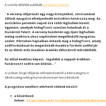
A szerda délelőtt publikált
prognózis szerint
:
"
A verseny időjárását egy nagy kiterjedésű, centrumával
tőlünk nyugatra elhelyezkedő anticiklon határozza meg. Az
anticiklon peremén napok óta több léghullám követi
egymást, amelyek hidegfront-szerűen haladnak át a
Dunántúl felett. A verseny kezdetén egy ilyen léghullám
meleg szektora okoz napközben megélénkülő nyugatias
szelet. Pénteken hajnalban érkezik meg a hidegfront, amely
szélfordulással és megerősödő északira forduló széllel jár.
Ez az élénk-erős északias áramlás délutántól mérséklődik.
Az előző évekhez képest - legalább a nappali órákban -
határozott szélre van kilátás..."
A szóban forgó időjárás-előrejelzésekről a kekszalag.hu-n
(0kekszalag-reblog.hu) rendszeresen beszámolunk.
A prognózis emellett elérhető többek között
a következő
linken:
https://www.met.hu/idojaras/tavaink/balaton/ke