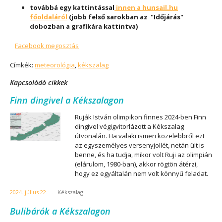
továbbá egy kattintással
innen a hunsail.hu
főoldaláról
(jobb felső sarokban az "Időjárás"
dobozban a grafikára kattintva)
Facebook megosztás
Címkék:
meteorológia
,
kékszalag
Kapcsolódó cikkek
Finn dingivel a Kékszalagon
Ruják István olimpikon finnes 2024-ben Finn
dingivel végigvitorlázott a Kékszalag
útvonalán. Ha valaki ismeri közelebbről ezt
az egyszemélyes versenyjollét, netán ült is
benne, és ha tudja, mikor volt Ruji az olimpián
(elárulom, 1980-ban), akkor rögtön átérzi,
hogy ez egyáltalán nem volt könnyű feladat.
2024. július 22.
-
Kékszalag
Bulibárók a Kékszalagon