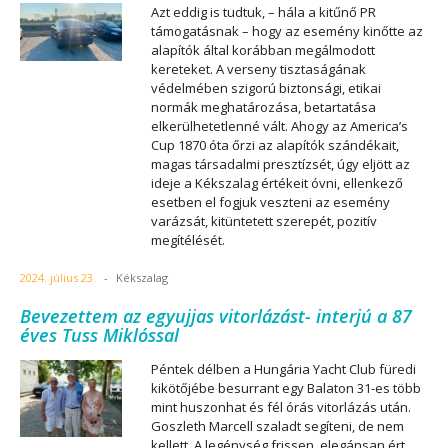
Azt eddig is tudtuk, – hála a kitűnő PR
támogatásnak – hogy az esemény kinőtte az
alapítók által korábban megálmodott
kereteket. A verseny tisztaságának
védelmében szigorú biztonsági, etikai
normák meghatározása, betartatása
elkerülhetetlenné vált. Ahogy az America’s
Cup 1870 óta őrzi az alapítók szándékait,
magas társadalmi presztízsét, úgy eljött az
ideje a Kékszalag értékeit óvni, ellenkező
esetben el fogjuk veszteni az esemény
varázsát, kitüntetett szerepét, pozitív
megítélését.
2024. július 23.
-
Kékszalag
Bevezettem az egyujjas vitorlázást- interjú a 87
éves Tuss Miklóssal
Péntek délben a Hungária Yacht Club füredi
kikötőjébe besurrant egy Balaton 31-es több
mint huszonhat és fél órás vitorlázás után.
Goszleth Marcell szaladt segíteni, de nem
kellett. A legénység frissen, elegánsan ért