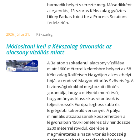
harmadik helyet szerezte meg. Másodikként
a legendás, 13-szoros Kékszalag-győztes
Litkey Farkas futott be a Process Solutions
fedélzetén.
2026. július 31.
-
Kékszalag
Módosítani kell a Kékszalag útvonalát az
alacsony vízállás miatt
A Balaton szokatlanul alacsony vízállása
miatt 1600 méterrel keletebbre helyezi az 58.
Kékszalag Raiffeisen Nagydíjon a keszthelyi
bóját a rendező Magyar Vitorlás Szövetség. A
biztonsági okokból meghozott döntés
garantálja, hogy a mélyebb merülésű,
hagyományos klasszikus vitorlások is
teljesíthessék Európa leghosszabb és
legrégebbi tókerülő versenyét. A pálya
minimális átszabásának köszönhetően a
légvonalban 150 kilométeres táv mindössze
3200 méterrel rövidül, cserébe a
megmérettetés a hazai vitorlás közösség