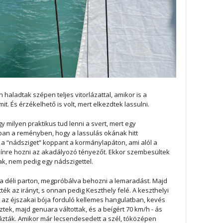
aladtak szépen teljes vitorlázattal, amikor is a
it. És érzékelhető is volt, mert elkezdtek lassulni.
y milyen praktikus tud lenni a svert, mert egy
abban a reményben, hogy a lassulás okának hitt
 “nádsziget” koppant a kormánylapáton, ami alól a
zínre hozni az akadályozó tényezőt. Ekkor szembesültek
ak, nem pedig egy nádszigettel.
 a déli parton, megpróbálva behozni a lemaradást. Majd
tték az irányt, s onnan pedig Keszthely felé. A keszthelyi
igy az éjszakai bója forduló kellemes hangulatban, kevés
tek, majd genuara váltottak, és a beígért 70 km/h - ás
rlázták. Amikor már lecsendesedett a szél, tóközépen