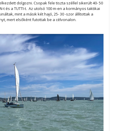
kezdett dolgozni. Csopak fele tiszta széllel sikerült 40- 50
N-t és a TUTTI-t. Az utolsó 100 m-en a kormányos taktikai
áltak, mint a másik két hajó, 25- 30 -szor állítottak a
t, mert elsőként futottak be a célvonalon.