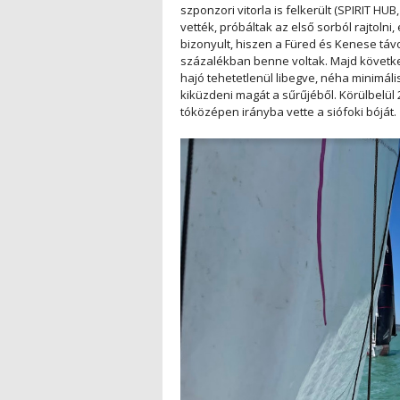
szponzori vitorla is felkerült (SPIRIT H
vették, próbáltak az első sorból rajtolni,
bizonyult, hiszen a Füred és Kenese tá
százalékban benne voltak. Majd következe
hajó tehetetlenül libegve, néha minimál
kiküzdeni magát a sűrűjéből. Körülbelül 2
tóközépen irányba vette a siófoki bóját.