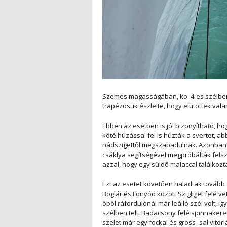
Szemes magasságában, kb. 4-es szélben h
trapézosuk észlelte, hogy elütöttek valam
Ebben az esetben is jól bizonyítható, hog
kötélhúzással fel is húzták a svertet, 
nádszigettől megszabadulnak. Azonban a
csáklya segítségével megpróbálták fels
azzal, hogy egy süldő malaccal találkozt
Ezt az esetet követően haladtak tovább
Boglár és Fonyód között Szigliget felé ve
öböl ráfordulónál már leálló szél volt, 
szélben telt. Badacsony felé spinnakerez
szelet már egy fockal és gross- sal vito