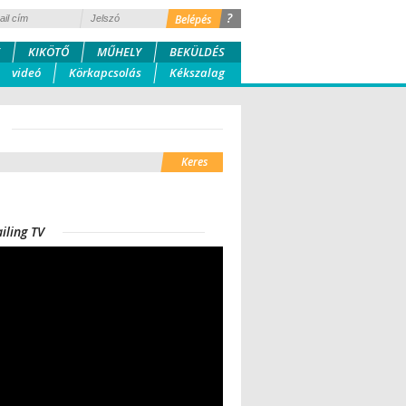
?
KIKÖTŐ
MŰHELY
BEKÜLDÉS
videó
Körkapcsolás
Kékszalag
iling TV