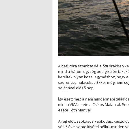
A befutóra szombat délelőtti órákban kerül
mind a három egység pedig külön taktiká
kerültek olyan közel egymáshoz, hogy 
szerencsemalacukat. Ekkor még nem sejtv
sajátjával előző nap.
Így esett meg a nem mindennapi találkoz
mint a VICA esete a Csíkos Malaccal. Per
esete Tóth Marival.
A rajt előtt szokásos kapkodás, készülőd
sőt, 6 éve szinte kivétel nélkül minden v