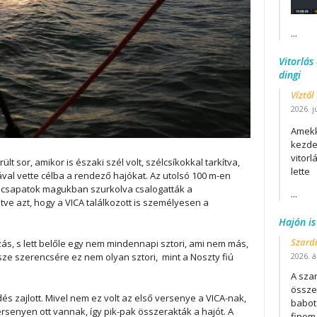
...
Vitorlás
dingi
Víztől
2026. j
Amekk
kezdet
vitor
t sor, amikor is északi szél volt, szélcsíkokkal tarkítva,
lette
val vette célba a rendező hajókat. Az utolsó 100 m-en
a csapatok magukban szurkolva csalogatták a
...
e azt, hogy a VICA találkozott is személyesen a
Hajón is
Szard
ás, s lett belőle egy nem mindennapi sztori, ami nem más,
sze szerencsére ez nem olyan sztori, mint a Noszty fiú
2026. áp
A szar
összet
és zajlott. Mivel nem ez volt az első versenye a VICA-nak,
babot
ersenyen ott vannak, így pik-pak összerakták a hajót. A
finom.