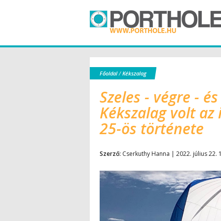
Főoldal
/
Kékszalag
Szeles - végre - é
Kékszalag volt az 
25-ös története
Szerző:
Cserkuthy Hanna | 2022. július 22. 