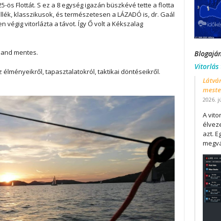
5-ös Flottát. S ez a 8 egység igazán büszkévé tette a flotta
-Jollék, klasszikusok, és természetesen a LÁZADÓ is, dr. Gaál
 végig vitorlázta a távot. Így Ő volt a Kékszalag
aland mentes.
Blogajá
Vitorlás
lményeikről, tapasztalatokról, taktikai döntéseikről.
Látván
mester
2026. j
A vit
élveze
azt. E
megvá