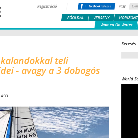
Regisztráció
vagy
FŐOLDAL
VERSENY
HORIZONT
Women On Water
Keresés
s kalandokkal teli
idei - avagy a 3 dobogós
World Sa
14:33