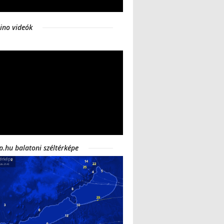
ino videók
p.hu balatoni széltérképe