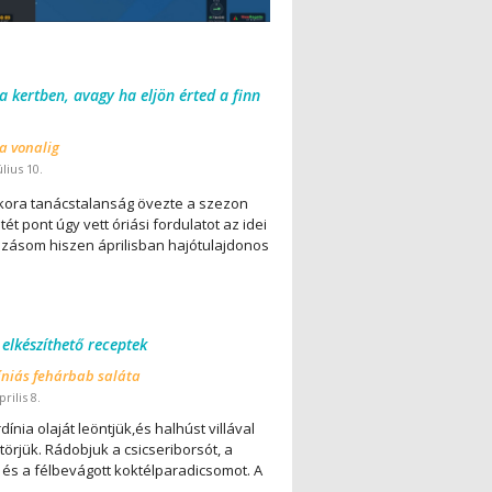
 a kertben, avagy ha eljön érted a finn
 a vonalig
úlius 10.
ora tanácstalanság övezte a szezon
ét pont úgy vett óriási fordulatot az idei
lázásom hiszen áprilisban hajótulajdonos
 elkészíthető receptek
íniás fehárbab saláta
rilis 8.
dínia olaját leöntjük,és halhúst villával
örjük. Rádobjuk a csicseriborsót, a
 és a félbevágott koktélparadicsomot. A
..