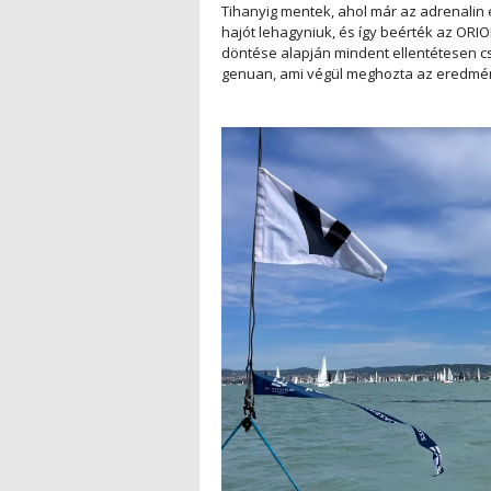
Tihanyig mentek, ahol már az adrenalin el
hajót lehagyniuk, és így beérték az ORIO
döntése alapján mindent ellentétesen csin
genuan, ami végül meghozta az eredmény