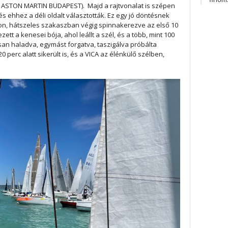
UB, ASTON MARTIN BUDAPEST). Majd a rajtvonalat is szépen
 és ehhez a déli oldalt választották. Ez egy jó döntésnek
von, hátszeles szakaszban végig spinnakerezve az első 10
tt a kenesei bója, ahol leállt a szél, és a több, mint 100
isan haladva, egymást forgatva, taszigálva próbálta
0 perc alatt sikerült is, és a VICA az élénkülő szélben,