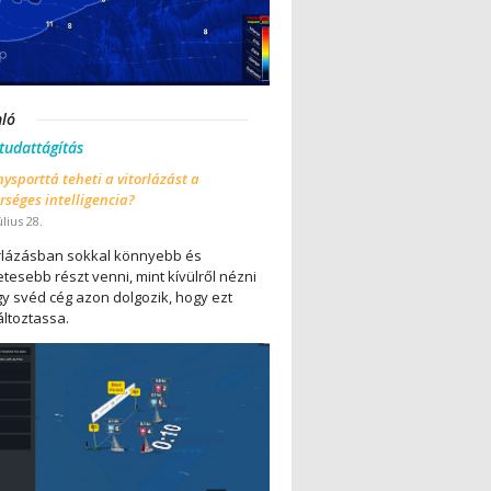
nló
 tudattágítás
ysporttá teheti a vitorlázást a
séges intelligencia?
úlius 28.
orlázásban sokkal könnyebb és
tesebb részt venni, mint kívülről nézni
gy svéd cég azon dolgozik, hogy ezt
ltoztassa.