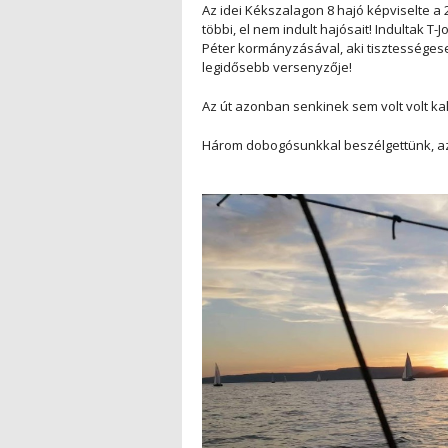
Az idei Kékszalagon 8 hajó képviselte a 2
többi, el nem indult hajósait! Indultak T
Péter kormányzásával, aki tisztességesen
legidősebb versenyzője!
Az út azonban senkinek sem volt volt k
Három dobogósunkkal beszélgettünk, az é