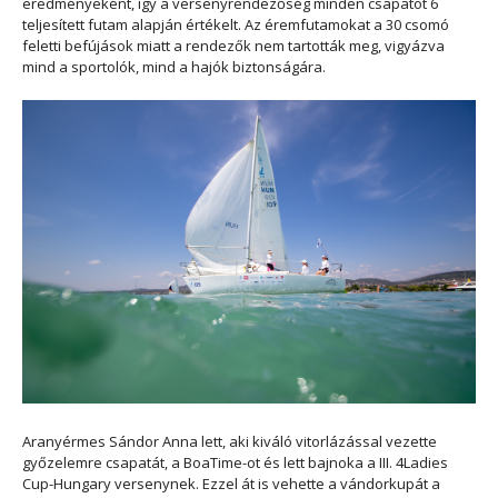
eredményeként, így a versenyrendezőség minden csapatot 6
teljesített futam alapján értékelt. Az éremfutamokat a 30 csomó
feletti befújások miatt a rendezők nem tartották meg, vigyázva
mind a sportolók, mind a hajók biztonságára.
Aranyérmes Sándor Anna lett, aki kiváló vitorlázással vezette
győzelemre csapatát, a BoaTime-ot és lett bajnoka a III. 4Ladies
Cup-Hungary versenynek. Ezzel át is vehette a vándorkupát a