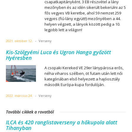
csapatkapitányként. 3 EB részvétel a lány
mezőnyben és az idén sikerült bekerülni az 5
fős vegyes VB keretbe, ahol 59 nemzet 259
vegyes (fiú-lány együtt!) mezőnyében a 44.
helyen végzett, a lányok között pedig a 10.
legjobb lett a világon!
2021. október 12.
-
Verseny
Kis-Szölgyémi Luca és Ugron Hanga győzött
Hyéresben
A csopaki Kereked VE 29er lánypárosa erős,
néha viharos szélben, öt futam után lett női
kategóriában első helyezett a hajóosztály
második Európa-kupa fordulóján.
2022. március 24.
-
Verseny
További cikkek a rovatból
ILCA és 420 ranglistaverseny a hőkupola alatt
Tihanyban