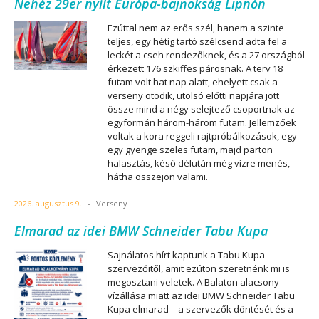
Nehéz 29er nyílt Európa-bajnokság Lipnón
Ezúttal nem az erős szél, hanem a szinte
teljes, egy hétig tartó szélcsend adta fel a
leckét a cseh rendezőknek, és a 27 országból
érkezett 176 szkiffes párosnak. A terv 18
futam volt hat nap alatt, ehelyett csak a
verseny ötödik, utolsó előtti napjára jött
össze mind a négy selejtező csoportnak az
egyformán három-három futam. Jellemzőek
voltak a kora reggeli rajtpróbálkozások, egy-
egy gyenge szeles futam, majd parton
halasztás, késő délután még vízre menés,
hátha összejön valami.
2026. augusztus 9.
-
Verseny
Elmarad az idei BMW Schneider Tabu Kupa
Sajnálatos hírt kaptunk a Tabu Kupa
szervezőitől, amit ezúton szeretnénk mi is
megosztani veletek. A Balaton alacsony
vízállása miatt az idei BMW Schneider Tabu
Kupa elmarad – a szervezők döntését és a