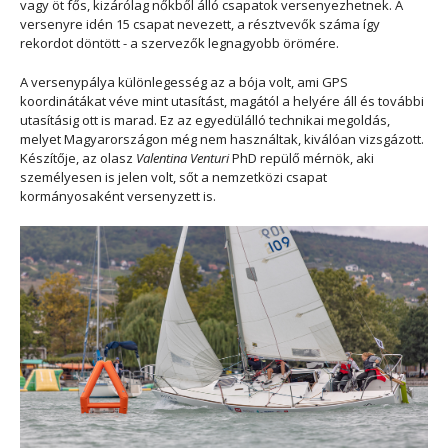
vagy öt fős, kizárólag nőkből álló csapatok versenyezhetnek. A
versenyre idén 15 csapat nevezett, a résztvevők száma így
rekordot döntött - a szervezők legnagyobb örömére.
A versenypálya különlegesség az a bója volt, ami GPS
koordinátákat véve mint utasítást, magától a helyére áll és további
utasításig ott is marad. Ez az egyedülálló technikai megoldás,
melyet Magyarországon még nem használtak, kiválóan vizsgázott.
Készítője, az olasz
Valentina Venturi
PhD repülő mérnök, aki
személyesen is jelen volt, sőt a nemzetközi csapat
kormányosaként versenyzett is.