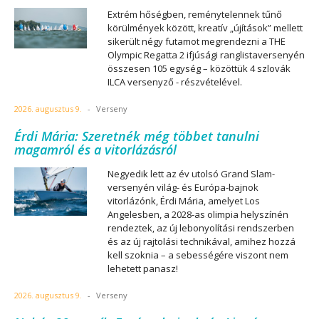
Extrém hőségben, reménytelennek tűnő
körülmények között, kreatív „újítások” mellett
sikerült négy futamot megrendezni a THE
Olympic Regatta 2 ifjúsági ranglistaversenyén
összesen 105 egység – közöttük 4 szlovák
ILCA versenyző - részvételével.
2026. augusztus 9.
-
Verseny
Érdi Mária: Szeretnék még többet tanulni
magamról és a vitorlázásról
Negyedik lett az év utolsó Grand Slam-
versenyén világ- és Európa-bajnok
vitorlázónk, Érdi Mária, amelyet Los
Angelesben, a 2028-as olimpia helyszínén
rendeztek, az új lebonyolítási rendszerben
és az új rajtolási technikával, amihez hozzá
kell szoknia – a sebességére viszont nem
lehetett panasz!
2026. augusztus 9.
-
Verseny