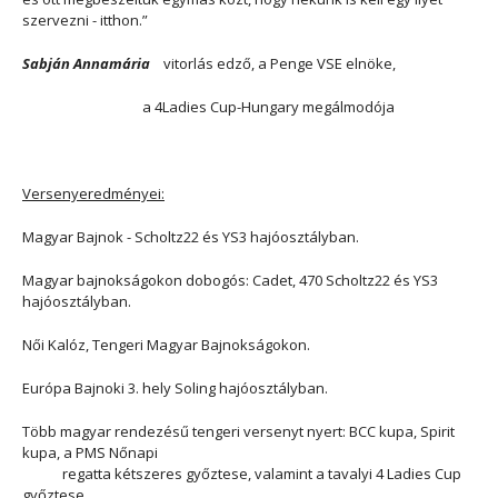
szervezni - itthon.”
Sabján Annamária
vitorlás edző, a Penge VSE elnöke,
a 4Ladies Cup-Hungary megálmodója
Versenyeredményei:
Magyar Bajnok - Scholtz22 és YS3 hajóosztályban.
Magyar bajnokságokon dobogós: Cadet, 470 Scholtz22 és YS3
hajóosztályban.
Női Kalóz, Tengeri Magyar Bajnokságokon.
Európa Bajnoki 3. hely Soling hajóosztályban.
Több magyar rendezésű tengeri versenyt nyert: BCC kupa, Spirit
kupa, a PMS Nőnapi
regatta kétszeres győztese, valamint a tavalyi 4 Ladies Cup
győztese.