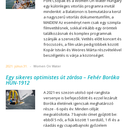
Pont Csopak és a Women On Water Hungary
egy különleges vitorlás programra invitál
mindenkit: a Balatonon is bemutatásra kerül
a nagyszerű vitorlás dokumentumfilm, a
MAIDEN! Az eseményt nem csak egy szimpla
filmvetítésnek, sokkal inkább egy örömteli
találkozásnak és komplex programnak
szánják a szervezők. Vetítés előtt koncert és
fröccsözés, a film után pedig többek között
Kopár István és Weöres Márta részvételével
beszélgetés is várja a közönséget.
2021. július 31.
-
Women On Water
Egy sikeres optimistes út zárása – Fehér Boróka
HUN-1912
A 2021-es szezon utolsó opé ranglista
versenye is befejeződött és ezzel lezárult
Boróka életének igencsak meghatározó
része - 6 opés év. Minden célját
megvalósította. 7 bajnoki címet gyűjtött be:
ebből 5 női, a fiúk között 1 serdülő, 1 ifi és a
ráadás egy csapatbajnoki győzelem