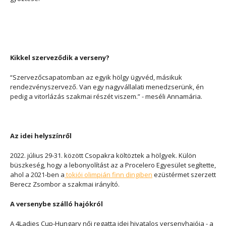
Kikkel szerveződik a verseny?
“Szervezőcsapatomban az egyik hölgy ügyvéd, másikuk
rendezvényszervező. Van egy nagyvállalati menedzserünk, én
pedig a vitorlázás szakmai részét viszem.” - meséli Annamária.
Az idei helyszínről
2022. július 29-31. között Csopakra költöztek a hölgyek. Külön
büszkeség, hogy a lebonyolítást az a Procelero Egyesület segítette,
ahol a 2021-ben a
tokiói olimpián
finn dingiben
ezüstérmet szerzett
Berecz Zsombor a szakmai irányító.
A versenybe szálló hajókról
A 4Ladies Cup-Hungary női regatta idei hivatalos versenyhajója - a