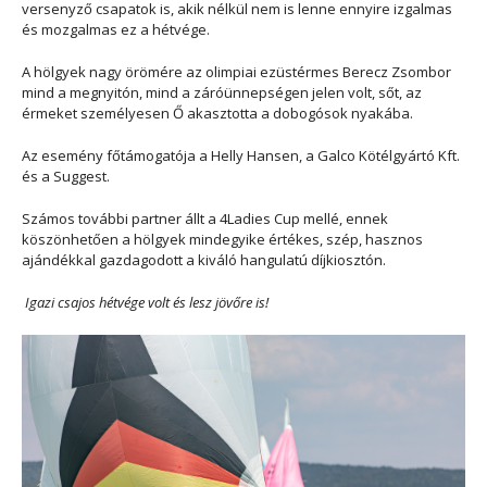
versenyző csapatok is, akik nélkül nem is lenne ennyire izgalmas
és mozgalmas ez a hétvége.
A hölgyek nagy örömére az olimpiai ezüstérmes Berecz Zsombor
mind a megnyitón, mind a záróünnepségen jelen volt, sőt, az
érmeket személyesen Ő akasztotta a dobogósok nyakába.
Az esemény főtámogatója a Helly Hansen, a Galco Kötélgyártó Kft.
és a Suggest.
Számos további partner állt a 4Ladies Cup mellé, ennek
köszönhetően a hölgyek mindegyike értékes, szép, hasznos
ajándékkal gazdagodott a kiváló hangulatú díjkiosztón.
Igazi csajos hétvége volt és lesz jövőre is!