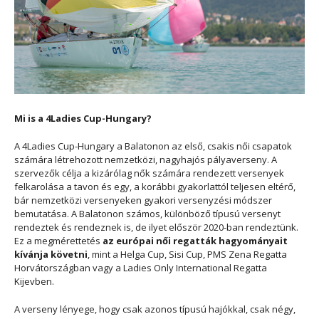
Mi is a 4Ladies Cup-Hungary?
A 4Ladies Cup-Hungary a Balatonon az első, csakis női csapatok
számára létrehozott nemzetközi, nagyhajós pályaverseny. A
szervezők célja a kizárólag nők számára rendezett versenyek
felkarolása a tavon és egy, a korábbi gyakorlattól teljesen eltérő,
bár nemzetközi versenyeken gyakori versenyzési módszer
bemutatása. A Balatonon számos, különböző típusú versenyt
rendeztek és rendeznek is, de ilyet először 2020-ban rendeztünk.
Ez a megmérettetés
az európai női regatták hagyományait
kívánja követni
, mint a Helga Cup, Sisi Cup, PMS Zena Regatta
Horvátországban vagy a Ladies Only International Regatta
Kijevben.
A verseny lényege, hogy csak azonos típusú hajókkal, csak négy,