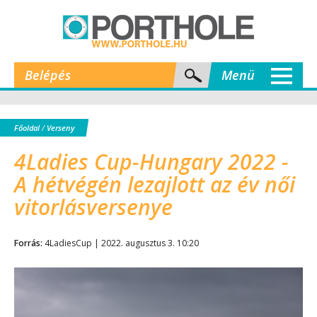
Belépés
Menü
Főoldal
/
Verseny
4Ladies Cup-Hungary 2022 -
A hétvégén lezajlott az év női
vitorlásversenye
Forrás:
4LadiesCup | 2022. augusztus 3. 10:20