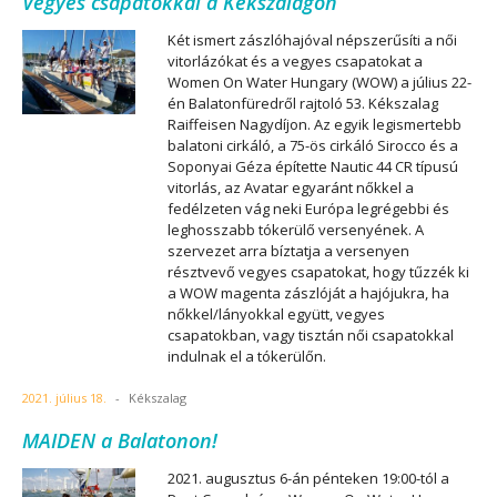
Vegyes csapatokkal a Kékszalagon
Két ismert zászlóhajóval népszerűsíti a női
vitorlázókat és a vegyes csapatokat a
Women On Water Hungary (WOW) a július 22-
én Balatonfüredről rajtoló 53. Kékszalag
Raiffeisen Nagydíjon. Az egyik legismertebb
balatoni cirkáló, a 75-ös cirkáló Sirocco és a
Soponyai Géza építette Nautic 44 CR típusú
vitorlás, az Avatar egyaránt nőkkel a
fedélzeten vág neki Európa legrégebbi és
leghosszabb tókerülő versenyének. A
szervezet arra bíztatja a versenyen
résztvevő vegyes csapatokat, hogy tűzzék ki
a WOW magenta zászlóját a hajójukra, ha
nőkkel/lányokkal együtt, vegyes
csapatokban, vagy tisztán női csapatokkal
indulnak el a tókerülőn.
2021. július 18.
-
Kékszalag
MAIDEN a Balatonon!
2021. augusztus 6-án pénteken 19:00-tól a