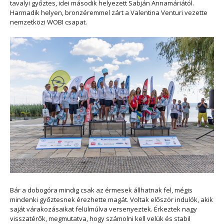
tavalyi győztes, idei második helyezett Sabján Annamáriától.
Harmadik helyen, bronzéremmel zárt a Valentina Venturi vezette
nemzetközi WOBI csapat.
Bár a dobogóra mindig csak az érmesek állhatnak fel, mégis
mindenki győztesnek érezhette magát. Voltak először indulók, akik
saját várakozásaikat felülmúlva versenyeztek. Érkeztek nagy
visszatérők, megmutatva, hogy számolni kell velük és stabil