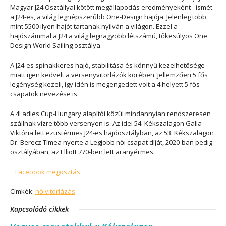
Magyar J24 Osztállyal kötött megállapodás eredményeként - ismét
a J24-es, a világ legnépszerűbb One-Design hajója. Jelenleg több,
mint 5500 ilyen hajót tartanak nyilván a világon. Ezzel a
hajószámmal a J24 a világ legnagyobb létszámú, tőkesúlyos One
Design World Sailing osztálya.
A J24-es spinakkeres hajó, stabilitása és könnyű kezelhetősége
miatt igen kedvelt a versenyvitorlázók körében. Jellemzően 5 fős
legénység kezeli, így idén is megengedett volt a 4 helyett 5 fős
csapatok nevezése is.
A 4Ladies Cup-Hungary alapítói közül mindannyian rendszeresen
szállnak vízre több versenyen is. Az idei 54. Kékszalagon Galla
Viktória lett ezüstérmes J24-es hajóosztályban, az 53. Kékszalagon
Dr. Berecz Tímea nyerte a Legjobb női csapat díját, 2020-ban pedig
osztályában, az Elliott 770-ben lett aranyérmes.
Facebook megosztás
Címkék:
nőivitorlázás
Kapcsolódó cikkek