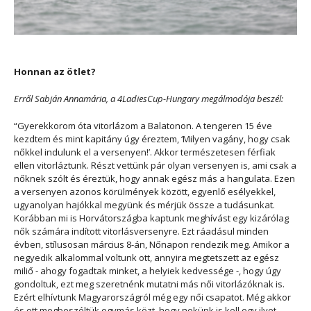
Honnan az ötlet?
Erről Sabján Annamária, a 4LadiesCup-Hungary megálmodója beszél:
“Gyerekkorom óta vitorlázom a Balatonon. A tengeren 15 éve
kezdtem és mint kapitány úgy éreztem, ‘Milyen vagány, hogy csak
nőkkel indulunk el a versenyen!’. Akkor természetesen férfiak
ellen vitorláztunk. Részt vettünk pár olyan versenyen is, ami csak a
nőknek szólt és éreztük, hogy annak egész más a hangulata. Ezen
a versenyen azonos körülmények között, egyenlő esélyekkel,
ugyanolyan hajókkal megyünk és mérjük össze a tudásunkat.
Korábban mi is Horvátországba kaptunk meghívást egy kizárólag
nők számára indított vitorlásversenyre. Ezt ráadásul minden
évben, stílusosan március 8-án, Nőnapon rendezik meg. Amikor a
negyedik alkalommal voltunk ott, annyira megtetszett az egész
miliő - ahogy fogadtak minket, a helyiek kedvessége -, hogy úgy
gondoltuk, ezt meg szeretnénk mutatni más női vitorlázóknak is.
Ezért elhívtunk Magyarországról még egy női csapatot. Még akkor
és ott megbeszéltük egymás közt, hogy nekünk is kell egy ilyet