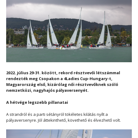
2022. július 29-31. között, rekord résztvevői létszámmal
rendezték meg Csopakon a 4Ladies Cup-Hungary-t,
Magyarország első, kizárólag női résztvevőknek szóló
nemzetközi, nagyhajós pályaversenyét.
A hétvége legszebb pillanatai
A strandról és a parti sétányról tökéletes kilátás nyílt a
pályaversenyre. Jól áttekinthető, követhető és élvezhető volt.