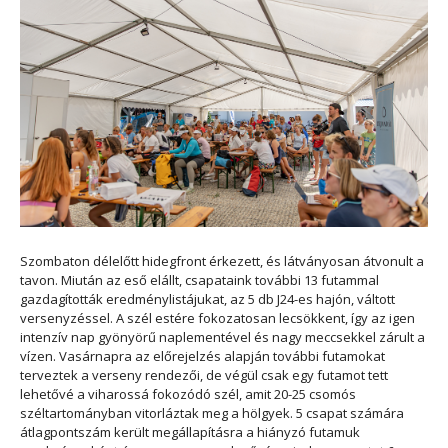
Szombaton délelőtt hidegfront érkezett, és látványosan átvonult a
tavon. Miután az eső elállt, csapataink további 13 futammal
gazdagították eredménylistájukat, az 5 db J24-es hajón, váltott
versenyzéssel. A szél estére fokozatosan lecsökkent, így az igen
intenzív nap gyönyörű naplementével és nagy meccsekkel zárult a
vízen. Vasárnapra az előrejelzés alapján további futamokat
terveztek a verseny rendezői, de végül csak egy futamot tett
lehetővé a viharossá fokozódó szél, amit 20-25 csomós
széltartományban vitorláztak meg a hölgyek. 5 csapat számára
átlagpontszám került megállapításra a hiányzó futamuk