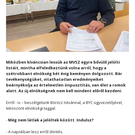
Miközben kíváncsian lessük az MVSZ egyre bővülő jelölti
listáit, mintha elfeledkeztünk volna arról, hogy a
szétrobbant elnökség két évig keményen dolgozott. Bár
tevékenységüket, vitathatatlan eredményeiket
beárnyékolja az értelmetlen önpusztítás, van élet a romok
alatt. Az új elnökségnek nem kell mindent előről kezdeni.
Erről - is – beszélgetünk Böröcz Istvánnal, a BYC ügyvezetőjével,
leköszönt elnökségi taggal:
-
Még nem látlak a jelöltek között. Indulsz?
- A napokban lesz erről döntés.