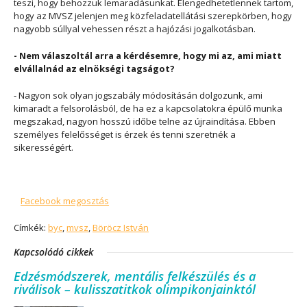
teszi, hogy behozzuk lemaradásunkat. Elengedhetetlennek tartom,
hogy az MVSZ jelenjen meg közfeladatellátási szerepkörben, hogy
nagyobb súllyal vehessen részt a hajózási jogalkotásban.
- Nem válaszoltál arra a kérdésemre, hogy mi az, ami miatt
elvállalnád az elnökségi tagságot?
- Nagyon sok olyan jogszabály módosításán dolgozunk, ami
kimaradt a felsorolásból, de ha ez a kapcsolatokra épülő munka
megszakad, nagyon hosszú időbe telne az újraindítása. Ebben
személyes felelősséget is érzek és tenni szeretnék a
sikerességért.
Facebook megosztás
Címkék:
byc
,
mvsz
,
Böröcz István
Kapcsolódó cikkek
Edzésmódszerek, mentális felkészülés és a
riválisok – kulisszatitkok olimpikonjainktól