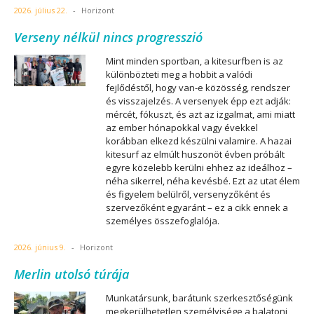
2026. július 22.
-
Horizont
Verseny nélkül nincs progresszió
Mint minden sportban, a kitesurfben is az
különbözteti meg a hobbit a valódi
fejlődéstől, hogy van-e közösség, rendszer
és visszajelzés. A versenyek épp ezt adják:
mércét, fókuszt, és azt az izgalmat, ami miatt
az ember hónapokkal vagy évekkel
korábban elkezd készülni valamire. A hazai
kitesurf az elmúlt huszonöt évben próbált
egyre közelebb kerülni ehhez az ideálhoz –
néha sikerrel, néha kevésbé. Ezt az utat élem
és figyelem belülről, versenyzőként és
szervezőként egyaránt – ez a cikk ennek a
személyes összefoglalója.
2026. június 9.
-
Horizont
Merlin utolsó túrája
Munkatársunk, barátunk szerkesztőségünk
megkerülhetetlen személyisége a balatoni