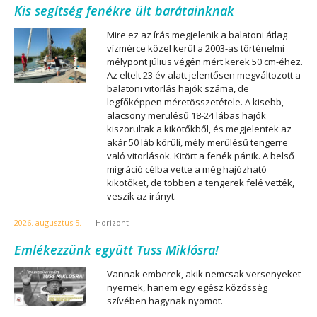
Kis segítség fenékre ült barátainknak
Mire ez az írás megjelenik a balatoni átlag
vízmérce közel kerül a 2003-as történelmi
mélypont július végén mért kerek 50 cm-éhez.
Az eltelt 23 év alatt jelentősen megváltozott a
balatoni vitorlás hajók száma, de
legfőképpen méretösszetétele. A kisebb,
alacsony merülésű 18-24 lábas hajók
kiszorultak a kikötőkből, és megjelentek az
akár 50 láb körüli, mély merülésű tengerre
való vitorlások. Kitört a fenék pánik. A belső
migráció célba vette a még hajózható
kikötőket, de többen a tengerek felé vették,
veszik az irányt.
2026. augusztus 5.
-
Horizont
Emlékezzünk együtt Tuss Miklósra!
Vannak emberek, akik nemcsak versenyeket
nyernek, hanem egy egész közösség
szívében hagynak nyomot.