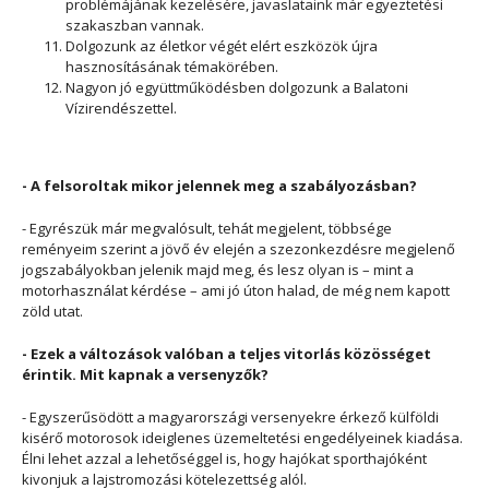
problémájának kezelésére, javaslataink már egyeztetési
szakaszban vannak.
Dolgozunk az életkor végét elért eszközök újra
hasznosításának témakörében.
Nagyon jó együttműködésben dolgozunk a Balatoni
Vízirendészettel.
- A felsoroltak mikor jelennek meg a szabályozásban?
- Egyrészük már megvalósult, tehát megjelent, többsége
reményeim szerint a jövő év elején a szezonkezdésre megjelenő
jogszabályokban jelenik majd meg, és lesz olyan is – mint a
motorhasználat kérdése – ami jó úton halad, de még nem kapott
zöld utat.
- Ezek a változások valóban a teljes vitorlás közösséget
érintik. Mit kapnak a versenyzők?
- Egyszerűsödött a magyarországi versenyekre érkező külföldi
kisérő motorosok ideiglenes üzemeltetési engedélyeinek kiadása.
Élni lehet azzal a lehetőséggel is, hogy hajókat sporthajóként
kivonjuk a lajstromozási kötelezettség alól.