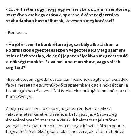
- Ezt érthetem úgy, hogy egy versenykalózt, ami a rendőrség
szemében csak egy csónak, sporthajóként regisztrálva
szabadabban használhatok, kevesebb megkötéssel?
- Pontosan.
- Ha jól értem, te konkrétan a jogszabály alkotásban, a
kodifikációs egyeztetésekben végeztél a külvilág számára
szinte láthatatlan, de az új jogszabályokban megtestesülő
elnökségi munkát. Ez valami one-man show, vagy voltak
segítőid?
- Ezt lehetetlen egyedül összehozni. Kellenek segítők, tanácsadók,
fegyelmezetten együttműködő csapatemberek az elnökségben, a
bizottságokban és ezen kívül is. Akinek munkáját kiemelném, az dr.
Borók György.
A folyamatosan változó közigazgatási rendszer az MVSZ
feladatellátási keretrendszerét is befolyásolja. A Szövetség
érdekérvényesítő szerepe a kialakult helyzetben jelentősen
gyengült, ez a partnereinket óvatosságra készteti. Bízom benne,
hogy a felálló elnökség kapcsolatrendszere, aktivitása lehetővé