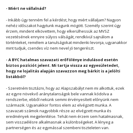
- Miért ne vállalnád?
- Inkább úgy tenném fel a kérdést, hogy miért vállaljam? Nagyon
nehéz időszakot hagytunk magunk mögött. Személy szerint úgy
érzem, mindent elkövettem, hogy elkerülhessük az MVSZ
vezetésének ennyire súlyos válságát, rendkívül sajnálom a
történteket, remélem a tanulságokat mindenki levonja, ugyanakkor
mint tudjuk, csendes víz nem nevel jó tengerészt.
- A BYC hatalmas szavazati erőfölénye indulásod esetén
biztos pozíciót jelent. Mi tartja vissza az egyesületedet,
hogy ne lojalitás alapján szavazzon meg bárkit is a jelölti
listákból?
- Szeretném tisztázni, hogy az Alapszabályt nem mi alkottuk, ezek
az egyre növekvő aránytalanságok bele vannak kódolva a
rendszerbe, ebből nekünk semmi érvényesített előnyünk nem
származik. Ugyanakkor fontos elem az elvégzett munka. A
szavazati számok nagyobbik része az elvégzett munka és
eredmények megjelenítése. Tehát nem érzem sem hatalmasnak,
sem visszaélésre alkalmasnak a különbségeket. A lényeg a
partnerségen és az egymással szembeni tiszteleten van.