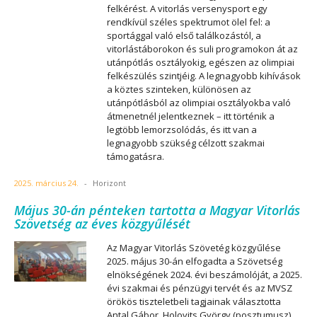
felkérést. A vitorlás versenysport egy
rendkívül széles spektrumot ölel fel: a
sportággal való első találkozástól, a
vitorlástáborokon és suli programokon át az
utánpótlás osztályokig, egészen az olimpiai
felkészülés szintjéig. A legnagyobb kihívások
a köztes szinteken, különösen az
utánpótlásból az olimpiai osztályokba való
átmenetnél jelentkeznek – itt történik a
legtöbb lemorzsolódás, és itt van a
legnagyobb szükség célzott szakmai
támogatásra.
2025. március 24.
-
Horizont
Május 30-án pénteken tartotta a Magyar Vitorlás
Szövetség az éves közgyűlését
Az Magyar Vitorlás Szövetég közgyűlése
2025. május 30-án elfogadta a Szövetség
elnökségének 2024. évi beszámolóját, a 2025.
évi szakmai és pénzügyi tervét és az MVSZ
örökös tiszteletbeli tagjainak választotta
Antal Gábor, Holovits György (posztumusz)