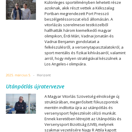
Különleges sportélményben lehetett része
azoknak, akik részt vettek a Kékszalag
Portban megrendezett Port Presszó
beszélgetéssorozat első állomásán. A
vitorlázás szerelmesei testközelből
hallhatták három kiemelkedő magyar
olimpikon, Érdi Mári, Vadnai Jonatán és
Vadnai Benjamin gondolatait a
felkészülésről, a versenytapasztalatokról, a
sport mentális és fizikai kihívásairól, valamint
arról, hogy milyen stratégiával készülnek a
Los Angeles-i olimpiára.
2025. március 5.
-
Horizont
Utánpótlás újratervezve
A Magyar Vitorlás Szövetség elnöksége új
struktúrában, megerősített fókuszpontok
mentén indította újra az utánpótlás és
versenysport fejlesztését célzó munkát.
Ennek keretében létrejött az Utánpótlás és
Versenysport Bizottság (UVB), melynek
szakmai vezetésére Nagy R Attila kapott