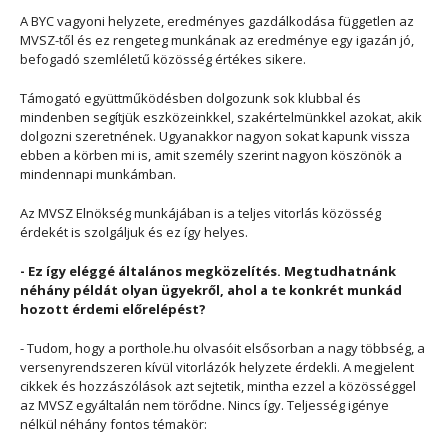
A BYC vagyoni helyzete, eredményes gazdálkodása független az
MVSZ-től és ez rengeteg munkának az eredménye egy igazán jó,
befogadó szemléletű közösség értékes sikere.
Támogató együttműködésben dolgozunk sok klubbal és
mindenben segítjük eszközeinkkel, szakértelmünkkel azokat, akik
dolgozni szeretnének. Ugyanakkor nagyon sokat kapunk vissza
ebben a körben mi is, amit személy szerint nagyon köszönök a
mindennapi munkámban.
Az MVSZ Elnökség munkájában is a teljes vitorlás közösség
érdekét is szolgáljuk és ez így helyes.
- Ez így eléggé általános megközelítés. Megtudhatnánk
néhány példát olyan ügyekről, ahol a te konkrét munkád
hozott érdemi előrelépést?
- Tudom, hogy a porthole.hu olvasóit elsősorban a nagy többség, a
versenyrendszeren kívül vitorlázók helyzete érdekli. A megjelent
cikkek és hozzászólások azt sejtetik, mintha ezzel a közösséggel
az MVSZ egyáltalán nem törődne. Nincs így. Teljesség igénye
nélkül néhány fontos témakör: