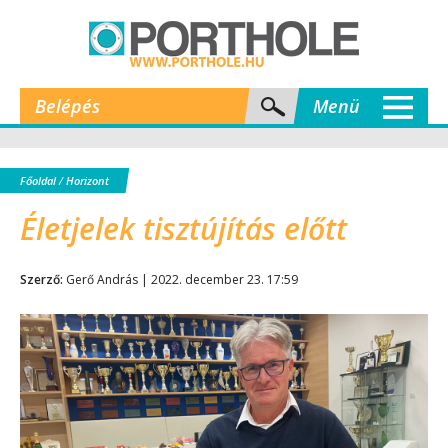
Belépés
Menü
Főoldal
/
Horizont
Életjelek tisztújítás előtt
Szerző:
Gerő András | 2022. december 23. 17:59