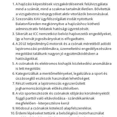
A hajózási képesítések vizsgakérdéseinek felülvizsgálata
mind a számát, mind a szakmai tartalmát illetően. Bővítettük
a vizsgabiztosi névjegyzéket aktív vitorlázók bevonásával.
Szezonális KAV ügyfélszolgálati irodát nyitottunk
Balatonfüreden megkönnyítve a hajózáshoz köthető
adminisztratív feldatok hatósági ügyintézését.
Sikerült az ICC nemzetközi belvízi hajóvezetői engedélyeket,
így a horvát jogosítványokat is elfogadtatni.
A 20 LE teljesítményű motorok és a csónak méretéből adódó
lajstromozási problémákra, üzemeltetési engedélyezésükre
megoldást találtunk nagyon jó együttműködésben a
hatóságokkal.
A csónakok és elektromos kishajók közlekedési anomáliáira
is lett megoldás
Kategorizáltuk a mentőmellényeket, legalizálva a sport és
úszássegítő eszközök használati lehetőségeit.
Részt vettünk a lajstromozás egyszerűsített
jogharmonizációjának előkészítésében.
A vízi sporteszközök és csónakok időjárási körülményektől
függő parttól való eltávolodása - szándékainknak
megfelelően - kiterjesztésre kerül
Módosul a csónakok kötelező alapfelszerelése.
Érdemi lépéseket tettünk a belsőégésű motorhasználat