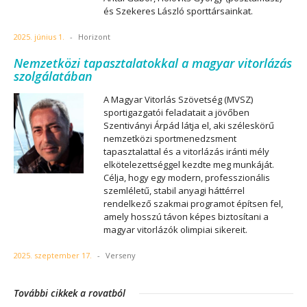
és Szekeres László sporttársainkat.
2025. június 1.
-
Horizont
Nemzetközi tapasztalatokkal a magyar vitorlázás
szolgálatában
A Magyar Vitorlás Szövetség (MVSZ)
sportigazgatói feladatait a jövőben
Szentiványi Árpád látja el, aki széleskörű
nemzetközi sportmenedzsment
tapasztalattal és a vitorlázás iránti mély
elkötelezettséggel kezdte meg munkáját.
Célja, hogy egy modern, professzionális
szemléletű, stabil anyagi háttérrel
rendelkező szakmai programot építsen fel,
amely hosszú távon képes biztosítani a
magyar vitorlázók olimpiai sikereit.
2025. szeptember 17.
-
Verseny
További cikkek a rovatból