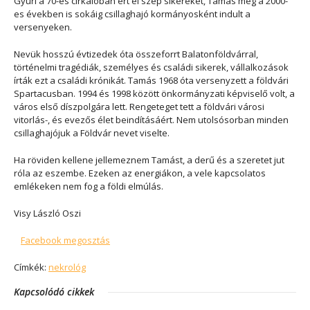
Gyuri a 70-es cirkálóban ért el szép sikereket, Tamás még a 2000-
es években is sokáig csillaghajó kormányosként indult a
versenyeken.
Nevük hosszú évtizedek óta összeforrt Balatonföldvárral,
történelmi tragédiák, személyes és családi sikerek, vállalkozások
írták ezt a családi krónikát. Tamás 1968 óta versenyzett a földvári
Spartacusban. 1994 és 1998 között önkormányzati képviselő volt, a
város első díszpolgára lett. Rengeteget tett a földvári városi
vitorlás-, és evezős élet beindításáért. Nem utolsósorban minden
csillaghajójuk a Földvár nevet viselte.
Ha röviden kellene jellemeznem Tamást, a derű és a szeretet jut
róla az eszembe. Ezeken az energiákon, a vele kapcsolatos
emlékeken nem fog a földi elmúlás.
Visy László Oszi
Facebook megosztás
Címkék:
nekrológ
Kapcsolódó cikkek