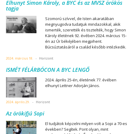
Elhunyt Simon Károly, a BYC és az MVSZ örökös
tagja
Szomorú szívvel, de Isten akaratában
megnyugodva tudatjuk mindazokkal, akik
ismerték, szerették és tisztelték, hogy Simon
Károly életének 92. évében 2024. március 15-
én az Úr békéjében megpihent.
Búcsúztatásáról a család később intézkedik.
2024. március 18.
-
Horizont
ISMÉT FÉLÁRBÓCON A BYC LENGŐ
2024. április 25-én, életének 77. évében
elhunyt Lettner Adorján János.
2024. április 29.
-
Horizont
Az örökifjú Sopi
El tudjátok képzelni milyen volt a Sopi a 70-es
években? Segítek. Pont olyan, mint