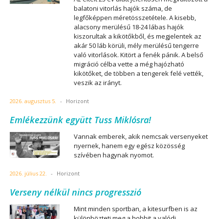
balatoni vitorlás hajók száma, de
legfőképpen méretösszetétele. A kisebb,
alacsony merülésű 18-24 lábas hajók
kiszorultak a kikötőkből, és megjelentek az
akár 50 láb körüli, mély merülésű tengerre
való vitorlások. Kitört a fenék pánik. A belső
migráció célba vette a még hajózható
kikötőket, de többen a tengerek felé vették,
veszik az irányt.
2026. augusztus 5.
-
Horizont
Emlékezzünk együtt Tuss Miklósra!
Vannak emberek, akik nemcsak versenyeket
nyernek, hanem egy egész közösség
szívében hagynak nyomot.
2026. július 22.
-
Horizont
Verseny nélkül nincs progresszió
Mint minden sportban, a kitesurfben is az
különbözteti meg a hobbit a valódi