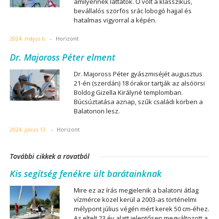
amilyennek láttátok. Ő volt a klasszikus,
bevállalós szörfös srác lobogó hajjal és
hatalmas vigyorral a képén.
2024. május 6.
-
Horizont
Dr. Majoross Péter elment
Dr. Majoross Péter gyászmiséjét augusztus
21-én (szerdán) 18 órakor tartják az alsóörsi
Boldog Gizella Királyné templomban.
Búcsúztatása aznap, szűk családi körben a
Balatonon lesz.
2024. július 13.
-
Horizont
További cikkek a rovatból
Kis segítség fenékre ült barátainknak
Mire ez az írás megjelenik a balatoni átlag
vízmérce közel kerül a 2003-as történelmi
mélypont július végén mért kerek 50 cm-éhez.
Az eltelt 23 év alatt jelentősen megváltozott a