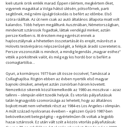
kieli utunk örök emlék marad. Éppen ráértem, megkértem őket,
vigyenek magukkal a Volga hátsó ülésén, pótsofőrnek, parti
segítőnek, még némi újságíróskodás is befért az időmbe. Első
szóra ráálltak. Az út nem csak az autó általános állapota miatt volt
kalandos. Több helyen megálltunk Ausztriában, Németországban,
mindenütt sztárosok fogadtak, láttak vendégül minket, aztán
persze Kielben is. Itt éreztem meg egyrészt ennek a
hajóosztálynak a hihetetlen összetartását és erejét, másrészt a
Holovits testvérpáros népszerűségét, a feléjük áradó szeretetet is.
Persze viszonozták is mindezt, a mindig legendás „magyar esthez”
vitték a pörköltnek valót, és még egy kis hordó bor is befért a
csomagtartóba…
Gyuri, a kormányos 1977-ban ült össze öccsével, Tamással a
Csillaghajóba. Rögtön ebben az évben nyerték első magyar
bajnoki címüket, amelyet aztán zsinórban három követett.
Nemzetközi sikereik közül kiemelkedik az 1980-as moszkvai – azaz
tallinni – olimpián elért tizedik helyük. És vitorlás pályafutásuk
talán legnagyobb szomorúsága az lehetett, hogy az általános
bojkott miatt nem vehettek részt az 1984-es Los Angeles-i olimpián.
A múlt század nyolcvanas éveiben – egészen Gyúró 1987-ben
bekövetkezett betegségéig – egyértelműen ők voltak a legjobb
hazai sztárosok. Ez után vált szét a közös vitorlás pályafutásuk: