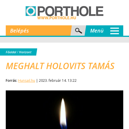
Belépés
Menü
Főoldal
/
Horizont
MEGHALT HOLOVITS TAMÁS
Forrás:
Hunsail.hu
| 2023. február 14. 13:22