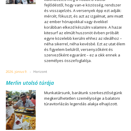
fejlődéstől, hogy van-e közösség, rendszer
és visszajelzés. A versenyek épp ezt adják:
mércét, fókuszt, és azt az izgalmat, ami miatt
az ember hónapokkal vagy évekkel
korábban elkezd készülni valamire. A hazai
kitesurf az elmúlt huszonöt évben próbált
egyre közelebb kerülni ehhez az ideálhoz –
néha sikerrel, néha kevésbé. Ezt az utat élem
és figyelem belülről, versenyzőként és
szervezőként egyaránt – ez a cikk ennek a
személyes összefoglalója.
2026. június 9.
-
Horizont
Merlin utolsó túrája
Munkatársunk, barátunk szerkesztőségünk
megkerülhetetlen személyisége a balatoni
túravitorlázás legendás alakja elhajózott.