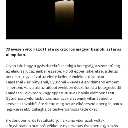
73 évesen vitorlázott el a sokszoros magyar bajnok, sztáros
olimpikon.
Olyan kár, hogy a gyászhírekről mindig a betegség, a szomorúság,
az elmúlás jut az ember eszébe. Holott éppen sikerekre, a derűs
percekre, egyszóval az életre kellene emlékezni ilyenkor.
Tamásnál – és bátyjánál, Gyúrónál – kevés életvidámabb embert
ismertem. Ha valaki az utóbbi években összefutott a betegeskedő
Tamással Földváron, vagy éppen 2018-as halála előtt benézett
Gyúróhoz a vitorlásboltba, már csak a szemük villanásából, a
kedves szavakból érezhette meg azt az elképesztő energiát, ami a
legsikeresebb csillaghajós testvérpárossá tette őket.
Eredendően erős testalkatú, jó fizikumú vitorlázók voltak,
kifogyhatatlan humorérzékkel. A nyolcvanas években egy közös