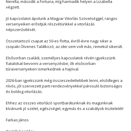
Nerella, második a Fortuna, míg harmadik helyen a Lizabella
végzett.
Jó kapcsolatot ápolunk a Magyar Vitorlás Szövetséggel, rangos
versenyeiken erősítjük részvétünkkel a vitorlázás
népszerűsítését.
Összetartozó csapat az 50-es flotta, évről-évre nagy siker a
csopaki Ötvenes Találkozó, az idei sem volt más, remekül sikerült.
Elsősorban családi, személyes kapcsolatok révén igyekszünk
fiatalokat bevonni a versenyzésbe, ők elsősorban
túraversenyeken ismerkednek a hajóval.
2026-ban igyekszünk még összeszedettebbek lenni, elsődleges a
nívós, jól szervezett parti rendezvényekkel párosuló biztonságos
és boldog vitorlázás.
Ehhez az összes vitorlázó sportbarátunknak és magunknak
kívánunk jó szelet, egészséget, egymás és a szabályok tiszteletét!
Farkas János