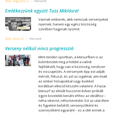
2026. augusztus 5.
-
Horizont
Emlékezzünk együtt Tuss Miklósra!
Vannak emberek, akik nemcsak versenyeket
nyernek, hanem egy egész közösség
szívében hagynak nyomot.
2026. július 22.
-
Horizont
Verseny nélkül nincs progresszió
Mint minden sportban, a kitesurfben is az
különbözteti meg a hobbit a valódi
fejlődéstől, hogy van-e közösség, rendszer
és visszajelzés. A versenyek épp ezt adják:
mércét, fókuszt, és azt az izgalmat, ami miatt
az ember hónapokkal vagy évekkel
korábban elkezd készülni valamire. A hazai
kitesurf az elmúlt huszonöt évben próbált
egyre közelebb kerülni ehhez az ideálhoz –
néha sikerrel, néha kevésbé. Ezt az utat élem
és figyelem belülről, versenyzőként és
szervezőként egyaránt – ez a cikk ennek a