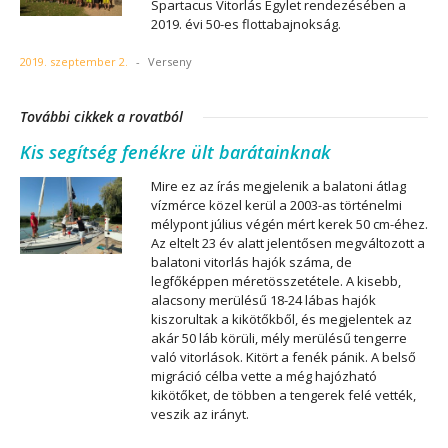
Spartacus Vitorlás Egylet rendezésében a
2019. évi 50-es flottabajnokság.
2019. szeptember 2.
-
Verseny
További cikkek a rovatból
Kis segítség fenékre ült barátainknak
Mire ez az írás megjelenik a balatoni átlag
vízmérce közel kerül a 2003-as történelmi
mélypont július végén mért kerek 50 cm-éhez.
Az eltelt 23 év alatt jelentősen megváltozott a
balatoni vitorlás hajók száma, de
legfőképpen méretösszetétele. A kisebb,
alacsony merülésű 18-24 lábas hajók
kiszorultak a kikötőkből, és megjelentek az
akár 50 láb körüli, mély merülésű tengerre
való vitorlások. Kitört a fenék pánik. A belső
migráció célba vette a még hajózható
kikötőket, de többen a tengerek felé vették,
veszik az irányt.