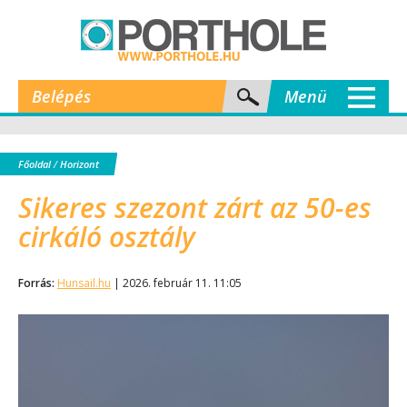
Belépés
Menü
Főoldal
/
Horizont
Sikeres szezont zárt az 50-es
cirkáló osztály
Forrás:
Hunsail.hu
| 2026. február 11. 11:05