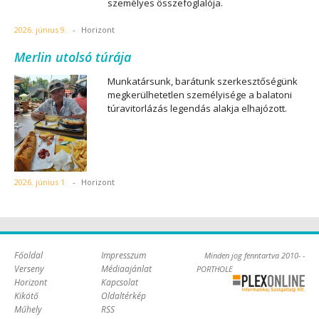
személyes összefoglalója.
2026. június 9.
-
Horizont
Merlin utolsó túrája
Munkatársunk, barátunk szerkesztőségünk
megkerülhetetlen személyisége a balatoni
túravitorlázás legendás alakja elhajózott.
2026. június 1.
-
Horizont
Főoldal
Impresszum
Minden jog fenntartva 2010- -
Verseny
Médiaajánlat
PORTHOLE
Horizont
Kapcsolat
Online Kft. -
Kikötő
Oldaltérkép
Szoftverfejlesztés,
Műhely
RSS