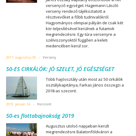
versenyző egységet. Hagemann László
verseny rendező tájékoztatott a
résztvevőket a főbb tudnivalókról.
Hagyományos olimpiai pályán de csak két
kör teljesítésével kerülnek a futamok
megrendezésre. Egy túra versenyre a
szélviszonyoktól függően a keleti
medencében kerül sor.
2017. augusztus 30.
-
Verseny
50-ES CIRKÁLÓK: JÓ SZELET, JÓ EGÉSZSÉGET
Több hajóosztály után most az 50 cirkálók
osztálykapitánya, Farkas János összegzi a
2018-as szezont.
2019. január 14.
-
Horizont
50-es flottabajnokság 2019
Augusztus utolsó napjaiban került
megrendezésre Balatonföldváron a