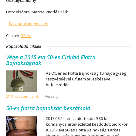
Osztálykapitány
Fotó: Alsóörsi Marina Vitorlás Klub
Facebook megosztás
Címkék:
50-es
Kapcsolódó cikkek
Vége a 2015 évi 50-es Cirkáló Flotta
Bajnokságnak
Az Ötvenes Flotta Bajnokság 10 hajóegység
részvételével 6 futam teljesítésével
befejeződött.
2015. szeptember 6.
-
Verseny
50-es flotta bajnokság beszámoló
2017 08 24.-én csütörtökön 9 30-kor
kormányos értekezlettel kezdődött Siófokon
a 2017 évi 50-es Flotta Bajnokság. Farkas
János osztály kapitány köszöntötte a hét