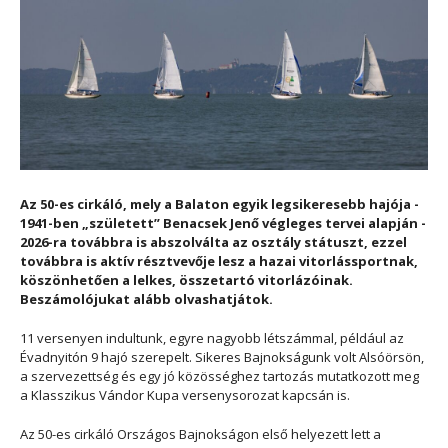
Az 50-es cirkáló, mely a Balaton egyik legsikeresebb hajója -
1941-ben „született” Benacsek Jenő végleges tervei alapján -
2026-ra továbbra is abszolválta az osztály státuszt, ezzel
továbbra is aktív résztvevője lesz a hazai vitorlássportnak,
köszönhetően a lelkes, összetartó vitorlázóinak.
Beszámolójukat alább olvashatjátok.
11 versenyen indultunk, egyre nagyobb létszámmal, például az
Évadnyitón 9 hajó szerepelt. Sikeres Bajnokságunk volt Alsóörsön,
a szervezettség és egy jó közösséghez tartozás mutatkozott meg
a Klasszikus Vándor Kupa versenysorozat kapcsán is.
Az 50-es cirkáló Országos Bajnokságon első helyezett lett a