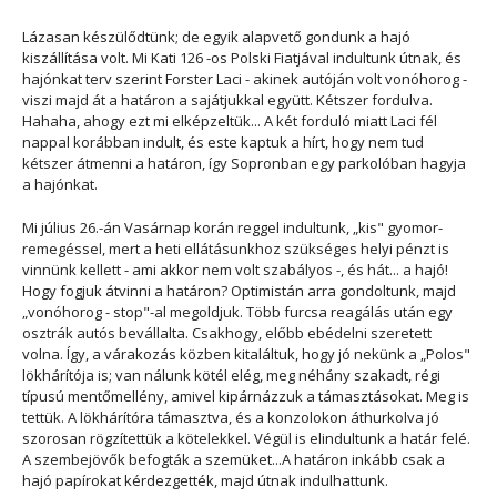
Lázasan készülődtünk; de egyik alapvető gondunk a hajó
kiszállítása volt. Mi Kati 126 -os Polski Fiatjával indultunk útnak, és
hajónkat terv szerint Forster Laci - akinek autóján volt vonóhorog -
viszi majd át a határon a sajátjukkal együtt. Kétszer fordulva.
Hahaha, ahogy ezt mi elképzeltük... A két forduló miatt Laci fél
nappal korábban indult, és este kaptuk a hírt, hogy nem tud
kétszer átmenni a határon, így Sopronban egy parkolóban hagyja
a hajónkat.
Mi július 26.-án Vasárnap korán reggel indultunk, „kis" gyomor-
remegéssel, mert a heti ellátásunkhoz szükséges helyi pénzt is
vinnünk kellett - ami akkor nem volt szabályos -, és hát... a hajó!
Hogy fogjuk átvinni a határon? Optimistán arra gondoltunk, majd
„vonóhorog - stop"-al megoldjuk. Több furcsa reagálás után egy
osztrák autós bevállalta. Csakhogy, előbb ebédelni szeretett
volna. Így, a várakozás közben kitaláltuk, hogy jó nekünk a „Polos"
lökhárítója is; van nálunk kötél elég, meg néhány szakadt, régi
típusú mentőmellény, amivel kipárnázzuk a támasztásokat. Meg is
tettük. A lökhárítóra támasztva, és a konzolokon áthurkolva jó
szorosan rögzítettük a kötelekkel. Végül is elindultunk a határ felé.
A szembejövők befogták a szemüket...A határon inkább csak a
hajó papírokat kérdezgették, majd útnak indulhattunk.