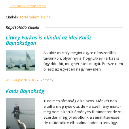
Facebook megosztás
Címkék:
történelem
,
kalóz
Kapcsolódó cikkek
Litkey Farkas is elindul az idei Kalóz
Bajnokságon
A kalóz osztály megint egyre népszerűbb
tavainkon, olyannyira, hogy Litkey Farkas is
úgy döntött, megméretteti magát. Persze nem
ő lesz az egyetlen nagy név idén.
2018. augusztus 28.
-
Verseny
Kalóz Bajnokság
Türelmes társaság a kalózos. Már két nap
eltelt a megnyitó óta, de – a szélhiány miatt -
még nem sikerült érvényes futamot rendezni.
Szerdán még jól elvoltunk a semmittevéssel,
de csütörtökre elhatalmasodott a tettvágy.