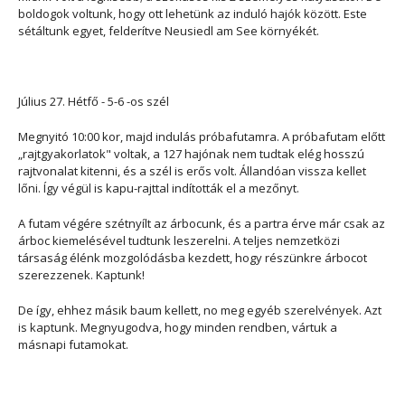
boldogok voltunk, hogy ott lehetünk az induló hajók között. Este
sétáltunk egyet, felderítve Neusiedl am See környékét.
Július 27. Hétfő - 5-6 -os szél
Megnyitó 10:00 kor, majd indulás próbafutamra. A próbafutam előtt
„rajtgyakorlatok" voltak, a 127 hajónak nem tudtak elég hosszú
rajtvonalat kitenni, és a szél is erős volt. Állandóan vissza kellet
lőni. Így végül is kapu-rajttal indították el a mezőnyt.
A futam végére szétnyílt az árbocunk, és a partra érve már csak az
árboc kiemelésével tudtunk leszerelni. A teljes nemzetközi
társaság élénk mozgolódásba kezdett, hogy részünkre árbocot
szerezzenek. Kaptunk!
De így, ehhez másik baum kellett, no meg egyéb szerelvények. Azt
is kaptunk. Megnyugodva, hogy minden rendben, vártuk a
másnapi futamokat.