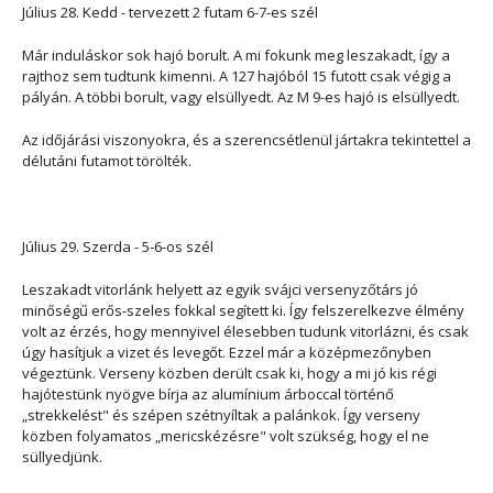
Július 28. Kedd - tervezett 2 futam 6-7-es szél
Már induláskor sok hajó borult. A mi fokunk meg leszakadt, így a
rajthoz sem tudtunk kimenni. A 127 hajóból 15 futott csak végig a
pályán. A többi borult, vagy elsüllyedt. Az M 9-es hajó is elsüllyedt.
Az időjárási viszonyokra, és a szerencsétlenül jártakra tekintettel a
délutáni futamot törölték.
Július 29. Szerda - 5-6-os szél
Leszakadt vitorlánk helyett az egyik svájci versenyzőtárs jó
minőségű erős-szeles fokkal segített ki. Így felszerelkezve élmény
volt az érzés, hogy mennyivel élesebben tudunk vitorlázni, és csak
úgy hasítjuk a vizet és levegőt. Ezzel már a középmezőnyben
végeztünk. Verseny közben derült csak ki, hogy a mi jó kis régi
hajótestünk nyögve bírja az alumínium árboccal történő
„strekkelést" és szépen szétnyíltak a palánkok. Így verseny
közben folyamatos „mericskézésre" volt szükség, hogy el ne
süllyedjünk.