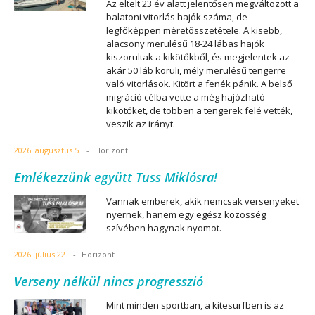
Az eltelt 23 év alatt jelentősen megváltozott a
balatoni vitorlás hajók száma, de
legfőképpen méretösszetétele. A kisebb,
alacsony merülésű 18-24 lábas hajók
kiszorultak a kikötőkből, és megjelentek az
akár 50 láb körüli, mély merülésű tengerre
való vitorlások. Kitört a fenék pánik. A belső
migráció célba vette a még hajózható
kikötőket, de többen a tengerek felé vették,
veszik az irányt.
2026. augusztus 5.
-
Horizont
Emlékezzünk együtt Tuss Miklósra!
Vannak emberek, akik nemcsak versenyeket
nyernek, hanem egy egész közösség
szívében hagynak nyomot.
2026. július 22.
-
Horizont
Verseny nélkül nincs progresszió
Mint minden sportban, a kitesurfben is az