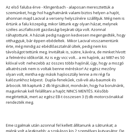
Az első faluba érve - Klingenbach - alaposan meresztettük a
szemünket, hogy hol hagyhatnánk valami biztos helyen a hajót,
ahonnan majd Lacival a verseny helyszínére szállítjuk. Még nem is
értünk a falu közepéig, mikor láttunk egy olyan házat, melynek
széles aszfaltozott gazdasági bejárati útja volt. Azonnal
ráhajtottunk. A háziak pedig nagyon kedvesen megengedték, hogy
otthagyjuk, bár éppen ebédeltek. Mikor Lacival visszamentünk
érte, még mindig az ebédlőasztalnál ültek, pedig nem kis
távolságot tettünk meg. Invitáltak is, sütire, kávéra, de minket hívott
a felmérési időkorlát. Az is egy vicc volt... a mi hajónk, az M87-es 50
kilóval volt nehezebb az összes többi hajónál, úgy, hogy a mozgó
alkatrészek nem is voltak benne méréskor! Az egész mezőny
olyan volt, mintha egy másik hajóosztály lenne a mi régi fa
kalózunkhoz képest. Dupla-fenekűek, csili-vili alu-baumok és
árbocok. Mi kaptunk 2 db légzsákot, mondván, hogy ha borulnánk,
magunknak kell felállítani a hajót; NINCS MENTÉS. Később
megértettük, mert az egész EB-t összesen 3 (!) db motorcsónakkal
rendezték meg.
Eme izgalmak után azonnal fel kellett állítanunk a sátrunkat; a
miénk volt a legkisebb; a szokásos kis 2 személyes kutyasátor. De