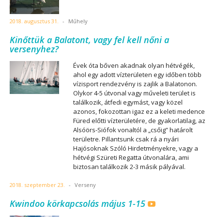
2018. augusztus 31.
-
Műhely
Kinőttük a Balatont, vagy fel kell nőni a
versenyhez?
Évek óta bőven akadnak olyan hétvégék,
ahol egy adott vízterületen egy időben több
vízisport rendezvény is zajlik a Balatonon.
Olykor 4-5 útvonal vagy műveleti terület is
találkozik, átfedi egymást, vagy közel
azonos, fokozottan igaz ez a keleti medence
Füred előtti vízterületére, de gyakorlatilag, az
Alsóörs-Siófok vonaltól a „csőig” határolt
területre. Pillantsunk csak rá a nyári
Hajósoknak Szóló Hirdetményekre, vagy a
hétvégi Szüreti Regatta útvonalára, ami
biztosan találkozik 2-3 másik pályával.
2018. szeptember 23.
-
Verseny
Kwindoo körkapcsolás május 1-15