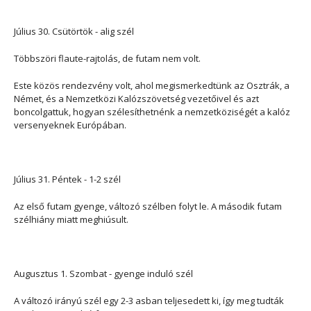
Július 30. Csütörtök - alig szél
Többszöri flaute-rajtolás, de futam nem volt.
Este közös rendezvény volt, ahol megismerkedtünk az Osztrák, a
Német, és a Nemzetközi Kalózszövetség vezetőivel és azt
boncolgattuk, hogyan szélesíthetnénk a nemzetköziségét a kalóz
versenyeknek Európában.
Július 31. Péntek - 1-2 szél
Az első futam gyenge, változó szélben folyt le. A második futam
szélhiány miatt meghiúsult.
Augusztus 1. Szombat - gyenge induló szél
A változó irányú szél egy 2-3 asban teljesedett ki, így meg tudták