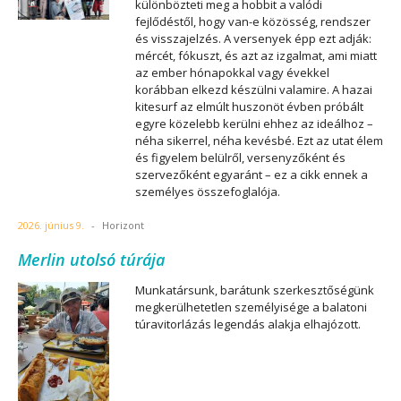
különbözteti meg a hobbit a valódi
fejlődéstől, hogy van-e közösség, rendszer
és visszajelzés. A versenyek épp ezt adják:
mércét, fókuszt, és azt az izgalmat, ami miatt
az ember hónapokkal vagy évekkel
korábban elkezd készülni valamire. A hazai
kitesurf az elmúlt huszonöt évben próbált
egyre közelebb kerülni ehhez az ideálhoz –
néha sikerrel, néha kevésbé. Ezt az utat élem
és figyelem belülről, versenyzőként és
szervezőként egyaránt – ez a cikk ennek a
személyes összefoglalója.
2026. június 9.
-
Horizont
Merlin utolsó túrája
Munkatársunk, barátunk szerkesztőségünk
megkerülhetetlen személyisége a balatoni
túravitorlázás legendás alakja elhajózott.