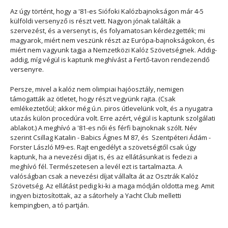
Az úgy történt, hogy a '81-es Siófoki Kalózbajnokságon már 4-5
külföldi versenyző is részt vett. Nagyon jónak találták a
szervezést, és a versenyt is, és folyamatosan kérdezgették; mi
magyarok, miért nem veszünk részt az Európa-bajnokságokon, és
miért nem vagyunk tagja a Nemzetközi Kalóz Szövetségnek. Addig-
addig, míg végül is kaptunk meghívást a Fertő-tavon rendezendő
versenyre.
Persze, mivel a kalóz nem olimpiai hajóosztály, nemigen
támogatták az ötletet, hogy részt vegyünk rajta. (Csak
emlékeztetőül; akkor még ú.n. piros útlevelünk volt, és a nyugatra
utazás külön procedúra volt. Erre azért, végül is kaptunk szolgálati
ablakot.) A meghívó a '81-es női és férfi bajnoknak szólt. Név
szerint Csillag Katalin - Babics Ágnes M 87, és Szentpéteri Ádám -
Forster László M9-es. Rajt engedélyt a szövetségtől csak úgy
kaptunk, ha a nevezési díjat is, és az ellátásunkat is fedezi a
meghívó fél. Természetesen a levél ezt is tartalmazta. A
valóságban csak a nevezési díjat vállalta át az Osztrák Kalóz
Szövetség. Az ellátást pedig ki-ki a maga módján oldotta meg. Amit
ingyen biztosítottak, az a sátorhely a Yacht Club melletti
kempingben, a tó partján.