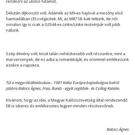
rendezni az utolsó futamot.
Délután díjkiosztó volt. Ádámék az M9-es hajóval a mezőny első
harmadában (35.) végeztek. Mi, az M87 58.-kak lettünk, de női
vonalon így is csak a G3544-es Linke/Linke testvérpár volt jobb
nálunk.
Szép élmény volt; kicsit talán nehézkesebb volt részünkre, mint a
mai versenyek, de ez adta a romantikáját, és örömmel emlékezünk
ezekre a napokra.
Túl a megpróbáltatásokon... 1981 Kalóz Európa-bajnokságon balról
jobbra Babics Ágnes, Frau. Bundi - egyik segítőnk- és Csillag Katalin.
Kívánom, hogy az idei, a Magyar Kalózszövetség által rendezendő
EB is sikeres és emlékezetes legyen minden résztvevőnek.
Babics Ágnes