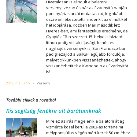
Hivatalosan is elindult a balatoni
versenyszezon és bár az Évadnyitó napján
pont nyárias arcát mutatta a tó, leginkább
őszre emlékeztetett mindenkit az elmúlt két
hét idójárása. Közben Mári második lett
Hyères-ben, ami fantasztikus eredmény, de
Gyapiék EB-n szerzett 15. helye is bíztató.
Itthon pedig voltak ifjúsági, felnőtt és
nagyhajós versenyek is, San Francisco-ban
pedig lezajlott a SailGP legújabb fordulója,
melyet cikkünkben visszanézhettek, ahogy
visszanézhetitek a Kwindoo-n az Évadnyitót
is!
2019. május 15.
-
Verseny
További cikkek a rovatból
Kis segítség fenékre ült barátainknak
Mire ez az írás megjelenik a balatoni átlag
vízmérce közel kerül a 2003-as történelmi
mélypont július végén mért kerek 50 cm-éhez.