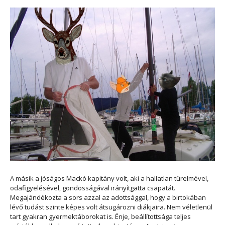
A másik a jóságos Mackó kapitány volt, aki a hallatlan türelmével,
odafigyelésével, gondosságával irányítgatta csapatát.
Megajándékozta a sors azzal az adottsággal, hogy a birtokában
lévő tudást szinte képes volt átsugározni diákjaira. Nem véletlenül
tart gyakran gyermektáborokat is. Énje, beállítottsága teljes