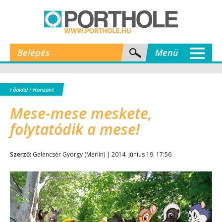
Belépés
Menü
Főoldal
/
Horizont
Mese-mese meskete,
folytatódik a mese!
Szerző:
Gelencsér György (Merlin) | 2014. június 19. 17:56