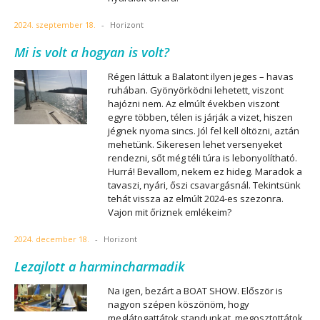
2024. szeptember 18.
-
Horizont
Mi is volt a hogyan is volt?
Régen láttuk a Balatont ilyen jeges – havas
ruhában. Gyönyörködni lehetett, viszont
hajózni nem. Az elmúlt években viszont
egyre többen, télen is járják a vizet, hiszen
jégnek nyoma sincs. Jól fel kell öltözni, aztán
mehetünk. Sikeresen lehet versenyeket
rendezni, sőt még téli túra is lebonyolítható.
Hurrá! Bevallom, nekem ez hideg. Maradok a
tavaszi, nyári, őszi csavargásnál. Tekintsünk
tehát vissza az elmúlt 2024-es szezonra.
Vajon mit őriznek emlékeim?
2024. december 18.
-
Horizont
Lezajlott a harmincharmadik
Na igen, bezárt a BOAT SHOW. Először is
nagyon szépen köszönöm, hogy
meglátogattátok standunkat, megosztottátok