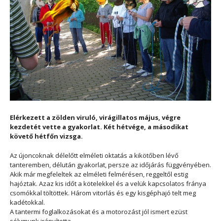
Elérkezett a zölden viruló, virágillatos május, végre
kezdetét vette a gyakorlat. Két hétvége, a másodikat
követő hétfőn vizsga.
Az újoncoknak délelőtt elméleti oktatás a kikötőben lévő
tanteremben, délután gyakorlat, persze az időjárás függvényében.
Akik már megfeleltek az elméleti felmérésen, reggeltől estig
hajóztak. Azaz kis időt a kötelekkel és a velük kapcsolatos fránya
csomókkal töltöttek. Három vitorlás és egy kisgéphajó telt meg
kadétokkal.
A tantermi foglalkozásokat és a motorozást jól ismert ezüst