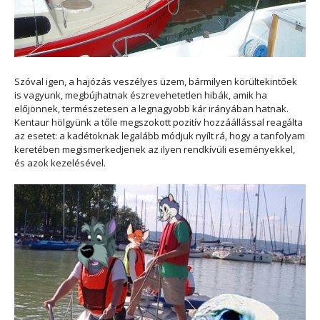
Szóval igen, a hajózás veszélyes üzem, bármilyen körültekintőek
is vagyunk, megbújhatnak észrevehetetlen hibák, amik ha
előjönnek, természetesen a legnagyobb kár irányában hatnak.
Kentaur hölgyünk a tőle megszokott pozitív hozzáállással reagálta
az esetet: a kadétoknak legalább módjuk nyílt rá, hogy a tanfolyam
keretében megismerkedjenek az ilyen rendkívüli eseményekkel,
és azok kezelésével.