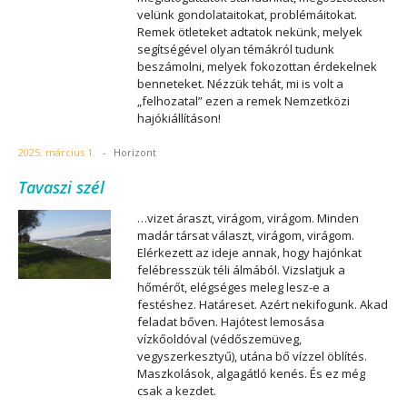
velünk gondolataitokat, problémáitokat.
Remek ötleteket adtatok nekünk, melyek
segítségével olyan témákról tudunk
beszámolni, melyek fokozottan érdekelnek
benneteket. Nézzük tehát, mi is volt a
„felhozatal” ezen a remek Nemzetközi
hajókiállításon!
2025. március 1.
-
Horizont
Tavaszi szél
…vizet áraszt, virágom, virágom. Minden
madár társat választ, virágom, virágom.
Elérkezett az ideje annak, hogy hajónkat
felébresszük téli álmából. Vizslatjuk a
hőmérőt, elégséges meleg lesz-e a
festéshez. Határeset. Azért nekifogunk. Akad
feladat bőven. Hajótest lemosása
vízkőoldóval (védőszemüveg,
vegyszerkesztyű), utána bő vízzel öblítés.
Maszkolások, algagátló kenés. És ez még
csak a kezdet.