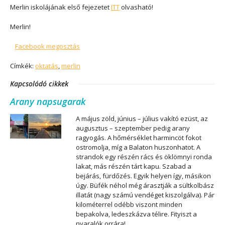
Merlin iskolájának első fejezetet
ITT
olvasható!
Merlin!
Facebook megosztás
Címkék:
oktatás
,
merlin
Kapcsolódó cikkek
Arany napsugarak
A május zöld, június – július vakító ezüst, az
augusztus – szeptember pedig arany
ragyogás. A hőmérséklet harmincöt fokot
ostromolja, míg a Balaton huszonhatot. A
strandok egy részén rács és öklömnyi ronda
lakat, más részén tárt kapu. Szabad a
bejárás, fürdőzés. Egyik helyen így, másikon
úgy. Büfék néhol még árasztják a sültkolbász
illatát (nagy számú vendéget kiszolgálva). Pár
kilométerrel odébb viszont minden
bepakolva, ledeszkázva télire. Fityiszt a
nyaralók orrára!