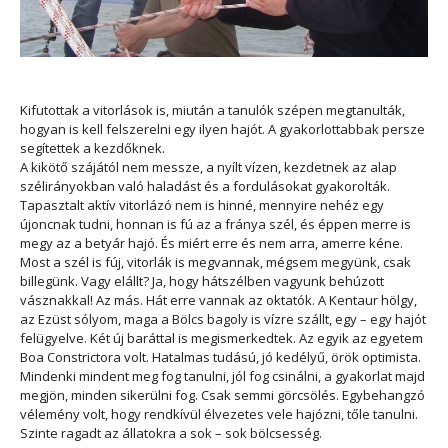
Kifutottak a vitorlások is, miután a tanulók szépen megtanulták,
hogyan is kell felszerelni egy ilyen hajót. A gyakorlottabbak persze
segítettek a kezdőknek.
A kikötő szájától nem messze, a nyílt vízen, kezdetnek az alap
szélirányokban való haladást és a fordulásokat gyakorolták.
Tapasztalt aktív vitorlázó nem is hinné, mennyire nehéz egy
újoncnak tudni, honnan is fú az a fránya szél, és éppen merre is
megy az a betyár hajó. És miért erre és nem arra, amerre kéne.
Most a szél is fúj, vitorlák is megvannak, mégsem megyünk, csak
billegünk. Vagy elállt? Ja, hogy hátszélben vagyunk behúzott
vásznakkal! Az más. Hát erre vannak az oktatók. A Kentaur hölgy,
az Ezüst sólyom, maga a Bölcs bagoly is vízre szállt, egy – egy hajót
felügyelve. Két új baráttal is megismerkedtek. Az egyik az egyetem
Boa Constrictora volt. Hatalmas tudású, jó kedélyű, örök optimista.
Mindenki mindent meg fog tanulni, jól fog csinálni, a gyakorlat majd
megjön, minden sikerülni fog. Csak semmi görcsölés. Egybehangzó
vélemény volt, hogy rendkívül élvezetes vele hajózni, tőle tanulni.
Szinte ragadt az állatokra a sok – sok bölcsesség.