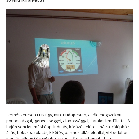
sólymunk irányította.
Természetesen itt is úgy, mint Budapesten, a tőle megszokott
pontossággal, igényességgel, alapossággal, fiatalos lendülettel. A
hajón sem lett másképp. Indulás, körözés előre – hátra, cölöphöz
állás, bokszba tolatás, kikötés, parthoz állás oldallal, vízbedobott
mentőmellény (Sanyi) kihalászása. Szépen bemutatta a