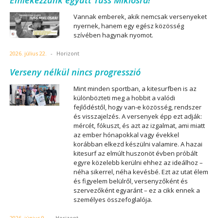
Vannak emberek, akik nemcsak versenyeket
nyernek, hanem egy egész közösség
szívében hagynak nyomot.
2026. július 22.
-
Horizont
Verseny nélkül nincs progresszió
Mint minden sportban, a kitesurfben is az
különbözteti meg a hobbit a valódi
fejlődéstől, hogy van-e közösség, rendszer
és visszajelzés. A versenyek épp ezt adják:
mércét, fókuszt, és azt az izgalmat, ami miatt
az ember hónapokkal vagy évekkel
korábban elkezd készülni valamire. A hazai
kitesurf az elmúlt huszonöt évben próbált
egyre közelebb kerülni ehhez az ideálhoz –
néha sikerrel, néha kevésbé. Ezt az utat élem
és figyelem belülről, versenyzőként és
szervezőként egyaránt – ez a cikk ennek a
személyes összefoglalója.
2026. június 9.
-
Horizont