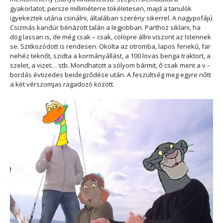
gyakorlatot, persze milliméterre tökéletesen, majd a tanulók
igyekeztek utána csinálni, általában szerény sikerrel. A nagypofájú
Csizmás kandúr bénázott talán a legjobban. Parthoz siklani, ha
dög lassan is, de még csak – csak, cölöpre állni viszont az Istennek
se. Szitkozódott is rendesen. Okolta az otromba, lapos fenekű, far
nehéz teknőt, szidta a kormányállást, a 100 lovas benga traktort, a
szelet, a vizet… stb. Mondhatott a sólyom bármit, ő csak ment a v –
bordás évtizedes beidegződése után. A feszültség meg egyre nőtt
a két vérszomjas ragadozó között.