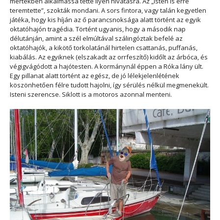
mértékben alkalmassá tette ilyen hivatásra. Az „Isten is erre
teremtette”, szokták mondani. A sors fintora, vagy talán kegyetlen
játéka, hogy kis híján az ő parancsnoksága alatt történt az egyik
oktatóhajón tragédia. Történt ugyanis, hogy a második nap
délutánján, amint a szél elmúltával szálingóztak befelé az
oktatóhajók, a kikötő torkolatánál hirtelen csattanás, puffanás,
kiabálás. Az egyiknek (elszakadt az orrfeszítő) kidőlt az árbóca, és
végigvágódott a hajótesten. A kormánynál éppen a Róka lány ült.
Egy pillanat alatt történt az egész, de jó lélekjelenlétének
köszönhetően félre tudott hajolni, így sérülés nélkül megmenekült.
Isteni szerencse. Siklott is a motoros azonnal menteni.