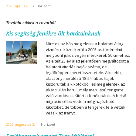
2025. április 20.
-
Horizont
További cikkek a rovatból
Kis segítség fenékre ült barátainknak
Mire ez az írás megjelenik a balatoni átlag
vízmérce közel kerül a 2003-as történelmi
mélypont július végén mért kerek 50 cm-éhez.
Az eltelt 23 év alatt jelentősen megváltozott a
balatoni vitorlás hajók száma, de
legfőképpen méretösszetétele. A kisebb,
alacsony merülésű 18-24 lábas hajók
kiszorultak a kikötőkből, és megjelentek az
akár 50 láb körüli, mély merülésű tengerre
való vitorlások. Kitört a fenék pánik. A belső
migráció célba vette a még hajózható
kikötőket, de többen a tengerek felé vették,
veszik az irányt.
2026. augusztus 5.
-
Horizont
Emlékezzünk együtt Tuss Miklósra!