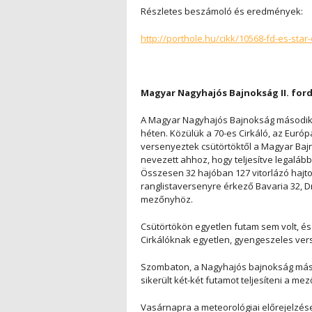
Részletes beszámoló és eredmények:
http://porthole.hu/cikk/10568-fd-es-sta
Magyar Nagyhajós Bajnokság II. ford
A Magyar Nagyhajós Bajnokság második f
héten. Közülük a 70-es Cirkáló, az Európ
versenyeztek csütörtöktől a Magyar Baj
nevezett ahhoz, hogy teljesítve legalá
Összesen 32 hajóban 127 vitorlázó hajto
ranglistaversenyre érkező Bavaria 32, Dr
mezőnyhöz.
Csütörtökön egyetlen futam sem volt, és
Cirkálóknak egyetlen, gyengeszeles ver
Szombaton, a Nagyhajós bajnokság más
sikerült két-két futamot teljesíteni a m
Vasárnapra a meteorológiai előrejelzése