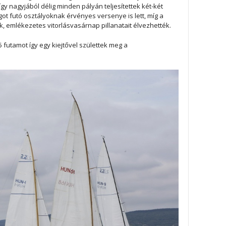
y nagyjából délig minden pályán teljesítettek két-két
t futó osztályoknak érvényes versenye is lett, míg a
, emlékezetes vitorlásvasárnap pillanatait élvezhették.
5 futamot így egy kiejtővel születtek meg a