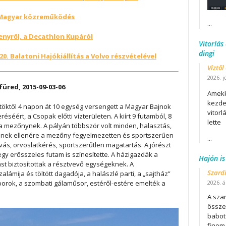
, Magyar közreműködés
...
senyről, a Decathlon Kupáról
Vitorlás
dingi
20. Balatoni Hajókiállítás a Volvo részvételével
Víztől
2026. j
üred, 2015-09-03-06
Amekk
kezdet
öktől 4 napon át 10 egység versengett a Magyar Bajnok
vitor
éséért, a Csopak előtti vízterületen. A kiírt 9 futamból, 8
lette
e a mezőnynek. A pályán többször volt minden, halasztás,
 ennek ellenére a mezőny fegyelmezetten és sportszerűen
...
 óvás, orvoslatkérés, sportszerűtlen magatartás. A jórészt
gy erősszeles futam is színesítette. A házigazdák a
Hajón is
ást biztosítottak a résztvevő egységeknek. A
Szard
lámija és töltött dagadója, a halászlé parti, a „sajtház”
 borok, a szombati gálaműsor, estéről-estére emelték a
2026. áp
A szar
összet
babot
finom.