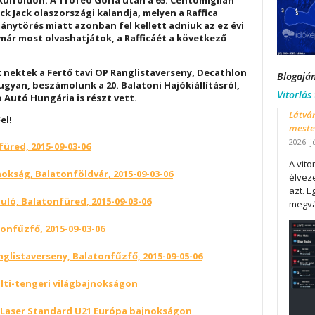
külföldön. A Trofeo Gorla után a 65. Centomiglián
k Jack olaszországi kalandja, melyen a Raffica
mánytörés miatt azonban fel kellett adniuk az ez évi
 már most olvashatjátok, a Rafficáét a következő
ektek a Fertő tavi OP Ranglistaverseny, Decathlon
Blogajá
, ugyan, beszámolunk a 20. Balatoni Hajókiállításról,
Vitorlás
Autó Hungária is részt vett.
Látván
el!
mester
2026. j
üred, 2015-09-03-06
A vit
okság, Balatonföldvár, 2015-09-03-06
élveze
azt. E
uló, Balatonfüred, 2015-09-03-06
megvá
tonfűzfő, 2015-09-03-06
nglistaverseny, Balatonfűzfő, 2015-09-05-06
alti-tengeri világbajnokságon
Laser Standard U21 Európa bajnokságon