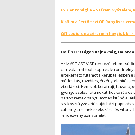
65. Centomiglia – Safram Győzelem
Kisfilm a Fertő tavi OP Ranglista ver
Off topic, de azért nem hagyjuk ki! – 
Dolfin Országos Bajnokság, Balatonf
Az MVSZ-ASE-VISE rendezésében csütört
cím, valamint több kupa és különdíj elnyer
értékelhető futamot sikerült teljesíteni
módosítás, rövidítés, érvénytelenítés,
vitorlázott. Nem volt korai rajt, havaria,
gyenge szeles futamokat, két közép és e
parton remek hangulatot és kitűnő ellát
szakosztályvezető saját házi paprikás sza
catering, a remek szekszárdi és villányi
rendezvény színvonalát.