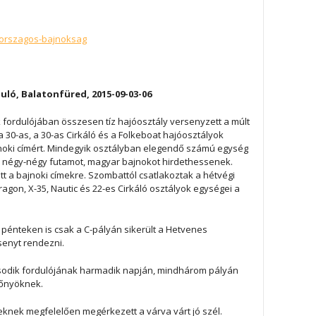
r-orszagos-bajnoksag
uló, Balatonfüred, 2015-09-03-06
ordulójában összesen tíz hajóosztály versenyzett a múlt
a 30-as, a 30-as Cirkáló és a Folkeboat hajóosztályok
noki címért. Mindegyik osztályban elegendő számú egység
bb négy-négy futamot, magyar bajnokot hirdethessenek.
tt a bajnoki címekre. Szombattól csatlakoztak a hétvégi
agon, X-35, Nautic és 22-es Cirkáló osztályok egységei a
 pénteken is csak a C-pályán sikerült a Hetvenes
senyt rendezni.
odik fordulójának harmadik napján, mindhárom pályán
ezőnyöknek.
knek megfelelően megérkezett a várva várt jó szél.