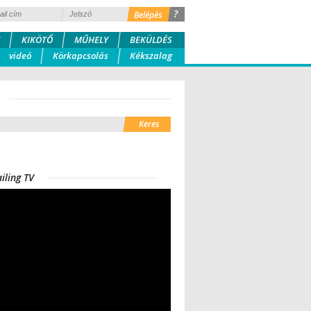
?
KIKÖTŐ
MŰHELY
BEKÜLDÉS
videó
Körkapcsolás
Kékszalag
iling TV