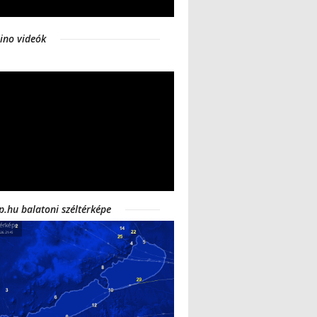
ino videók
p.hu balatoni széltérképe