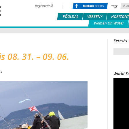
Regisztráció
vagy
FŐOLDAL
VERSENY
HORIZONT
Women On Water
Keresés
 08. 31. – 09. 06.
33
World Sa