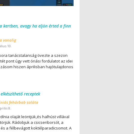
 a kertben, avagy ha eljön érted a finn
 a vonalig
úlius 10.
ora tanácstalanság övezte a szezon
ét pont úgy vett óriási fordulatot az idei
lázásom hiszen áprilisban hajótulajdonos
 elkészíthető receptek
íniás fehárbab saláta
rilis 8.
dínia olaját leöntjük,és halhúst villával
örjük. Rádobjuk a csicseriborsót, a
 és a félbevágott koktélparadicsomot. A
..