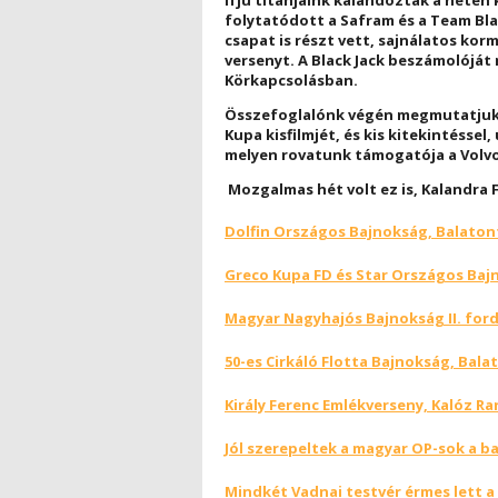
ifjú titánjaink kalandoztak a héten 
folytatódott a Safram és a Team Blac
csapat is részt vett, sajnálatos kor
versenyt. A Black Jack beszámolóját
Körkapcsolásban.
Összefoglalónk végén megmutatjuk n
Kupa kisfilmjét, és kis kitekintéssel
melyen rovatunk támogatója a Volvo 
Mozgalmas hét volt ez is, Kalandra F
Dolfin Országos Bajnokság, Balatonf
Greco Kupa FD és Star Országos Bajn
Magyar Nagyhajós Bajnokság II. ford
50-es Cirkáló Flotta Bajnokság, Bala
Király Ferenc Emlékverseny, Kalóz Ra
Jól szerepeltek a magyar OP-sok a b
Mindkét Vadnai testvér érmes lett a