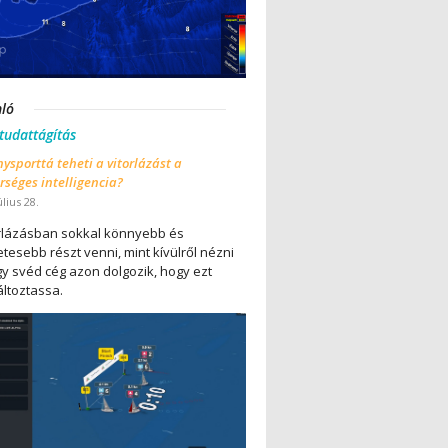
nló
 tudattágítás
ysporttá teheti a vitorlázást a
séges intelligencia?
úlius 28.
orlázásban sokkal könnyebb és
tesebb részt venni, mint kívülről nézni
gy svéd cég azon dolgozik, hogy ezt
ltoztassa.