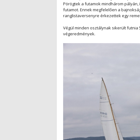
Pörögtek a futamok mindhárom pályán, íg
futamot. Ennek megfelelően a bajnokságo
ranglistaversenyre érkezettek egy remek
Végül minden osztálynak sikerült futnia 
végeredmények.