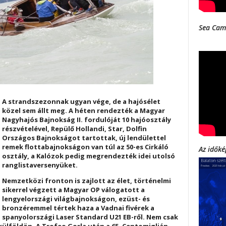
Sea Cam
A strandszezonnak ugyan vége, de a hajósélet
közel sem állt meg. A héten rendezték a Magyar
Nagyhajós Bajnokság II. fordulóját 10 hajóosztály
részvételével, Repülő Hollandi, Star, Dolfin
Országos Bajnokságot tartottak, új lendülettel
remek flottabajnokságon van túl az 50-es Cirkáló
Az időké
osztály, a Kalózok pedig megrendezték idei utolsó
ranglistaversenyüket.
Nemzetközi fronton is zajlott az élet, történelmi
sikerrel végzett a Magyar OP válogatott a
lengyelországi világbajnokságon, ezüst- és
bronzéremmel tértek haza a Vadnai fivérek a
spanyolországi Laser Standard U21 EB-ről. Nem csak