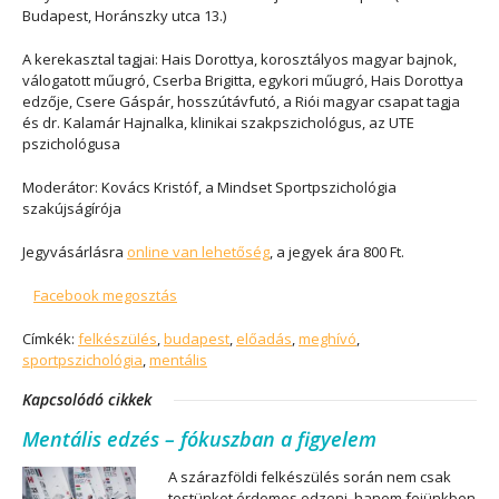
Budapest, Horánszky utca 13.)
A kerekasztal tagjai: Hais Dorottya, korosztályos magyar bajnok,
válogatott műugró, Cserba Brigitta, egykori műugró, Hais Dorottya
edzője, Csere Gáspár, hosszútávfutó, a Riói magyar csapat tagja
és dr. Kalamár Hajnalka, klinikai szakpszichológus, az UTE
pszichológusa
Moderátor: Kovács Kristóf, a Mindset Sportpszichológia
szakújságírója
Jegyvásárlásra
online van lehetőség
, a jegyek ára 800 Ft.
Facebook megosztás
Címkék:
felkészülés
,
budapest
,
előadás
,
meghívó
,
sportpszichológia
,
mentális
Kapcsolódó cikkek
Mentális edzés – fókuszban a figyelem
A szárazföldi felkészülés során nem csak
testünket érdemes edzeni, hanem fejünkben