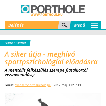
Belépés
Menü
Főoldal
/
Horizont
A siker útja - meghívó
sportpszichológiai előadásra
A mentális felkészülés szerepe fiatalkortól
visszavonulásig
Forrás:
Mindset Sportpszichológia
| 2017. május 12. 7:13