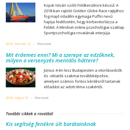
Kopár István szóló Földkerülésre készül. A
2018-ban rajtoló Golden Globe Race rajtjához
fog majd odaállni egymaga Puffin nevű
hajója fedélzetén, hogy körbevitorlázza a
Földet. A Mindset online pszichológiai szaklap
Sportpszichológia rovatának interjúja.
2018. február 12.
-
Horizont
Mit érdemes enni? Mi a szerepe az edzőknek,
milyen a versenyzés mentális háttere?
Június 4-én lesz Budapesten a vitorlásedzők
és -oktatók szakmai továbbképzése,
amelyen számos fontos kérdésről tartanak
előadást az adott téma szakértői.
2018. május 10.
-
Horizont
További cikkek a rovatból
Kis segítség fenékre ült barátainknak