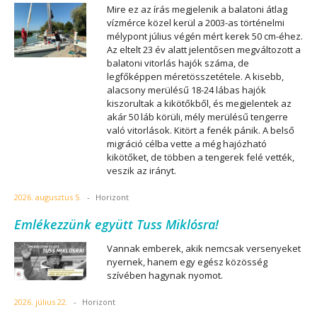
Mire ez az írás megjelenik a balatoni átlag
vízmérce közel kerül a 2003-as történelmi
mélypont július végén mért kerek 50 cm-éhez.
Az eltelt 23 év alatt jelentősen megváltozott a
balatoni vitorlás hajók száma, de
legfőképpen méretösszetétele. A kisebb,
alacsony merülésű 18-24 lábas hajók
kiszorultak a kikötőkből, és megjelentek az
akár 50 láb körüli, mély merülésű tengerre
való vitorlások. Kitört a fenék pánik. A belső
migráció célba vette a még hajózható
kikötőket, de többen a tengerek felé vették,
veszik az irányt.
2026. augusztus 5.
-
Horizont
Emlékezzünk együtt Tuss Miklósra!
Vannak emberek, akik nemcsak versenyeket
nyernek, hanem egy egész közösség
szívében hagynak nyomot.
2026. július 22.
-
Horizont