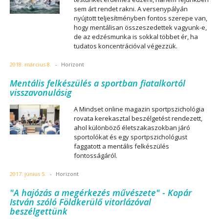
sem árt rendet rakni. A versenypályán
nyújtott teljesítményben fontos szerepe van,
hogy mentálisan összeszedettek vagyunk-e,
de az edzésmunka is sokkal többet ér, ha
tudatos koncentrációval végezzük.
2018. március 8.
-
Horizont
Mentális felkészülés a sportban fiatalkortól
visszavonulásig
A Mindset online magazin sportpszichológia
rovata kerekasztal beszélgetést rendezett,
ahol különböző életszakaszokban járó
sportolókat és egy sportpszichológust
faggatott a mentális felkészülés
fontosságáról.
2017. június 5.
-
Horizont
"A hajózás a megérkezés művészete" - Kopár
István szóló Földkerülő vitorlázóval
beszélgettünk