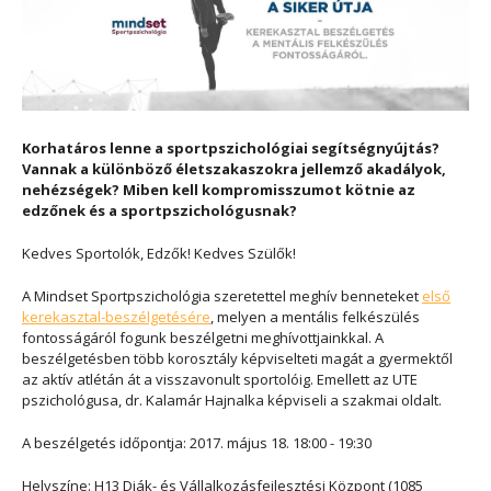
Korhatáros lenne a sportpszichológiai segítségnyújtás?
Vannak a különböző életszakaszokra jellemző akadályok,
nehézségek? Miben kell kompromisszumot kötnie az
edzőnek és a sportpszichológusnak?
Kedves Sportolók, Edzők! Kedves Szülők!
A Mindset Sportpszichológia szeretettel meghív benneteket
első
kerekasztal-beszélgetésére
, melyen a mentális felkészülés
fontosságáról fogunk beszélgetni meghívottjainkkal. A
beszélgetésben több korosztály képviselteti magát a gyermektől
az aktív atlétán át a visszavonult sportolóig. Emellett az UTE
pszichológusa, dr. Kalamár Hajnalka képviseli a szakmai oldalt.
A beszélgetés időpontja: 2017. május 18. 18:00 - 19:30
Helyszíne: H13 Diák- és Vállalkozásfejlesztési Központ (1085