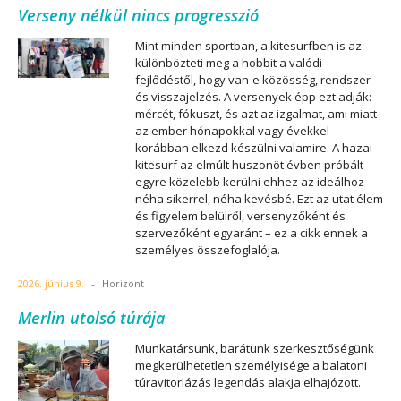
Verseny nélkül nincs progresszió
Mint minden sportban, a kitesurfben is az
különbözteti meg a hobbit a valódi
fejlődéstől, hogy van-e közösség, rendszer
és visszajelzés. A versenyek épp ezt adják:
mércét, fókuszt, és azt az izgalmat, ami miatt
az ember hónapokkal vagy évekkel
korábban elkezd készülni valamire. A hazai
kitesurf az elmúlt huszonöt évben próbált
egyre közelebb kerülni ehhez az ideálhoz –
néha sikerrel, néha kevésbé. Ezt az utat élem
és figyelem belülről, versenyzőként és
szervezőként egyaránt – ez a cikk ennek a
személyes összefoglalója.
2026. június 9.
-
Horizont
Merlin utolsó túrája
Munkatársunk, barátunk szerkesztőségünk
megkerülhetetlen személyisége a balatoni
túravitorlázás legendás alakja elhajózott.