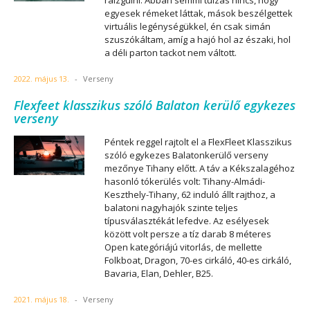
ráizgulni. Abban semmi túlzás nincs, hogy
egyesek rémeket láttak, mások beszélgettek
virtuális legénységükkel, én csak simán
szuszókáltam, amíg a hajó hol az északi, hol
a déli parton tackot nem váltott.
2022. május 13.
-
Verseny
Flexfeet klasszikus szóló Balaton kerülő egykezes
verseny
Péntek reggel rajtolt el a FlexFleet Klasszikus
szóló egykezes Balatonkerülő verseny
mezőnye Tihany előtt. A táv a Kékszalagéhoz
hasonló tókerülés volt: Tihany-Almádi-
Keszthely-Tihany, 62 induló állt rajthoz, a
balatoni nagyhajók szinte teljes
típusválasztékát lefedve. Az esélyesek
között volt persze a tíz darab 8 méteres
Open kategóriájú vitorlás, de mellette
Folkboat, Dragon, 70-es cirkáló, 40-es cirkáló,
Bavaria, Elan, Dehler, B25.
2021. május 18.
-
Verseny