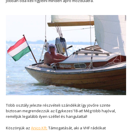
jobban oda kell figyelni minden apró mozdulatra.
Több osztály jelezte részvételi szándékát így jövőre szinte
biztosan megrendezzük az Egykezes’18-at! Még több hajóval,
reméljük legalább ilyen széllel és hangulattal!
Köszönjük az
Anico Kft.
Támogatását, aki a VHF rádiókat