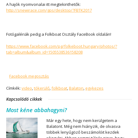
A hajók nyomvonalai itt megtekinthetők:
http://snewirace.com/gps/desktop/?FBTK2017
Fotógalériák pedig a Folkboat Osztály FaceBook oldalán!
https://www.facebook.com/pg/folkeboot.hungary/photos/?
tab=album&album_id=1505538536158208
Facebook megosztás
Címkék:
video
,
tókerülő
,
folkboat
,
Balaton
,
egykezes
Kapcsolódó cikkek
Most kéne abbahagyni?
Már egy hete, hogy nem kerülgetem a
Balatont. Még nem hiányzik, de olvasva
többek lenyűgöző beszámolóit kezdek