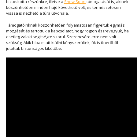
biztosította részünkre, illetve a
SnewiSport
támogatását is, akinek
köszönhetően minden hajó követhető volt, és természetesen
vissza is nézhető a túra útvonala.
Támogatóinknak köszönhetően folyamatosan figyeltük egymás
mozgását és tartottuk a kapcsolatot, hogy rögtön észrevegyük, ha
esetleg valaki segítségre szorul. Szerencsére erre nem volt
szükség. Akik hiba miatt kiállni kényszerültek, ők is önerőből
jutottak biztonságos kikötőbe.