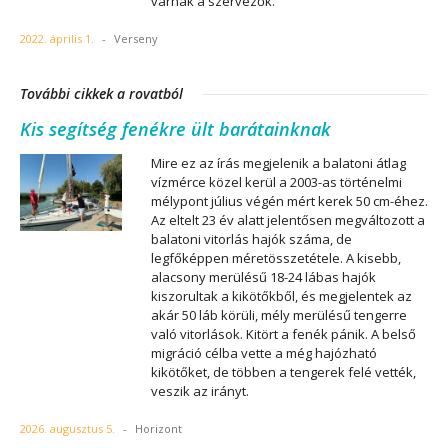
várnak a szervezők.
2022. április 1.
-
Verseny
További cikkek a rovatból
Kis segítség fenékre ült barátainknak
Mire ez az írás megjelenik a balatoni átlag
vízmérce közel kerül a 2003-as történelmi
mélypont július végén mért kerek 50 cm-éhez.
Az eltelt 23 év alatt jelentősen megváltozott a
balatoni vitorlás hajók száma, de
legfőképpen méretösszetétele. A kisebb,
alacsony merülésű 18-24 lábas hajók
kiszorultak a kikötőkből, és megjelentek az
akár 50 láb körüli, mély merülésű tengerre
való vitorlások. Kitört a fenék pánik. A belső
migráció célba vette a még hajózható
kikötőket, de többen a tengerek felé vették,
veszik az irányt.
2026. augusztus 5.
-
Horizont