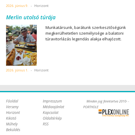
2026. június 9.
-
Horizont
Merlin utolsó túrája
Munkatársunk, barátunk szerkesztőségünk
megkerülhetetlen személyisége a balatoni
túravitorlázás legendás alakja elhajózott.
2026. június 1.
-
Horizont
Főoldal
Impresszum
Minden jog fenntartva 2010- -
Verseny
Médiaajánlat
PORTHOLE
Horizont
Kapcsolat
Online Kft. -
Kikötő
Oldaltérkép
Szoftverfejlesztés,
Műhely
RSS
tárhelybérlés
Beküldés