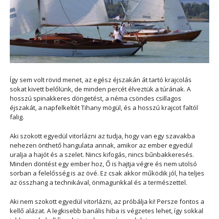
Így sem volt rövid menet, az egész éjszakán át tartó krajcolás
sokat kivett belőlünk, de minden percét élveztük a túrának. A
hosszú spinakkeres döngetést, a néma csöndes csillagos
éjszakát, a napfelkeltét Tihany mögül, és a hosszú krajcot faltól
falig.
Aki szokott egyedül vitorlázni az tudja, hogy van egy szavakba
nehezen önthető hangulata annak, amikor az ember egyedül
uralja a hajót és a szelet. Nincs kifogás, nincs bűnbakkeresés.
Minden döntést egy ember hoz, Ő is hajtja végre és nem utolsó
sorban a felelősség is az övé. Ez csak akkor működik jól, ha teljes
az összhang a technikával, önmagunkkal és a természettel.
Aki nem szokott egyedül vitorlázni, az próbálja ki! Persze fontos a
kellő alázat. A legkisebb banális hiba is végzetes lehet, így sokkal