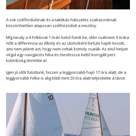
A sok szélfordulónak és a taktikás hátszeles szakaszoknak
köszönhetően alaposan széthúzódott a mezőny.
Míg tavaly a 4 Folkboat 1 órán belül futott be, idén csaknem 9 órára
nőtt a differencia az élboly és az utolsóként befutó hajók között,
ami nem jelenti azt, hogy nem voltak komoly csaták. Az első helyet
végül egy navigációs hiba és mindössze kettő korrigált perc
különbség döntötte el.
Igen jó időt futottunk, hiszen a leggyorsabb hajó 17 óra alatt, de a
leggyorsabb Folke is alig több mint 20 óra alatt teljesítette a távot.