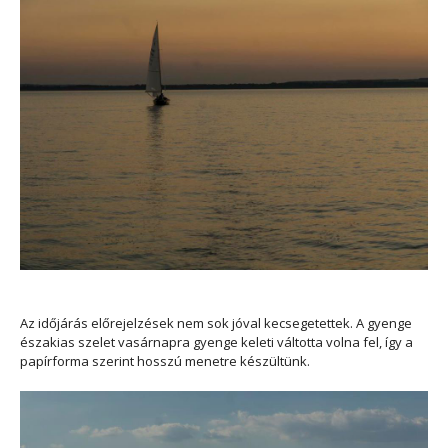
Az időjárás előrejelzések nem sok jóval kecsegetettek. A gyenge
északias szelet vasárnapra gyenge keleti váltotta volna fel, így a
papírforma szerint hosszú menetre készültünk.