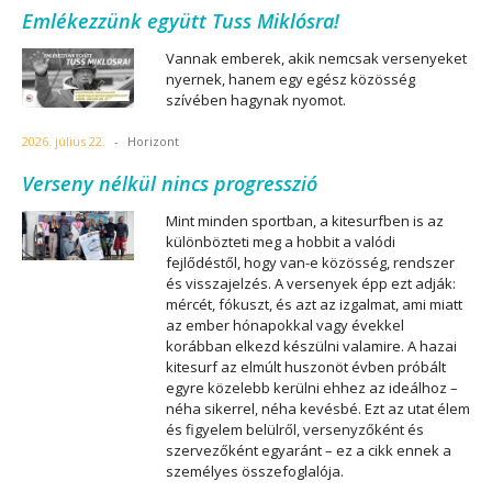
Emlékezzünk együtt Tuss Miklósra!
Vannak emberek, akik nemcsak versenyeket
nyernek, hanem egy egész közösség
szívében hagynak nyomot.
2026. július 22.
-
Horizont
Verseny nélkül nincs progresszió
Mint minden sportban, a kitesurfben is az
különbözteti meg a hobbit a valódi
fejlődéstől, hogy van-e közösség, rendszer
és visszajelzés. A versenyek épp ezt adják:
mércét, fókuszt, és azt az izgalmat, ami miatt
az ember hónapokkal vagy évekkel
korábban elkezd készülni valamire. A hazai
kitesurf az elmúlt huszonöt évben próbált
egyre közelebb kerülni ehhez az ideálhoz –
néha sikerrel, néha kevésbé. Ezt az utat élem
és figyelem belülről, versenyzőként és
szervezőként egyaránt – ez a cikk ennek a
személyes összefoglalója.