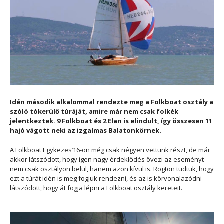
Idén második alkalommal rendezte meg a Folkboat osztály a
szóló tókerülő túráját, amire már nem csak folkék
jelentkeztek. 9 Folkboat és 2 Elan is elindult, így összesen 11
hajó vágott neki az izgalmas Balatonkörnek.
A Folkboat Egykezes’16-on még csak négyen vettünk részt, de már
akkor látszódott, hogy igen nagy érdeklődés övezi az eseményt
nem csak osztályon belül, hanem azon kívül is. Rögtön tudtuk, hogy
ezt a túrát idén is meg fogjuk rendezni, és az is körvonalazódni
látszódott, hogy át fogja lépni a Folkboat osztály kereteit.