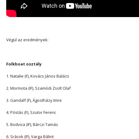
Végül az eredmények:
Folkboat osztály
1. Natalie (F), Kovács János Balázs
2. Mormota (IF), Szamódi Zsolt Olaf
3. Gandalf (F), Ágostházy Imre
4. Póstás (F), Szutor Ferenc
5. Bodvica (IF), Bárczi Tamás
6. Srácok (IF), Varga Bálint