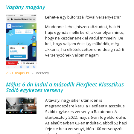
Vagány magány
Lehet-e egy bútorszállítóval versenyezni?
Mindennel lehet, hiszen köztudott, ha két
hajó egymás mellé kerül, akkor olyan nincs,
hogy ne kezdenének el vadul trimmelni. Be
kell, hogy valljam én is így működök, még
akkor is, ha elkötelezetten one-design párti
versenyzőnek vallom magam.
2021. május 19.
-
Verseny
Május 6-án indul a második Flexfleet Klasszikus
Szóló egykezes verseny
A tavalyi nagy siker után idén is
megrendezésre kerül a Flexfleet Klasszikus
Szóló egykezes verseny a Balatonon. A
startpisztoly 2022. május 6-án fog eldördülni.
Az elmúlt évben 62-en indultak, ebből 52 hajó
fejezte be a versenyt, idén 100 versenyzőt