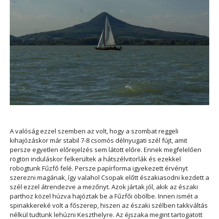
A valóság ezzel szemben az volt, hogy a szombat reggeli
kihajózáskor már stabil 7-8 csomós délnyugati szél fújt, amit
persze egyetlen előrejelzés sem látott előre. Ennek megfelelően
rögtön induláskor felkerültek a hátszélvitorlák és ezekkel
robogtunk Fűzfő felé. Persze papírforma igyekezett érvényt
szerezni magának, így valahol Csopak előtt északiasodni kezdett a
szél ezzel átrendezve a mezőnyt. Azok jártak jól, akik az északi
parthoz közel húzva hajóztak be a Fűzfői öbölbe. Innen ismét a
spinakkereké volt a főszerep, hiszen az északi szélben takkváltás
nélkül tudtunk lehúzni Keszthelyre. Az éjszaka megint tartogatott