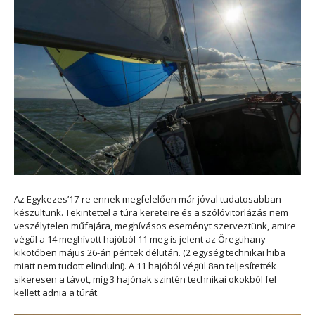
Az Egykezes’17-re ennek megfelelően már jóval tudatosabban
készültünk. Tekintettel a túra kereteire és a szólóvitorlázás nem
veszélytelen műfajára, meghívásos eseményt szerveztünk, amire
végül a 14 meghívott hajóból 11 meg is jelent az Öregtihany
kikötőben május 26-án péntek délután. (2 egység technikai hiba
miatt nem tudott elindulni). A 11 hajóból végül 8an teljesítették
sikeresen a távot, míg 3 hajónak szintén technikai okokból fel
kellett adnia a túrát.